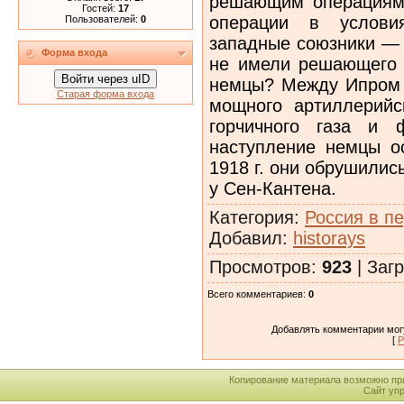
решающим операциям.
Гостей:
17
операции в услови
Пользователей:
0
западные союзники —
Форма входа
не имели решающего у
Войти через uID
немцы? Между Ипром 
Старая форма входа
мощного артиллерий
горчичного газа и 
наступление немцы о
1918 г. они обрушилис
у Сен-Кантена.
Категория
:
Россия в п
Добавил
:
historays
Просмотров
:
923
|
Загр
Всего комментариев
:
0
Добавлять комментарии могу
[
Р
Копирование материала возможно пр
Сайт уп