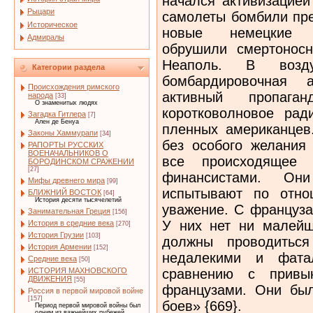
начался активизацией
Рыцари
самолеты бомбили пре
Историческое
новые немецкие б
Адмиралы
обрушили смертонос
Неаполь. В возд
Категории раздела
бомбардировочная 
Происхождения римского
активный пропаган
народа
[33]
О знаменитых людях
коротковолновое рад
Загадка Гитлера
[7]
Ален де Бенуа
пленных американцев
Законы Хаммурапи
[34]
без особого желания 
РАПОРТЫ РУССКИХ
ВОЕНАЧАЛЬНИКОВ О
все происходящее и
БОРОДИНСКОМ СРАЖЕНИИ
[27]
финансистами. Он
Мифы древнего мира
[99]
испытывают по отно
БЛИЖНИЙ ВОСТОК
[64]
История десяти тысячелетий
уважение. С француза
Занимательная Греция
[156]
У них нет ни малейш
История в средние века
[270]
История Грузии
[103]
должны проводиться
История Армении
[152]
недалекими и фатал
Средние века
[50]
сравнению с привы
ИСТОРИЯ МАХНОВСКОГО
ДВИЖЕНИЯ
[55]
французами. Они бы
Россия в первой мировой войне
[157]
боев» {669}.
Период первой мировой войны был
одним из важнейших рубежей