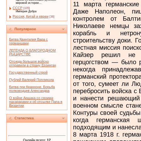
11 марта германские
мировой истории...
СССР
[105]
Даже Наполеон, пи
Империя Добра
Россия, Китай и евреи
контролем от Балти
[36]
Николаеве немцы за
Популярное
корабль и нетро
строительству доки. 
Битва Квинтилия Вара с
германцами
лестная миссия поиск
ЛЕГЕНДА О БЛАГОРОДНОМ
Кайзер решил не 
РЫЦАРСТВЕ
герцогством — было 
Отсюда большое войско
отправили в страну Ерзинган
некогда принадлежа
Государственный строй
германский протектор
Публий Валерий Попликола
от того, сумеет ли Л
Битва при Кранноне. Борьба
перебросить войска с
полководцев Александра
и нанести решающий 
О войне Аршака со своими
нахарарами и об отсылке Папа в
военном смысле стане
Византии
Контуры своей судьбы
Статистика
когда германская ш
подходящим и нанесла
8 марта 1918 г. герм
Онлайн всего:
17