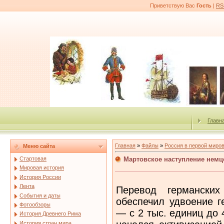
Приветствую Вас
Гость
|
RS
Главн
Главная
»
Файлы
»
Россия в первой миро
Меню сайта
Мартовское наступление немц
Стартовая
Мировая история
История России
Лента
Перевод германски
События и даты
обеспечил удвоение г
Фотообзоры
— с 2 тыс. единиц до 
История Древнего Рима
История стран мира