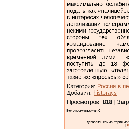
максимально ослабит
подать как «полицейс
в интересах человече
легализации телеграм
некими государственн
стороны тех обла
командование нам
провозгласить незави
временной лимит: 
поступить до 18 фе
заготовленную «теле
такие же «просьбы» с
Категория
:
Россия в п
Добавил
:
historays
Просмотров
:
818
|
Загр
Всего комментариев
:
0
Добавлять комментарии могу
[
Р