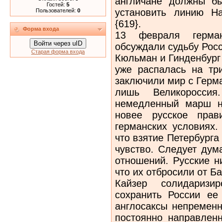
англичане должны б
Гостей:
5
установить линию Н
Пользователей:
0
{619}.
Форма входа
13 февраля герма
Войти через uID
обсуждали судьбу Рос
Старая форма входа
Кюльман и Гинденбург
уже распалась на тр
заключили мир с Герм
лишь Великоросси
немедленный марш на
новее русское прав
германских условиях.
что взятие Петербурга
чувство. Следует дум
отношений. Русские н
что их отбросили от Ба
Кайзер солидаризи
сохранить России ее
англосаксы непременн
постоянно направленн