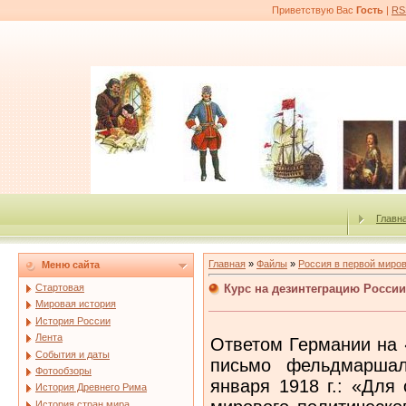
Приветствую Вас
Гость
|
RS
Главн
Главная
»
Файлы
»
Россия в первой миро
Меню сайта
Курс на дезинтеграцию России
Стартовая
Мировая история
История России
Лента
Ответом Германии на 
События и даты
письмо фельдмаршал
Фотообзоры
января 1918 г.: «Для
История Древнего Рима
История стран мира