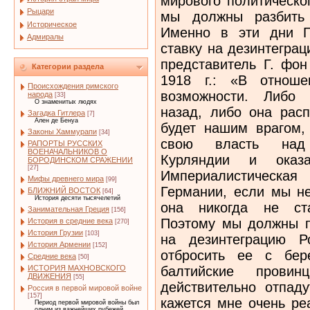
мирового политическо
Рыцари
мы должны разбить 
Историческое
Именно в эти дни Г
Адмиралы
ставку на дезинтегра
представитель Г. фо
Категории раздела
1918 г.: «В отноше
Происхождения римского
возможности. Либо 
народа
[33]
О знаменитых людях
назад, либо она расп
Загадка Гитлера
[7]
Ален де Бенуа
будет нашим врагом, 
Законы Хаммурапи
[34]
свою власть над
РАПОРТЫ РУССКИХ
ВОЕНАЧАЛЬНИКОВ О
Курляндии и оказ
БОРОДИНСКОМ СРАЖЕНИИ
[27]
Империалистическая
Мифы древнего мира
[99]
Германии, если мы не
БЛИЖНИЙ ВОСТОК
[64]
История десяти тысячелетий
она никогда не ста
Занимательная Греция
[156]
Поэтому мы должны по
История в средние века
[270]
История Грузии
[103]
на дезинтеграцию Р
История Армении
[152]
отбросить ее с бер
Средние века
[50]
балтийские прови
ИСТОРИЯ МАХНОВСКОГО
ДВИЖЕНИЯ
[55]
действительно отпаду
Россия в первой мировой войне
[157]
кажется мне очень ре
Период первой мировой войны был
одним из важнейших рубежей