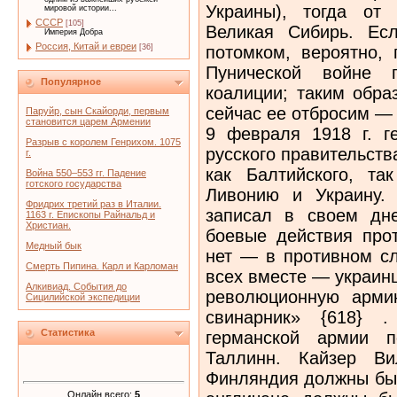
Украины), тогда от 
мировой истории...
СССР
[105]
Великая Сибирь. Ес
Империя Добра
Россия, Китай и евреи
потомком, вероятно, 
[36]
Пунической войне п
Популярное
коалиции; таким обра
сейчас ее отбросим — 
Паруйр, сын Скайорди, первым
становится царем Армении
9 февраля 1918 г. г
Разрыв с королем Генрихом. 1075
русского правительст
г.
как Балтийского, та
Война 550–553 гг. Падение
готского государства
Ливонию и Украину.
Фридрих третий раз в Италии.
записал в своем дн
1163 г. Епископы Райнальд и
Христиан.
боевые действия прот
Медный бык
нет — в противном сл
Смерть Пипина. Карл и Карломан
всех вместе — украин
Алкивиад. События до
революционную арми
Сицилийской экспедиции
свинарник» {618} .
Статистика
германской армии п
Таллинн. Кайзер Ви
Финляндия должны быт
Онлайн всего:
5