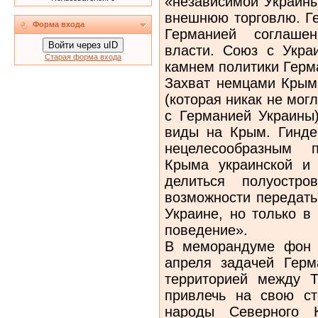
«независимой Украин
внешнюю торговлю. Ге
Форма входа
Германией соглаше
Войти через uID
власти. Союз с Укра
Старая форма входа
камнем политики Герм
Захват немцами Крым
(которая никак не мог
с Германией Украины)
виды на Крым. Гинде
нецелесообразным п
Крыма украинской и
делиться полуостр
возможности передат
Украине, но только в
поведение».
В меморандуме фон 
апреля задачей Герм
территорией между 
привлечь на свою ст
народы Северного К