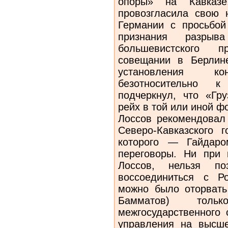
опоры» на Кавказ
провозгласила свою 
Германии с просьбой
признания разры
большевистского 
совещании в Берлин
установления к
безотносительно 
подчеркнул, что «Гр
рейх в той или иной ф
Лоссов рекомендовал 
Северо-Кавказского г
которого — Гайдар
переговоры. Ни при к
Лоссов, нельзя по
воссоединиться с Р
можно было оторвать
Бамматов) тольк
межгосударственного 
управления на высше