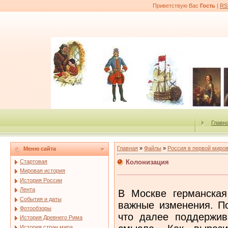
Приветствую Вас
Гость
|
RS
Главн
Главная
»
Файлы
»
Россия в первой миро
Меню сайта
Колонизация
Стартовая
Мировая история
История России
Лента
В Москве германская
События и даты
важные изменения. П
Фотообзоры
что далее поддержив
История Древнего Рима
История стран мира