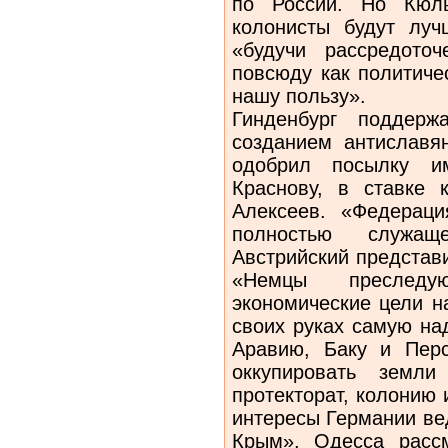
по России. Но Кюль
колонисты будут луч
«будучи рассредото
повсюду как политиче
нашу пользу».
Гинденбург поддерж
созданием антиславян
одобрил посылку и
Краснову, в ставке 
Алексеев. «Федераци
полностью служащ
Австрийский представи
«Немцы преследу
экономические цели н
своих руках самую на
Аравию, Баку и Пер
оккупировать земл
протекторат, колонию
интересы Германии ве
Крым». Одесса рассм