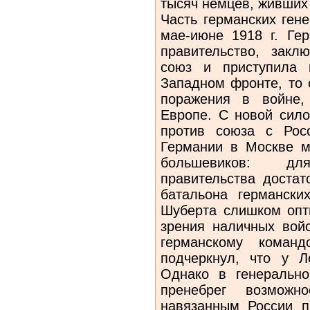
тысяч немцев, живших
Часть германских ген
мае-июне 1918 г. Ге
правительство, закл
союз и приступила 
Западном фронте, то 
поражения в войне,
Европе. С новой сило
против союза с Рос
Германии в Москве м
большевиков: дл
правительства достат
батальона германски
Шуберта слишком опти
зрения наличных вой
германскому кома
подчеркнул, что у 
Однако в генеральн
пренебрег возможн
навязанным России п