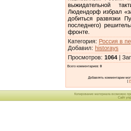
выжидательной так
Людендорф избрал «з
добиться развязки П
последнего) решитель
фронте.
Категория
:
Россия в п
Добавил
:
historays
Просмотров
:
1064
|
Заг
Всего комментариев
:
0
Добавлять комментарии могу
[
Р
Копирование материала возможно пр
Сайт уп