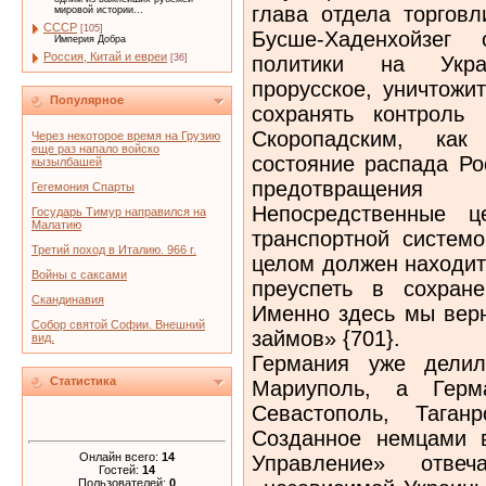
глава отдела торгов
мировой истории...
СССР
[105]
Бусше-Хаденхойзег 
Империя Добра
Россия, Китай и евреи
политики на Укра
[36]
прорусское, уничтожи
Популярное
сохранять контроль
Скоропадским, ка
Через некоторое время на Грузию
еще раз напало войско
состояние распада Ро
кызылбашей
предотвращения
Гегемония Спарты
Непосредственные ц
Государь Тимур направился на
Малатию
транспортной системо
Третий поход в Италию. 966 г.
целом должен находит
Войны с саксами
преуспеть в сохран
Скандинавия
Именно здесь мы вер
Собор святой Софии. Внешний
займов» {701}.
вид.
Германия уже делил
Статистика
Мариуполь, а Герм
Севастополь, Таган
Созданное немцами в
Онлайн всего:
14
Управление» отве
Гостей:
14
Пользователей:
0