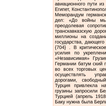
авиационного пути из
Египет, Константинопо
Меморандум германск
дел: «До войны мы
преодолевая сопроти
транскавказскую доро
миллионы на создани
государства, дающего
{704} . В критическо
усилия по укреплен
«Независимая» Грузи
Германии батум ский 
во всех торговых це
осуществлять упр
дорогами, свободны
Турция привлекла н
грузины запросили Бе
Турцией (апрель 1918
Баку нужна была Берл