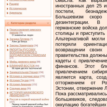
смысла. Как выраз
Рыцари
иностранных дел 25 и
Историческое
постели, безнаде
Адмиралы
Большевизм скоро 
дезинтеграции. В
Категории раздела
германские войска до
Происхождения римского
столицы и приступить
народа
[33]
О знаменитых людях
Альтернативой могли
Загадка Гитлера
[7]
Ален де Бенуа
потеряли ориент
Законы Хаммурапи
[34]
возвращении своих 
РАПОРТЫ РУССКИХ
ВОЕНАЧАЛЬНИКОВ О
правительства должны
БОРОДИНСКОМ СРАЖЕНИИ
[27]
кадеты с привлечени
Мифы древнего мира
[99]
финансов. Этот б
БЛИЖНИЙ ВОСТОК
[64]
История десяти тысячелетий
привлечением сибир
Занимательная Греция
[156]
является карта, соз
История в средние века
[270]
История Грузии
[103]
отторжением от Ро
История Армении
[152]
Эстонии, отвержение Л
Средние века
[50]
Пока рассматривались
ИСТОРИЯ МАХНОВСКОГО
ДВИЖЕНИЯ
[55]
большевиков, следов
Россия в первой мировой войне
[157]
оккупацию богатейших 
Период первой мировой войны был
одним из важнейших рубежей