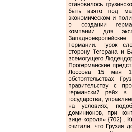
становилось грузинск
быть взято под ма
экономическом и поли
о создании германо
компании для эксп
Западноевропейские
Германии. Турок сл
сторону Тегерана и 
всемогущего Людендо
Прогерманские предст
Лоссова 15 мая 19
обстоятельствах Гру
правительству с пр
германский рейх в 
государства, управля
на условиях, подоб
доминионов, при кон
вице-короля» {702} .
считали, что Грузия 