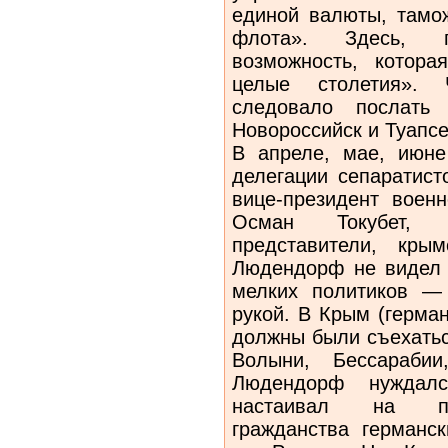
единой валюты, тамож
флота». Здесь, п
возможность, котор
целые столетия». 
следовало послать
Новороссийск и Туапсе
В апреле, мае, июне
делегации сепаратист
вице-президент военн
Осман Токубет, 
представители, кры
Людендорф не видел 
мелких политиков —
рукой. В Крым (герма
должны были съехатьс
Волыни, Бессараби
Людендорф нуждал
настаивал на пре
гражданства германс