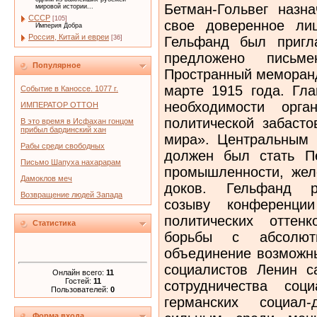
Бетман-Гольвег назн
мировой истории...
СССР
[105]
свое доверенное ли
Империя Добра
Россия, Китай и евреи
Гельфанд был пригл
[36]
предложено письм
Популярное
Пространный меморан
марте 1915 года. Гл
Событие в Каноссе. 1077 г.
необходимости орга
ИМПЕРАТОР ОТТОН
политической забаст
В это время в Исфахан гонцом
прибыл бардинский хан
мира». Центральным 
Рабы среди свободных
должен был стать Пе
Письмо Шапуха нахарарам
промышленности, жел
Дамоклов меч
доков. Гельфанд ре
Возвращение людей Запада
созыву конференции
политических оттен
Статистика
борьбы с абсолют
объединение возможны
социалистов Ленин 
Онлайн всего:
11
Гостей:
11
сотрудничества соц
Пользователей:
0
германских социал
Форма входа