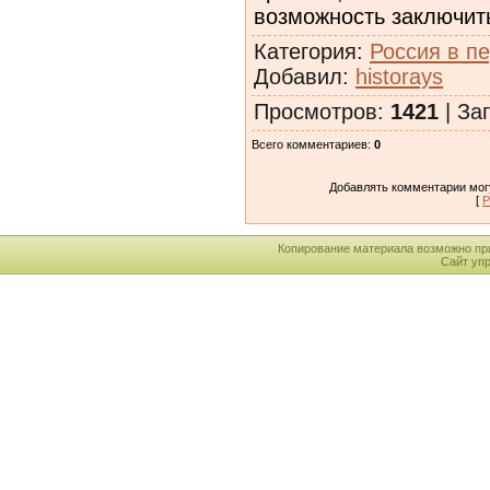
возможность заключит
Категория
:
Россия в п
Добавил
:
historays
Просмотров
:
1421
|
Заг
Всего комментариев
:
0
Добавлять комментарии могу
[
Р
Копирование материала возможно пр
Сайт уп