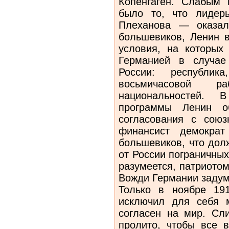
Копенгаген. Слабым
было то, что лидер
Плеханова — оказал
большевиков, Ленин в
условия, на которых
Германией в случае
России: республика
восьмичасовой р
национальностей. 
программы Ленин о
согласования с сою
финансист демокра
большевиков, что дол
от России пограничны
разумеется, патриотом
Вожди Германии задум
Только в ноябре 19
исключил для себя 
согласен на мир. Сл
пролито, чтобы все в