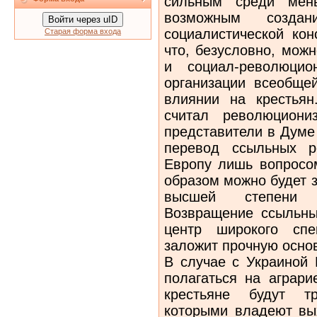
сильным среди мень
возможным созда
Войти через uID
социалистической кон
Старая форма входа
что, безусловно, мож
и социал-революци
организации всеобщей
влиянии на крестья
считал революциони
представители в Думе
перевод ссыльных р
Европу лишь вопросом
образом можно будет 
высшей степени э
Возвращение ссыльны
центр широкого спе
заложит прочную основ
В случае с Украиной
полагаться на аграр
крестьяне будут тр
которыми владеют вы