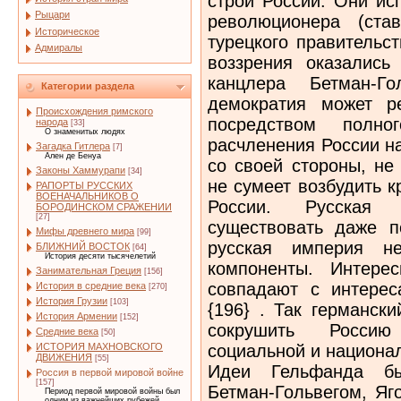
строй России. Они ис
Рыцари
революционера (ста
Историческое
турецкого правительс
Адмиралы
воззрения оказались
канцлера Бетман-Го
Категории раздела
демократия может р
Происхождения римского
посредством полн
народа
[33]
О знаменитых людях
расчленения России н
Загадка Гитлера
[7]
Ален де Бенуа
со своей стороны, не
Законы Хаммурапи
[34]
не сумеет возбудить 
РАПОРТЫ РУССКИХ
ВОЕНАЧАЛЬНИКОВ О
России. Русская 
БОРОДИНСКОМ СРАЖЕНИИ
[27]
существовать даже п
Мифы древнего мира
[99]
русская империя н
БЛИЖНИЙ ВОСТОК
[64]
История десяти тысячелетий
компоненты. Интерес
Занимательная Греция
[156]
совпадают с интерес
История в средние века
[270]
История Грузии
[103]
{196} . Так германск
История Армении
[152]
сокрушить Россию
Средние века
[50]
социальной и национа
ИСТОРИЯ МАХНОВСКОГО
ДВИЖЕНИЯ
[55]
Идеи Гельфанда бы
Россия в первой мировой войне
[157]
Бетман-Гольвегом, Я
Период первой мировой войны был
одним из важнейших рубежей