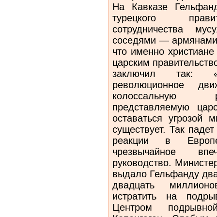
На Кавказе Гельфан
турецкого прави
сотрудничества мус
соседями — армянами 
что именно христиане
царским правительств
заключил так: 
революционное дв
колоссальную р
представляемую царс
оставаться угрозой 
существует. Так падет
реакции в Европ
чрезвычайное вп
руководство. Министе
выдало Гельфанду два
двадцать миллионо
истратить на подры
Центром подрывн