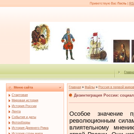
Приветствую Вас
Гость
|
RS
Главн
Главная
»
Файлы
»
Россия в первой миро
Меню сайта
Дезинтеграция России: социа
Стартовая
Мировая история
История России
Лента
Особое значение п
События и даты
революционным силам
Фотообзоры
влиятельному мнению
История Древнего Рима
История стран мира