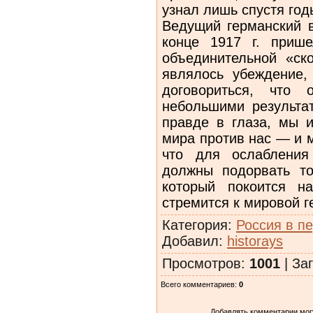
узнал лишь спустя годы
Ведущий германский в
конце 1917 г. приш
объединительной «ск
являлось убеждение,
договориться, что 
небольшими результа
правде в глаза, мы 
мира против нас — и 
что для ослабления
должны подорвать то
который покоится н
стремится к мировой г
Категория
:
Россия в п
Добавил
:
historays
Просмотров
:
1001
|
Заг
Всего комментариев
:
0
Добавлять комментарии могу