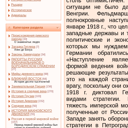
столь оптимистичен
Рыцари
ситуации не было д
Историческое
Венгрии. Фельдмарш
Адмиралы
полнокровные наступ
январе 1918 г., что ц
Категории раздела
западные державы и т
Происхождения римского
политические и экон
народа
[33]
О знаменитых людях
которых мы нуждаем
Загадка Гитлера
[7]
Ален де Бенуа
Германии обратилис
Законы Хаммурапи
[34]
«Наступление явля
РАПОРТЫ РУССКИХ
ВОЕНАЧАЛЬНИКОВ О
формой ведения вой
БОРОДИНСКОМ СРАЖЕНИИ
[27]
решающие результаты
Мифы древнего мира
[99]
это на каждой стра
БЛИЖНИЙ ВОСТОК
[64]
История десяти тысячелетий
врагу, поскольку они 
Занимательная Греция
[156]
1918 г. диктовал Г
История в средние века
[270]
История Грузии
[103]
видами стратегии. 
История Армении
[152]
тяжесть имперской мо
Средние века
[50]
полученные от Росси
ИСТОРИЯ МАХНОВСКОГО
ДВИЖЕНИЯ
[55]
Западе занять оборон
Россия в первой мировой войне
[157]
стратегии в Петрогра
Период первой мировой войны был
одним из важнейших рубежей