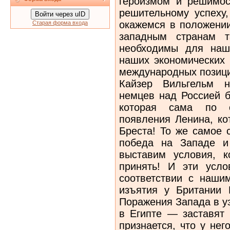
героизмом и решимос
решительному успеху
Войти через uID
окажемся в положени
Старая форма входа
западным странам т
необходимы для наше
наших экономических 
международных позици
Кайзер Вильгельм н
немцев над Россией 
которая сама по с
появления Ленина, ко
Бреста! То же самое 
победа на Западе и
выставим условия, 
принять! И эти усл
соответствии с наши
изъятия у Британии 
Поражения Запада в у
в Египте — заставят 
признается, что у не