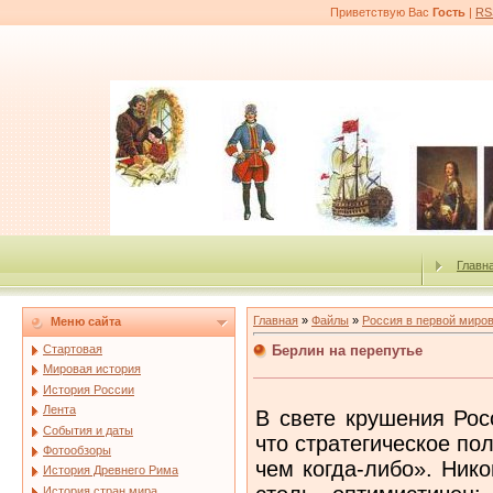
Приветствую Вас
Гость
|
RS
Главн
Главная
»
Файлы
»
Россия в первой миро
Меню сайта
Берлин на перепутье
Стартовая
Мировая история
История России
Лента
В свете крушения Ро
События и даты
что стратегическое п
Фотообзоры
чем когда-либо». Ник
История Древнего Рима
История стран мира