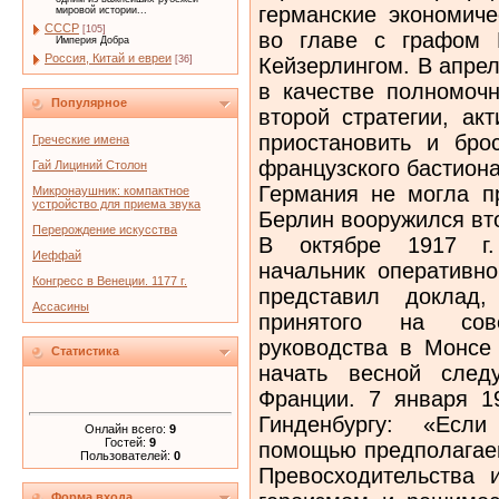
германские экономиче
мировой истории...
СССР
[105]
во главе с графом 
Империя Добра
Россия, Китай и евреи
Кейзерлингом. В апре
[36]
в качестве полномочн
Популярное
второй стратегии, ак
приостановить и бро
Греческие имена
французского бастион
Гай Лициний Столон
Германия не могла п
Микронаушник: компактное
устройство для приема звука
Берлин вооружился вто
Перерождение искусства
В октябре 1917 г. 
Иеффай
начальник оперативно
Конгресс в Венеции. 1177 г.
представил доклад,
Ассасины
принятого на сов
руководства в Монсе
Статистика
начать весной след
Франции. 7 января 19
Гинденбургу: «Есл
Онлайн всего:
9
Гостей:
9
помощью предполагаем
Пользователей:
0
Превосходительства 
Форма входа