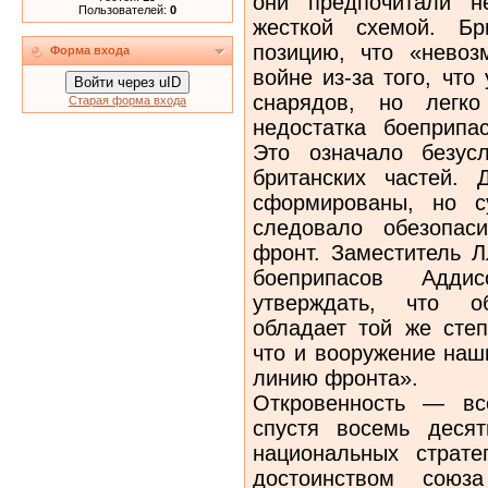
они предпочитали н
Пользователей:
0
жесткой схемой. Бр
позицию, что «невоз
Форма входа
войне из-за того, чт
Войти через uID
снарядов, но легко
Старая форма входа
недостатка боеприпа
Это означало безус
британских частей.
сформированы, но с
следовало обезопас
фронт. Заместитель 
боеприпасов Адди
утверждать, что о
обладает той же степ
что и вооружение наш
линию фронта».
Откровенность — все
спустя восемь десят
национальных страте
достоинством сою