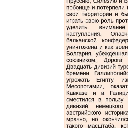
Пруссию, Силезию и В
побоище и потерпели 
свои территории и бы
играть свою роль про
уделить внимание
наступления. Опас
балканской конфеде
уничтожена и как воен
Болгария, убежденная
союзником. Дорога
Двадцать дивизий тур
бремени Галлиполий
угрожать Египту, и
Месопотамии, оказа
Кавказе и в Галиц
сместился в пользу
дивизий немецкого
австрийского историк
мрачно, но окончил
такого масштаба, к