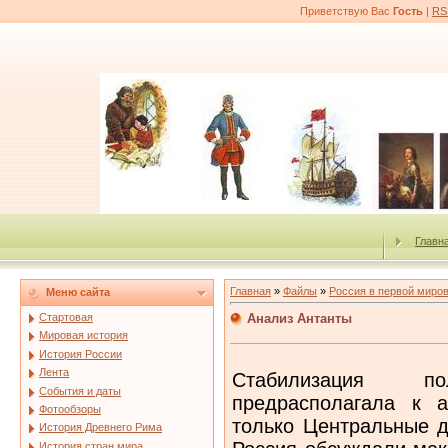
Приветствую Вас
Гость
|
RS
Главн
Главная
»
Файлы
»
Россия в первой миро
Меню сайта
Анализ Антанты
Стартовая
Мировая история
История России
Лента
Стабилизация 
События и даты
предрасполагала к 
Фотообзоры
только Центральные д
История Древнего Рима
История стран мира