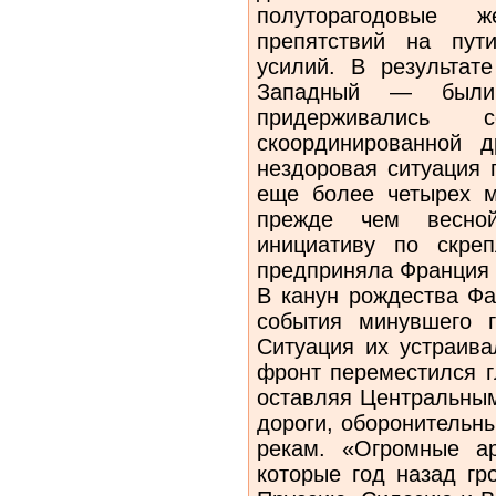
полуторагодовые
препятствий на пут
усилий. В результа
Западный — были
придерживались 
скоординированной д
нездоровая ситуация 
еще более четырех м
прежде чем весной
инициативу по скре
предприняла Франция 
В канун рождества Фа
события минувшего г
Ситуация их устраива
фронт переместился г
оставляя Центральным
дороги, оборонительн
рекам. «Огромные а
которые год назад гр