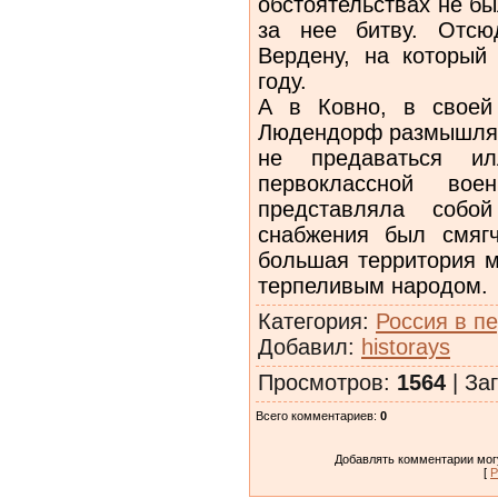
обстоятельствах не бы
за нее битву. Отсю
Вердену, на который
году.
А в Ковно, в своей 
Людендорф размышляли
не предаваться ил
первоклассной во
представляла собо
снабжения был смяг
большая территория м
терпеливым народом.
Категория
:
Россия в п
Добавил
:
historays
Просмотров
:
1564
|
Заг
Всего комментариев
:
0
Добавлять комментарии могу
[
Р