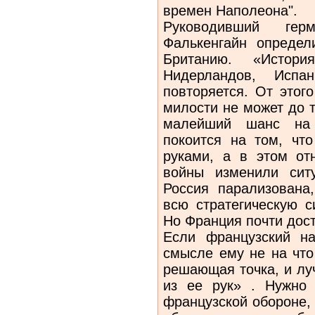
времен Наполеона".
Руководивший гер
Фалькенгайн определ
Британию. «Истори
Нидерландов, Испа
повторяется. От этог
милости не может до т
малейший шанс на 
покоится на том, чт
руками, а в этом от
войны изменили сит
Россия парализована
всю стратегическую 
Но Франция почти дост
Если французский на
смысле ему не на что
решающая точка, и лу
из ее рук» . Нужно 
французской обороне,