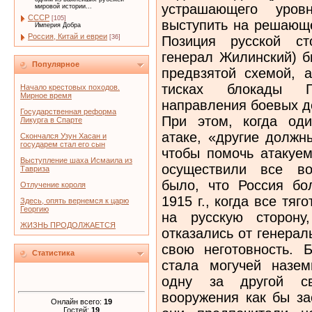
устрашающего уров
мировой истории...
СССР
[105]
выступить на решающе
Империя Добра
Россия, Китай и евреи
Позиция русской ст
[36]
генерал Жилинский) б
Популярное
предвзятой схемой, 
тисках блокады Г
Начало крестовых походов.
Мирное время
направления боевых д
Государственная реформа
При этом, когда оди
Ликурга в Спарте
атаке, «другие должн
Скончался Узун Хасан и
государем стал его сын
чтобы помочь атакуем
Выступление шаха Исмаила из
осуществили все во
Тавриза
было, что Россия бо
Отлучение короля
1915 г., когда все тя
Здесь, опять вернемся к царю
Георгию
на русскую сторону
ЖИЗНЬ ПРОДОЛЖАЕТСЯ
отказались от генерал
свою неготовность. 
Статистика
стала могучей назем
одну за другой св
вооружения как бы за
Онлайн всего:
19
Гостей:
19