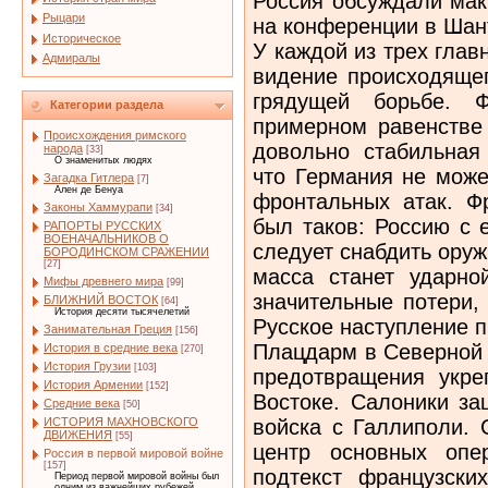
Россия обсуждали мак
Рыцари
на конференции в Шант
Историческое
У каждой из трех гла
Адмиралы
видение происходящег
грядущей борьбе. Ф
Категории раздела
примерном равенстве
Происхождения римского
довольно стабильная
народа
[33]
О знаменитых людях
что Германия не може
Загадка Гитлера
[7]
Ален де Бенуа
фронтальных атак. Ф
Законы Хаммурапи
[34]
был таков: Россию с 
РАПОРТЫ РУССКИХ
ВОЕНАЧАЛЬНИКОВ О
следует снабдить ору
БОРОДИНСКОМ СРАЖЕНИИ
[27]
масса станет ударно
Мифы древнего мира
[99]
значительные потери,
БЛИЖНИЙ ВОСТОК
[64]
История десяти тысячелетий
Русское наступление 
Занимательная Греция
[156]
Плацдарм в Северной 
История в средние века
[270]
История Грузии
[103]
предотвращения укр
История Армении
[152]
Востоке. Салоники за
Средние века
[50]
войска с Галлиполи. 
ИСТОРИЯ МАХНОВСКОГО
ДВИЖЕНИЯ
[55]
центр основных опе
Россия в первой мировой войне
[157]
подтекст французски
Период первой мировой войны был
одним из важнейших рубежей