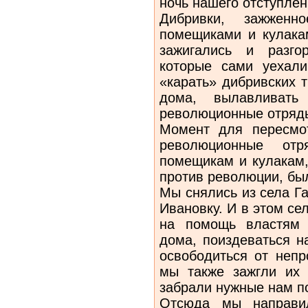
ночь нашего отступлен
Дибривки, зажженно
помещиками и кулака
зажигались и разго
которые сами уехал
«карать» дибривских т
дома, вылавливать 
революционные отряды 
Момент для пересмо
революционные от
помещикам и кулакам
против революции, бы
Мы снялись из села Г
Ивановку. И в этом сел
на помощь властям 
дома, поиздеваться н
освободиться от непр
мы также зажгли их 
забрали нужные нам п
Отсюда мы направи