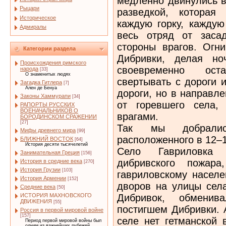
медленно двинулись в
Рыцари
разведкой, которая
Историческое
каждую горку, каждую
Адмиралы
весь отряд от заса
стороны врагов. Огн
Категории раздела
Дибривки, делая но
Происхождения римского
своевременно ост
народа
[33]
О знаменитых людях
свертывать с дороги 
Загадка Гитлера
[7]
Ален де Бенуа
дороги, но в направл
Законы Хаммурапи
[34]
от горевшего села,
РАПОРТЫ РУССКИХ
ВОЕНАЧАЛЬНИКОВ О
врагами.
БОРОДИНСКОМ СРАЖЕНИИ
[27]
Так мы добралис
Мифы древнего мира
[99]
расположенного в 12–1
БЛИЖНИЙ ВОСТОК
[64]
История десяти тысячелетий
Село Гавриловка
Занимательная Греция
[156]
дибривского пожар
История в средние века
[270]
История Грузии
[103]
гавриловскому насел
История Армении
[152]
дворов на улицы села
Средние века
[50]
Дибривок, обменив
ИСТОРИЯ МАХНОВСКОГО
ДВИЖЕНИЯ
[55]
постигшем Дибривки. А
Россия в первой мировой войне
[157]
селе нет гетманской 
Период первой мировой войны был
одним из важнейших рубежей