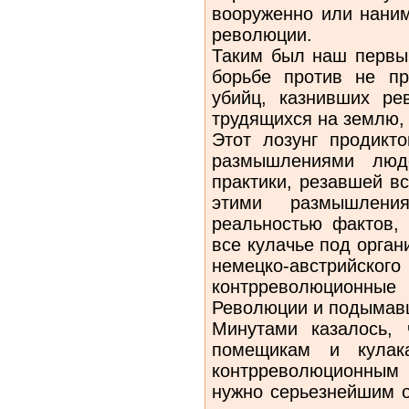
вооруженно или наним
революции.
Таким был наш первый
борьбе против не пр
убийц, казнивших р
трудящихся на землю, 
Этот лозунг продикт
размышлениями люд
практики, резавшей в
этими размышлени
реальностью фактов,
все кулачье под орга
немецко-австрийского
контрреволюционные 
Революции и подымав
Минутами казалось,
помещикам и кулак
контрреволюционным
нужно серьезнейшим о