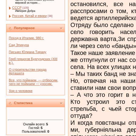
остановился, все н
мировой истории...
СССР
[105]
расспросами о том, к
Империя Добра
Россия, Китай и евреи
ведется артиллерийск
[36]
Отряду было сделано 
Популярное
село говорить насе
державна варта,3и сп
Поход в Италию. 980 г.
ли через село «банды
Сад Эпикура
Такое наше заявление 
Письмо Юлиана Тирану
же отпугнули от нас с
Герб герцогов Бургундских (XIII
в.).
села. На всех улицах 
О строительстве города
– Мы таких банд не зн
Арташата
Но, отвечая на наши
Все, что поймаем, — отбросим,
чего не поймаем — уносим.
ставили нам свои вопр
Хор о человеке
– А что это горит в 
Кто устроил это с
Статистика
стрельба, с чьей ст
оттуда?
И когда повстанцы от
Онлайн всего:
5
Гостей:
5
ми, губернiяльна де
Пользователей:
0