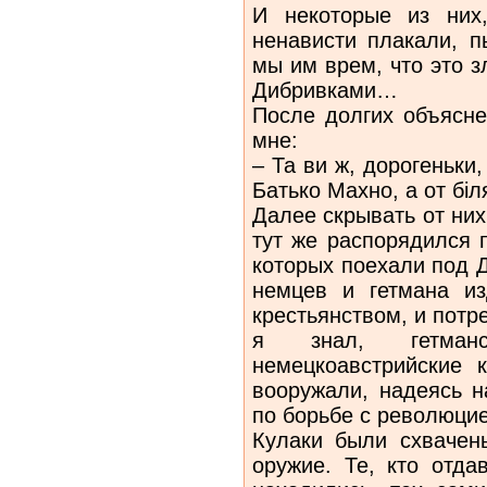
И некоторые из них,
ненависти плакали, п
мы им врем, что это 
Дибривками…
После долгих объясне
мне:
– Та ви ж, дорогеньки
Батько Махно, а от бi
Далее скрывать от них
тут же распорядился 
которых поехали под 
немцев и гетмана и
крестьянством, и потр
я знал, гетман
немецкоавстрийские 
вооружали, надеясь н
по борьбе с революцие
Кулаки были схвачен
оружие. Те, кто отда