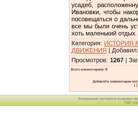
усадеб, расположенн
Ивановки, чтобы нако
посовещаться о дальн
все мы были очень ус
хоть маленький отдых.
Категория
:
ИСТОРИЯ 
ДВИЖЕНИЯ
|
Добавил
Просмотров
:
1267
|
Заг
Всего комментариев
:
0
Добавлять комментарии могу
[
Р
Копирование материала возможно пр
Сайт уп