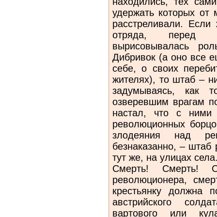
находились, тех сам
удержать которых от 
расстреливали. Если
отряда, перед 
вырисовывалась рол
Дибривок (а оно все 
себе, о своих переби
жителях), то штаб – н
задумываясь, как т
озверевшим врагам по
настал, что с ними 
революционных борцов
злодеяния над р
безнаказанно, – штаб
тут же, на улицах села
Смерть! Смерть! 
революционера, смер
крестьянку должна п
австрийского солда
вартового или кула