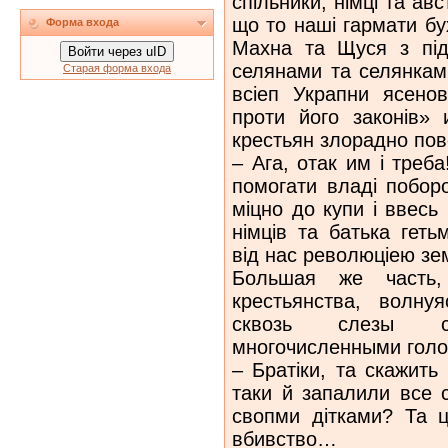
спiльники, нiмцi та авс
що то нашi гармати бух
Форма входа
Махна та Щуся з пi
Войти через uID
селянами та селянкам
Старая форма входа
вcieп Украпни ясено
проти його законiв» 
крестьян злорадно пов
– Ага, отак им i треб
помогати владi поборо
мiцно до купи i ввесь
нiмцiв та батька гет
вiд нас революцiею з
Большая же часть,
крестьянства, волну
сквозь слезы с
многочисленными голо
– Братiки, та скажить
таки й запалили все 
свопми дiтками? Та 
вбивство…