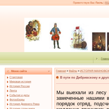
Приветствую Вас
Гость
|
RS
Главн
Главная
»
Файлы
»
ИСТОРИЯ МАХНОВСК
Меню сайта
В пути по Дибривскому и дру
Стартовая
Мировая история
История России
Лента
Мы выехали из лесу и
События и даты
замеченные нашими в
Фотообзоры
порядок отряд, подсч
История Древнего Рима
История стран мира