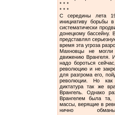
* * *
* * *
С середины лета 19
инициативу борь­бы 
систематически продви
донецкому бассейну. 
представлял серьезну
время эта угроза разр
Махновцы не могли 
движению Врангеля. И
надо бороться сейчас
революцию и не закре
для разгрома его, пой
революции. Но как
диктатура так же вр
Врангель. Однако р
Врангелем была та, 
массы, верящие в рев
нично обманыв