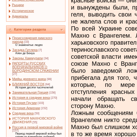
красные войска — они
Рыцари
и вынуждены были, пр
Историческое
геля, выводить свои 
Адмиралы
не жалела слов и кра
По всей Украине сове
Категории раздела
Махно с Врангелем. Л
Происхождения римского
харьковского правите
народа
[33]
О знаменитых людях
теринославского совет
Загадка Гитлера
[7]
Ален де Бенуа
советской власти име
Законы Хаммурапи
[34]
союзе Махно с Вранге
РАПОРТЫ РУССКИХ
ВОЕНАЧАЛЬНИКОВ О
было заведомой лож
БОРОДИНСКОМ СРАЖЕНИИ
[27]
прибегала для того, 
Мифы древнего мира
[99]
которые, по мере
БЛИЖНИЙ ВОСТОК
[64]
История десяти тысячелетий
отступления красны
Занимательная Греция
[156]
начали обращать с
История в средние века
[270]
История Грузии
[103]
сторону Махно.
История Армении
[152]
Ложным сообщениям 
Средние века
[50]
Врангелем никто сред
ИСТОРИЯ МАХНОВСКОГО
ДВИЖЕНИЯ
[55]
Махно был слишком хо
Россия в первой мировой войне
[157]
в то же время хорошо
Период первой мировой войны был
одним из важнейших рубежей