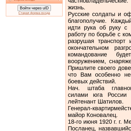
частновладельческие
жизнь.
Войти через uID
Русские солдаты и оф
Старая форма входа
благопо­лучие. Кажды
идти рука об руку с 
работу по борьбе с ко
разрушая транспорт 
окончательном разгр
командование буд
вооружением, снаря­ж
Пришлите своего дове
что Вам особенно не
боевых действий.
Нач. штаба главно
силами юга России 
лейтенант Шатилов.
Генерал-квартирмейст
майор Коновалец.
18-го июня 1920 г. г. 
Посланец, назвавшийс