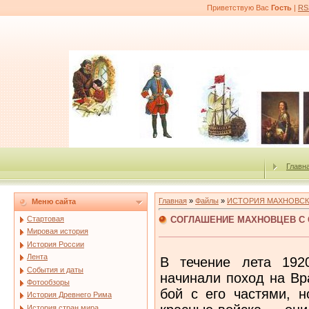
Приветствую Вас
Гость
|
RS
Главн
Главная
»
Файлы
»
ИСТОРИЯ МАХНОВСК
Меню сайта
СОГЛАШЕНИЕ МАХНОВЦЕВ С
Стартовая
Мировая история
История России
Лента
В течение лета 192
События и даты
начинали поход на Вр
Фотообзоры
бой с его частями, 
История Древнего Рима
История стран мира