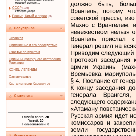
должно быть, больш
мировой истории...
СССР
[105]
Врангель, потому ч
Империя Добра
Россия, Китай и евреи
советской прессы, из
[36]
Махно с Врангелем, 
Популярное
невежеством нельзя о
Врангель прислал к
Экзархат
генерал решил на всяк
Примирение и его последствия
Приводим следующий 
Счастье по пунктам
Протокол заседания к
Причины культурного отставания
Германии
армии Ук­раины (мах
КОНЕЦ ЛЕГЕНДЫ
Времьевка, мариупольс
Самые-самые
§ 4. Послание от гене
Карта империи Каролингов.
К концу заседания до
генерала Врангеля,
Статистика
следующего содержан
«Атаману повстанческ
Русская армия идет и
Онлайн всего:
20
Гостей:
20
комис­саров и закреп
Пользователей:
0
земли государстве
Форма входа