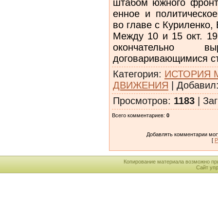
штабом южного фронт
енное и политическое
во главе с Куриленко
Между 10 и 15 окт. 1
оконча­тельно 
договаривающимися с
Категория
:
ИСТОРИЯ 
ДВИЖЕНИЯ
|
Добавил
Просмотров
:
1183
|
Заг
Всего комментариев
:
0
Добавлять комментарии могу
[
Р
Копирование материала возможно пр
Сайт уп