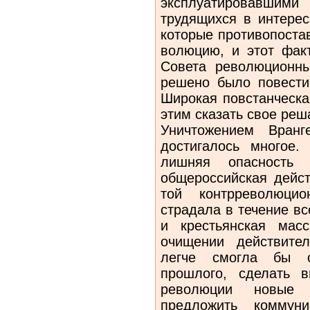
эксплуатировавш
трудящихся в интерес
которые противопоста
волюцию, и этот фак
Совета ре­волюционн
решено было повести
Широкая повстанческа
этим сказать свое реш
Уничтожением Вранг
достигалось многое.
лишняя опасность д
общероссийская дейст
той контрреволюцио
страдала в те­чение в
и крестьянская мас
очищении действител
легче смогла бы ос
прошлого, сделать 
революции новые
предложить коммуни