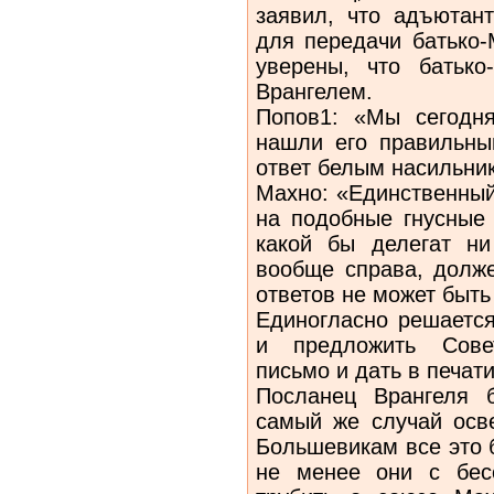
заявил, что адъютан
для передачи батько-
уверены, что батько
Врангелем.
Попов1: «Мы сегодн
нашли его правильн
ответ белым насильни
Махно: «Единственный
на по­добные гнусные
какой бы делегат н
вообще справа, долже
ответов не может быть
Единогласно решается
и предло­жить Сове
письмо и дать в печат
Посланец Врангеля 
самый же случай осв
Большевикам все это 
не менее они с бес