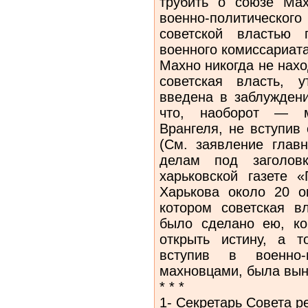
трубить о союзе Ма
военно-политическо
советской властью 
военного комиссариата
Махно никогда не нахо
советская власть, 
введена в заблуждени
что, наоборот — ма
Врангеля, не вступив
(См. заявление глав
делам под заголов
харьковской газете «
Харькова около 20 ок
котором советская в
было сделано ею, ко
открыть истину, а т
вступив в военно-
махновцами, бы­ла вын
* * *
1- Секретарь Совета 