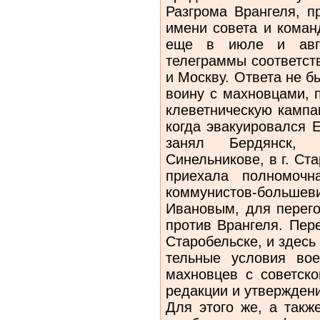
Разгрома Врангеля, п
имени совета и коман
еще в июле и авгу
телеграммы соответст
и Москву. Ответа не 
воину с махновцами,
клеветническую кампа
когда эвакуировался 
занял Бердянск, А
Синельникове, в г. Ст
приехала полномочн
коммунистов-боль­шев
Ивановым, для перего
против Врангеля. Пер
Старобельске, и здес
тельные условия вое
махновцев с со­ветск
редакции и утвержден
Для этого же, а такж