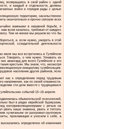
ому, возвращаясь в свой район с одной
есте, и каждый в отдельности, должны
незапных войск и отрядов рады с целью
волюционную территорию, насильственно
нкта окончательно и прочно связали всех
вычайно важными в неравной борьбе, я
 нам всем казалось, требовал от каждого
евогу. Тем не менее мы решили во что бы
ороться, и, если нужно, умереть в этой
орческой, созидательной деятельности
ах июля мы все встретились в Гуляйполе
ся. Говорить, о чем нужно. Узнавать их
них авангард для всего Гуляйполя и его
тания крестьян. Мы знали, что, несмотря
 революционную инициативу гуляйпольцев.
трудовое население других районов, ясно
ают нас к определению перед трудовым
го напряжения, как по своей отважности,
пределим эти цели вместе с трудящимися
гуляйпольских событий 15–16 апреля.
 подменилась обывательской психологией,
олько был в рядах еврейской буржуазии,
еред контрреволюционерами с речью на
л рвать наши знамена, рвать и топтать
ским хулиганьем он разгромил групповую
азеты, прокламации и уносили к себе, а
, высказались определенно об изменнике