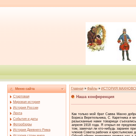
Главная
»
Файлы
»
ИСТОРИЯ МАХНОВС
Меню сайта
Наша конференция
Стартовая
Мировая история
История России
Лента
Как только мой брат Савва Махно добр
Бориса Веретельника, С. Каретника и м
События и даты
разысканные нами товарищи съехались 
Фотообзоры
апреля 1918 года. Я открыл ее предло
том, замечал ли кто-нибудь заранее пр
История Древнего Рима
членов Совета рабочих и крестьянских 
История стран мира
Общий обмен мнениями привел нас к т