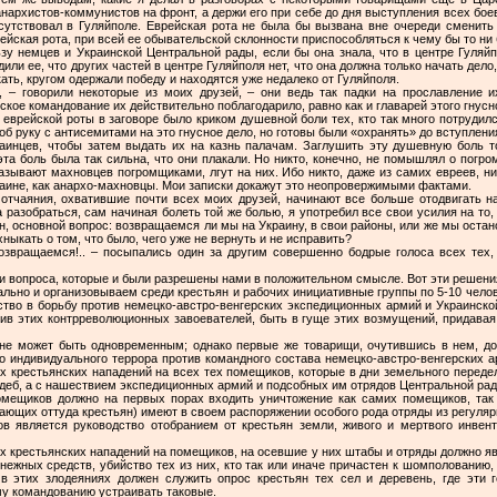
нархистов-коммунистов на фронт, а держи его при себе до дня выступления всех боев
тсутствовал в Гуляйполе. Еврейская рота не была бы вызвана вне очереди сменит
рейская рота, при всей ее обывательской склонности приспособляться к чему бы то ни
ьзу немцев и Украинской Центральной рады, если бы она знала, что в центре Гуляй
ли ее, что других частей в центре Гуляйполя нет, что она должна только начать дело
ать, кругом одержали победу и находятся уже недалеко от Гуляйполя.
, – говорили некоторые из моих друзей, – они ведь так падки на прославление 
ое командование их действительно поблагодарило, равно как и главарей этого гнусн
 еврейской роты в заговоре было криком душевной боли тех, кто так много потрудилс
 об руку с антисемитами на это гнусное дело, но готовы были «охранять» до вступлени
инцев, чтобы затем выдать их на казнь палачам. Заглушить эту душевную боль 
та боль была так сильна, что они плакали. Но никто, конечно, не помышлял о погро
называют махновцев погромщиками, лгут на них. Ибо никто, даже из самих евреев, ни
ине, как анархо-махновцы. Мои записки докажут это неопровержимыми фактами.
 отчаяния, охватившие почти всех моих друзей, начинают все больше отодвигать на
разобраться, сам начиная болеть той же болью, я употребил все свои усилия на то, 
, основной вопрос: возвращаемся ли мы на Украину, в свои районы, или же мы остан
хныкать о том, что было, чего уже не вернуть и не исправить?
звращаемся!.. – посыпались один за другим совершенно бодрые голоса всех тех, 
и вопроса, которые и были разрешены нами в положительном смысле. Вот эти решени
льно и организовываем среди крестьян и рабочих инициативные группы по 5-10 челов
ство в борьбу против немецко-австро-венгерских экспедиционных армий и Украинско
ив этих контрреволюционных завоевателей, быть в гуще этих возмущений, придава
 не может быть одновременным; однако первые же товарищи, очутившись в нем, д
о индивидуального террора против командного состава немецко-австро-венгерских а
ых крестьянских нападений на всех тех помещиков, которые в дни земельного передел
адеб, а с нашествием экспедиционных армий и подсобных им отрядов Центральной рад
омещиков должно на первых порах входить уничтожение как самих помещиков, та
жающих оттуда крестьян) имеют в своем распоряжении особого рода отряды из регуля
 является руководство отобранием от крестьян земли, живого и мертвого инвен
крестьянских нападений на помещиков, на осевшие у них штабы и отряды должно яв
нежных средств, убийство тех из них, кто так или иначе причастен к шомполованию,
в этих злодеяниях должен служить опрос крестьян тех сел и деревень, где эти 
у командованию устраивать таковые.