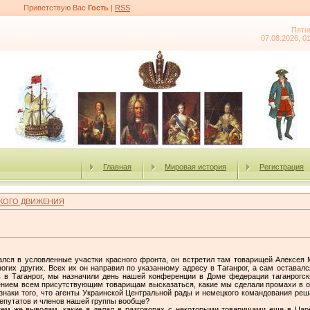
Приветствую Вас
Гость
|
RSS
Пятн
07.08.2026, 0
Главная
Мировая история
Регистрация
КОГО ДВИЖЕНИЯ
ался в условленные участки красного фронта, он встретил там товарищей Алексея М
ногих других. Всех их он направил по указанному адресу в Таганрог, а сам оставалс
в Таганрог, мы назначили день нашей конференции в Доме федерации таганрогск
жением всем присутствующим товарищам высказаться, какие мы сделали промахи в о
изнаки того, что агенты Украинской Центральной рады и немецкого командования реш
депутатов и членов нашей группы вообще?
ем же выводам, какие я делал в разговорах с некоторыми товарищами еще в Царе