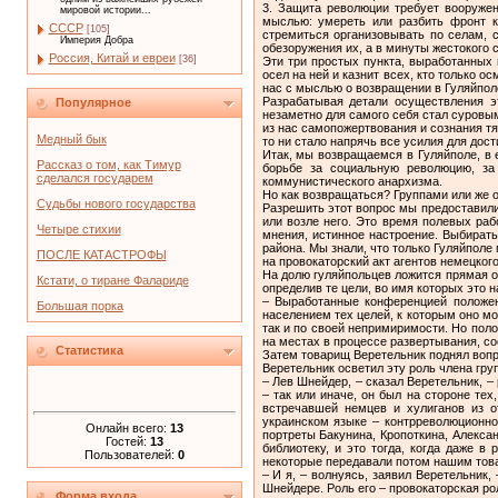
3. Защита революции требует вооружен
мировой истории...
мыслью: умереть или разбить фронт к
СССР
[105]
стремиться организовывать по селам, 
Империя Добра
обезоружения их, а в минуты жестокого 
Россия, Китай и евреи
[36]
Эти три простых пункта, выработанных
осел на ней и казнит всех, кто только 
нас с мыслью о возвращении в Гуляйпол
Разрабатывая детали осуществления э
Популярное
незаметно для самого себя стал суровым
из нас самопожертвования и сознания тя
Медный бык
то ни стало напрячь все усилия для дост
Итак, мы возвращаемся в Гуляйполе, в 
Рассказ о том, как Тимур
борьбе за социальную революцию, за 
сделался государем
коммунистического анархизма.
Но как возвращаться? Группами или же 
Судьбы нового государства
Разрешить этот вопрос мы предоставили
или возле него. Это время полевых раб
Четыре стихии
мнения, истинное настроение. Выбирать
района. Мы знали, что только Гуляйполе
ПОСЛЕ КАТАСТРОФЫ
на провокаторский акт агентов немецког
На долю гуляйпольцев ложится прямая об
Кстати, о тиране Фалариде
определив те цели, во имя которых это н
– Выработанные конференцией положен
Большая порка
населением тех целей, к которым оно мо
так и по своей непримиримости. Но пол
на местах в процессе развертывания, с
Статистика
Затем товарищ Веретельник поднял вопр
Веретельник осветил эту роль члена гру
– Лев Шнейдер, – сказал Веретельник, –
– так или иначе, он был на стороне те
встречавшей немцев и хулиганов из о
украинском языке – контрреволюционно
Онлайн всего:
13
портреты Бакунина, Кропоткина, Алекса
Гостей:
13
библиотеку, и это тогда, когда даже в
Пользователей:
0
некоторые передавали потом нашим това
– И я, – волнуясь, заявил Веретельник
Шнейдере. Роль его – провокаторская рол
Форма входа