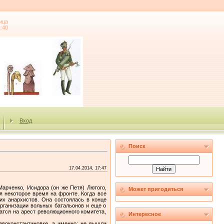
ица
1:40
Вход
Поиск
17.04.2014, 17:47
арченко, Исидора (он же Петя) Лютого,
Может пригодиться
я некоторое время на фронте. Когда все
их анархистов. Она состоялась в конце
рганизации вольных батальонов и еще о
атся на арест революционного комитета,
Интересное
воконстантиновке, а именно: не вышли