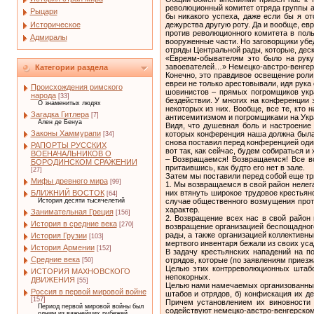
революционный комитет отряда группы а
Рыцари
бы никакого успеха, даже если бы я о
Историческое
дежурства другую роту. Да и вообще, ев
против революционного комитета в пол
Адмиралы
вооруженные части. Но заговорщики убеди
отряды Центральной рады, которые, деск
«Евреям-обывателям это было на руку
завоевателей…» Немецко-австро-венгерск
Категории раздела
Конечно, это правдивое освещение роли
евреи не только арестовывали, идя рука
Происхождения римского
шовинистов – прямых погромщиков укра
народа
[33]
бездействии. У многих на конференции э
О знаменитых людях
некоторых из них. Вообще, все те, кто 
Загадка Гитлера
[7]
антисемитизмом и погромщиками на Укра
Ален де Бенуа
Видя, что душевная боль и настроение
Законы Хаммурапи
которых конференция наша должна была 
[34]
снова поставил перед конференцией один
РАПОРТЫ РУССКИХ
вот так, как сейчас, будем собираться и 
ВОЕНАЧАЛЬНИКОВ О
– Возвращаемся! Возвращаемся! Все во
БОРОДИНСКОМ СРАЖЕНИИ
притаившись, как будто его нет в зале.
[27]
Затем мы поставили перед собой еще тр
Мифы древнего мира
[99]
1. Мы возвращаемся в свой район нелега
них втянуть широкое трудовое крестьян
БЛИЖНИЙ ВОСТОК
[64]
случае общественного возмущения прот
История десяти тысячелетий
характер.
Занимательная Греция
[156]
2. Возвращение всех нас в свой район
История в средние века
[270]
возвращение организацией беспощадног
рады, а также организацией коллективн
История Грузии
[103]
мертвого инвентаря бежали из своих ус
История Армении
[152]
В задачу крестьянских нападений на п
Средние века
отрядов, которые (по заявлениям приез
[50]
Целью этих контрреволюционных штабов
ИСТОРИЯ МАХНОВСКОГО
непокорных.
ДВИЖЕНИЯ
[55]
Целью нами намечаемых организованных 
Россия в первой мировой войне
штабов и отрядов, б) конфискация их де
[157]
Причем установлением их виновности 
Период первой мировой войны был
содействуют немецко-австро-венгерском
одним из важнейших рубежей