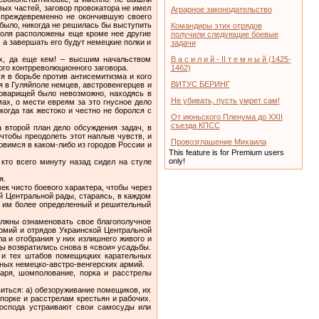
ых частей, заговор провокатора не имел
Аграрное законодательство
ь преждевременно не окончившую своего
 было, никогда не решилась бы выступить
Командиры этих отрядов
поля расположены еще кроме нее другие
получили следующие боевые
, а завершать его будут немецкие полки и
задачи
их, да еще кем! – высшим начальством
В а с и л и й - II т е м н ы й (1425-
ого контрреволюционного заговора.
1462)
я в борьбе против антисемитизма и кого
ВИТУС БЕРИНГ
я в Гуляйполе немцев, австровенгерцев и
товарищей было невозможно, находясь в
Не убивать, пусть умрет сам!
мах, о мести евреям за это гнусное дело
когда так жестоко и честно не боролся с
От июньского Пленума до XXII
съезда КПСС
 второй план дело обсуждения задач, в
чтобы преодолеть этот наплыв чувств, и
Провозглашение Михаила
овимся в каком-либо из городов России и
This feature is for Premium users
only!
кто всего минуту назад сидел на стуле
я.
ек чисто боевого характера, чтобы через
й Центральной рады, стараясь, в каждом
я им более определенный и решительный
олжны ознаменовать свое благополучное
рмий и отрядов Украинской Центральной
а и отобрания у них излишнего живого и
ы возвратились снова в «свои» усадьбы.
к и тех штабов помещицких карательных
рных немецко-австро-венгерских армий.
таря, шомполование, порка и расстрелы
иться: а) обезоруживание помещиков, их
 порке и расстрелам крестьян и рабочих.
господа устраивают свои самосуды или