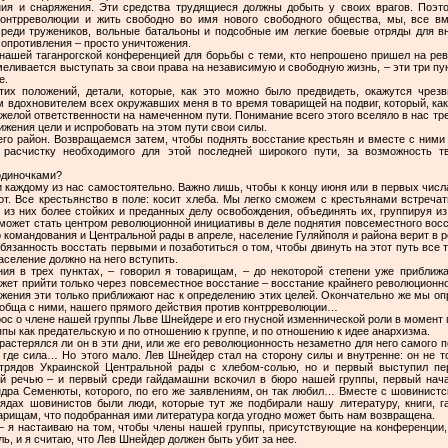
ия и снаряжения. Эти средства трудящиеся должны добыть у своих врагов. Поэт
онтрреволюции и жить свободно во имя нового свободного общества, мы, все вм
среди тружеников, вольные батальоны и подсобные им легкие боевые отряды для в
сопротивления – просто уничтожения.
 нашей таганрогской конференцией для борьбы с теми, кто непрошено пришел на ре
осмеливается выступать за свои права на независимую и свободную жизнь, – эти три пу
е.
тих положений, детали, которые, как это можно было предвидеть, окажутся чрез
 вдохновителем всех окружавших меня в то время товарищей на подвиг, который, как
желой ответственности на намеченном пути. Понимание всего этого вселяло в нас тр
ижения цели и испробовать на этом пути свои силы.
его район. Возвращаемся затем, чтобы поднять восстание крестьян и вместе с ними б
расчистку необходимого для этой последней широкого пути, за возможность тв
одиночками?
 каждому из нас самостоятельно. Важно лишь, чтобы к концу июня или в первых числ
от. Все крестьянство в поле: косит хлеба. Мы легко сможем с крестьянами встречать
 из них более стойких и преданных делу освобождения, объединять их, группируя из 
 может стать центром революционной инициативы в деле поднятия повсеместного восс
о командования и Центральной рады в апреле, население Гуляйполя и района верит в
язанность восстать первыми и позаботиться о том, чтобы двинуть на этот путь все 
аселение должно на него вступить.
ия в трех пунктах, – говорил я товарищам, – до некоторой степени уже приближ
жет прийти только через повсеместное восстание – восстание крайнего революционно
ожения эти только приближают нас к определению этих целей. Окончательно же мы о
ообща с ними, нашего прямого действия против контрреволюции…
ос о члене нашей группы Льве Шнейдере и его гнусной изменнической роли в момент 
ппы как предательскую и по отношению к группе, и по отношению к идее анархизма.
 растерялся ли он в эти дни, или же его революционность незаметно для него самого
х, где сила… Но этого мало. Лев Шнейдер стал на сторону силы и внутренне: он не т
трядов Украинской Центральной рады с хлебом-солью, но и первый выступил п
й речью – и первый среди гайдамашни вскочил в бюро нашей группы, первый нача
ндра Семенюты, которого, по его же заявлениям, он так любил… Вместе с шовинист
 рядах шовинистов были люди, которые тут же подбирали нашу литературу, книги, г
рищам, что подобранная ими литература когда угодно может быть нам возвращена.
, – я настаиваю на том, чтобы члены нашей группы, присутствующие на конференции
ь, и я считаю, что Лев Шнейдер должен быть убит за нее.