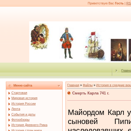
Приветствую Вас
Гость
|
RS
Главн
Главная
»
Файлы
»
История в средние век
Меню сайта
Смерть Карла 741 г.
Стартовая
Мировая история
История России
Лента
Майордом Карл ум
События и даты
сыновей Пип
Фотообзоры
История Древнего Рима
наследовавших е
История стран мира