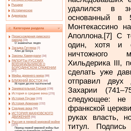
Рыцари
удалился в зн
Историческое
основанный в 
Адмиралы
Монтекассино н
Категории раздела
Аполлона.[7] С 
Происхождения римского
народа
[33]
один, хотя и 
О знаменитых людях
Загадка Гитлера
[7]
ничтожного м
Ален де Бенуа
Законы Хаммурапи
[34]
Хильдерика III, 
РАПОРТЫ РУССКИХ
ВОЕНАЧАЛЬНИКОВ О
БОРОДИНСКОМ СРАЖЕНИИ
сделать уже дав
[27]
Мифы древнего мира
[99]
отправил двух
БЛИЖНИЙ ВОСТОК
[64]
История десяти тысячелетий
Захарии (741–
Занимательная Греция
[156]
История в средние века
[270]
следующее: не
История Грузии
[103]
История Армении
[152]
франкской церкви,
Средние века
[50]
ИСТОРИЯ МАХНОВСКОГО
руках власть, н
ДВИЖЕНИЯ
[55]
Россия в первой мировой войне
титул. Подпись
[157]
Период первой мировой войны был
одним из важнейших рубежей