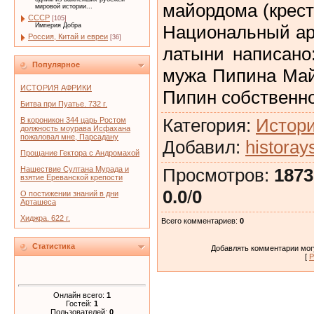
майордома (крест)
мировой истории...
СССР
[105]
Национальный арх
Империя Добра
Россия, Китай и евреи
[36]
латыни написано
Популярное
мужа Пипина Май
ИСТОРИЯ АФРИКИ
Пипин собственно
Битва при Пуатье. 732 г.
Категория
:
Истори
В короникон 344 царь Ростом
должность моурава Исфахана
пожаловал мне, Парсадану
Добавил
:
historay
Прощание Гектора с Андромахой
Просмотров
:
1873
Нашествие Султана Мурада и
взятие Ереванской крепости
0.0
/
0
О постижении знаний в дни
Арташеса
Хиджра. 622 г.
Всего комментариев
:
0
Статистика
Добавлять комментарии могу
[
Р
Онлайн всего:
1
Гостей:
1
Пользователей:
0