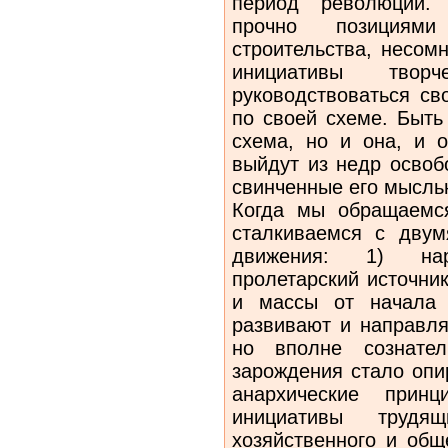
период революции. 
прочно позициям
строительства, несом
иници­ативы тво
руководствоваться св
по своей схеме. Быть 
схема, но и она, и о
выйдут из недр освоб
свинченные его мыс­ль
Когда мы обращаемс
сталкиваемся с двум
движения: 1) нар
пролетарский источник
и массы от начала 
развивают и направля
но вполне сознате
зарождения стало опи
анархические прин
инициативы труд
хозяйственного и общ