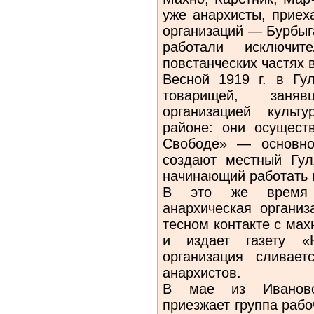
уже анархисты, приех
организаций — Бурбыг
работали исключ
повстанческих частях в
Весной 1919 г. в Гу
товарищей, заня
организацией культу
районе: они осущест
Свободе» — основно
создают мес­тный Гул
начинающий работать в
В это же время 
анархическая орга­ни
тесном контакте с мах
и издает газету «
организация сливае
анархистов.
В мае из Иваново-
приезжает группа рабо