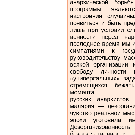
анархической борьб
програм­мы являют
настроения случайн
появиться и быть пре
лишь при условии сла
венности перед на
последнее время мы и
симпатиями к госу
руководительству мас
всякой организации
сво­боду личности
«универсальных» зад
стремящихся бежат
момента.
русских анархистов
малярия — дезоргани
чувство реальной мыс
эпохи уготовила им
Дезорганизованн
безответственно­ст