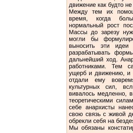
движение как будто не 
Между тем их помощ
время, когда бол
нормальный рост пос
Массы до зарезу нуж
могли бы формулиро
выносить эти идеи 
разрабатывать формы
дальнейший ход. Анар
работниками. Тем с
ущерб и движе­нию, и
отдали ему воврем
культурных сил, вс
вивалось медленно, в
теоретически­ми сила
себе анархисты нане
свою связь с живой д
обрекли себя на безде
Мы обязаны констатир