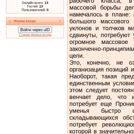
рабочего класса, 
Онлайн всего:
13
массовой борьбы дел
Гостей:
13
Пользователей:
0
намечалось в плане:
большого массового 
Форма входа
уклонов и толчков ма
Войти через uID
сдвинуты, потребуют 
Старая форма входа
огромное массовое 
законченно-принци­пи
цели.
Это, конечно, не оз
организация позиций и
Наоборот, такая пред
единственным услови
этом следует постоян
венчает дело, что 
потребует еще Прони
уменья быстро о
складывающихся обс
потребует революцио
которой в значи­тельн