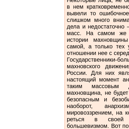
в нем кратковременно
вывели то ошибочное
слишком много внима
дела и недостаточно 
масс. На самом же 
истории махнов­щин
самой, а только тех 
отношении нее с серед
Государственники-бол
махновского движен
России. Для них явл
настоящий момент ан
таким массовым 
махновщи­на, не буде
безопасным и безоб
наоборот, анархи
мировоззрением, на к
реться в своей 
большевизмом. Вот по