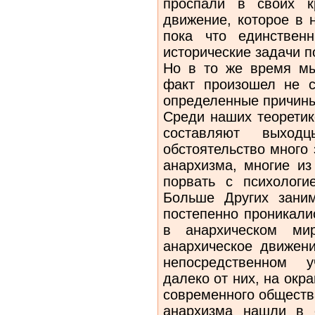
проспали в своих к
движение, которое в 
пока что единствен
исторические задачи п
Но в то же время мы
факт про­изошел не 
определенные причины
Среди наших теоретик
составля­ют выход
обстоятельство много
анархизма, многие из
порвать с психологи
Больше Других заним
постепенно проникали
в анархическом ми
анархическое движени
не­посредственном 
далеко от них, на ок­р
современного обществ
анархизма нашли в с