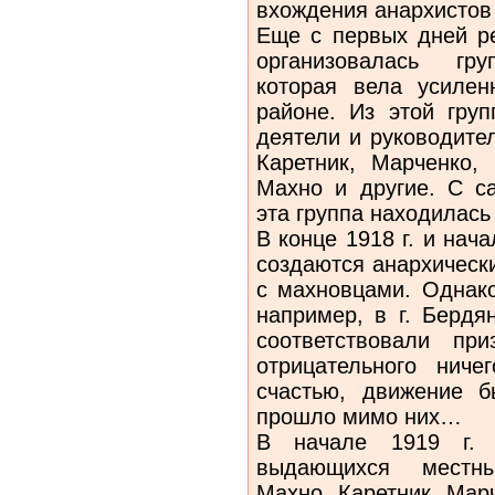
вхождения анар­хистов
Еще с первых дней ре
организо­валась гру
которая вела усиле
районе. Из этой гр
деятели и руководите
Каретник, Марченко,
Махно и другие. С с
эта группа находилась
В конце 1918 г. и нач
созда­ются анархическ
с махновцами. Однако
например, в г. Бердя
соответствовали пр
отрицательного нич
счастью, движение б
прошло мимо них…
В начале 1919 г. 
выдающихся ме­стны
Махно, Каретник, Марч