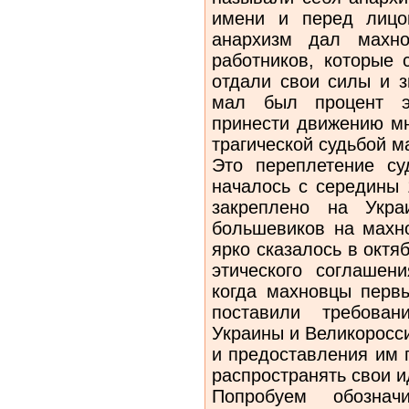
имени и перед лицо
анархизм дал махно
работников, которые 
отдали свои силы и з
мал был процент эт
принести движению мн
трагической судьбой 
Это переплетение с
началось с середины 
закреплено на Укра
большевиков на махно
ярко сказалось в октяб
этического соглашен
когда махновцы перв
поставили требова
Украины и Великоросси
и предоставления им 
рас­пространять свои 
Попробуем обозначи