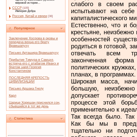
слабого в своем рас
мировой истории...
СССР
[105]
испы­тывают на себе
Империя Добра
Россия, Китай и евреи
капиталистического ми
[36]
Естественно, что и б
Популярное
крестьяне, неизбежно 
особенностей существ
Заключение Хосрова в оковы и
передача венца его брату
родиться в готовой, з
Врамшапуху
отвечать всем тр
Письмо Арташира Врамшапуху
законченная форм
Прибытие Тимура в Самцхе,
встреча его с атабагом Иванэ и
политических кружках,
братом царя Георгия
Константином
планах, в программах.
ПОСЛЕДНЯЯ КРЕПОСТЬ
Широкая масса, начи
ЦИВИЛИЗАЦИИ
большую, не­избежн
Письмо Аршака Гнелу
допускает противор
Карл
процессе этой борь
Царице Хорешан приснился сон,
сбывшийся в тот же день
применительно к идеал
Так всегда было. Так
Статистика
Как бы мы в предв
тщательно ни подгот