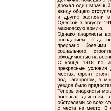
доехал один Мрачный,
ввиду общего отступл
и другие застряли 
Одессой в августе 19
махновскую армию.
Однако анархисты в
опозданием, когда н
прервано боевыми 
социального строи
обходимостью на воен
С конца 1918 по и
прекрасные ус­ловия
местах: фронт стоял 
под Таганрогом, а мн
уездов было предоста
Теперь анархисты мог
военных действий, 
обстрелами со всех с
с места на место. В