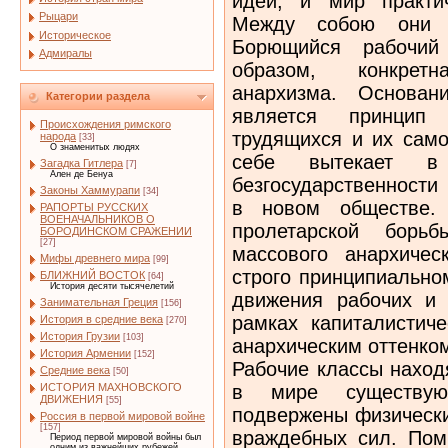
идеи, и мир практич
Рыцари
Между собою они н
Историческое
Борющийся рабочий 
Адмиралы
образом, конкретн
анархизма. Основан
Категории раздела
является принцип 
Происхождения римского
трудящихся и их сам
народа
[33]
О знаменитых людях
себе вытекает в
Загадка Гитлера
[7]
Ален де Бенуа
безгосударственности
Законы Хаммурапи
[34]
в новом обществе.
РАПОРТЫ РУССКИХ
ВОЕНАЧАЛЬНИКОВ О
пролетарской бор
БОРОДИНСКОМ СРАЖЕНИИ
[27]
массового анархичес
Мифы древнего мира
[99]
строго принципиально
БЛИЖНИЙ ВОСТОК
[64]
История десяти тысячелетий
движения рабочих и
Занимательная Греция
[156]
рамках капиталистич
История в средние века
[270]
История Грузии
[103]
анархическим оттенком
История Армении
[152]
Рабочие классы наход
Средние века
[50]
в мире существую
ИСТОРИЯ МАХНОВСКОГО
ДВИЖЕНИЯ
[55]
подвержены физически
Россия в первой мировой войне
[157]
враждебных сил. Пом
Период первой мировой войны был
одним из важнейших рубежей