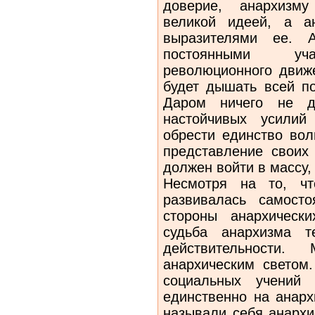
доверие, анархизму
великой идеей, а а
выразителями ее. А
постоянными уча
революционного движе
будет дышать всей по
Даром ничего не да
настойчивых усилий
обрести единство вол
представление своих 
должен войти в массу, 
Несмотря на то, чт
развивалась са­мост
стороны анархически
судьба анархизма т
действительности.
анархическим светом.
социальных учений 
единственно на анарх
называли себя анархи