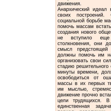
движения.
Анархический идеал 
своих по­строений.
социальной борьбе ма
помочь массам встать
создания нового обще
не вступило еще
столкновения, они д
смысл предстоящей 
должны помочь им на
органи­зовать свои с
стадию решительного 
минуты времени, дол
освободиться от ош
массы в их первых тв
им мыслью, стремяс
движение прочно вста
цели трудящихся. В
единственная зада