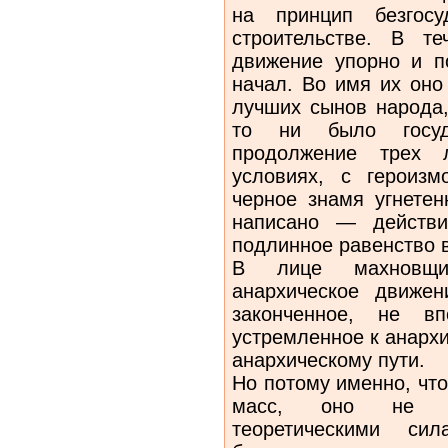
на принцип безгосу
строительстве. В те
движение упорно и п
начал. Во имя их оно
лучших сынов народа,
то ни было госу
продолжение трех 
условиях, с героизм
черное знамя угнетен
написано — действи
подлинное равен­ство 
В лице махновщ
анархическое движе
законченное, не вп
устремленное к анарх
анар­хическому пути.
Но потому именно, чт
масс, оно не ра
теоретическими си