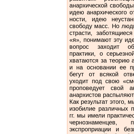
анархической свободы
идею анархического о
ности, идею неуста
свободу масс. Но люд
страсти, заботящиеся
«я», понимают эту иде
вопрос заходит об
практики, о серьезно
хватаются за теорию 
и на основании ее пр
бегут от всякой отв
уходит под свою «смо
проповедует свой а
анархистов рас­пыляют
Как результат этого, 
изо­билие различных 
гг. мы имели практич
чернознаменцев, п
экспроприации и бе