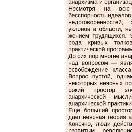
анархизма и организац
Несмотря на всю 
бесспорность идеалов
недоговоренностей,
уклонов в области, н
жением трудящихся. Э
рода кривых толков
практической програм
До сих пор многие ан
над воп­росом — явл
освобождение класса
Вопрос пустой, одна
некоторых неясных по
рокий простор зл
анархической мыс
анархической практики
Еще больший просто
дает неяс­ная теория 
Конечно, люди дей­ст
развитым революци