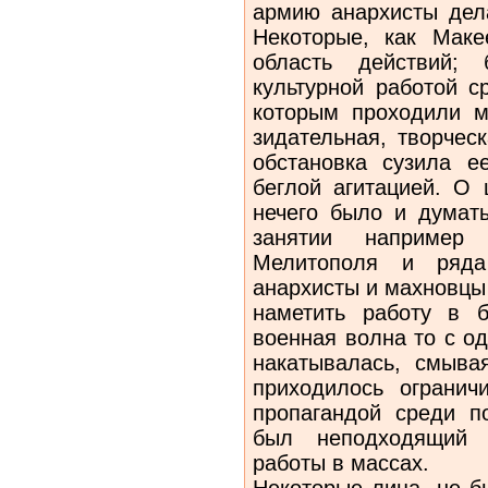
армию анархисты дела
Некоторые, как Мак
область действий; 
культурной работой с
которым проходили м
зидательная, творчес
обстановка су­зила е
беглой агитацией. О 
нечего было и думать
занятии например А
Мелито­поля и ряда
анархисты и махновцы
наметить работу в 
военная волна то с од
накатывалась, смыва
приходилось огранич
пропагандой среди по
был неподходящий д
работы в массах.
Некоторые лица, не 