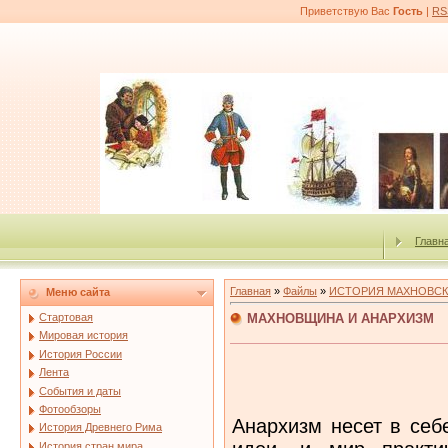
Приветствую Вас
Гость
|
RS
Главн
Главная
»
Файлы
»
ИСТОРИЯ МАХНОВСК
Меню сайта
МАХНОВЩИНА И АНАРХИЗМ
Стартовая
Мировая история
История России
Лента
События и даты
Фотообзоры
Анархизм несет в се
История Древнего Рима
История стран мира