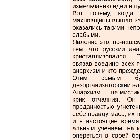
измельчанию идеи и пу
Вот почему, когда
махновщины вы­шло из
оказались такими неп
слабыми.
Явление это, по-наше
тем, что русский ан
кристаллизовался. 
связав воедино всех т
анархизм и кто прежде
Этим самым буд
дезорганизаторский эл
Анархизм — не мистика
крик отчаяния. Он
преданностью угнетен
себе правду масс, их 
и в настоящее время
альным учением, на к
опереться в своей бо