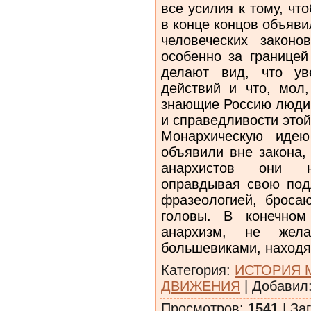
все усилия к тому, чт
в конце концов объяв
человеческих закон
особенно за границей
делают вид, что ув
действий и что, мол
знающие Россию люди 
и справедливости это
Монархическую идею
объявили вне закона,
анархистов они 
оправдывая свою подл
фразеологией, броса
головы. В конечно
анархизм, не жела
большевиками, находя
Категория
:
ИСТОРИЯ 
ДВИЖЕНИЯ
|
Добавил
Просмотров
:
1541
|
Заг