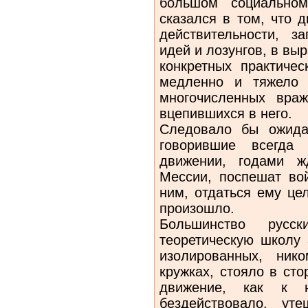
большом социальном
сказался в том, что 
действитель­ности, 
идей и лозунгов, в вы
конкретных практиче
медленно и тяжело 
многочисленных вра
вцепившихся в него.
Следовало бы ожидат
говорившие всегда
движении, годами ж
Мессии, поспешат вой
ним, отдаться ему це
произошло.
Большинство русск
теоретическую школу 
изолированных, ни
кружках, стояло в сто
движение, как к н
бездействовало, ут