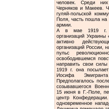
человек. Среди них
Черняков и Макеев. Ч
гуляй-польской комму
Поля, часть пошла на 
армии.
А в мае 1919 г. К
организаций Ук­раины
активно действую
организаций России, н
пульс революцион
освободившемся повс
направить свои силы
1919 г. она посылает
Иосифа Эмигрант
Предполагалось после
созывавшегося Военн
15 июня в Г.-Поле, п
центр Конфедерации
одновременное напад
Деникина помешало эт