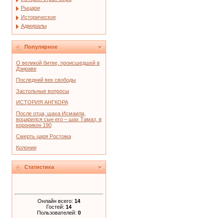
Рыцари
Историческое
Адмиралы
Популярное
О великой битве, происшедшей в
Дзираве
Последний век свободы
Застольные вопросы
ИСТОРИЯ АНГКОРА
После отца, шаха Исмаила,
воцарился сын его – шах Тамаз, в
короникон 190
Смерть царя Ростома
Колонии
Статистика
Онлайн всего:
14
Гостей:
14
Пользователей:
0