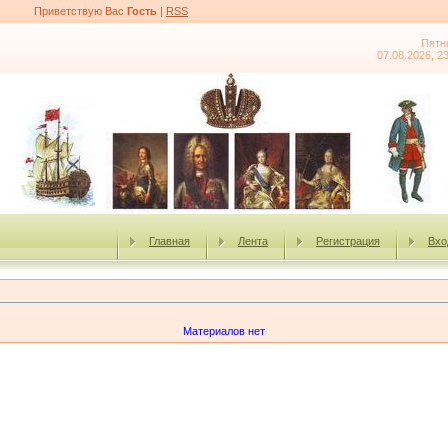
Приветствую Вас
Гость
|
RSS
Пятн
07.08.2026, 2
Главная
Лента
Регистрация
Вхо
Материалов нет