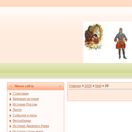
Главная
»
2026
»
Май
»
23
Меню сайта
Стартовая
Мировая история
История России
Лента
События и даты
Фотообзоры
История Древнего Рима
История стран мира