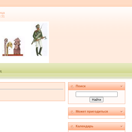
ица
3:31
д
Поиск
Может пригодиться
Календарь