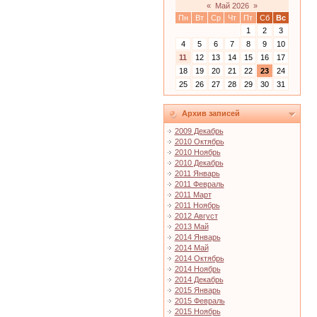
«
Май 2026
»
Пн
Вт
Ср
Чт
Пт
Сб
Вс
1
2
3
4
5
6
7
8
9
10
11
12
13
14
15
16
17
18
19
20
21
22
23
24
25
26
27
28
29
30
31
Архив записей
2009 Декабрь
2010 Октябрь
2010 Ноябрь
2010 Декабрь
2011 Январь
2011 Февраль
2011 Март
2011 Ноябрь
2012 Август
2013 Май
2014 Январь
2014 Май
2014 Октябрь
2014 Ноябрь
2014 Декабрь
2015 Январь
2015 Февраль
2015 Ноябрь