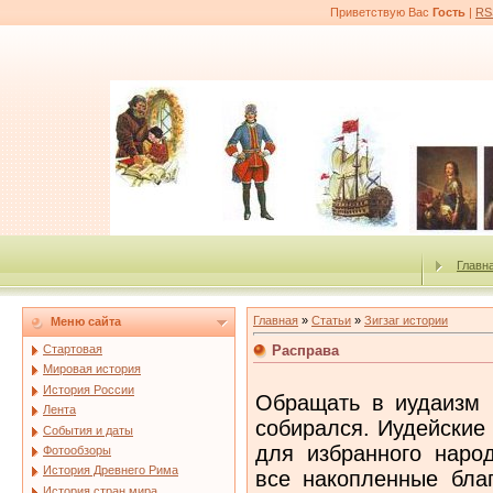
Приветствую Вас
Гость
|
RS
Главн
Главная
»
Статьи
»
Зигзаг истории
Меню сайта
Расправа
Стартовая
Мировая история
История России
Обращать в иудаизм 
Лента
собирался. Иудейские
События и даты
для избранного народ
Фотообзоры
История Древнего Рима
все накопленные бла
История стран мира