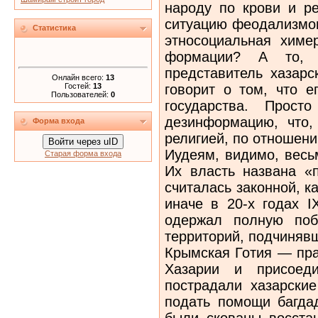
народу по крови и р
ситуацию феодализмом
Статистика
этносоциальная химе
формации? А то, 
представитель хазарс
Онлайн всего:
13
Гостей:
13
говорит о том, что е
Пользователей:
0
государства. Прост
дезинформацию, что,
Форма входа
религией, по отношени
Войти через uID
Иудеям, видимо, весь
Старая форма входа
Их власть названа «п
считалась законной, к
иначе в 20-х годах I
одержал полную поб
территорий, подчиняв
Крымская Готия — пра
Хазарии и присоеди
пострадали хазарски
подать помощи багдад
были скованы восстан