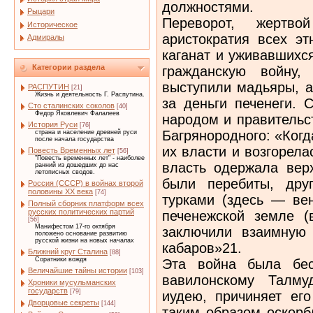
должностями.
Рыцари
Переворот, жертво
Историческое
аристократия всех эт
Адмиралы
каганат и уживавшихс
Категории раздела
гражданскую войну,
выступили мадьяры, а
РАСПУТИН
[21]
Жизнь и деятельность Г. Распутина.
за деньги печенеги. 
Сто сталинских соколов
[40]
Федор Яковлевич Фалалеев
народом и правительс
История Руси
[76]
Багрянородного: «Когд
страна и население древней руси
после начала государства
их власти и возгорел
Повесть Временных лет
[56]
"Повесть временных лет" - наиболее
власть одержала верх
ранний из дошедших до нас
летописных сводов.
были перебиты, дру
Россия (СССР) в войнах второй
половины XX века
[74]
турками (здесь — вен
Полный сборник платформ всех
русских политических партий
печенежской земле (
[56]
Манифестом 17-го октября
заключили взаимную
положено основание развитию
русской жизни на новых началах
кабаров»21.
Ближний круг Сталина
[88]
Соратники вождя
Эта война была бес
Величайшие тайны истории
[103]
вавилонскому Талму
Хроники мусульманских
государств
[79]
иудею, причиняет ег
Дворцовые секреты
[144]
таким образом оскорб