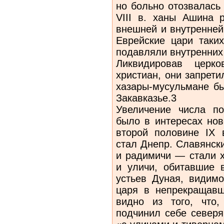
но больно отозвалась 
VIII в. ханы Ашина р
внешней и внутренней
Еврейские цари таки
подавляли внутренних 
Ликвидировав церко
христиан, они запрети
хазары-мусульмане б
Закавказье.3
Увеличение числа по
было в интересах нов
второй половине IX 
стал Днепр. Славянск
и радимичи — стали х
и уличи, обитавшие 
устьев Дуная, видимо
царя в непрекращавш
видно из того, что
подчинил себе северя