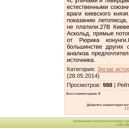
«с уличами и тиверцам
естественными союзни
враги киевского княз
показанию летописца,
не платили.27В Киеве
Аскольд, прямые пото
от Рюрика конунги
большинстве других с
анализа предпочтител
источника.
Категория
:
Зигзаг исто
(28.05.2014)
Просмотров
:
988
|
Рей
Всего комментариев
:
0
Добавлять комментарии могу
[
Р
Копирование материала возможно пр
Сайт уп