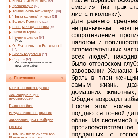
Война в Средние века
[52]
смерти» (из трактат
Хронография
[50]
Тайная жизнь Александра I
[89]
листа и колонки).
“Пятая колонна” Гитлера
[34]
Для раннего среднев
Великие Россияне
[103]
непривычным новше
Победы и беды России
[39]
Зигзаг истории
[34]
сопротивление проти
Немного фактов
[64]
налогом и повинностя
Русь
От Екатерины I до Екатерины II
вспомогательных част
[75]
Гибель Карфагена
[47]
всех людей, находив
Спартак
[93]
было отголоском глуб
О самом крупном в истории
восстании рабов.
завоевании Ханаана 
брать в плен женщин
Популярное
самым жизнь. Даж
Кони становятся крупнее
домашних животных,
Александр в Индии
Обадия возродил забы
грузоперевозки
После этой войны, 
Главное войско
поддаются точной дат
Неудавшиеся предприятия
облик. Из системной 
Завоевания. Дом Омейядов
противоестественно
Еретики
подданных с госпо
О том, как после смерти Ара
Шамирам строит город