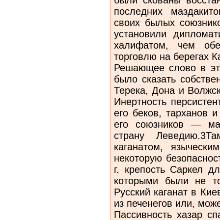
последних маздакито
своих былых союзнико
установили дипломат
халифатом, чем обе
торговлю на берегах К
Решающее слово в эт
было сказать собстве
Терека, Дона и Волжс
Инертность персистен
его беков, тарханов 
его союзников — ма
страну Леведию.3Т
каганатом, язычески
некоторую безопаснос
г. крепость Саркел д
которыми были не т
Русский каганат в Кие
из печенегов или, може
Пассивность хазар сп