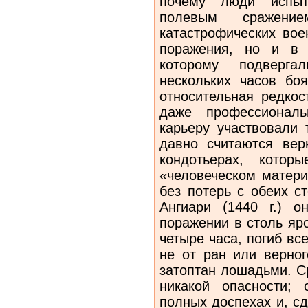
почему люди испы
полевым сражен
катастрофических вое
поражения, но и в 
которому подверг
нескольких часов боя
относительная редкос
даже профессионал
карьеру участвовали 
давно считаются ве
кондотьерах, котор
«человеческом матери
без потерь с обеих с
Ангиари (1440 г.) 
поражении в столь яр
четыре часа, погиб вс
не от ран или верног
затоптан лошадьми. С
никакой опасности;
полных доспехах и, с