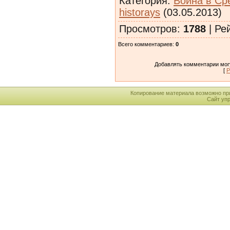
Категория
:
Война в Ср
historays
(03.05.2013)
Просмотров
:
1788
|
Ре
Всего комментариев
:
0
Добавлять комментарии могу
[
Р
Копирование материала возможно пр
Сайт уп