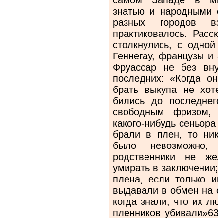
знатью и народными 
разных городов 
практиковалось. Расс
столкнулись, с одной
Геннегау, французы и 
Фруассар не без вну
последних: «Когда он
брать выкупа не хот
бились до последнег
свободным фризом, 
какого-нибудь сеньора
брали в плен, то ник
было невозможно,
родственники не же
умирать в заключении
плена, если только и
выдавали в обмен на с
когда знали, что их л
пленников убивали»63