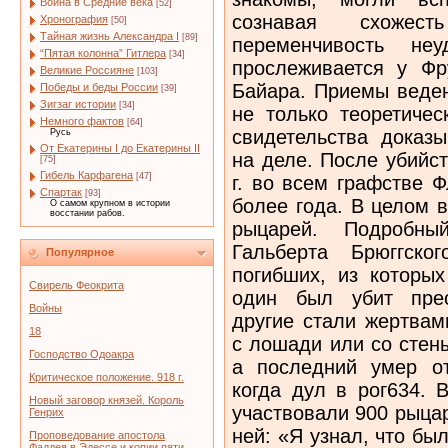
Война в Средние века
[52]
сознавая схожес
Хронография
[50]
Тайная жизнь Александра I
[89]
переменчивость не
“Пятая колонна” Гитлера
[34]
прослеживается у Фр
Великие Россияне
[103]
Байара. Приемы веден
Победы и беды России
[39]
Зигзаг истории
[34]
не только теоретичес
Немного фактов
[64]
свидетельства доказы
Русь
От Екатерины I до Екатерины II
на деле. После убийс
[75]
Гибель Карфагена
[47]
г. во всем графстве 
Спартак
[93]
более года. В целом 
О самом крупном в истории
восстании рабов.
рыцарей. Подробны
Гальберта Брюггско
Популярное
погибших, из которых
Свирель Феокрита
один был убит прес
Войны
другие стали жертвам
18
с лошади или со стены
Господство Одоакра
а последний умер о
Критическое положение. 918 г.
когда дул в рог634. 
Новый заговор князей. Король
участвовали 900 рыца
Генрих
ней: «Я узнал, что бы
Проповедование апостола
Фаддея в Эдессе и копии пяти