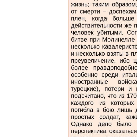
жизнь; таким образо
от смерти – доспехам
плен, когда больше
действительности же п
человек убитыми. Со
битве при Молинелле (
несколько кавалерист
и несколько взяты в п
преувеличение, ибо 
более правдоподобн
особенно среди итал
иностранные войска
турецкие), потери и
подсчитано, что из 17
каждого из которых
погибла в бою лишь 
простых солдат, ка
Однако дело было н
перспектива оказатьс