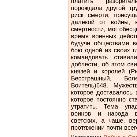
платить разорите
порождала другой тр
риск смерти, присущ
далекой от войны, 
смертности, мог обесц
время военных дейст
будучи обществами в
бою одной из своих г
командовать ставил
доблести, об этом св
князей и королей (Р
Бесстрашный, Бо
Воитель)648. Мужест
которое доставалось 
которое постоянно ст
утратить. Тема упа
воинов и народа вс
светских, а чаше, ве
протяжении почти всег