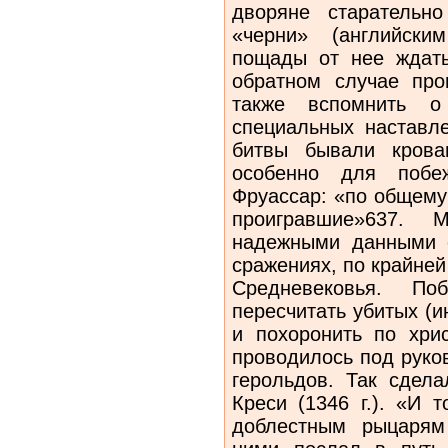
дворяне старательн
«черни» (английски
пощады от нее ждать
обратном случае про
также вспомнить 
специальных наставле
битвы бывали крова
особенно для побеж
Фруассар: «по общему
проигравшие»637. 
надежными данными 
сражениях, по крайней
Средневековья. По
пересчитать убитых (и
и похоронить по хри
проводилось под руко
герольдов. Так сдела
Креси (1346 г.). «И 
доблестным рыцарям