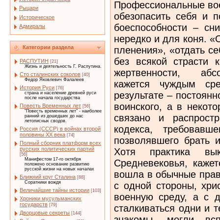
Профессиональные во
Рыцари
обезопасить себя и п
Историческое
боеспособности – сни
Адмиралы
нередко и для коня. «
Категории раздела
пленения», «отдать се
без всякой страсти 
РАСПУТИН
[21]
Жизнь и деятельность Г. Распутина.
жертвенности, абс
Сто сталинских соколов
[40]
Федор Яковлевич Фалалеев
кажется чуждым сре
История Руси
[76]
результате – постоян
страна и население древней руси
после начала государства
воинского, а в некот
Повесть Временных лет
[56]
"Повесть временных лет" - наиболее
связано и распростр
ранний из дошедших до нас
летописных сводов.
кодекса, требовавш
Россия (СССР) в войнах второй
половины XX века
[74]
позволявшего брать и
Полный сборник платформ всех
русских политических партий
Хотя практика вы
[56]
Манифестом 17-го октября
Средневековья, кажет
положено основание развитию
русской жизни на новых началах
вошла в обычные прав
Ближний круг Сталина
[88]
Соратники вождя
с одной стороны, хри
Величайшие тайны истории
[103]
военную среду, а с д
Хроники мусульманских
государств
[79]
сталкиваться одни и 
Дворцовые секреты
[144]
знакомы, могли всп