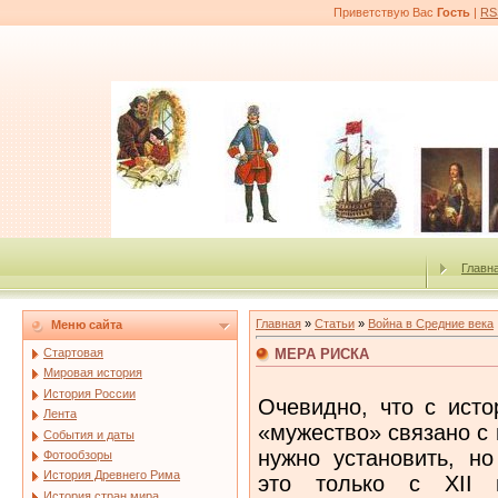
Приветствую Вас
Гость
|
RS
Главн
Главная
»
Статьи
»
Война в Средние века
Меню сайта
МЕРА РИСКА
Стартовая
Мировая история
История России
Очевидно, что с исто
Лента
«мужество» связано с 
События и даты
нужно установить, но
Фотообзоры
История Древнего Рима
это только с XII в
История стран мира