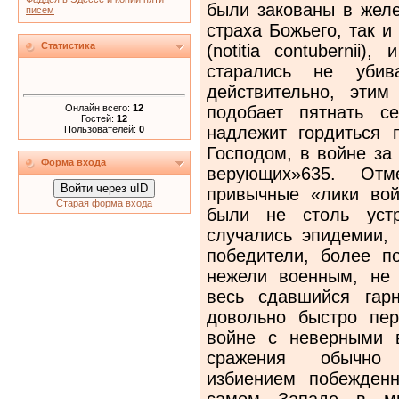
были закованы в желе
писем
страха Божьего, так и
Статистика
(notitia contubernii
старались не уби
действительно, эти
Онлайн всего:
12
подобает пятнать с
Гостей:
12
надлежит гордиться 
Пользователей:
0
Господом, в войне за
Форма входа
верующих»635. Отм
Войти через uID
привычные «лики вой
Старая форма входа
были не столь уст
случались эпидемии, 
победители, более п
нежели военным, не
весь сдавшийся гар
довольно быстро пер
войне с неверными 
сражения обычно 
избиением побежден
самом Западе в мн