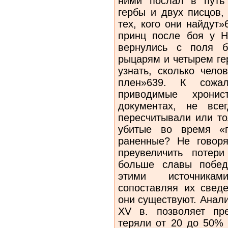
ними послал в путь 
гербы и двух писцов,
тех, кого они найдут
принц после боя у На
вернулись с поля б
рыцарям и четырем ге
узнать, сколько чело
плен»639. К сожал
приводимые хрони
документах, не все
пересчитывали или то
убитые во время «п
раненные? Не говор
преувеличить потер
больше славы побед
этими источникам
сопоставляя их свед
они существуют. Анали
XV в. позволяет пр
теряли от 20 до 50% 