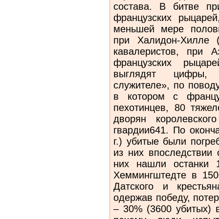
состава. В битве пр
французских рыцарей
меньшей мере полов
при Халидон-Хилле 
кавалеристов, при 
французских рыцаре
выглядят цифры,
служителе», по поводу
в котором с францу
пехотинцев, 80 тяжел
дворян королевског
гвардии641. По оконч
г.) убитые были погр
из них впоследствии 
них нашли останки 
Хеммингштедте в 150
Датского и крестья
одержав победу, потер
– 30% (3600 убитых) 