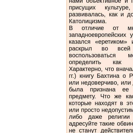
нами объективное и г
присущих культуре
развивалась, как и д
Католицизма.
В отличие от мно
западноевропейских 
казался «еретиком» 
раскрыл во всей
воспользоваться
определить как «к
Характерно, что внача
гг.) книгу Бахтина о
или недоверчиво, или
была признана ее а
предмету. Что же кас
которые находят в эт
или просто недопусти
либо даже религии
адресуйте такие обвин
не станут действител