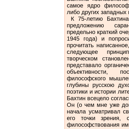
самое ядро философс
либо других западных
К 75-летию Бахтина 
предложению сара
предельно краткий оче
1945 года) и попрос
прочитать написанное
следующее принци
творческом становле
представало органиче
объективности, пос
философского мышле
глубины русскою дух
поэтики и истории лите
Бахтин всецело согла
Он (о чем мне уже до
начала усматривал св
его точки зрения, 
философствования име