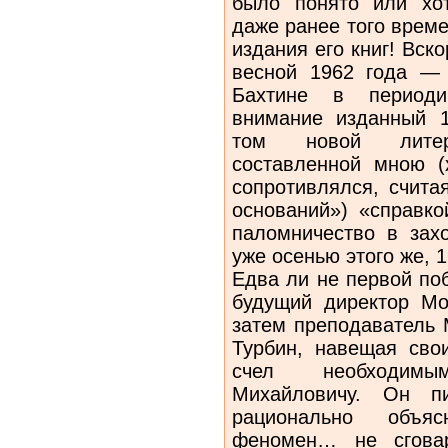
было понято или хо
даже ранее того време
издания его книг! Вск
весной 1962 года —
Бахтине в период
внимание изданный 
том новой литер
составленной мною 
сопротивлялся, счита
оснований») «справко
паломничество в зах
уже осенью этого же, 
Едва ли не первой по
будущий директор Мос
затем преподаватель 
Турбин, навещая сво
счел необходимы
Михайловичу. Он п
рационально объяс
феномен… не сговар