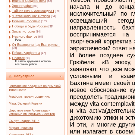
Война в Средние века
[52]
начала и до конца
Хронография
[50]
Тайная жизнь Александра I
[89]
исключительный по г
“Пятая колонна” Гитлера
[34]
освещающий сегод
Великие Россияне
[103]
направленность бах
Победы и беды России
[39]
Зигзаг истории
[34]
воспринимается на 
Немного фактов
[64]
творческий корректив
Русь
От Екатерины I до Екатерины II
эвристический ответ н
[75]
Гибель Карфагена
[47]
И более позднее суж
Спартак
[93]
Грюбеля: «В эпоху,
О самом крупном в истории
восстании рабов.
заявляют, что „все мож
условными и взаим
Популярное
Бахтина имеет своей 
Германские владения на римской
новое обоснование к
территории
преодолеть традицион
Агафокл, тиран-горшечник
между vita contemplavi
Марк Валерий Корвин
и vita activa(деятель
Царствование Артавазда и
изгнание им братьев и сестер
дихотомию этики и эст
Смерть Карла 741 г.
И эти, и многие друг
Мораль ислама
или излагает в своем
Капетинги. 987 г.