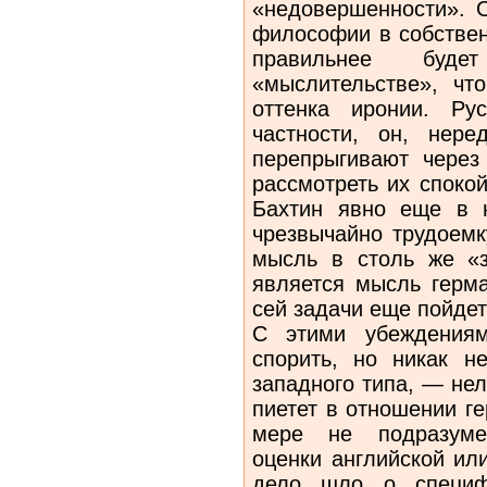
«недовершенности». О
философии в собстве
правильнее буд
«мыслительстве», чт
оттенка иронии. Ру
частности, он, нере
перепрыгивают через
рассмотреть их споко
Бахтин явно еще в 
чрезвычайно трудоемк
мысль в столь же «з
является мысль герма
сей задачи еще пойдет
С этими убеждениям
спорить, но никак н
западного типа, — нел
пиетет в отношении г
мере не подразумев
оценки английской ил
дело шло о специфи