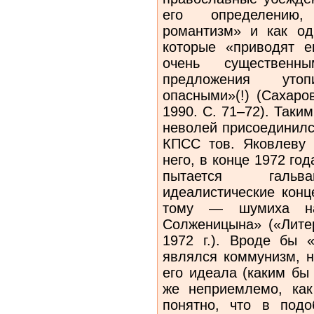
его определению, «
романтизм» и как од
которые «приводят е
очень существен
предложения уто
опасными»(!) (Сахаро
1990. С. 71–72). Таки
неволей присоединилс
КПСС тов. Яковлеву (
него, в конце 1972 го
пытается гальва
идеалистические конц
тому — шумиха на
Солженицына» («Литер
1972 г.). Вроде бы 
являлся коммунизм, н
его идеала (каким бы
же неприемлемо, ка
понятно, что в подо