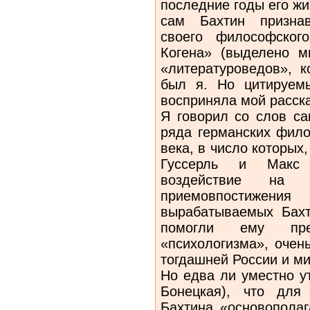
последние годы его жи
сам Бахтин призна
своего философског
Когена» (выделено м
«литературоведов», к
был я. Но цитируем
восприняла мой расск
Я говорил со слов са
ряда германских фил
века, в число которых
Гуссерль и Макс
воздействие на 
приемовпостиже
вырабатываемых Бахт
помогли ему пре
«психологизма», очен
тогдашней России и м
Но едва ли уместно ут
Бонецкая), что для
Бахтина «основопола