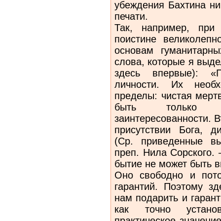
убеждения Бахтина ни
печати.
Так, например, при 
поистине великолепн
основам гуманитарны
слова, которые я выд
здесь впервые): «
личности. Их необх
пределы: чистая мер
быть только пр
заинтересованности. 
присутствии Бога, д
(Ср. приведенные в
преп. Нила Сорского.
бытие не может быть 
Оно свободно и пото
гарантий. Поэтому зд
нам подарить и гаран
как точно устано
практическое значени