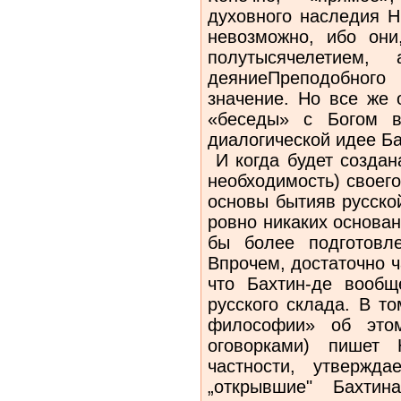
духовного наследия Н
невозможно, ибо они
полутысячелетием,
деяниеПреподобного
значение. Но все же 
«беседы» с Богом в
диалогической идее Ба
И когда будет создан
необходимость) своего
основы бытияв русской
ровно никаких основан
бы более подготовл
Впрочем, достаточно 
что Бахтин-де вообщ
русского склада. В т
философии» об этом
оговорками) пишет 
частности, утвержда
„открывшие" Бахт