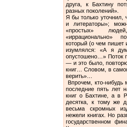
друга, к Бахтину по
разных поколений».
Я бы только уточнил, 
и литераторы»; мож
«простых» людей
«иррационально» по
который (о чем пишет и
изумлялся: «А я дум
опустошено…» Поток п
— и это было, повтор
книг… Словом, в само
верить»…
Впрочем, кто-нибудь м
последние пять лет 
книг о Бахтине, а в 
десятка, к тому же д
весьма скромных из
нежели книгах. Но ра
государственном фин