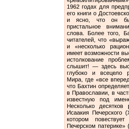
1962 годах для предп
его книги о Достоевск
и ясно, что он бы
пристальное вниман
слова. Более того, Б
читателей, что «выра
и «несколько рацион
имеет возможности вы
истолкование проб
слышит! — здесь выс
глубоко и всецело 
Мира, где «все вперед
что Бахтин определяе
в Православии, в час
известную под имен
Несколько десятков 
Исаакия Печерского (X
котором повествует
Печерском патерике» 