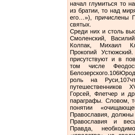
начал глумиться то н
из братии, то над мир
его…»), причислены 
святых.
Среди них и столь вы
Смоленский, Васили
Колпак, Михаил Кл
Прокопий Устюжский.
присутствуют и в по
том числе Феодос
Белозерского.106Юро
роль на Руси,107ч
путешественников X
Горсей, Флетчер и д
параграфы. Словом, т
понятии «очищающе
Православия, должны 
Православия и вес
Правда, необходим