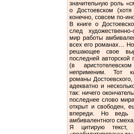
значительную роль «с
о Достоевском (хотя
конечно, совсем по-ино
В книге о Достоевско
след художественно
мир работы амбивале
всех его романах… Но
решающее свое вы
последней авторской 
(в аристотелевско
неприменим. Тот ка
романы Достоевского,
адекватно и нескольк
так: ничего окончател
последнее слово мира
открыт и свободен, е
впереди. Но ведь
амбивалентного смеха
Я цитирую текст,
«реабилитированным»