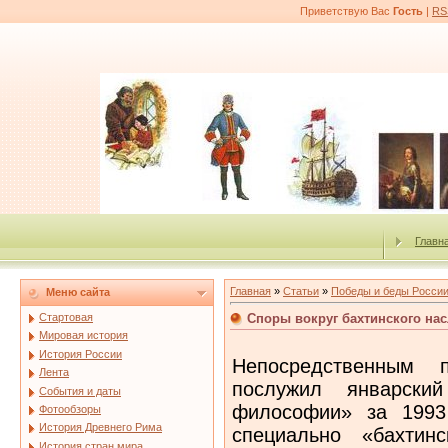
Приветствую Вас
Гость
|
RS
Главн
Главная
»
Статьи
»
Победы и беды Росси
Меню сайта
Споры вокруг бахтинского на
Стартовая
Мировая история
История России
Непосредственным 
Лента
послужил январски
События и даты
философии» за 1993
Фотообзоры
История Древнего Рима
специально «бахтин
История стран мира