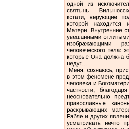
одной из исключител
святынь — Вильнюсско
кстати, верующие по
которой находится 
Матери. Внутренние с
увешанными отлитыми 
изображающими р
человеческого тела: 
которые Она должна б
недуг…
Меня, сознаюсь, прис
в этом феномене пред
человека и Богоматер
частности, благодар
неосновательно пред
православные канон
раскрывающих матери
Рабле и других явлен
усматривать нечто п