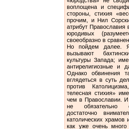
«юродства» не своди
воплощена и специфи
стороны, стихия «ве
прочим, и Нил Сорск
атрибут Православия 
юродивых (разумеет
своеобразно в сравне
Но пойдем далее. Я
вызывают бахтинск
культуры Запада; име
антирелигиозные и д
Однако обвинения т
вглядеться в суть де
против Католицизма
телесная стихия» име
чем в Православии. И
не обязательно ск
достаточно внимате
католических храмов 
как уже очень много