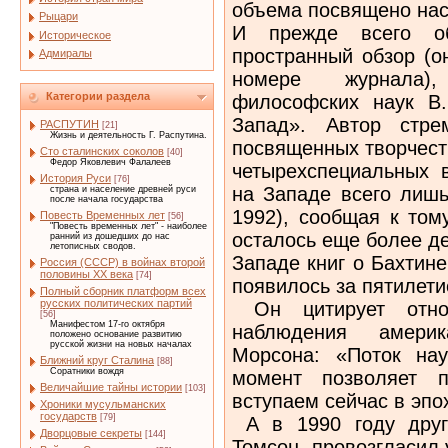
объема посвящено нас
Рыцари
И прежде всего о
Историческое
пространный обзор (
Адмиралы
номере журнала)
Категории раздела
философских наук В
Запад». Автор стре
РАСПУТИН
[21]
Жизнь и деятельность Г. Распутина.
посвященных творчест
Сто сталинских соколов
[40]
Федор Яковлевич Фалалеев
четырехспециальных 
История Руси
[76]
на Западе всего лишь
страна и население древней руси
после начала государства
1992), сообщая к том
Повесть Временных лет
[56]
"Повесть временных лет" - наиболее
осталось еще более де
ранний из дошедших до нас
летописных сводов.
Западе книг о Бахтине
Россия (СССР) в войнах второй
половины XX века
[74]
появилось за пятилетие
Полный сборник платформ всех
русских политических партий
Он цитирует отно
[56]
Манифестом 17-го октября
наблюдения америка
положено основание развитию
русской жизни на новых началах
Морсона: «Поток на
Ближний круг Сталина
[88]
Соратники вождя
момент позволяет 
Величайшие тайны истории
[103]
вступаем сейчас в эпо
Хроники мусульманских
государств
[79]
А в 1990 году друг
Дворцовые секреты
[144]
Томсон, провозгласил 