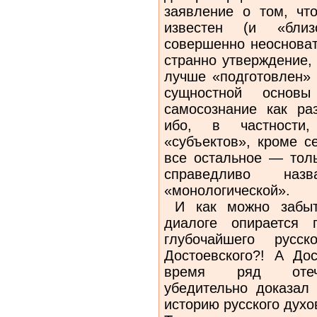
заявление о том, чт
известен (и «близ
совершенно неосноват
странно утверждение,
лучше «подготовлен» 
сущностной основ
самосознание как ра
ибо, в частности,
«субъектов», кроме с
все остальное — толь
справедливо наз
«монологической».
И как можно забыть
диалоге опирается 
глубочайшего русс
Достоевского?! А До
время ряд отече
убедительно доказал
историю русского духо