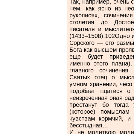
Так, например, очень 
нем, как ясно из не
рукописях, сочинени
столетия до Достое
писателя и мыслител
(1433–1508).102Одно 
Сорского — его размы
Бога как высшем проя
еще будет приведен
именно этого плана).
главного сочинения
Святых отец о мысл
умном хранении, чесо 
подобает тщатися о 
неизреченная оная радо
престанут бо тогда
(которое) помыслам 
чувствам кормчий, и
бесстыдная…
И не молитвою моли