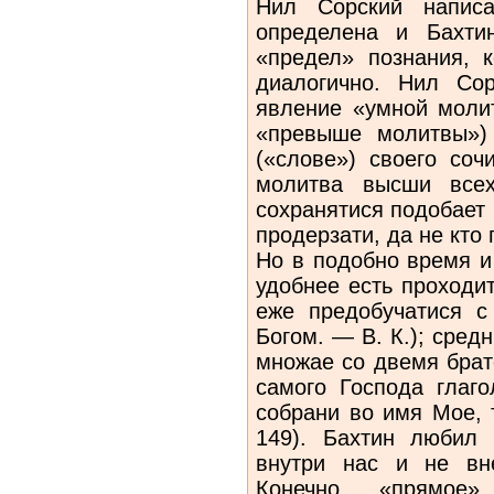
Нил Сорский написа
определена и Бахти
«предел» познания, 
диалогично. Нил Со
явление «умной молит
«превыше молитвы»)
(«слове») своего соч
молитва высши все
сохранятися подобает
продерзати, да не кто
Но в подобно время и
удобнее есть проходи
еже предобучатися с
Богом. — В. К.); сред
множае со двемя брат
самого Господа глаг
собрани во имя Мое, 
149). Бахтин любил 
внутри нас и не в
Конечно, «прямое»,