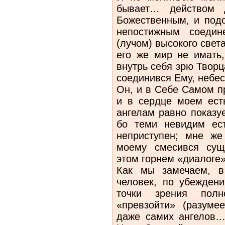
бывает… действом 
Божественным, и подо
непостижным соедин
(лучом) высокого свет
его же мир не имать,
внутрь себя зрю Твор
соединився Ему, небе
Он, и в Себе Самом п
и в сердце моем ест
ангелам равно показу
бо теми невидим ест
неприступен; мне же
моему смесився сущ
этом горнем «диалоге»
Как мы замечаем, в
человек, по убеждени
точки зрения пол
«превзойти» (разуме
даже самих ангелов…