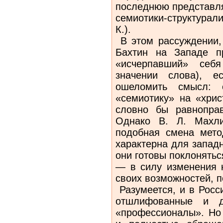
последнюю представля
семиотики-структура
К.).
В этом рассуждении,
Бахтин на Западе п
«исчерпавший» себя
значении слова), е
ошеломить смысл: о
«семиотику» на «хрис
словно бы равнопра
Однако В. Л. Махли
подобная смена мето
характерна для запад
они готовы поклонятьс
— в силу изменения 
своих возможностей, п
Разумеется, и в Росс
отшлифованные и 
«профессионалы». Но 