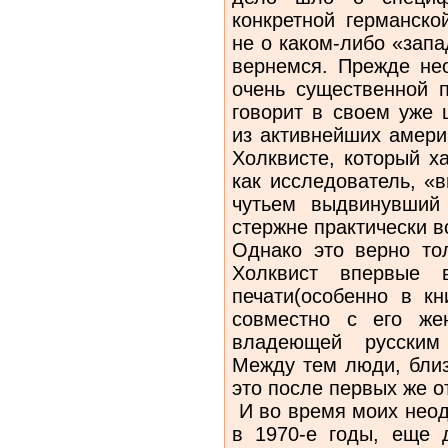
конкретной германско
не о каком-либо «зап
вернемся. Прежде не
очень существенной 
говорит в своем уже 
из активнейших амери
Холквисте, который ха
как исследователь, «
чутьем выдвинувший
стержне практически в
Однако это верно то
Холквист впервые 
печати(особенно в кн
совместно с его же
владеющей русским 
Между тем люди, близ
это после первых же о
И во время моих неод
в 1970-е годы, еще д