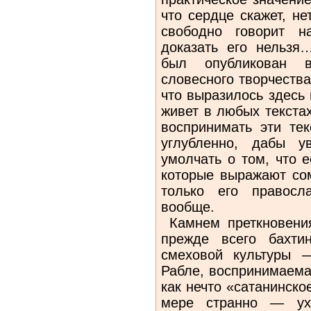
что сердце скажет, н
свободно говорит н
доказать его нельзя
был опубликован в
словесного творчества»
что выразилось здесь 
живет в любых текста
воспринимать эти тек
углубленно, дабы у
умолчать о том, что 
которые выражают со
только его правосл
вообще.
Камнем преткновени
прежде всего бахти
смеховой культуры 
Рабле, воспринимаема
как нечто «сатанинск
мере странно — ухи