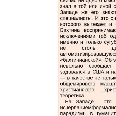
сейчас ни одного мыс
знал в той или иной 
Западе же его знают
специалисты. И это о
которого вытекает и
Бахтина воспринима
исключениями (об о
именно и только сугу
не столь да
автоматизировавшуюс
«бахтинианской». Об э
невольно сообщает
задавался в США и на
— в качестве не толь
общемирового масшт
христианского, „хри
теоретика.
На Западе… это б
исчерпаниемформалист
парадигмы в гуманит