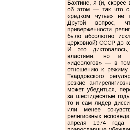
Бахтине, я (и, скорее 
об этом — так что с
«редком чутье» не 
Другой вопрос, 
приверженности рели
было абсолютно искл
церковной) СССР до ко
И это диктовалось
властями, но и п
«идеологов» — в том
отношению к режиму.
Твардовского регуля
резкие антирелигиоз
может убедиться, пер
за шестидесятые годы
то и сам лидер дисси
или менее сочувст
религиозных исповеда
апреля 1974 года 
православные убежден