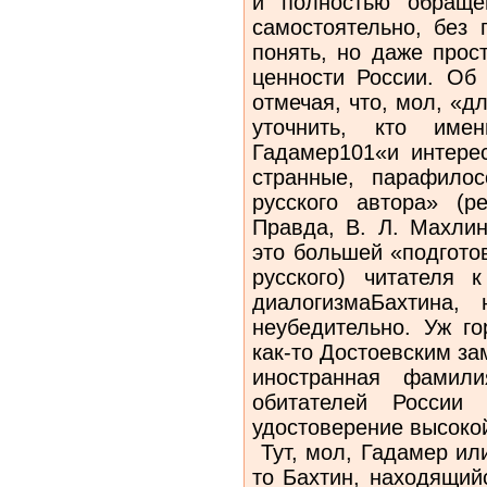
и полностью обраще
самостоятельно, без 
понять, но даже прос
ценности России. Об 
отмечая, что, мол, «д
уточнить, кто им
Гадамер101«и интерес
странные, парафилос
русского автора» (р
Правда, В. Л. Махлин
это большей «подгото
русского) читателя 
диалогизмаБахтина,
неубедительно. Уж г
как-то Достоевским за
иностранная фамили
обитателей России 
удостоверение высокой
Тут, мол, Гадамер или
то Бахтин, находящий