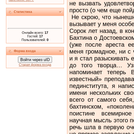
не вызвать удовлетво
просто (о чем еще пойд
Статистика
Не скрою, что нынеш
вызывает у меня особ
Сорок лет назад, в кон
Онлайн всего:
17
Гостей:
17
Бахтина о Достоевско
Пользователей:
0
(уже после ареста ее
меня громадное, ни с
Форма входа
и я стал разыскивать 
Войти через uID
до того творца… Уз
Старая форма входа
напоминает теперь 
известный» преподава
пединститута, я напи
имени нескольких сво
всего от самого себя,
бахтинском, «поколен
поистине всемирное
научная мысль этого п
речь шла в первую оч
но прямое заявление 