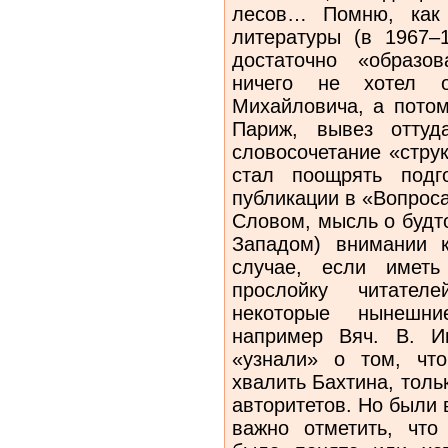
лесов… Помню, как 
литературы (в 1967–1
достаточно «образо
ничего не хотел 
Михайловича, а потом
Париж, вывез оттуд
словосочетание «стру
стал поощрять подг
публикации в «Вопрос
Словом, мысль о будт
Западом) внимании 
случае, если иметь
прослойку читател
некоторые нынешн
например Вяч. В. И
«узнали» о том, чт
хвалить Бахтина, толь
авторитетов. Но были 
важно отметить, что