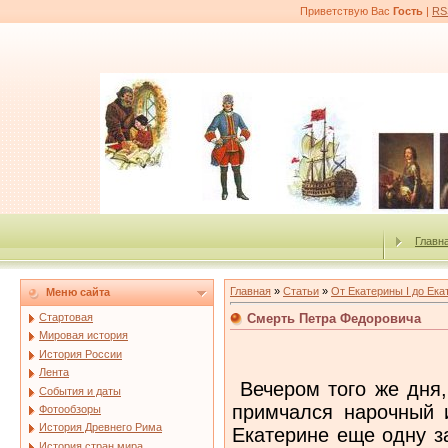
Приветствую Вас
Гость
|
RS
Главн
Главная
»
Статьи
»
От Екатерины I до Ека
Меню сайта
Смерть Петра Федоровича
Стартовая
Мировая история
История России
Лента
Вечером того же дня,
События и даты
примчался нарочный 
Фотообзоры
История Древнего Рима
Екатерине еще одну з
История стран мира