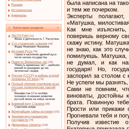
была написана на тако
Рыцари
и тем же почерком.
Историческое
Эксперты полагают,
Адмиралы
«Матушка, милостивая
Категории раздела
Как мне изъяснить,
поверишь верному сво
РАСПУТИН
[21]
Жизнь и деятельность Г. Распутина.
скажу истину. Матушка
Сто сталинских соколов
[40]
Федор Яковлевич Фалалеев
не знаю, как это случ
История Руси
[76]
помилуешь. Матушка, е
страна и население древней руси
после начала государства
не думал, и как на
Повесть Временных лет
[56]
"Повесть временных лет" - наиболее
государя! Но, госу
ранний из дошедших до нас
летописных сводов.
заспорил за столом с
Россия (СССР) в войнах второй
половины XX века
[74]
Не успели мы разнять, 
Полный сборник платформ всех
русских политических партий
Сами не помним, чт
[56]
Манифестом 17-го октября
виноваты, достойны 
положено основание развитию
русской жизни на новых началах
брата. Повинную тебе
Ближний круг Сталина
[88]
Соратники вождя
Прости или прикажи с
Величайшие тайны истории
[103]
Прогневали тебя и по
Хроники мусульманских
государств
[79]
Получив известие о
Дворцовые секреты
[144]
Екатерина приказала п