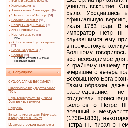
Война в Средние века
[52]
учинить вскрытие. Он
Хронография
[50]
Тайная жизнь Александра I
[89]
было. Убедившись в
“Пятая колонна” Гитлера
[34]
официальную версию,
Великие Россияне
[103]
июля 1762 года. В 
Победы и беды России
[39]
Зигзаг истории
[34]
император Петр III
Немного фактов
[64]
случавшимся ему при
Русь
От Екатерины I до Екатерины II
в прежестокую колику
[75]
Гибель Карфагена
[47]
Больному, говорилось
Спартак
[93]
все необходимое для 
О самом крупном в истории
восстании рабов.
к крайнему нашему п
вчерашнего вечера по
Популярное
Всевышнего Бога скон
СУДЬБА ЗАПАДНЫХ СЛАВЯН
Таким образом, даже
Европейские государства около
расследование, не
750 г.
свидетели происшедше
Царь Теймураз отнял у Заала
Эристави все имения
Болотов о Петре III
Парфенон
военный и мемуарис
Битва на Арагви царя Теймураза
(1738–1833), некотор
и Аликули-хана Шамлу
Петра III, писал о не
Мудрецы отвечают на вопросы