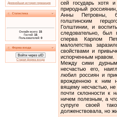
сей государь хотя и
Древнейшая история германцев
природный россиянин
Статистика
Анны Петровны, 
голштинским герц
Голштинии, и воспит
Онлайн всего:
15
следовательно, был
Гостей:
15
сперва Карлом Пет
Пользователей:
0
малолетства зарази
Форма входа
свойствами и привыч
Войти через uID
испорченным нравом.
Старая форма входа
Между сими дурным
несчастью его, наиг
любил россиян и при
врожденною к ним н
вящему несчастью, не
почти склонности к 
ничем полезным, а что
супруге своей та
долженствовала, но жи