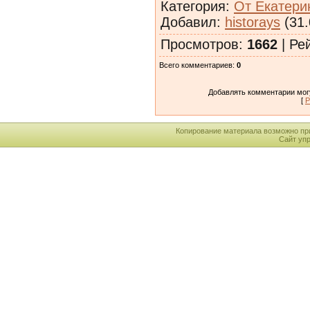
Категория
:
От Екатерин
Добавил
:
historays
(31.
Просмотров
:
1662
|
Ре
Всего комментариев
:
0
Добавлять комментарии могу
[
Р
Копирование материала возможно пр
Сайт уп