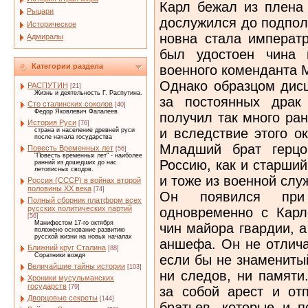
Карл бежал из плена 
Рыцари
дослужился до подпол
Историческое
новна стала императр
Адмиралы
был удостоен чина 
Категории раздела
военного коменданта 
Однако образцом дисц
РАСПУТИН
[21]
Жизнь и деятельность Г. Распутина.
за постоянных драк
Сто сталинских соколов
[40]
Федор Яковлевич Фалалеев
получил так много ран
История Руси
[76]
и вследствие этого о
страна и население древней руси
после начала государства
Младший брат герцо
Повесть Временных лет
[56]
"Повесть временных лет" - наиболее
Россию, как и старший
ранний из дошедших до нас
летописных сводов.
и тоже из военной сл
Россия (СССР) в войнах второй
половины XX века
[74]
Он появился при
Полный сборник платформ всех
русских политических партий
одновременно с Карл
[56]
Манифестом 17-го октября
чин майора гвардии, а
положено основание развитию
русской жизни на новых началах
аншефа. Он не отлича
Ближний круг Сталина
[88]
Соратники вождя
если бы не знаменитый
Величайшие тайны истории
[103]
ни следов, ни памяти
Хроники мусульманских
государств
[79]
за собой арест и от
Дворцовые секреты
[144]
братьев, которые и п