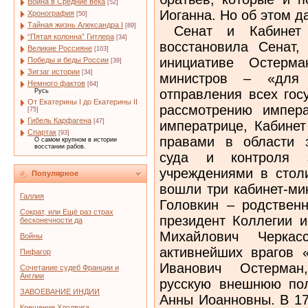
Война в Средние века
[52]
Иоганна. Но об этом 
Хронография
[50]
Тайная жизнь Александра I
[89]
Сенат и Кабинет 
“Пятая колонна” Гитлера
[34]
восстановила Сенат,
Великие Россияне
[103]
инициативе Остерма
Победы и беды России
[39]
Зигзаг истории
[34]
министров – «для 
Немного фактов
[64]
отправления всех гос
Русь
От Екатерины I до Екатерины II
рассмотрению импер
[75]
Гибель Карфагена
[47]
императрице, Кабине
Спартак
[93]
правами в области з
О самом крупном в истории
восстании рабов.
суда и контроля з
учреждениями в столи
Популярное
вошли три кабинет-ми
Галлия
Головкин – родственн
Сократ, или Ещё раз страх
президент Коллегии и
бесконечности да
Михайлович Черка
Войны
активнейших врагов 
Пифагор
Иванович Остерман
Сочетание судеб Франции и
Англии
русскую внешнюю пол
ЗАВОЕВАНИЕ ИНДИИ
Анны Иоанновны. В 17
Крещение Хлодвига