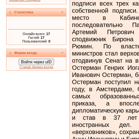
подписи всех трех ка
собственной подписи
Статистика
место в Кабине
последовательно П
Артемий Петрови
Онлайн всего:
17
Гостей:
17
сподвижник Бирона 
Пользователей:
0
Рюмин. По властн
министров стал верхо
Форма входа
отодвинув Сенат на в
Войти через uID
Остерман Генрих Иог
Старая форма входа
Иванович Остерман, б
Остерман поступил н
году, в Амстердаме,
самых образованны
приказа, а впосл
дипломатическую карь
и став в 37 лет в
иностранных дел
«верховников», сохра
Анну Иоанновну и Бир