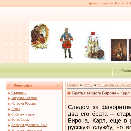
Приветствую Вас
Гость
|
RS
Главн
Главная
»
Статьи
»
От Екатерины I до Ека
Меню сайта
Братья герцога Бирона – Карл 
Стартовая
Мировая история
История России
Следом за фаворитом
Лента
два его брата – ста
События и даты
Бирона, Карл, еще в 
Фотообзоры
История Древнего Рима
русскую службу, но в
История стран мира