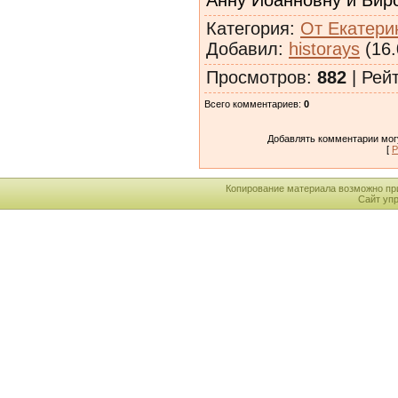
Категория
:
От Екатерин
Добавил
:
historays
(16.
Просмотров
:
882
|
Рей
Всего комментариев
:
0
Добавлять комментарии могу
[
Р
Копирование материала возможно пр
Сайт уп