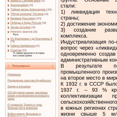
Война в Средние века
[52]
стали:
Хронография
[50]
Тайная жизнь Александра I
[89]
1) ликвидация техни
“Пятая колонна” Гитлера
[34]
страны;
Великие Россияне
[103]
2) достижение экономи
Победы и беды России
[39]
Зигзаг истории
[34]
3) создание разви
Немного фактов
[64]
комплекса.
Русь
От Екатерины I до Екатерины II
Индустриализация по-
[75]
Гибель Карфагена
[47]
вопрос через «ликвид
Спартак
[93]
одновременно создав
О самом крупном в истории
восстании рабов.
административным ко
В результате п
Популярное
промышленного произ
Германцы
на второе место в ми
Разделение царства Иудейского
К 1932 г. в СССР был
Евреи в изгнании
1937 г. – 93 % кре
Об обучении наших западных
коллективизации 
краев и водворении всеобщего
мира
сельскохозяйственного
О подвигах Трдата в годы
в южных регионах стр
безвластия в Армении
жизни свыше 5 мл
Война между Вельфом и