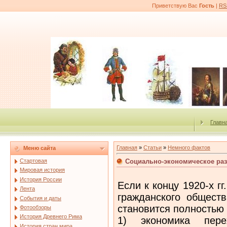
Приветствую Вас
Гость
|
RS
Главн
Главная
»
Статьи
»
Немного фактов
Меню сайта
Социально-экономическое разв
Стартовая
Мировая история
История России
Если к концу 1920-х г
Лента
гражданского обществ
События и даты
становится полностью
Фотообзоры
История Древнего Рима
1) экономика пере
История стран мира