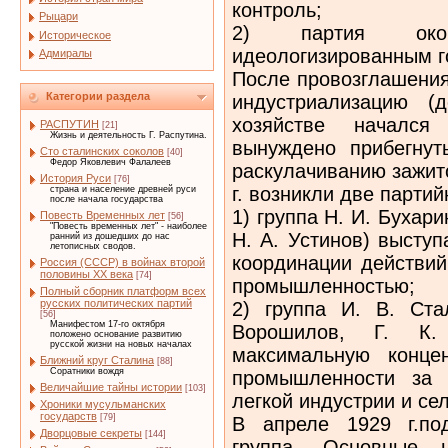
контроль;
Рыцари
2) партия окон
Историческое
идеологизированным г
Адмиралы
После провозглашения
Категории раздела
индустриализацию (
хозяйстве начался
РАСПУТИН
[21]
Жизнь и деятельность Г. Распутина.
вынуждено прибегну
Сто сталинских соколов
[40]
Федор Яковлевич Фалалеев
раскулачиванию зажит
История Руси
[76]
г. возникли две парти
страна и население древней руси
после начала государства
1) группа Н. И. Бухари
Повесть Временных лет
[56]
"Повесть временных лет" - наиболее
Н. А. Устинов) высту
ранний из дошедших до нас
летописных сводов.
координации действий
Россия (СССР) в войнах второй
половины XX века
[74]
промышленностью;
Полный сборник платформ всех
русских политических партий
2) группа И. В. Ста
[56]
Манифестом 17-го октября
Ворошилов, Г. К. 
положено основание развитию
русской жизни на новых началах
максимальную конце
Ближний круг Сталина
[88]
Соратники вождя
промышленности за 
Величайшие тайны истории
[103]
легкой индустрии и сел
Хроники мусульманских
государств
[79]
В апреле 1929 г.по
Дворцовые секреты
[144]
группа. Основные ц