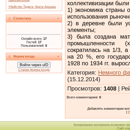
Вайблингеном
коллективизации были 
Убийство Трдата, брата Аршака
1) экономика страны 
использования рыночн
Статистика
2) в деревне были у
элементы;
3) была создана мат
Онлайн всего:
17
промышленности (х
Гостей:
17
Пользователей:
0
сократилась на 1/3, 
на 20 %, его государ
Форма входа
1928 по 1934 гг. вырос
Войти через uID
Старая форма входа
Категория
:
Немного фа
(15.12.2014)
Просмотров
:
1408
|
Ре
Всего комментариев
:
0
Добавлять комментарии могу
[
Р
Копирование материала возможно пр
Сайт уп