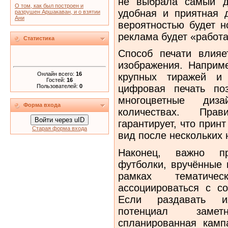
не выбрала самый д
О том, как был построен и
удобная и приятная 
разрушен Аршакаван, и о взятии
Ани
вероятностью будет н
реклама будет «работа
Статистика
Способ печати влияе
изображения. Наприм
Онлайн всего:
16
крупных тиражей и
Гостей:
16
Пользователей:
0
цифровая печать по
многоцветные ди
Форма входа
количествах. Пра
Войти через uID
гарантирует, что прин
Старая форма входа
вид после нескольких 
Наконец, важно пр
футболки, вручённые 
рамках тематичес
ассоциироваться с с
Если раздавать и
потенциал замет
спланированная камп