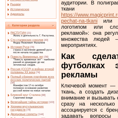
аудитории. В полигра
Рыцари
ткани
Историческое
https://www.magicprint.
Адмиралы
pechat-na-tkani
или д
Категории раздела
логотипом или сло
рекламой»: она регу
РАСПУТИН
[21]
Жизнь и деятельность Г. Распутина.
множества людей 
Сто сталинских соколов
[40]
Федор Яковлевич Фалалеев
мероприятиях.
История Руси
[76]
страна и население древней руси
после начала государства
Как сдел
Повесть Временных лет
[56]
"Повесть временных лет" - наиболее
футболках 
ранний из дошедших до нас
летописных сводов.
Россия (СССР) в войнах второй
рекламы
половины XX века
[74]
Полный сборник платформ всех
русских политических партий
[56]
Ключевой момент — н
Манифестом 17-го октября
положено основание развитию
ткань, а создать диз
русской жизни на новых началах
Ближний круг Сталина
[88]
внимание и вызывать 
Соратники вождя
Величайшие тайны истории
[103]
сразу на несколько 
Хроники мусульманских
ассоциируется с бре
государств
[79]
Дворцовые секреты
[144]
задавать вопросы 