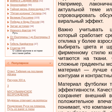
Война в Средние века
[52]
Например, лаконич
Хронография
[50]
актуальной теме ил
Тайная жизнь Александра I
[89]
“Пятая колонна” Гитлера
[34]
спровоцировать обс
Великие Россияне
[103]
виральный эффект.
Победы и беды России
[39]
Зигзаг истории
[34]
Важно учитывать ц
Немного фактов
[64]
Русь
который сработает ср
От Екатерины I до Екатерины II
отклика у более взрос
[75]
Гибель Карфагена
[47]
выбирать цвета и шр
Спартак
[93]
О самом крупном в истории
фирменному стилю к
восстании рабов.
читаются на ткани.
сложные градиенты мо
Популярное
материал — лучше о
Ответ Тиберия на послание
контурам и контрастны
Абгара
Рисунок XIX в.
Материал футболки т
3
эффективности. Качес
МУСУЛЬМАНСКОЕ
сохраняет внешний 
ВОЗРОЖДЕНИЕ
положительное впеча
Мудрецы отвечают на вопросы
понимает, что компани
Разделение Руси на племена.
Путь из варяг в греки