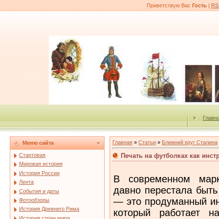
Приветствую Вас
Гость
|
RS
Главн
Главная
»
Статьи
»
Ближний круг Сталина
Меню сайта
Печать на футболках как инс
Стартовая
Мировая история
История России
В современном марк
Лента
давно перестала быть
События и даты
— это продуманный ин
Фотообзоры
История Древнего Рима
который работает н
История стран мира