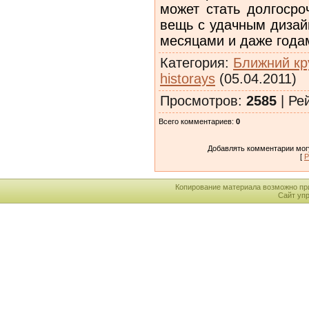
может стать долгосро
вещь с удачным дизай
месяцами и даже года
Категория
:
Ближний кр
historays
(05.04.2011)
Просмотров
:
2585
|
Ре
Всего комментариев
:
0
Добавлять комментарии могу
[
Р
Копирование материала возможно пр
Сайт уп