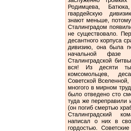
Родимцева, Батюк
гвардейскую дивизи
знают меньше, потому
Сталинградом появили
не существовало. Пе
десантного корпуса с
дивизию, она была п
начальной фазе 
Сталинградской битвы
вся! Из десяти ты
комсомольцев, дес
Советской Вселенной, 
многого в мирном труд
было отведено сто см
туда же переправили 
(он погиб смертью хра
Сталинградский ко
написал о них в св
гордостью. Советски