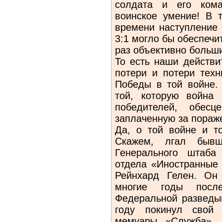
солдата и его кома
воинское умение! В 
времени наступление 
3:1 могло бы обеспечи
раз объективно больши
То есть наши действи
потери и потери тех
Победы в той войне.
той, которую война 
победителей, обесц
заплаченную за пораж
Да, о той войне и т
Скажем, лгал бывш
Генерального штаба
отдела «Иностранные 
Рейнхард Гелен. Он
многие годы посл
Федеральной разведы
году покинул свой 
мемуары «Служба». 