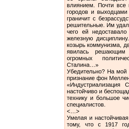
влиянием. Почти все
городов и выходцами 
граничит с безрассуд
решительные. Им удало
чего ей недоставал
железную дисциплин
козырь коммунизма, д
явилась решающим
огромных политич
Сталина…»
Убедительно? На мой 
признание фон Меллен
«Индустриализация С
настойчиво и беспоща
технику и большое ч
специалистов.
<…>
Умелая и настойчивая
тому, что с 1917 г