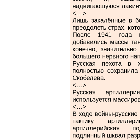
надвигающуюся лавин
<…>
Лишь закалённые в б
преодолеть страх, ко
После 1941 года 
добавились массы тан
конечно, значительно
большего нервного н
Русская пехота в 
полностью сохранила
Скобелева.
<…>
Русская артиллери
используется массиро
<…>
В ходе войны-русские
тактику артилле
артиллерийская п
подлинный шквал разр