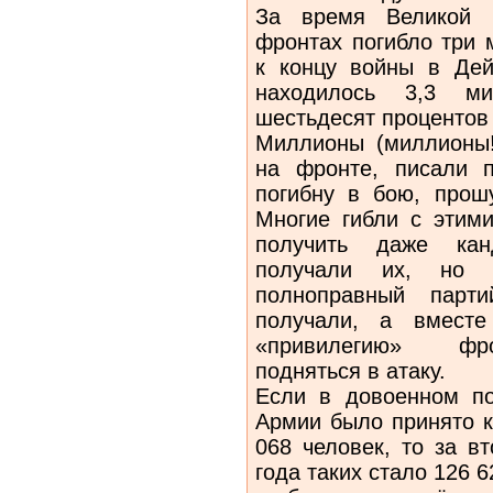
За время Великой 
фронтах погибло три 
к концу войны в Де
находилось 3,3 м
шестьдесят процентов
Миллионы (миллионы!)
на фронте, писали 
погибну в бою, прош
Многие гибли с этими
получить даже канд
получали их, но 
полноправный парт
получали, а вмест
«привилегию» фро
подняться в атаку.
Если в довоенном по
Армии было принято к
068 человек, то за в
года таких стало 126 6