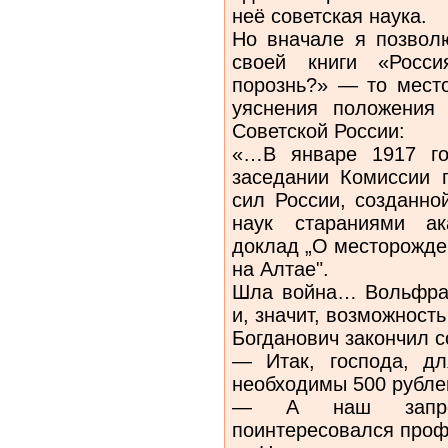
неё советская наука.
Но вначале я позволю
своей книги «Росс
порознь?» — то место
уяснения положения
Советской России:
«…В январе 1917 го
заседании Комиссии 
сил России, созданно
наук стараниями ак
доклад „О месторожде
на Алтае".
Шла война… Вольфра
и, значит, возможност
Богданович закончил 
— Итак, господа, дл
необходимы 500 рубле
— А наш запро
поинтересовался проф