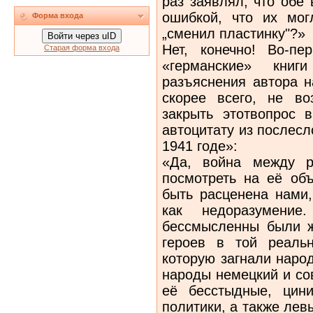
раз заявлял, что обе
ошибкой, что их мо
Форма входа
„сменил пластинку"?»
Войти через uID
Нет, конечно! Во-пе
Старая форма входа
«германские» книг
разъяснения автора н
скорее всего, не во
закрыть этотвопрос в
автоцитату из послесл
1941 годе»:
«Да, война между 
посмотреть на её об
быть расценена нами,
как недоразумени
бессмысленны были ж
героев в той реальн
которую загнали наро
народы немецкий и сов
её бесстыдные, цин
политики, а также лев