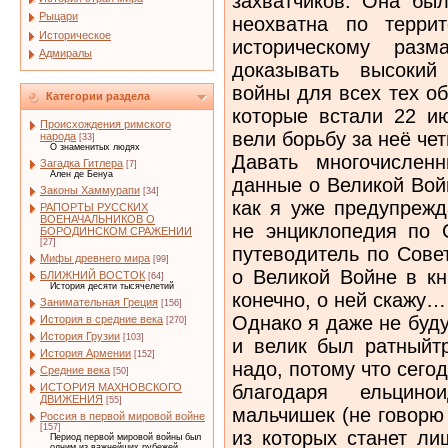
захватчиков. Она был
Рыцари
неохватна по террит
Историческое
историческому разм
Адмиралы
доказывать высокий
войны для всех тех о
Категории раздела
которые встали 22 и
Происхождения римского
вели борьбу за неё че
народа
[33]
О знаменитых людях
Давать многочислен
Загадка Гитлера
[7]
Ален де Бенуа
данные о Великой Вой
Законы Хаммурапи
[34]
как я уже предупрежд
РАПОРТЫ РУССКИХ
ВОЕНАЧАЛЬНИКОВ О
не энциклопедия по 
БОРОДИНСКОМ СРАЖЕНИИ
[27]
путеводитель по Сове
Мифы древнего мира
[99]
о Великой Войне в кн
БЛИЖНИЙ ВОСТОК
[64]
История десяти тысячелетий
конечно, о ней скажу…
Занимательная Греция
[156]
Однако я даже не буду
История в средние века
[270]
История Грузии
[103]
и велик был ратныйт
История Армении
[152]
надо, потому что сего
Средние века
[50]
благодаря ельцино
ИСТОРИЯ МАХНОВСКОГО
ДВИЖЕНИЯ
[55]
мальчишек (не говорю
Россия в первой мировой войне
[157]
из которых станет ли
Период первой мировой войны был
одним из важнейших рубежей