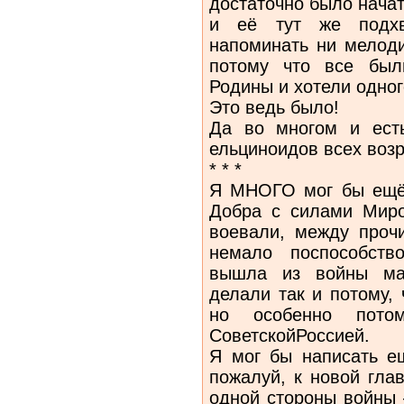
достаточно было нача
и её тут же подх
напоминать ни мелоди
потому что все был
Родины и хотели одног
Это ведь было!
Да во многом и ест
ельциноидов всех возр
* * *
Я МНОГО мог бы ещё 
Добра с силами Миро
воевали, между проч
немало поспособств
вышла из войны мак
делали так и потому,
но особенно пото
СоветскойРоссией.
Я мог бы написать ещ
пожалуй, к новой гла
одной стороны войны 