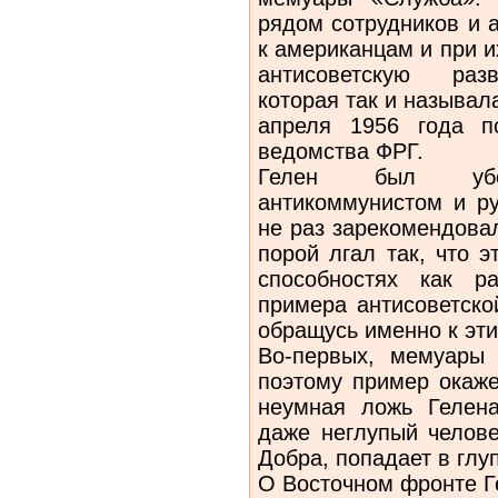
рядом сотрудников и 
к американцам и при и
антисоветскую разв
которая так и называл
апреля 1956 года п
ведомства ФРГ.
Гелен был убежд
антикоммунистом и р
не раз зарекомендова
порой лгал так, что э
способностях как р
примера антисоветской
обращусь именно к эт
Во-первых, мемуары 
поэтому пример окаже
неумная ложь Гелена
даже неглупый челове
Добра, попадает в глу
О Восточном фронте Ге