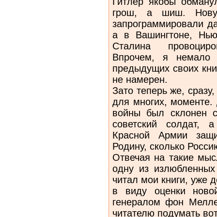
Гитлер якобы обману
грош, а шиш. Нову
запрограммировали да
а в Вашингтоне, Нью
Сталина провоцир
Впрочем, я немало
предыдущих своих книг
не намерен.
Зато теперь же, сразу
для многих, моменте. 
войны был склонен с
советский солдат, 
Красной Армии защи
Родину, сколько Росси
Отвечая на такие мыс
одну из излюбленных 
читал мои книги, уже
в виду оценки ново
генералом фон Мелле
читателю подумать во