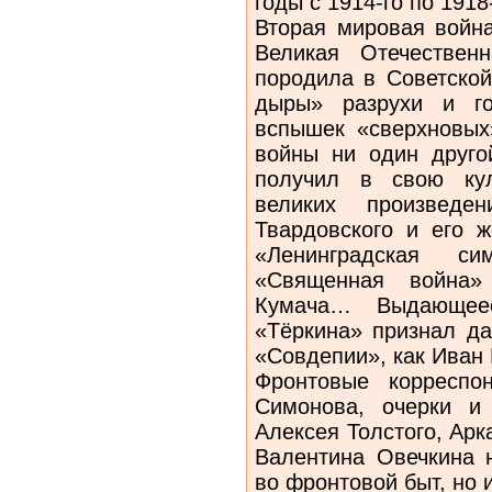
годы с 1914-го по 1918
Вторая мировая война
Великая Отечествен
породила в Советской
дыры» разрухи и го
вспышек «сверхновых
войны ни один другой
получил в свою кул
великих произведе
Твардовского и его 
«Ленинградская с
«Священная война»
Кумача… Выдающеес
«Тёркина» признал да
«Совдепии», как Иван 
Фронтовые корреспо
Симонова, очерки и
Алексея Толстого, Арк
Валентина Овечкина 
во фронтовой быт, но 