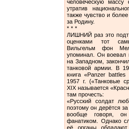
человеческую массу 
утратив национально
также чувство и более
за Родину.
* * *
ЛИШНИЙ раз это подт
оценками тот сам
Вильгельм фон Ме
упоминал. Он воевал 
на Западном, закончи
танковой армии. В 1
книга «Panzer battle
1957 г. («Танковые с
XIX называется «Крас
там прочесть:
«Русский солдат люб
поэтому он дерётся за
вообще говоря, он
фанатиком. Однако сл
её органы обладают