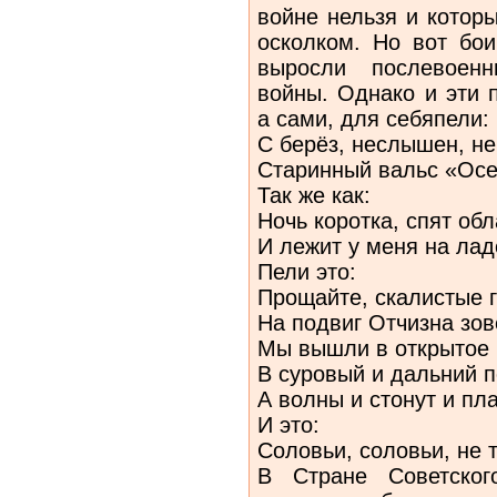
войне нельзя и которы
осколком. Но вот бои
выросли послевоен
войны. Однако и эти 
а сами, для себяпели:
С берёз, неслышен, н
Старинный вальс «Осе
Так же как:
Ночь коротка, спят обл
И лежит у меня на ла
Пели это:
Прощайте, скалистые 
На подвиг Отчизна зов
Мы вышли в открытое 
В суровый и дальний п
А волны и стонут и пл
И это:
Соловьи, соловьи, не
В Стране Советско