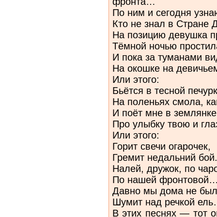
фронта…
По ним и сегодня узна
Кто не знал в Стране Д
На позицию девушка п
Тёмной ночью простила
И пока за туманами ви
На окошке на девичьем
Или этого:
Бьётся в тесной печурк
На поленьях смола, ка
И поёт мне в землянке
Про улыбку твою и гл
Или этого:
Горит свечи огарочек,
Гремит недальний бой
Налей, дружок, по чар
По нашей фронтовой
Давно мы дома не был
Шумит над речкой ел
В этих песнях — тот о