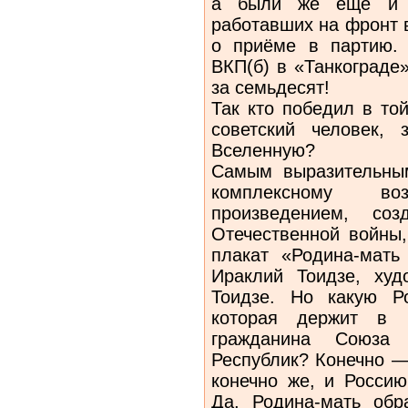
а были же ещё и с
работавших на фронт 
о приёме в партию.
ВКП(б) в «Танкограде
за семьдесят!
Так кто победил в то
советский человек,
Вселенную?
Самым выразительны
комплексному воз
произведением, со
Отечественной войны,
плакат «Родина-мать
Ираклий Тоидзе, ху
Тоидзе. Но какую Р
которая держит в р
гражданина Союза С
Республик? Конечно —
конечно же, и Росси
Да, Родина-мать обр