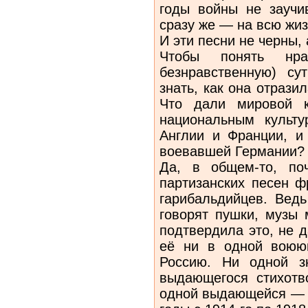
годы войны не заучи
сразу же — на всю жи
И эти песни не черны,
Чтобы понять нрав
безнравственную) су
знать, как она отрази
Что дали мировой к
национальным культ
Англии и Франции, и
воевавшей Германии?
Да, в общем-то, поч
партизанских песен ф
гарибальдийцев. Ведь
говорят пушки, музы 
подтвердила это, не д
её ни в одной воюю
Россию. Ни одной зн
выдающегося стихотв
одной выдающейся — н