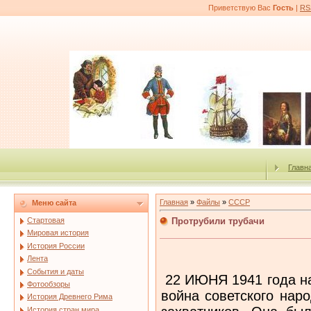
Приветствую Вас
Гость
|
RS
Главн
Главная
»
Файлы
»
СССР
Меню сайта
Протрубили трубачи
Стартовая
Мировая история
История России
Лента
События и даты
22 ИЮНЯ 1941 года на
Фотообзоры
война советского нар
История Древнего Рима
История стран мира