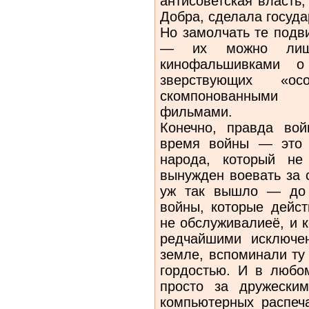
антисоветская власть
Добра, сделала госуд
Но замолчать те подв
— их можно лишь
кинофальшивками о
зверствующих «о
скомпонованными
фильмами.
Конечно, правда вой
время войны — это 
народа, который не
вынужден воевать за 
уж так вышло — до 
войны, которые дейст
не обслуживалиеё, и 
редчайшими исключе
земле, вспоминали ту 
гордостью. И в любо
просто за дружески
компьютерных распеча