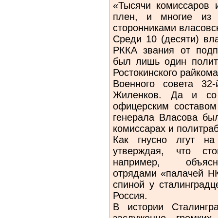
«Тысячи комиссаров 
плен, и многие из 
сторонниками власовс
Среди 10 (десяти) вл
РККА звания от подп
был лишь один полит
Ростокинского райком
Военного совета 32
Жиленков. Да и с
офицерским составом
генерала Власова был
комиссарах и политра
Как гнусно лгут на
утверждая, что стой
например, объясн
отрядами «палачей НК
спиной у сталинградц
Россия.
В истории Сталингр
заслуженно громких