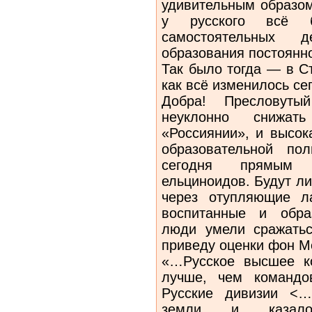
удивительным образом
у русского всё б
самостоятельных 
образования постоянн
Так было тогда — в С
как всё изменилось с
Добра! Пресловуты
неуклонно снижат
«Россиянии», и высок
образовательной по
сегодня прямым о
ельциноидов. Будут ли
через отупляющие 
воспитанные и обра
люди умели сражатьс
приведу оценки фон М
«…Русское высшее к
лучше, чем командо
Русские дивизии <…
земли, и, казало