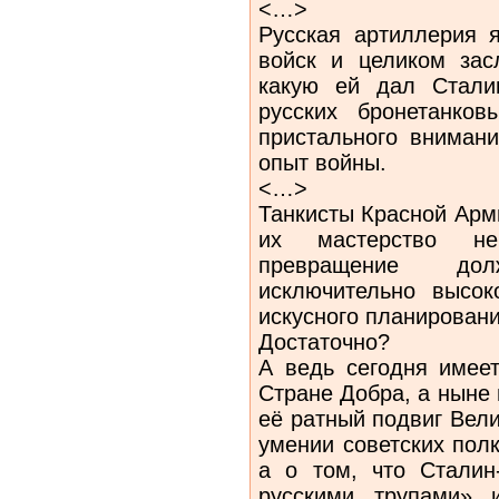
<…>
Русская артиллерия 
войск и целиком зас
какую ей дал Стали
русских бронетанков
пристального внимани
опыт войны.
<…>
Танкисты Красной Арм
их мастерство не
превращение до
исключительно высок
искусного планирован
Достаточно?
А ведь сегодня имеет
Стране Добра, а ныне 
её ратный подвиг Вели
умении советских пол
а о том, что Сталин
русскими трупами» 