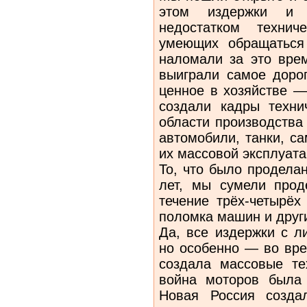
этом издержки и 
недостатком технич
умеющих обращаться
наломали за это вре
выиграли самое доро
ценное в хозяйстве —
создали кадры техни
области производства
автомобили, танки, сам
их массовой эксплуата
То, что было продела
лет, мы сумели прод
течение трёх-четырёх
поломка машин и други
Да, все издержки с л
но особенно — во вре
создала массовые те
война моторов была
Новая Россия созда