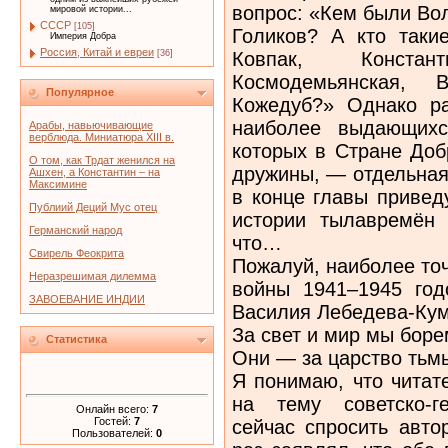
вопрос: «Кем были Во
мировой истории...
СССР
[105]
Голиков? А кто таки
Империя Добра
Россия, Китай и евреи
Ковпак, Констан
[36]
Космодемьянская,
Популярное
Кожедуб?» Однако ра
наиболее выдающихс
Арабы, навьючивающие
верблюда. Миниатюра XIII в.
которых в Стране Доб
О том, как Трдат женился на
дружины, — отдельная 
Ашхен, а Константин – на
Максимине
в конце главы привед
Публиий Деций Мус отец
истории тылавремён
Германский народ
что…
Свирель Феокрита
Пожалуй, наиболее то
Неразрешимая дилемма
войны 1941–1945 год
ЗАВОЕВАНИЕ ИНДИИ
Василия Лебедева-Кум
За свет и мир мы боре
Статистика
Они — за царство тьм
Я понимаю, что читат
на тему советско-г
Онлайн всего:
7
Гостей:
7
сейчас спросить авто
Пользователей:
0