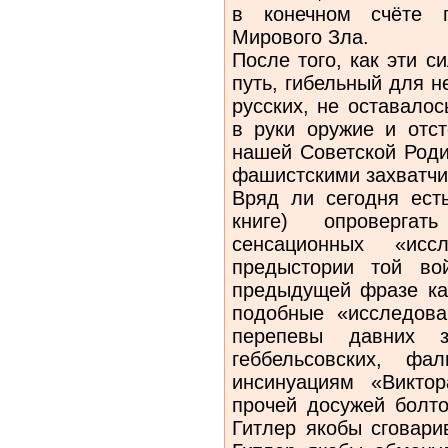
в конечном счёте 
Мирового Зла.
После того, как эти с
путь, гибельный для не
русских, не оставалос
в руки оружие и отст
нашей Советской Роди
фашистскими захватч
Вряд ли сегодня ест
книге) опроверга
сенсационных «ис
предыстории той во
предыдущей фразе кав
подобные «исследов
перепевы давних 
геббельсовских, фа
инсинуациям «Виктор
прочей досужей болто
Гитлер якобы сговари