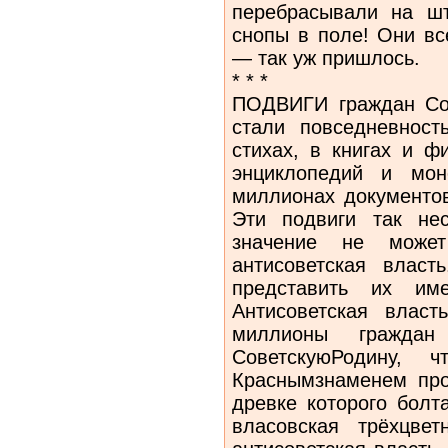
перебрасывали на шт
снопы в поле! Они вс
— так уж пришлось.
* * *
ПОДВИГИ граждан Сов
стали повседневнос
стихах, в книгах и ф
энциклопедий и мон
миллионах документов
Эти подвиги так не
значение не може
антисоветская влас
представить их им
Антисоветская власт
миллионы гражд
СоветскуюРодину
Краснымзнаменем про
древке которого болт
власовская трёхцвет