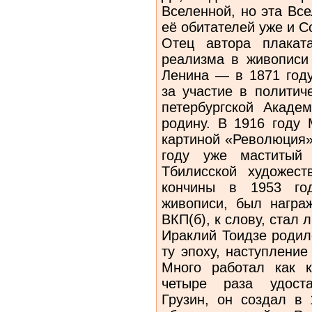
Вселенной, но эта Вс
её обитателей уже и С
Отец автора плакат
реализма в живописи 
Ленина — в 1871 году
за участие в политич
петербургской Акаде
родину. В 1916 году 
картиной «Революция»
году уже маститый 
Тбилисской художес
кончины в 1953 го
живописи, был награ
ВКП(б), к слову, стал 
Ираклий Тоидзе родил
ту эпоху, наступление
Много работал как к
четыре раза удоста
Грузин, он создал в 