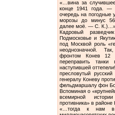
«…вина за случившее
конце 1941 года. — 
очередь на погодные 
морозы до минус 56
далее моё. — С. К.)…
Кадровый разведчик
Подмосковье и Якути
под Москвой роль «г
неоднозначной. Так
фронтом Конев 12 
переправить танки 
наступившей оттепели!
пресловутый русский
генералу Коневу прот
фельдмаршалу фон Бо
Вспоминая о «крупней
всемирной истори
противника» в районе 
«…тогда к нам в
миллионасоветских во