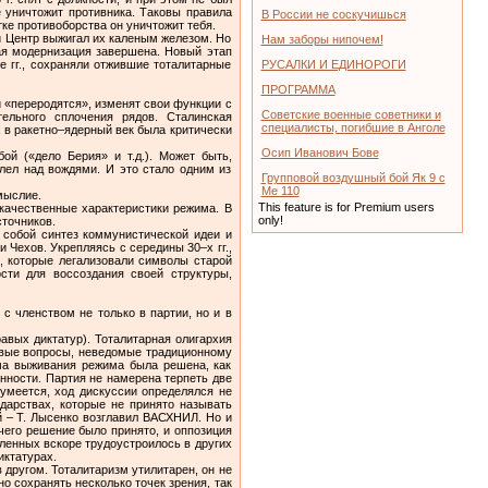
е уничтожит противника. Таковы правила
В России не соскучишься
ке противоборства он уничтожит тебя.
 и Центр выжигал их каленым железом. Но
Нам заборы нипочем!
ная модернизация завершена. Новый этап
е гг., сохраняли отжившие тоталитарные
РУСАЛКИ И ЕДИНОРОГИ
ПРОГРАММА
 «переродятся», изменят свои функции с
Советские военные советники и
ельного сплочения рядов. Сталинская
специалисты, погибшие в Анголе
 в ракетно–ядерный век была критически
Осип Иванович Бове
ой («дело Берия» и т.д.). Может быть,
лел над вождями. И это стало одним из
Групповой воздушный бой Як 9 с
Ме 110
мыслие.
This feature is for Premium users
качественные характеристики режима. В
only!
сточников.
 собой синтез коммунистической идеи и
 Чехов. Укрепляясь с середины 30–х гг.,
, которые легализовали символы старой
сти для воссоздания своей структуры,
с членством не только в партии, но и в
авых диктатур). Тоталитарная олигархия
овые вопросы, неведомые традиционному
ема выживания режима была решена, как
енности. Партия не намерена терпеть две
умеется, ход дискуссии определялся не
дарствах, которые не принято называть
й – Т. Лысенко возглавил ВАСХНИЛ. Но и
чего решение было принято, и оппозиция
ленных вскоре трудоустроилось в других
иктатурах.
 другом. Тоталитаризм утилитарен, он не
о сохранять несколько точек зрения, так