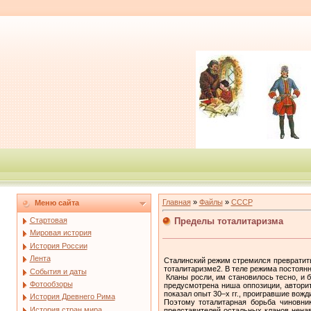
Главная
»
Файлы
»
СССР
Меню сайта
Пределы тоталитаризма
Стартовая
Мировая история
История России
Лента
Сталинский режим стремился превратит
тоталитаризме2. В теле режима постоян
События и даты
Кланы росли, им становилось тесно, и б
Фотообзоры
предусмотрена ниша оппозиции, авторит
показал опыт 30–х гг., проигравшие вожд
История Древнего Рима
Поэтому тоталитарная борьба чиновни
История стран мира
представителей остальных кланов ненав