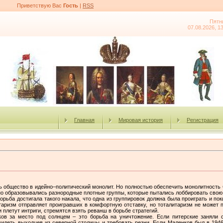
Приветствую Вас
Гость
|
RSS
Пятн
07.08.2026, 1
Главная
Мировая история
Регистрация
ь общество в идейно–политический монолит. Но полностью обеспечить монолитность 
но образовывались разнородные плотные группы, которые пытались лоббировать свою п
орьба достигала такого накала, что одна из группировок должна была проиграть и п
аризм отправляет проигравших в комфортную отставку, но тоталитаризм не может п
и плетут интриги, стремятся взять реванш в борьбе стратегий.
ков за место под солнцем – это борьба на уничтожение. Если питерские заняли 
идеть выходцев из северной столицы и требовать резни. Если Маленков был в 1946 