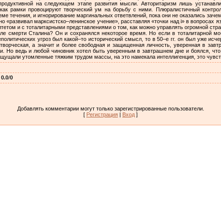
 продуктивной на следующем этапе развития мысли. Авторитаризм лишь устанавл
 как рамки провоцируют творческий ум на борьбу с ними. Плюралистичный контро
ме течения, и игнорирование маргинальных ответвлений, пока они не оказались зач
но «развивал марксистско–ленинское учение», расставляя «точки над i» в вопросах я
етом и с тоталитарными представлениями о том, как можно управлять огромной страно
сле смерти Сталина? Он и сохранялся некоторое время. Но если в тоталитарной м
олитических угроз был какой–то исторический смысл, то в 50–е гг. он был уже исч
творческая, а значит и более свободная и защищенная личность, уверенная в завтр
и. Но ведь и любой чиновник хотел быть уверенным в завтрашнем дне и боялся, что
 ощущали утомленные тяжким трудом массы, на это намекала интеллигенция, это чувс
:
0.0
/
0
Добавлять комментарии могут только зарегистрированные пользователи.
[
Регистрация
|
Вход
]