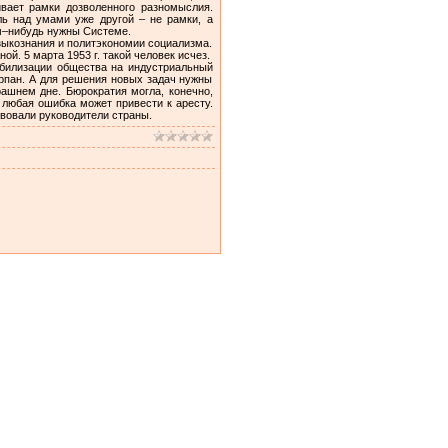
ивает рамки дозволенного разномыслия.
ль над умами уже другой – не рамки, а
ем–нибудь нужны Системе.
зыкознания и политэкономии социализма.
й. 5 марта 1953 г. такой человек исчез.
обилизации общества на индустриальный
ерпан. А для решения новых задач нужны
ашнем дне. Бюрократия могла, конечно,
 любая ошибка может привести к аресту.
твовали руководители страны.