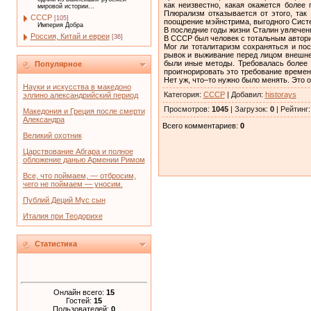
как неизвестно, какая окажется более
мировой истории...
Плюрализм отказывается от этого, так
СССР
[105]
поощрение мэйнстрима, выгодного Систе
Империя Добра
В последние годы жизни Сталин увлечен
Россия, Китай и евреи
[36]
В СССР был человек с тотальным авторит
Мог ли тоталитаризм сохраняться и по
рывок и выживание перед лицом внешнеп
были иные методы. Требовалась более 
Популярное
проигнорировать это требование времен
Нет уж, что–то нужно было менять. Это
Науки и искусства в македоно
Категория
:
СССР
|
Добавил
:
historays
эллино александрийский период
Просмотров
:
1045
|
Загрузок
:
0
|
Рейтинг
Македония и Греция после смерти
Александра
Всего комментариев
:
0
Великий охотник
Царствование Абгара и полное
обложение данью Армении Римом
Все, что поймаем, — отбросим,
чего не поймаем — уносим.
Публий Деций Мус сын
Италия при Теодорихе
Статистика
Онлайн всего:
15
Гостей:
15
Пользователей:
0