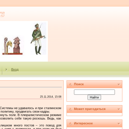
ица
3:57
Вход
Поиск
25.11.2014, 15:08
Системы не удавалось и при сталинском
Может пригодиться
олитику, продвигать свои кадры.
окинуть поле. В плюралистическом режиме
озволить себе такую роскошь. Ведь, как
Интересное
слишком много постов – это повод для
г. снят с должности, и при этом не был