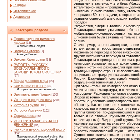
отправлен в застенок – это беда Абаку
Рыцари
тоталитарной игры – проигравший должен
Историческое
Система не была готова к тому, чтобы т
к середине 50–х гг. задачи, которые с
Адмиралы
развития советской цивилизации требов
порядки.
Разумеется, смерть Сталина не могла п
Тоталитарные институты имели собствен
Категории раздела
мобилизационно–репрессивных на охр
шпиономания была связана не только с 
Происхождения римского
велика.
народа
[33]
Сталин умер, а его наследники, воспи
О знаменитых людях
тоталитаризм и террор могли существо
Загадка Гитлера
[7]
механизмов перехода к более гибкой сис
Ален де Бенуа
Другим источником перехода от тоталита
Законы Хаммурапи
Тоталитаризм в принципе нетерпим к р
[34]
некоторых вопросах тоталитаризм санкц
РАПОРТЫ РУССКИХ
Первый источник разномыслия при комм
ВОЕНАЧАЛЬНИКОВ О
традиции народов страны. «Классиками» 
БОРОДИНСКОМ СРАЖЕНИИ
национальная традиция оказалась особ
[27]
России. Важнейшей, системной мерой 
Мифы древнего мира
[99]
разрушенной гонениями 30–х гг.
При этом Сталин не намеревался отказы
БЛИЖНИЙ ВОСТОК
[64]
Атеистическая литература, в отличие о
История десяти тысячелетий
комсомоле. Рациональная основа советс
Занимательная Греция
[156]
Второй источник легального разномысли
История в средние века
[270]
просто не успевала контролировать вс
обществу. Как относиться к генетике,
История Грузии
[103]
казалось, раз и навсегда, обратил взор
История Армении
[152]
группы биологов, придерживающиеся ра
Средние века
только и не столько научными аргумен
[50]
тоталитарными). Лидер одной группы би
ИСТОРИЯ МАХНОВСКОГО
научные аргументы на знаменитой сесси
ДВИЖЕНИЯ
[55]
спустила флаг. На этот раз проигравши
Россия в первой мировой войне
областях биологической науки — от орни
[157]
Сущностное отличие тоталитарного отнош
Период первой мировой войны был
признает самоценности плюрализма, неск
одним из важнейших рубежей