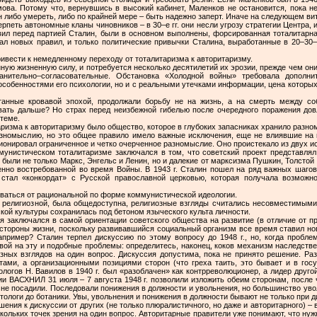
мова. Потому что, вернувшись в высокий кабинет, Маленков не остановится, пока н
 либо умереть, либо по крайней мере – быть надежно заперт. Иначе на следующем вит
ерпеть автономные кланы чиновников – в 30–е гг. они несли угрозу стратегии Центра,
тавил перед партией Сталин, были в основном выполнены, форсированная тоталитар
ал новых правил, и только политические привычки Сталина, выработанные в 20–30–
ривести к немедленному переходу от тоталитаризма к авторитаризму.
ную жизненную силу, и потребуется несколько десятилетий их эрозии, прежде чем они
анительно–согласовательные. Обстановка «Холодной войны» требовала дополнит
особенностями его психологии, но и с реальными утечками информации, цена которых
танные кровавой эпохой, продолжали борьбу не на жизнь, а на смерть между соб
вать дальше? Но страх перед неизбежной гибелью после очередного поражения дов
теме.
ризма к авторитаризму было общество, которое в глубоких запасниках хранило разно
азномыслию, но это общее правило имело важные исключения, еще не влиявшие на 
ионировал ограниченное и четко очерченное разномыслие. Оно проистекало из двух и
унистическом тоталитаризме заключался в том, что советский проект представлял
были не только Маркс, Энгельс и Ленин, но и далекие от марксизма Пушкин, Толстой и
енно востребованной во время Войны. В 1943 г. Сталин пошел на ряд важных шагов
стал «конкордат» с Русской православной церковью, которая получала возможно
ваться от рациональной по форме коммунистической идеологии.
т религиозной, была общедоступна, религиозные взгляды считались несовместимыми 
кой культуры сохранилась под бетоном языческого культа личности.
я заключался в самой ориентации советского общества на развитие (в отличие от пр
е стороны жизни, поскольку развивавшийся социальный организм все время ставил н
 например? Сталин терпел дискуссию по этому вопросу до 1948 г., но, когда пробл
 свой на эту и подобные проблемы: определитесь, наконец, коков механизм наследств
зных взглядов на один вопрос. Дискуссия допустима, пока не принято решение. Раз
тами, а организационными позициями сторон (что греха таить, это бывает и в госу
ологов Н. Вавилов в 1940 г. был «разоблачен» как контрреволюционер, а лидер друго
и ВАСХНИЛ 31 июля – 7 августа 1948 г. позволили изложить обеим сторонам, после 
х не посадили. Последовали понижения в должности и увольнения, но большинство уво
тологи до ботаники. Увы, увольнения и понижения в должности бывают не только при д
ения к дискуссии от других (не только плюралистичного, но даже и авторитарного) – в
ольких точек зрения на один вопрос. Авторитарные правители уже понимают, что нужн