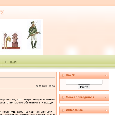
ица
5:10
Вход
Поиск
27.11.2014, 20:36
Может пригодиться
ировал их, что теперь антирелигиозная
пов ответил, что обвинения эти исходят
Интересное
л посягнуть даже на «святая святых» –
в, падают на землю, как спички, и они