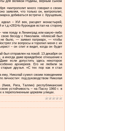
боты для великой Родины, верным сыном
ября «митрополит много говорил о своих
но заявляя, что только он, митрополит,
триарха добиваться встречи с Хрущевым,
 идеал – XVI век, расцвет монастырей,
и т.д.»281Но Куроедов встал на сторону
— чем поеду в Ленинград или какую–либо
у свою беседу с Николаем. «Алексий был
а не было, — заявил патриарх, — чтобы
острял эти вопросы и торопил меня с их
рист – он спит и видит, когда он будет
й был отправлен на покой. 13 декабря он
, а иногда даже враждебное отношение к
Даже если допустить здесь некоторое
особенно архиереев. Его не любили за
 старые друзья. «С тех пор как я стал
а ему, Николай сумел своим поведением
те личности»: под руководством Николая
(Киев, Рига, Таллин) республиканские
вою устойчивость – на Пасху 1960 г. в
их к переполненным церквям улицах.