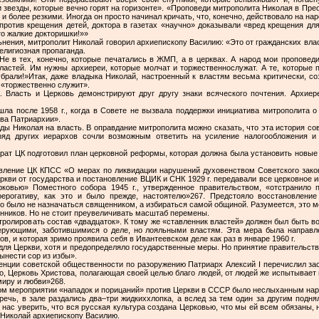
и звезды, которые вечно горят на горизонте». «Проповеди митрополита Николая в Пре
и более резкими. Иногда он просто начинал кричать, что, конечно, действовало на на
против крещения детей, доктора в газетах «научно» доказывали «вред крещения дл
то жалкие докторишки!»»
нения, митрополит Николай говорил архиепископу Василию: «Это от гражданских влас
елигиозная пропаганда.
 Не в тех, конечно, которые печатались в ЖМП, а в церквах. А народ мои пропове
астей. Им нужны архиереи, которые молчат и торжественнослужат. А те, которые 
брали!»Итак, даже владыка Николай, настроенный к властям весьма критически, со
ь «торжественно служит».
 Власть и Церковь демонстрируют друг другу знаки всяческого почтения. Архиер
шла после 1958 г., когда в Совете не вызвала поддержки инициатива митрополита 
тва Патриархии».
иды Николая на власть. В оправдание митрополита можно сказать, что эта история со
яд других иерархов сочли возможным ответить на усиление налогообложения и
рат ЦК подготовил план церковной реформы, которая должна была установить новые
новление ЦК КПСС «О мерах по ликвидации нарушений духовенством Советского закон
еркви от государства и постановление ВЦИК и СНК 1929 г. передавали все церковное
ковью» Поместного собора 1945 г., утвержденное правительством, «отстранило
ерогативу, как это и было прежде, настоятелю»267. Предстояло восстановление
о было не назначаться священником, а избираться самой общиной. Разумеется, это м
ленников. Но не стоит преувеличивать масштаб перемены.
тролировать состав «двадцаток». К тому же «ставленник властей» должен был быть в
рующими, заботившимися о деле, но лояльными властям. Эта мера была направле
ов, и которая зримо проявила себя в Ивантеевском деле как раз в январе 1960 г.
для Церкви, хотя и предопределяло государственные меры. Но принятие правительстве
ынести сор из избы».
енции советской общественности по разоружению Патриарх Алексий I перечислил зас
о, Церковь Христова, полагающая своей целью благо людей, от людей же испытывает 
миру и любви»268.
м мероприятии «нападок и порицаний» против Церкви в СССР было неслыханным на
 речь, в зале раздались два–три жидкиххлопка, а вслед за тем один за другим подн
нас уверить, что вся русская культура создана Церковью, что мы ей всем обязаны, н
 Николай архиепископу Василию.