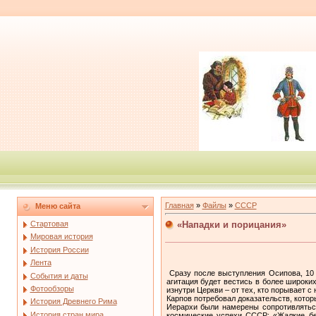
Главная
»
Файлы
»
СССР
Меню сайта
«Нападки и порицания»
Стартовая
Мировая история
История России
Лента
Сразу после выступления Осипова, 10 
События и даты
агитация будет вестись в более широки
Фотообзоры
изнутри Церкви – от тех, кто порывает с
Карпов потребовал доказательств, котор
История Древнего Рима
Иерархи были намерены сопротивляться
История стран мира
космические успехи СССР: «Жалкие без