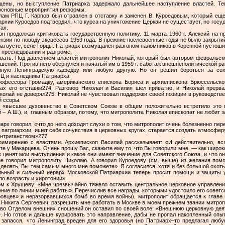
щены, но выступление Патриарха задержало дальнейшее наступление властей. Теп
 основные мероприятия реформы.
лам РПЦ Г. Карпов был отравлен в отставку и заменен В. Куроедовым, который еще
архии Куроедов подтвердил, что курса на уничтожение Церкви не существует, но госу
ах.
он продолжал критиковать государственную политику. 11 марта 1960 г. Алексий на
нзии по поводу эксцессов 1959 года. В прежние послевоенные годы не было закрыт
латоусте, селе Горцы. Патриарх возмущался разгоном паломников в Коренной пустоши
м преследовании и разгроме.
ать. Под давлением властей митрополит Николай, который был автором февральско
ений. Против него обернулся и начатый им в 1959 г. саботаж внешнеполитической ра
жную Ленинградскую кафедру или любую другую. Но он решил бороться за сох
ПЦ и наследника Патриарха.
рофессора Громадку, американского епископа Бориса и архиепископа Брюссельск
ах его отставки274. Разговор Николая и Василия шел приватно, и Николай прерва
колай не доверял275. Николай не чувствовал поддержки своей позиции в руководстве
й ссоры.
в, «высшее духовенство в Советском Союзе в общем положительно встретило это 
 А.Ш.), и, главным образом, потому, что митрополита Николая епископат не любит з
арх говорил, «что до него доходят слухи о том, что митрополит очень болезненно пе
патриархии, ищет себе сочувствия в церковных кругах, старается создать атмосфер
нтриганством»277.
имирению с властями. Архиепископ Василий рассказывает: «И действительно, вс
ете у Макарцева. Очень прошу Вас, скажите ему то, что Вы говорили мне, — как широк
ак ценят мои выступления и какое они имеют значение для Советского Союза, и что 
а не говорил митрополиту Николаю. А говорил Куроедову (см. выше) из желания пом
сделать, Вы тем самым много мне поможете». Я согласился, хотя и без большой охоты
льный и сильный иерарх Московской Патриархии теперь просит помощи и защиты у
по возрасту и хиротонии».
ом к Хрущеву: «Мне чрезвычайно тяжело оставить центральное церковное управлени
ние по линии моей работы». Перечислив все награды, которыми удостоило его советск
овцев» и неразорвавшихся бомб во время войны), митрополит обращается к главе п
й Никита Сергеевич, разрешить мне работать в Москве в моем прежнем звании митроп
дство Отделом внешних сношений он оставил по своей воле: «Внешнюю церковную дея
 Но готов и дальше курировать это направление, дабы не пропал накопленный опыт
запасся, что Ленинград вреден для его здоровья (но Патриарх–то предлагал люб