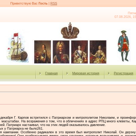
Приветствую Вас
Гость
|
RSS
Пятн
07.08.2026, 1
Главная
Мировая история
Регистрация
декабря Г. Карпов встретился с Патриархом и митрополитом Николаем, и проинформ
х масштабах. На возражения о том, что в обличениях в адрес РПЦ много клеветы, Кар
 ней. Патриарх настаивал, что на этих людей оказывалось давление.
ых у Патриарха не было261.
 кампании. Особенно радикален в это время был митрополит Николай. Он дерзну
божники! Они подбрасывают вверх свои спутники, которые вспыхивают и, погасну