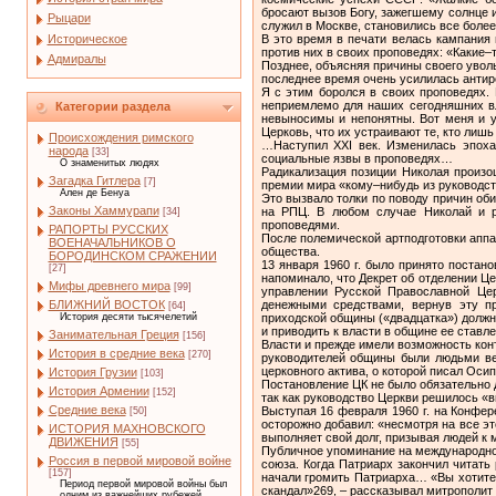
бросают вызов Богу, зажегшему солнце 
Рыцари
служил в Москве, становились все более 
Историческое
В это время в печати велась кампания 
против них в своих проповедях: «Какие–
Адмиралы
Позднее, объясняя причины своего уволь
последнее время очень усилилась антир
Я с этим боролся в своих проповедях.
неприемлемо для наших сегодняшних вл
Категории раздела
невыносимы и непонятны. Вот меня и у
Церковь, что их устраивают те, кто лиш
Происхождения римского
…Наступил XXI век. Изменилась эпоха.
народа
[33]
социальные язвы в проповедях…
О знаменитых людях
Радикализация позиции Николая произо
Загадка Гитлера
[7]
премии мира «кому–нибудь из руководс
Ален де Бенуа
Это вызвало толки по поводу причин об
Законы Хаммурапи
на РПЦ. В любом случае Николай и р
[34]
проповедями.
РАПОРТЫ РУССКИХ
После полемической артподготовки аппа
ВОЕНАЧАЛЬНИКОВ О
общества.
БОРОДИНСКОМ СРАЖЕНИИ
13 января 1960 г. было принято поста
[27]
напоминало, что Декрет об отделении Ц
Мифы древнего мира
[99]
управлении Русской Православной Цер
денежными средствами, вернув эту пр
БЛИЖНИЙ ВОСТОК
[64]
приходской общины («двадцатка») должн
История десяти тысячелетий
и приводить к власти в общине ее став
Занимательная Греция
[156]
Власти и прежде имели возможность кон
История в средние века
[270]
руководителей общины были людьми ве
церковного актива, о которой писал Осип
История Грузии
[103]
Постановление ЦК не было обязательно 
История Армении
[152]
так как руководство Церкви решилось «в
Средние века
Выступая 16 февраля 1960 г. на Конфер
[50]
осторожно добавил: «несмотря на все эт
ИСТОРИЯ МАХНОВСКОГО
выполняет свой долг, призывая людей к 
ДВИЖЕНИЯ
[55]
Публичное упоминание на международно
Россия в первой мировой войне
союза. Когда Патриарх закончил читать
[157]
начали громить Патриарха… «Вы хотите 
Период первой мировой войны был
скандал»269, – рассказывал митрополит
одним из важнейших рубежей