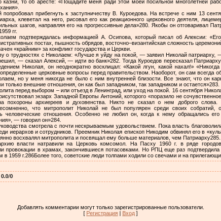
 о казни, то об аресте: «Пощадите меня ради этой моей посильной многолетней ра
ыхания».
 попробовал прибегнуть к заступничеству В. Куроедова. На встрече с ним 13 сент
иарха, клеветал на него, рисовал его как реакционного церковного деятеля, лицемер
ильных шагов, направляя его на прогрессивные дела»280. Якобы он отговаривал Па
959 гг.
колаем подтверждалась информацией А. Осипова, который писал об Алексии: «Его
истративных постах, пышность обрядов, восточно–византийская сложность церемоний 
начен «крайним» за конфликт государства и Церкви.
ву о трудностях с Николаем: «Лучше я уйду на покой, — заявил Николай патриарху, 
ешил, — сказал Алексий, — идти во банк»282. Тогда Куроедов пересказал Патриарх
ением Николая, он неоднократно восклицал: «Какой лгун, какой нахал!» «Никогд
 определенные церковные вопросы перед правительством. Наоборот, он сам всегда об
аем, но у меня никогда не было с ним внутренней близости. Все знают, что он карье
 только внешние отношения, он как был западником, так западником и остается»283.
олита перед выбором – или отъезд в Ленинград, или уход на покой. 16 сентября Никола
рисутствовал экзарх Западной Европы Антоний, которого «поразило не сочувственное
а похороны архиереев и духовенства. Никто не сказал о нем доброго слова. 
несомненно, что митрополит Николай не был популярен среди своих собратий, 
ь человеческие отношения. Особенно не любил он, когда к нему обращались его
ния», — говорил он»284.
руководства смотрела с почти нескрываемым удовольствием. Пока власть благоволил
еди иерархов и сотрудников. Преемник Николая епископ Никодим обвинял его в «куль
янно восхвалял митрополита и посвящал ему больше материалов, чем Патриарху285.
хию власти натравили на Церковь комсомол. На Пасху 1960 г. в ряде городов 
ли провокации в храмах, закончившиеся потасовками. Но РПЦ еще раз подтвердила с
 в 1959 г.286Более того, советские люди толпами ходили со свечами и на прилегающ
:
0.0
/
0
Добавлять комментарии могут только зарегистрированные пользователи.
[
Регистрация
|
Вход
]