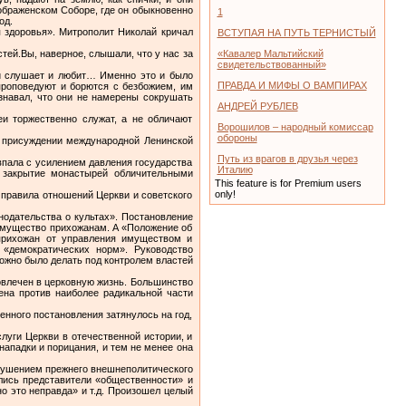
ображенском Соборе, где он обыкновенно
1
род.
я здоровья». Митрополит Николай кричал
ВСТУПАЯ НА ПУТЬ ТЕРНИСТЫЙ
тей.Вы, наверное, слышали, что у нас за
«Кавалер Мальтийский
свидетельствованный»
ди слушает и любит… Именно это и было
ПРАВДА И МИФЫ О ВАМПИРАХ
проповедуют и борются с безбожием, им
знавал, что они не намерены сокрушать
АНДРЕЙ РУБЛЕВ
еи торжественно служат, а не обличают
Ворошилов – народный комиссар
обороны
о присуждении международной Ленинской
Путь из врагов в друзья через
впала с усилением давления государства
Италию
 закрытие монастырей обличительными
This feature is for Premium users
only!
 правила отношений Церкви и советского
одательства о культах». Постановление
 имущество прихожанам. А «Положение об
 прихожан от управления имуществом и
 «демократических норм». Руководство
ожно было делать под контролем властей
овлечен в церковную жизнь. Большинство
на против наиболее радикальной части
нного постановления затянулось на год,
луги Церкви в отечественной истории, и
нападки и порицания, и тем не менее она
рушением прежнего внешнеполитического
ялись представители «общественности» и
о это неправда» и т.д. Произошел целый