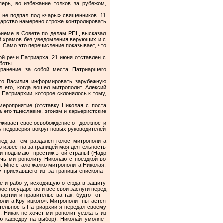
ерь, во избежание толков за рубежом,
 не подпал под «чары» священников. 11
дарство намерено строже контролировать
 приеме в Совете по делам РПЦ высказал
ий храмов без уведомления верующих и с
. Само это перечисление показывает, что
й речи Патриарха, 21 июня отставлен с
боты.
ранение за собой места Патриаршего
ого Василия информировать зарубежную
л его, когда вошел митрополит Алексий
 Патриархии, которое склонялось к тому,
мероприятие (отставку Николая с поста
а его тщеславие, эгоизм и карьеристские
реживает свое освобождение от должности
у недоверия вокруг новых руководителей
лед за тем раздался голос митрополита
о известна за границей моя деятельность
они подымают престиж этой страны! (Надо
очь митрополиту Николаю с поездкой во
. Мне стало жалко митрополита Николая.
 приехавшего из–за границы епископа–
е и работу, исходящую отсюда в защиту
ое государство и все свои заслуги перед
артии и правительства так, будто тот –
олита Крутицкого». Митрополит пытается
тельность Патриархии я передал своему
. Никак не хочет митрополит уезжать из
ую кафедру на выбор). Николай умоляет