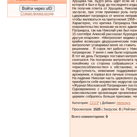
Хрущева так, будто речь идет если не
которой я был и буду до последнего изд
Войти через uID
Не получив ответа от Хрущева, Николай
заслугах, при этом принижал роль патр
Старая форма входа
сдерживает патриарха от многих неправ
чтобы жаловаться на притеснения 1958–1
Характерно, что критика Патриарха Ни
покровительство монахам на всех админ
Патриарха, так как Николай уже был наз
15 сентября Алексий рассказал Куроедо
другую епархию». «Митрополит видимо р
крайне возмущен двурушническим повед
митрополит уговаривал меня не ставить
решением… Я сорок лет работал с Никол
патриархом. У меня с ним были хорошими
В тот же день Патриарх поставил митроп
скончался. На похоронах митрополита п
покойному со стороны собравшихся н
«приспособленчество» к обстановке, 
недоступность, нежелание поддерживат
архиереем, я порвал все личные отноше
На падение Николая часть церковного 
приобрести себе множество недругов ср
«Журнал Московской Патриархии» посто
Одновременно с давлением на Патриар
комсомольские организации организова
церквях собралось больше прихожан, чем
Категория
:
СССР
|
Добавил
:
historays
Просмотров
:
1525
|
Загрузок
:
0
|
Рейтинг
Всего комментариев
:
0