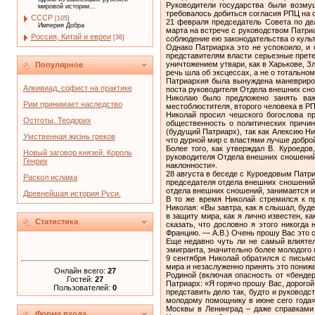
Руководители государства были возму
мировой истории...
требовалось добиться согласия РПЦ на
СССР
[105]
21 февраля председатель Совета по де
Империя Добра
марта на встрече с руководством Патри
Россия, Китай и евреи
[36]
соблюдение ею законодательства о культ
Однако Патриарха это не успокоило, и 
представителям власти серьезные прете
уничтожением утвари, как в Харькове, З
Популярное
речь шла об эксцессах, а не о тотально
Патриархия была вынуждена маневриров
Алкивиад, софист на практике
поста руководителя Отдела внешних снош
Николаю было предложено занять ва
Рим принимает наследство
местоблюстителя, второго человека в Р
Николай просил чешского богослова п
Остготы. Теодорих
общественность о политических причин
(будущий Патриарх), так как Алексию Ни
Умственная жизнь греков
что дурной мир с властями лучше добро
Более того, как утверждал В. Куроедо
Новый заговор князей. Король
руководителя Отдела внешних сношений –
Генрих
наклонности».
28 августа в беседе с Куроедовым Патри
Раскол ислама
председателя отдела внешних сношений 
отдела внешних сношений, занимается и
Древнейшая история Руси.
В то же время Николай стремился к пр
Николая: «Вы завтра, как я слышал, буд
в защиту мира, как я лично известен, к
Статистика
сказать, что дословно я этого никогд
Францию. — А.В.) Очень прошу Вас это 
Еще недавно чуть ли не самый влияте
эмигранта, значительно более молодого 
9 сентября Николай обратился с письм
мира и незаслуженно принять это пониже
Онлайн всего:
27
Родиной (включая опасность от «бендер
Гостей:
27
Патриарх: «Я горячо прошу Вас, дорого
Пользователей:
0
представить дело так, будто и руково
молодому помощнику в июне сего года».
Москвы в Ленинград – даже справками 
Форма входа