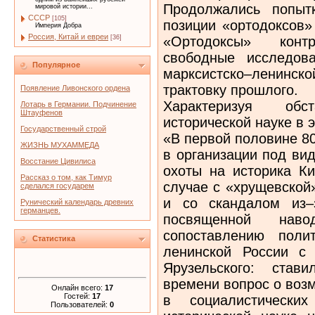
Продолжались попыт
мировой истории...
СССР
[105]
позиции «ортодоксов»
Империя Добра
Россия, Китай и евреи
«Ортодоксы» конт
[36]
свободные исследов
Популярное
марксистско–ленинс
трактовку прошлого.
Появление Ливонского ордена
Характеризуя об
Лотарь в Германии. Подчинение
Штауфенов
исторической науке в 
Государственный строй
«В первой половине 8
ЖИЗНЬ МУХАММЕДА
в организации под ви
Восстание Цивилиса
охоты на историка Ки
Рассказ о том, как Тимур
случае с «хрущевской
сделался государем
и со скандалом из–
Рунический календарь древних
германцев.
посвященной нав
сопоставлению поли
Статистика
ленинской России с
Ярузельского: став
времени вопрос о воз
Онлайн всего:
17
Гостей:
17
в социалистических
Пользователей:
0