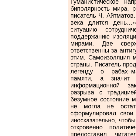
Гуманистическое на
биполярность мира, р
писатель Ч. Айтматов
века длится день…»
ситуацию сотрудни
поддержанию изоляци
мирами. Две свер
ответственны за анти
этим. Самоизоляция 
страны. Писатель про
легенду о рабах–ма
памяти, а значит
информационной зак
разрыва с традицией
безумное состояние м
не могла не остать
сформулировал свои 
иносказательно, чтоб
откровенно политич
предоставил читате