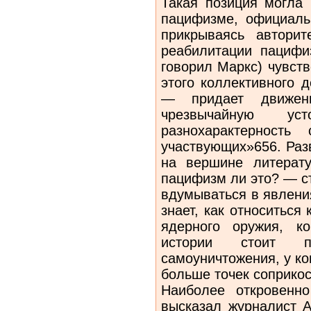
Такая позиция могла 
пацифизме, официаль
прикрываясь автори
реабилитации пацифи
говорил Маркс) чувст
этого коллективного 
— придает движен
чрезвычайную ус
разнохарактерност
участвующих»656. Раз
на вершине литерат
пацифизм ли это? — ст
вдумываться в явления
знает, как относитьс
ядерного оружия, к
истории стоит п
самоуничтожения, у к
больше точек соприко
Наиболее откровенн
высказал журналист А