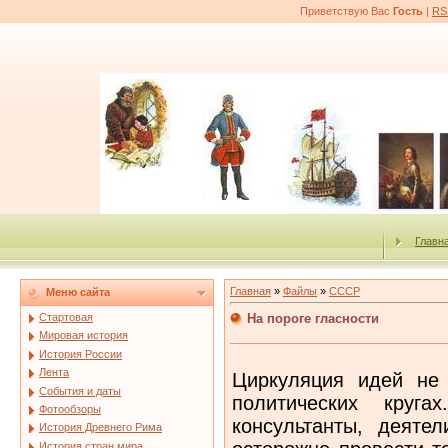
Приветствую Вас
Гость
|
RS
Главн
Главная
»
Файлы
»
СССР
Меню сайта
На пороге гласности
Стартовая
Мировая история
История России
Лента
Циркуляция идей не
События и даты
политических круга
Фотообзоры
консультанты, деяте
История Древнего Рима
История стран мира