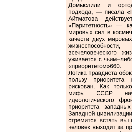
Домыслили и ортод
подхода, — писала «
Айтматова действуе
«Паритетность» — ка
мировых сил в космич
качеств двух мировых
жизнеспособност
всечеловеческого жи
уживается с чьим–либ
«приоритетом»660.
Логика правдиста обою
пользу приоритета 
рискован. Как только
мифы СССР начн
идеологического фро
приоритета западны
Западной цивилизации
стремится встать выш
человек выходит за п