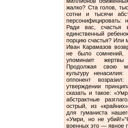
миллионов обиженных
жалко? Ста голов, тыс
сотни и тысячи абс
персонифицировать: н
Ради вас, счастья 
единственный ребено
порцию счастья? Или 
Иван Карамазов возв
не было сомнений, 
упоминает жертвы
Продолжая свою мы
культуру ненасилия
оппонент возрази
утверждении принцип
сказать и такое: «Ум
абстрактные разглаг
острый, из «крайних
для гуманиста нашег
«Умри, но не убий!»”
военных это — явное 