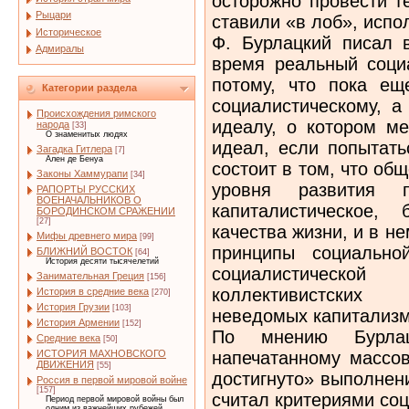
осторожно провести т
Рыцари
ставили «в лоб», испо
Историческое
Ф. Бурлацкий писал 
Адмиралы
время реальный соци
потому, что пока ещ
Категории раздела
социалистическому, а
Происхождения римского
идеалу, о котором ме
народа
[33]
О знаменитых людях
идеал, если попытать
Загадка Гитлера
[7]
Ален де Бенуа
состоит в том, что об
Законы Хаммурапи
[34]
уровня развития п
РАПОРТЫ РУССКИХ
ВОЕНАЧАЛЬНИКОВ О
капиталистическое,
БОРОДИНСКОМ СРАЖЕНИИ
[27]
качества жизни, и в н
Мифы древнего мира
[99]
принципы социальной
БЛИЖНИЙ ВОСТОК
[64]
История десяти тысячелетий
социалистической
Занимательная Греция
[156]
коллективистских
История в средние века
[270]
История Грузии
[103]
неведомых капитализму
История Армении
[152]
По мнению Бурла
Средние века
[50]
напечатанному массо
ИСТОРИЯ МАХНОВСКОГО
ДВИЖЕНИЯ
[55]
достигнуто» выполнен
Россия в первой мировой войне
[157]
считал критериями со
Период первой мировой войны был
одним из важнейших рубежей