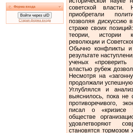
исторической науке 
советской власти.
Форма входа
приобретали полит
Войти через uID
позволяя дискуссию в
Старая форма входа
страже своих позиций
теории, истории ко
революции и Советско
Обычно конфликты и
результате наступлени
ученых «проверить 
властью рубеж дозвол
Несмотря на «загонну
продолжали успешную 
Углублялся и анали
выяснилось, пока не 
противоречивого, эк
писал о «кризисе 
обществе организаци
удовлетворяют со
становятся тормозом 