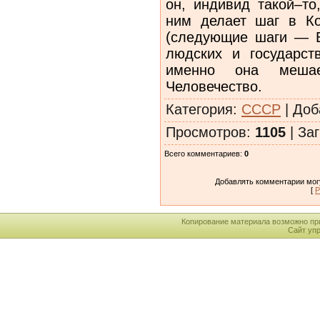
он, индивид такой–то
ним делает шаг в К
(следующие шаги — Ве
людских и государс
именно она меша
Человечество.
Категория
:
СССР
|
Доб
Просмотров
:
1105
|
Заг
Всего комментариев
:
0
Добавлять комментарии могу
[
Р
Копирование материала возможно пр
Сайт уп