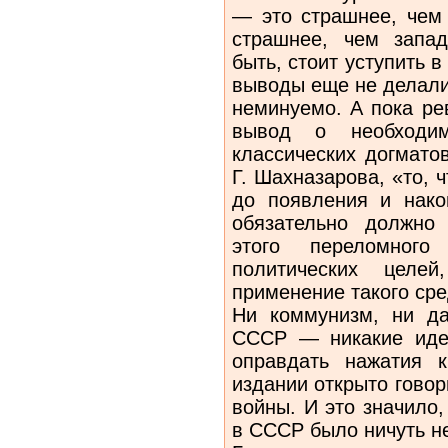
— это страшнее, чем 
страшнее, чем запад
быть, стоит уступить 
выводы еще не делали
неминуемо. А пока ре
вывод о необходим
классических догмато
Г. Шахназарова, «то, 
до появления и нако
обязательно должно
этого переломног
политических целе
применение такого сре
Ни коммунизм, ни да
СССР — никакие идео
оправдать нажатия 
издании открыто гово
войны. И это значило
в СССР было ничуть н