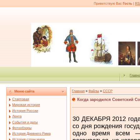
Приветствую Вас
Гость
|
RS
Главн
Главная
»
Файлы
»
СССР
Меню сайта
Когда зародился Советский С
Стартовая
Мировая история
История России
Лента
30 ДЕКАБРЯ 2012 года
События и даты
со дня рождения госуд
Фотообзоры
одно время всем —
История Древнего Рима
История стран мира