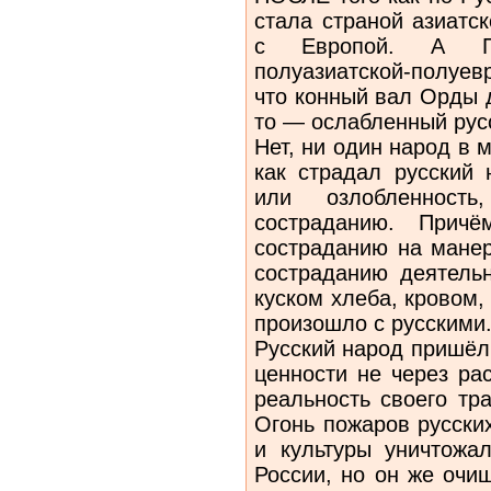
стала страной азиатс
с Европой. А По
полуазиатской-полуев
что конный вал Орды 
то — ослабленный рус
Нет, ни один народ в 
как страдал русский 
или озлобленнос
состраданию. Прич
состраданию на манер
состраданию деятельн
куском хлеба, кровом,
произошло с русскими
Русский народ пришёл
ценности не через ра
реальность своего тра
Огонь пожаров русски
и культуры уничтожа
России, но он же очи