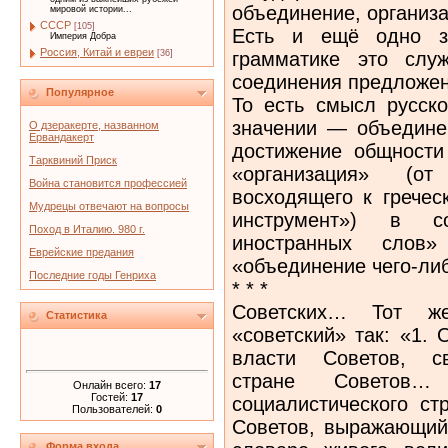
объединение, организа
мировой истории...
СССР
[105]
Есть и ещё одно з
Империя Добра
Россия, Китай и евреи
грамматике это слу
[36]
соединения предложен
Популярное
То есть смысл русск
значении — объедине
О дзеракерте, названном
Ервандакерт
достижение общности 
Тарквиний Приск
«организация» (от 
Война становится профессией
восходящего к гречес
Мудрецы отвечают на вопросы
инструмент») в с
Поход в Италию. 980 г.
иностранных слов»
Еврейские предания
«объединение чего-либ
Последние годы Генриха
* * *
Советских… Тот ж
Статистика
«советский» так: «1.
власти Советов, св
стране Советов…
Онлайн всего:
17
Гостей:
17
социалистического ст
Пользователей:
0
Советов, выражающий
Форма входа