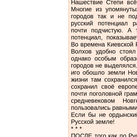
Нашествие Степи всё
Многие из упомянуты
городов так и не п
русский потенциал р
почти подчистую. А 
потенциал, показывае
Во времена Киевской Р
Волхов удобно стоял
однако особым образ
городов не выделялся
иго обошло земли Нов
жизни там сохранился
сохранил своё европ
почти поголовной грам
средневековом Нов
пользовались равными
Если бы не ордынски
Русской земле!
* * *
ПОСЛЕ того как по Ру