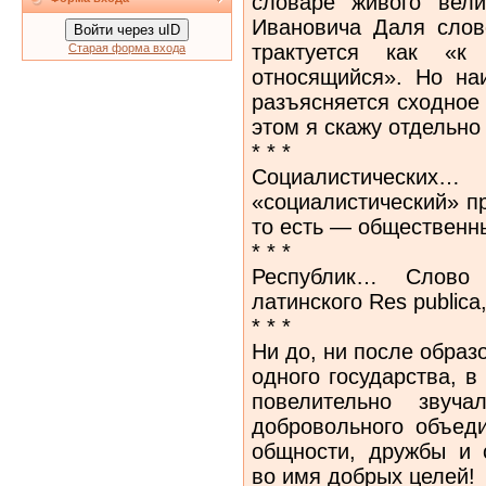
словаре живого вели
Ивановича Даля слов
Войти через uID
трактуется как «к
Старая форма входа
относящийся». Но на
разъясняется сходное
этом я скажу отдельно 
* * *
Социалистически
«социалистический» про
то есть — общественн
* * *
Республик… Слово
латинского Res public
* * *
Ни до, ни после обра
одного государства, в
повелительно звуча
добровольного объед
общности, дружбы и с
во имя добрых целей!