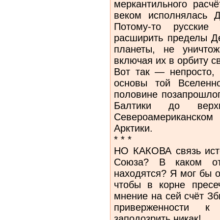
меркантильного расчё
веком исполнялась Д
Потому-то русские
расширить пределы Д
планеты, не уничто
включая их в орбиту с
Вот так — непросто,
основы той Вселенн
половине позапрошлог
Балтики до верх
Североамериканском
Арктики.
* * *
НО КАКОВА связь исто
Союза? В каком от
находятся? Я мог бы о
чтобы в корне пресе
мнение на сей счёт Зб
приверженности к
заподозрить никак!