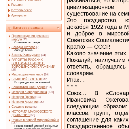
развиваться, но кото
Рыцари
цивилизационное 
Историческое
существование на сем
Адмиралы
Это государство, ю
декабря 1922 года в 
Категории раздела
и доброе в мирово
Происхождения римского
Советских Социалисти
народа
[33]
О знаменитых людях
Кратко — СССР.
Загадка Гитлера
[7]
Ален де Бенуа
Каково значение этих
Законы Хаммурапи
[34]
Пожалуй, наилучшим 
РАПОРТЫ РУССКИХ
ВОЕНАЧАЛЬНИКОВ О
ответить, обращаяс
БОРОДИНСКОМ СРАЖЕНИИ
[27]
словарям.
Мифы древнего мира
[99]
Итак…
БЛИЖНИЙ ВОСТОК
[64]
История десяти тысячелетий
* * *
Занимательная Греция
[156]
Союз… В «Словаре
История в средние века
[270]
История Грузии
[103]
Ивановича Ожегов
История Армении
[152]
следующим образом:
Средние века
[50]
классов, групп, отд
ИСТОРИЯ МАХНОВСКОГО
ДВИЖЕНИЯ
[55]
соглашение для каких
Россия в первой мировой войне
[157]
Государственное об
Период первой мировой войны был
одним из важнейших рубежей