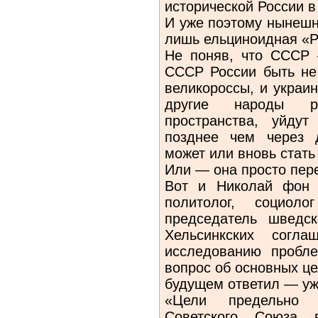
исторической России 
И уже поэтому нынешн
лишь ельциноидная «Р
Не поняв, что СССР 
СССР России быть не 
великороссы, и украи
другие народы рос
пространства, уйду
позднее чем через 
может или вновь стат
Или — она просто пере
Вот и Николай фон 
политолог, социо
председатель шведс
Хельсинкских согла
исследованию пробл
вопрос об основных ц
будущем ответил — уже
«Цели предельно 
Советского Союза в