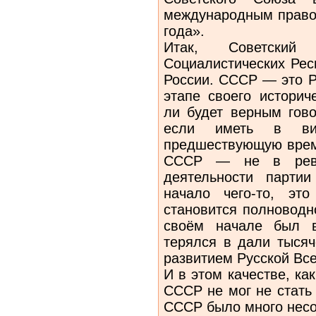
международным правом
года».
Итак, Советский
Социалистических Рес
России. СССР — это Р
этапе своего историч
ли будет верным гово
если иметь в вид
предшествующую врем
СССР — не в рев
деятельности парти
начало чего-то, это
становится полноводн
своём начале был в
терялся в дали тысяч
развитием Русской Вс
И в этом качестве, ка
СССР не мог не стать
СССР было много несо