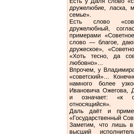
Есть у Даля слово «с
дружелюбие, ласка, 
семье».
Есть слово «сов
дружелюбный, согл
примерами «Советное
слово — благое, даю
дружеское», «Советн
«Хоть тесно, да со
любовно»…
Впрочем, у Владимира
«советский»… Конечн
намного более узк
Ивановича Ожегова, 
и означает: «к с
относящийся».
Даль даёт и приме
«Государственный Сов
Заметим, что лишь 
высший исполнитель