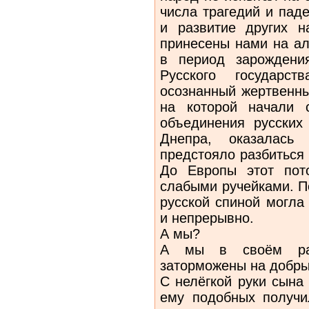
числа трагедий и пад
и развитие других 
принесены нами на ал
в период зарождени
Русского государс
осознанный жертвенны
на которой начали с
объединения русских
Днепра, оказалась
предстояло разбиться 
До Европы этот пот
слабыми ручейками. П
русской спиной могла
и непрерывно.
А мы?
А мы в своём раз
заторможены на добрых
С нелёгкой руки сына
ему подобных получи