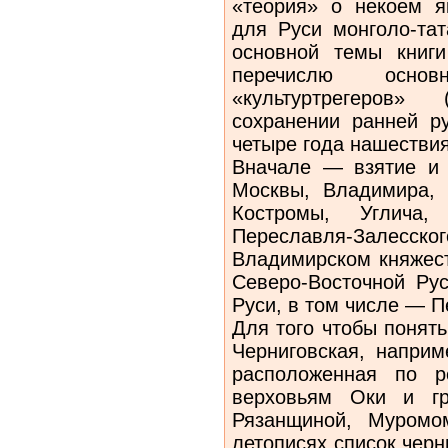
«теория» о некоем я
для Руси монголо-тат
основной темы книг
перечислю основ
«культуртрегеров»
сохранении ранней р
четыре года нашествия
Вначале — взятие и 
Москвы, Владимира, 
Костромы, Углича,
Переславля-Залесск
Владимирском княжест
Северо-Восточной Ру
Руси, в том числе — П
Для того чтобы понять
Черниговская, наприм
расположенная по р
верховьям Оки и гр
Рязанщиной, Муром
летописях список черни