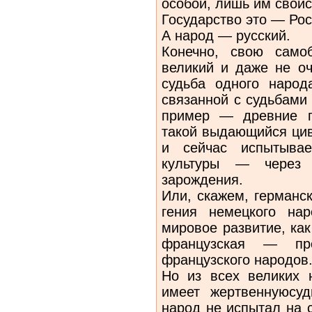
особой, лишь им свойс
Государство это — Рос
А народ — русский.
Конечно, свою само
великий и даже не оч
судьба одного народ
связанной с судьбами
пример — древние г
такой выдающийся цив
и сейчас испытывае
культуры — через 
зарождения.
Или, скажем, германс
гения немецкого на
мировое развитие, как
французская — про
французского народов
Но из всех великих 
имеет жертвеннуюсуд
народ не испытал на 