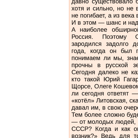
давно существовало 
хотя и сильно, но не 
не погибает, а из века
И в этом — шанс и на
А наиболее обширно
Россия. Поэтому С
зародился задолго д
года, когда он был 
понимаем ли мы, знае
прочны в русской з
Сегодня далеко не ка
кто такой Юрий Гага
Щорсе, Олеге Кошевом
ли сегодня ответят 
«котёл» Литовская, ск
давал им, в свою очер
Тем более сложно буде
— от молодых людей, 
СССР? Когда и как о
возник?» Ведь для то