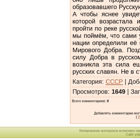
образовавшего Русску
А чтобы яснее увиде
которой возрастала 
пройти по реке русско
мы поймём, что сами 
нации определили её 
Мирового Добра. Поз
силу Добра в русско
возникла эта сила е
русских славян. Не в с
Категория
:
СССР
|
Доб
Просмотров
:
1649
|
Заг
Всего комментариев
:
0
Добавлять комментарии могу
[
Р
Копирование материала возможно пр
Сайт уп