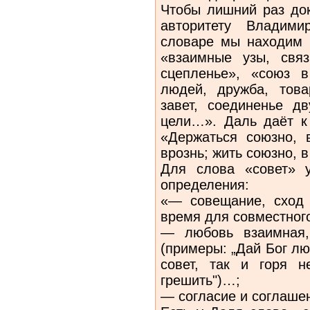
Чтобы лишний раз док
авторитету Владим
словаре мы находим т
«взаимные узы, связ
сцепленье», «союз 
людей, дружба, това
завет, соединенье д
цели…». Даль даёт к
«Держаться союзно, в
врознь; жить союзно, в
Для слова «совет» 
определения:
«— совещание, сход
время для совместног
— любовь взаимная,
(примеры: „Дай Бог лю
совет, так и горя н
грешить")…;
— согласие и соглаше