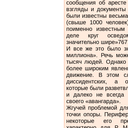
сообщения об аресте 
взгляды и документы 
были известны весьма
(свыше 1000 человек
поименно известным
деле круг осведо
значительно шире»767
И все же это было з
миллиона». Речь може
тысяч людей. Однако
более широким явлени
движение. В этом с
диссидентских, а о
которые были разветв
и далеко не всегда 
своего «авангарда».
Жгучей проблемой для
точки опоры. Перифер
некоторые его пре
характерно для Р. М