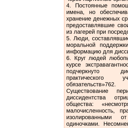
4. Постоянные помо
имена, но обеспечив
хранение денежных ср
предоставлявшие сво
из лагерей при посред
5. Люди, составлявши
моральной поддержки
информацию для дисси
6. Круг людей любоп
курсе экстравагантн
подчеркнуто дис
практического 
обязательств»762.
Существование пер
диссидентства отр
общества: «несмот
малочисленность, п
изолированными от
одиночками. Несомне