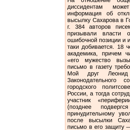
диссидентам може
информация об откл
высылку Сахарова в Г
г. 384 авторов пис
призывали власти о
ошибочной позиции и и
таки добивается. 18 
академика, причем ч
«его мужество вызы
письмо в газету треб
Мой друг Леонид
Законодательного с
городского политсов
России, а тогда сотру
участник «перифери
(позднее подверг
принудительному увол
после высылки Саха
письмо в его защиту 