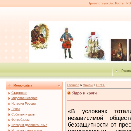
Приветствую Вас
Гость
|
RS
Главн
Главная
»
Файлы
»
СССР
Меню сайта
Ядро и круги
Стартовая
Мировая история
История России
Лента
«В условиях тотали
События и даты
независимой общест
Фотообзоры
беззащитности от прес
История Древнего Рима
История стран мира