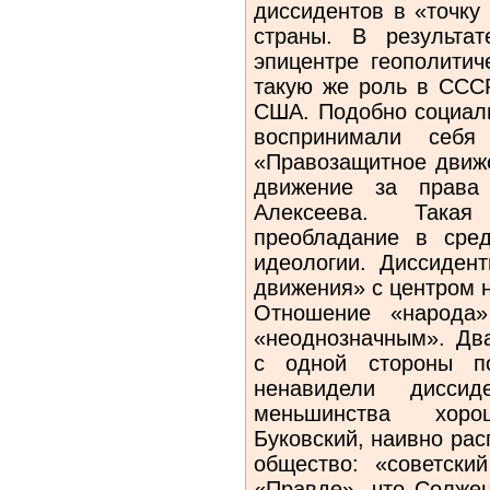
диссидентов в «точку
страны. В результа
эпицентре геополитич
такую же роль в СССР
США. Подобно социали
воспринимали себя 
«Правозащитное движ
движение за права
Алексеева. Такая
преобладание в сред
идеологии. Диссиден
движения» с центром 
Отношение «народа»
«неоднозначным». Дв
с одной стороны п
ненавидели диссид
меньшинства хор
Буковский, наивно рас
общество: «советский
«Правде», что Солже