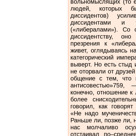
вольномыслящих (то е
людей, которых б
диссидентов) усили
диссидентами и у
(«либералами»). Со 
диссидентству, оно
презрения к «либер
живет, оглядываясь н
категорический импер
выверт. Но есть стыд 
не оторвали от друзей
общение с тем, что 
антисовестью»759, 
конечно, отношение к
более снисходитель
говорил, как говорят
«Не надо мученичеств
Раньше ли, позже ли, 
нас молчаливо осуж
отстаивал по–средн