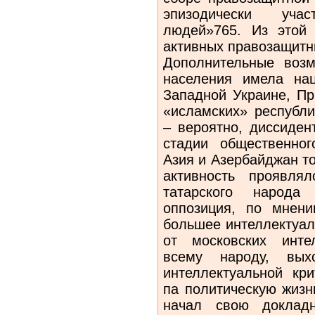
эпизодически уча
людей»765. Из этой
активных правозащитн
Дополнительные возм
населения имела нац
Западной Украине, Пр
«исламских» республ
– вероятно, диссиден
стадии общественног
Азия и Азербайджан т
активность проявля
татарского народа
оппозиция, по мнен
большее интеллектуал
от московских инте
всему народу, вых
интеллектуальной кри
па политическую жизн
начал свою докла