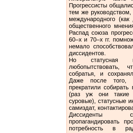
Прогрессисты общалис
тем же руководством,
международного (как 
общественного мнения
Распад союза прогрес
60–х и 70–х гг. помно
немало способствова
диссидентов.
Но статусная ин
любопытствовать, ч
собратья, и сохраня
Даже после того, к
прекратили собирать 
(раз уж они такие 
суровые), статусные 
самиздат, контактиров
Диссиденты со
пропагандировать про
потребность в ра