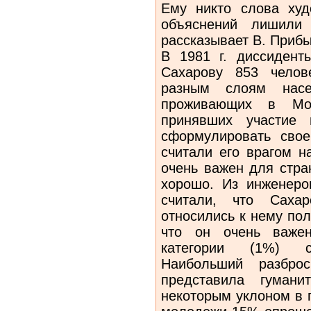
Ему никто слова худ
объяснений лишили 
рассказывает В. Приб
В 1981 г. диссидент
Сахарову 853 челов
разным слоям насе
проживающих в Мос
принявших участие 
сформулировать сво
считали его врагом н
очень важен для стра
хорошо. Из инженеро
считали, что Саха
относились к нему по
что он очень важен
категории (1%) с
Наибольший разбро
представила гумани
некоторым уклоном в 