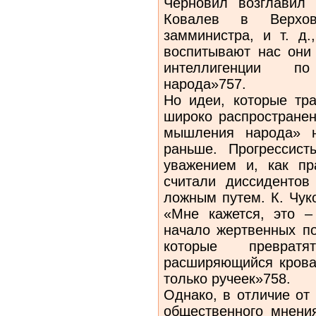
Черновил возглавил 
Ковалев в Верхо
замминистра, и т. д.
воспитывают нас они
интеллигенции п
народа»757.
Но идеи, которые тр
широко распространен
мышления народа» н
раньше. Прогрессист
уважением и, как пр
считали диссидентов
ложным путем. К. Чук
«Мне кажется, это –
начало жертвенных по
которые превра
расширяющийся кровав
только ручеек»758.
Однако, в отличие от
общественного мнения