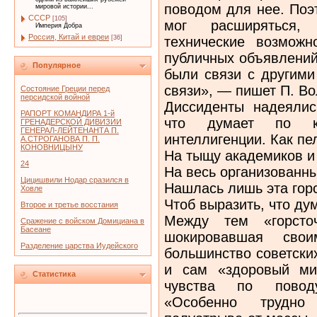
поводом для нее. Поэ
мировой истории...
СССР
[105]
мог расширяться,
Империя Добра
Россия, Китай и евреи
технические возмож
[36]
публичных объявлений
Популярное
были связи с другими
связи», — пишет П. Во
Состояние Греции перед
персидской войной
Диссиденты надеялис
РАПОРТ КОМАНДИРА 1-й
что думает по к
ГРЕНАДЕРСКОЙ ДИВИЗИИ
ГЕНЕРАЛ-ЛЕЙТЕНАНТА П.
интеллигенции. Как пе
А.СТРОГАНОВА П. П.
КОНОВНИЦЫНУ
На тыщу академиков и
24
На весь организованны
Цицишвили Нодар сразился в
Нашлась лишь эта горс
Ховле
Чтоб выразить, что ду
Второе и третье восстания
Между тем «горсточ
Сражение с войском Домициана в
Басеане
шокировавшая сво
Разделение царства Иудейского
большинство советски
и сам «здоровый ми
Статистика
чувства по поводу
«Особенно трудно