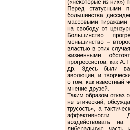
(«некоторые из них») 
Перед статусными п
большинства диссиден
массовыми тиражами 
на свободу от цензур
Большинство прогр
меньшинство – второ
властью в этих случа
жизненными обстоят
прогрессистов, как А. 
др. Здесь были ва
эволюции, и творческ
о том, как известный 
мнение друзей.
Таким образом отказ о
не этический, обсужд
трусость», а тактиче
эффективности.
воздействовать на
либеральную часть и