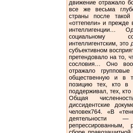
движение отражало бо
все же весьма глуб
страны после такой
«оттепели» и прежде 
интеллигенции… О
социальному со
интеллигентским, это
субъективном восприя
претендовало на то, ч
сословия… Оно воо
отражало групповы
общественную и в т
позицию тех, кто в 
поддерживал, тех, кто
Общая численнос
диссидентские докум
человек764. «В «те
деятельности —
репрессированным, р
сборе правозащитной