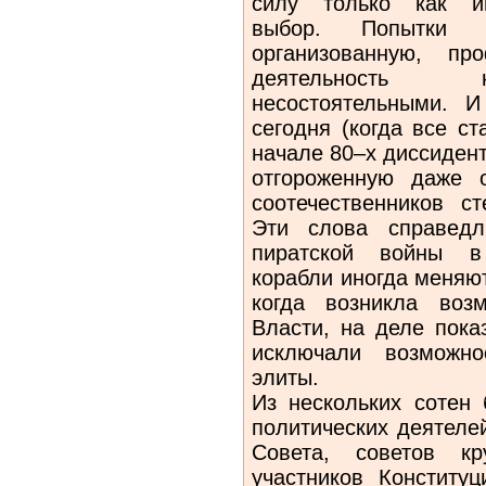
силу только как ин
выбор. Попытки 
организованную, пр
деятельность н
несостоятельными. 
сегодня (когда все с
начале 80–х диссидент
отгороженную даже 
соотечественников с
Эти слова справед
пиратской войны в 
корабли иногда меняю
когда возникла воз
Власти, на деле пока
исключали возможно
элиты.
Из нескольких сотен
политических деятелей
Совета, советов кр
участников Конституц