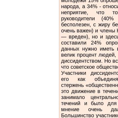
молодежи 15% опроше
народа, а 34% - отно
неприятие, что то
руководители (4
бесполезен, с жиру б
очень важен) и члены
— вреден), но и здес
составили 24% опро
данных нужно иметь 
велик процент людей,
диссидентством. Но в
что советское общест
Участники диссидент
его как объединяю
стержень «общественн
это движение в течен
занимало центральн
течений и было для
мнение очень дал
Большинство участник