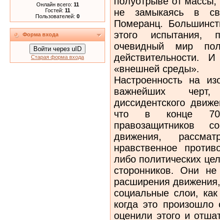
полуотрыве от массы, 
Онлайн всего:
11
не замыкаясь в св
Гостей:
11
Пользователей:
0
Померанц. Большинст
этого испытания, 
Форма входа
очевидный мир полн
Войти через uID
действительности. 
Старая форма входа
«внешней среды».
Настроенность на из
важнейших черт,
диссидентского движе
что в конце 70–
правозащитников со
движения, рассма
нравственное против
либо политических цел
сторонников. Они не
расширения движения,
социальные слои, как
когда это произошло 
оценили этого и отша