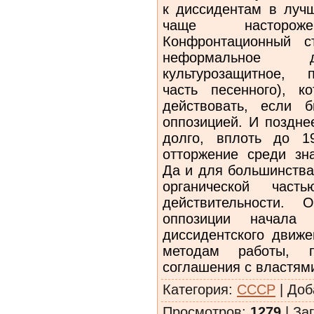
к диссидентам в луч
чаще насторо
Конфронтационный с
неформальное дв
культурозащитное, п
часть песенного), 
действовать, если 
оппозицией. И поздне
долго, вплоть до 19
отторжение среди зн
Да и для большинств
органической част
действительности. 
оппозиции начала 
диссидентского движ
методам работы, п
соглашения с властям
Категория
:
СССР
|
Доб
Просмотров
:
1279
|
Заг