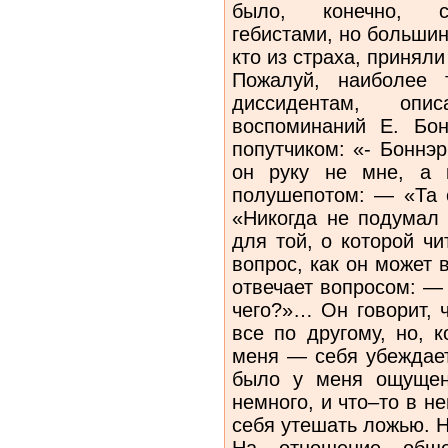
было, конечно, сп
гебистами, но большин
кто из страха, принял
Пожалуй, наиболее 
диссидентам, оп
воспоминаний Е. Бо
попутчиком: «- Боннэ
он руку не мне, а 
полушепотом: — «Та 
«Никогда не подумал
для той, о которой 
вопрос, как он может 
отвечает вопросом: — 
чего?»… Он говорит, ч
все по другому, но, к
меня — себя убеждает
было у меня ощущен
немного, и что–то в н
себя утешать ложью. 
На отношение обще