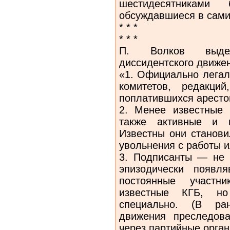
шестидесятниками
обсуждавшиеся в сами
* * *
* * *
П. Волков выдел
диссидентского движе
«1. Официально легал
комитетов, редакци
поплатившихся аресто
2. Менее известные
также активные и 
Известны они станови
увольнения с работы и
3. Подписанты — не 
эпизодически появл
постоянные участн
известные КГБ, н
специально. (В ран
движения преследов
через партийные орган