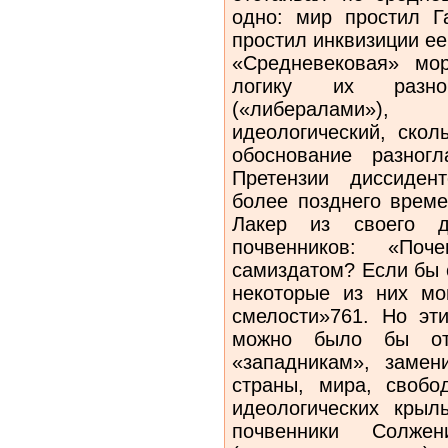
одно: мир простил Г
простил инквизиции ее
«Средневековая» мо
логику их разно
(«либералами»)
идеологический, скол
обоснование разног
Претензии диссиден
более позднего време
Лакер из своего д
почвенников: «По
самиздатом? Если бы 
некоторые из них мо
смелости»761. Но эт
можно было бы от
«западникам», замен
страны, мира, свобо
идеологических кры
почвенники Солже