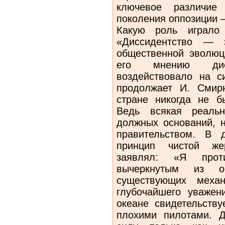
ключевое различие
поколения оппозиции 
Какую роль играло 
«Диссидентство — 
общественной эволюц
его мнению дис
воздействовало на с
продолжает И. Смир
стране никогда не б
Ведь всякая реальн
должных оснований, н
правительством. В 
принцип чистой жер
заявлял: «Я прот
вычеркнутым из о
существующих меха
глубочайшего уваже
океане свидетельству
плохими пилотами. 