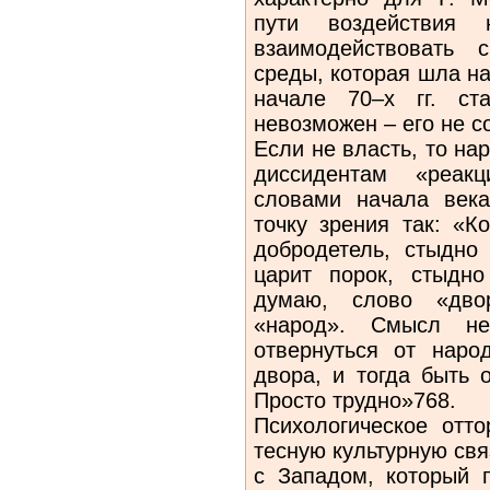
пути воздействия
взаимодействовать 
среды, которая шла н
начале 70–х гг. ст
невозможен – его не с
Если не власть, то на
диссидентам «реакц
словами начала века
точку зрения так: «К
добродетель, стыдно
царит порок, стыдн
думаю, слово «дво
«народ». Смысл не
отвернуться от наро
двора, и тогда быть 
Просто трудно»768.
Психологическое отт
тесную культурную свя
с Западом, который 