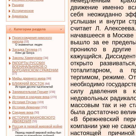
немедленным крах
Рыцари
движение именно всл
Историческое
себя неожиданно эф
Адмиралы
услышан и внутри с
считает Л. Алексеев
Категории раздела
начавшееся в Москве 
Происхождения римского
вышло за ее пределы,
народа
[33]
О знаменитых людях
проникло в другие 
Загадка Гитлера
[7]
Ален де Бенуа
кажущийся. Диссидент
Законы Хаммурапи
[34]
открыто развиватьс
РАПОРТЫ РУССКИХ
ВОЕНАЧАЛЬНИКОВ О
тоталитарном, а 
БОРОДИНСКОМ СРАЖЕНИИ
[27]
терпимом, режиме. От
Мифы древнего мира
[99]
необходимо государст
БЛИЖНИЙ ВОСТОК
[64]
История десяти тысячелетий
силу давления в к
Занимательная Греция
[156]
недовольных радикало
История в средние века
[270]
История Грузии
[103]
массовым так и не ст
История Армении
[152]
была достаточно велик
Средние века
[50]
«В брежневский пер
ИСТОРИЯ МАХНОВСКОГО
ДВИЖЕНИЯ
[55]
компании уже не сажал
Россия в первой мировой войне
[157]
настоящей причино
Период первой мировой войны был
одним из важнейших рубежей