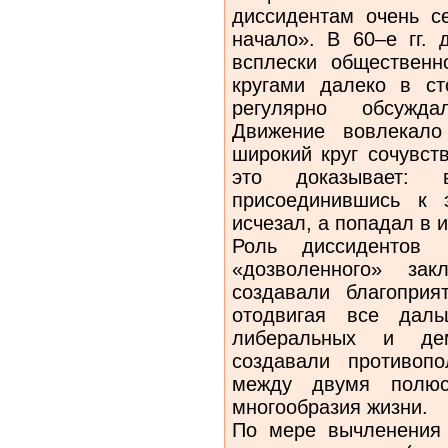
диссидентам очень се
начало». В 60–е гг. 
всплески общественн
кругами далеко в ст
регулярно обсужда
Движение вовлекало
широкий круг сочувст
это доказывает:
присоединившись к 
исчезал, а попадал в 
Роль диссидентов 
«дозволенного» за
создавали благоприя
отодвигая все даль
либеральных и дем
создавали противоп
между двумя полюс
многообразия жизни.
По мере вычленения