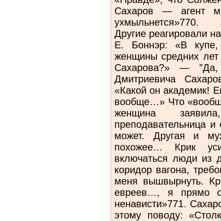
Сахаров — агент ми
ухмыльнется»770.
Другие реагировали на
Е. Боннэр: «В купе
женщины средних лет
Сахарова?» — ”Да,
Дмитриевича Сахаро
«Какой он академик! Е
вообще…» Что «вообще
женщина заявил
преподавательница и 
может. Другая и му
похожее… Крик уси
включаться люди из д
коридор вагона, треб
меня вышвырнуть. Кр
евреев…, я прямо 
ненависти»771. Сахар
этому поводу: «Стол