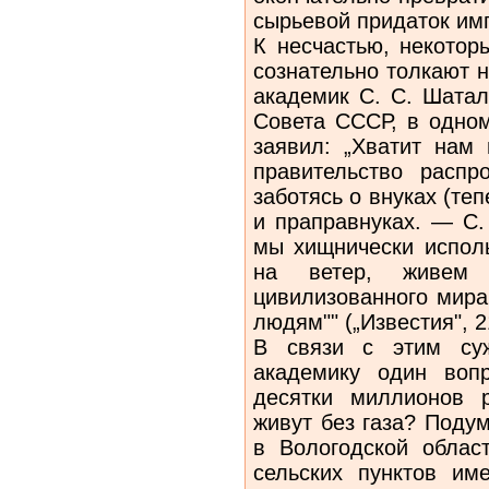
сырьевой придаток им
К несчастью, некотор
сознательно толкают н
академик С. С. Шатал
Совета СССР, в одном
заявил: „Хватит нам 
правительство распр
заботясь о внуках (те
и праправнуках. — С. 
мы хищнически исполь
на ветер, живем
цивилизованного мира
людям"" („Известия", 21
В связи с этим суж
академику один воп
десятки миллионов р
живут без газа? Подум
в Вологодской облас
сельских пунктов им