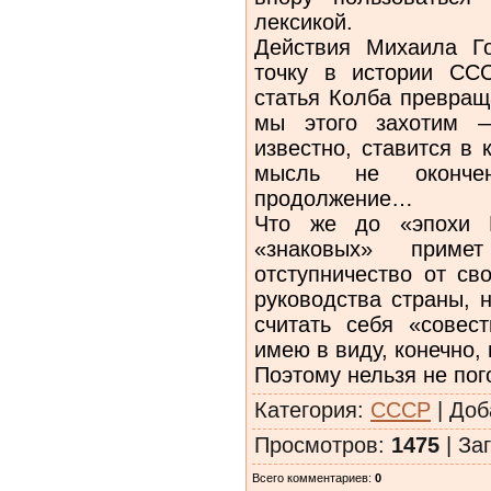
лексикой.
Действия Михаила Г
точку в истории СС
статья Колба превращ
мы этого захотим —
известно, ставится в 
мысль не оконче
продолжение…
Что же до «эпохи Г
«знаковых» приме
отступничество от св
руководства страны, 
считать себя «совес
имею в виду, конечно,
Поэтому нельзя не пого
Категория
:
СССР
|
Доб
Просмотров
:
1475
|
Заг
Всего комментариев
:
0