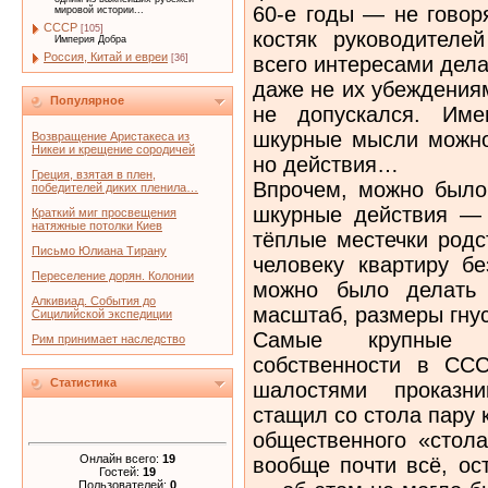
60-е годы — не говор
мировой истории...
СССР
[105]
костяк руководителе
Империя Добра
Россия, Китай и евреи
всего интересами дела
[36]
даже не их убеждения
Популярное
не допускался. Им
шкурные мысли можно 
Возвращение Аристакеса из
Никеи и крещение сородичей
но действия…
Греция, взятая в плен,
Впрочем, можно было
победителей диких пленила…
шкурные действия — 
Краткий миг просвещения
натяжные потолки Киев
тёплые местечки родс
Письмо Юлиана Тирану
человеку квартиру бе
Переселение дорян. Колонии
можно было делать 
Алкивиад. События до
масштаб, размеры гну
Сицилийской экспедиции
Самые крупные х
Рим принимает наследство
собственности в СС
Статистика
шалостями проказни
стащил со стола пару 
общественного «стола
Онлайн всего:
19
вообще почти всё, ос
Гостей:
19
Пользователей:
0