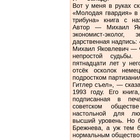
Вот у меня в руках с
«Молодая гвардия» в 
трибуна» книга с н
Автор — Михаил Яко
экономист-эколог
дарственная надпись:
Михаил Яковлевич — ч
непростой судьбы. 
пятнадцати лет у нег
отсёк осколок неме
подростком партизани
Гитлер съел», — сказ
1993 году. Его книга
подписанная в печа
советском общест
настольной для люб
высший уровень. Но 
Брежнева, а уж тем 
нормальным обществ