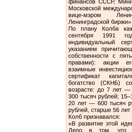
финансов СССР, Мини
Московской междунаро
вице-мэром Лени
Ленинградской биржи
По плану Колба ка
сентября 1991 г
индивидуальный сер
указанием причитаю
собственности с пят
правами): акции е
взаимные инвестицио
сертификат капита
богатство (СКНБ) с
возрасте: до 7 лет —
300 тысяч рублей; 15–
20 лет — 600 тысяч р
рублей, старше 56 лет
Колб признавался:
«В развитие этой иде
Дело в том, что в