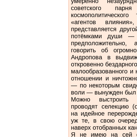
умеренно незауряд
советского парн
космополитического
«агентов влияния
представляется друго
потёмками души — 
предположительно, 
говорить об огромн
Андропова в выдвиж
откровенно бездарног
малообразованного и 
отношении и ничтожн
— по некоторым свиде
воли — вынужден был 
Можно выстроить ц
проводят селекцию (
на идейное перерожде
уж те, в свою очере
наверх отобранных ка
Я не имею на сей с