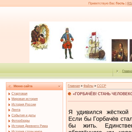
Приветствую Вас
Гость
|
RS
Главн
Главная
»
Файлы
»
СССР
Меню сайта
«ГОРБАЧЁВ! СТАНЬ ЧЕЛОВЕК
Стартовая
Мировая история
История России
Лента
Я удивился жёсткой 
События и даты
Если бы Горбачёв стал
Фотообзоры
бы жить. Единстве
История Древнего Рима
История стран мира