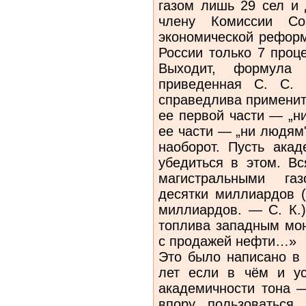
газом лишь 29 сел и
члену Комиссии С
экономической реформ
России только 7 проц
Выходит, формул
приведенная С. С. 
справедлива применит
ее первой части — „ни
ее части — „ни людям"
наоборот. Пусть акад
убедиться в этом. Вс
магистральными газ
десятки миллиардов 
миллиардов. — С. К.)
топлива западным мо
с продажей нефти…»
Это было написано в 
лет если в чём и ус
академичности тона —
впору пользоваться 