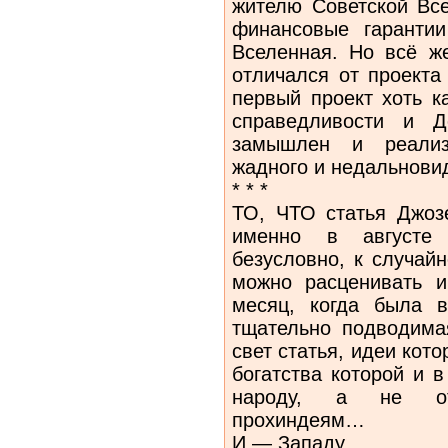
жителю Советской Вс
финансовые гаранти
Вселенная. Но всё ж
отличался от проекта
первый проект хоть к
справедливости и Д
замышлен и реализ
жадного и недальнови
* * *
ТО, ЧТО статья Джоз
именно в августе 
безусловно, к случай
можно расценивать и
месяц, когда была в
тщательно подводим
свет статья, идеи кот
богатства которой и 
народу, а не от
прохиндеям…
И — Западу.