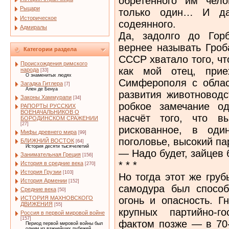
обретённого им чело
Рыцари
только один… И да
Историческое
содеянного.
Адмиралы
Да, задолго до Горб
вернее называть Гроб
Категории раздела
СССР хватало того, ч
Происхождения римского
как мой отец, прие
народа
[33]
О знаменитых людях
Симферополя с облас
Загадка Гитлера
[7]
Ален де Бенуа
развития животноводс
Законы Хаммурапи
[34]
робкое замечание од
РАПОРТЫ РУССКИХ
ВОЕНАЧАЛЬНИКОВ О
насчёт того, что в
БОРОДИНСКОМ СРАЖЕНИИ
[27]
рискованное, в оди
Мифы древнего мира
[99]
поголовье, высокий па
БЛИЖНИЙ ВОСТОК
[64]
История десяти тысячелетий
— Надо будет, зайцев 
Занимательная Греция
[156]
* * *
История в средние века
[270]
История Грузии
[103]
Но тогда этот же гру
История Армении
[152]
самодура был способ
Средние века
[50]
огонь и опасность. Г
ИСТОРИЯ МАХНОВСКОГО
ДВИЖЕНИЯ
[55]
крупных партийно-г
Россия в первой мировой войне
[157]
фактом позже — в 70-
Период первой мировой войны был
одним из важнейших рубежей