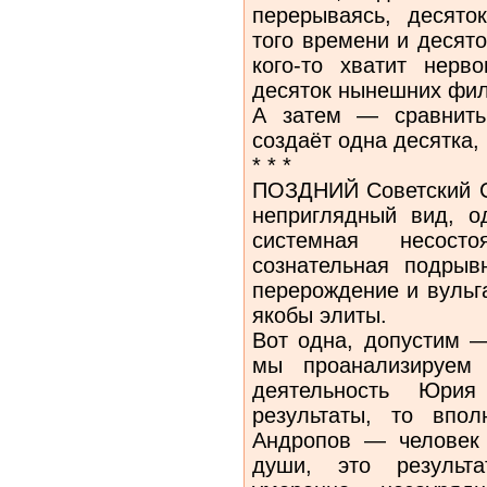
перерываясь, десято
того времени и десят
кого-то хватит нерв
десяток нынешних фи
А затем — сравнить
создаёт одна десятка, 
* * *
ПОЗДНИЙ Советский С
неприглядный вид, о
системная несосто
сознательная подрыв
перерождение и вульг
якобы элиты.
Вот одна, допустим —
мы проанализируем 
деятельность Юри
результаты, то впо
Андропов — человек
души, это результа