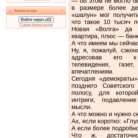
— об этом не могло б
в размере более де
Форма входа
«шалун» мог получит
Войти через uID
что такое 10 тысяч п
Старая форма входа
Новая «Волга» да д
квартира, плюс — банк
А что имеем мы сейча
Ну, я, пожалуй, сэко
адресовав его к
телевидения, газ
впечатлениям.
Сегодня «демократы»
позднего Советског
полосу, для которо
интриги, подавлени
мысли.
А что можно и нужно с
Ах, если коротко: «Глу
А если более подробн
Что ж, достаточн