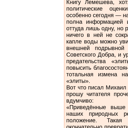
Книгу Лемешева, хот
политические оцен
особенно сегодня — н
полна информацией 
оттуда лишь одну, но 
ничего в ней не сокр
капле воды можно уви
внешней подрывной
Советского Добра, и 
предательства «эли
повысить благосостоя
тотальная измена на
«элиты».
Вот что писал Михаил 
прошу читателя проче
вдумчиво:
«Приведённые выше 
наших природных ре
положение. Такая
окончательно преврат