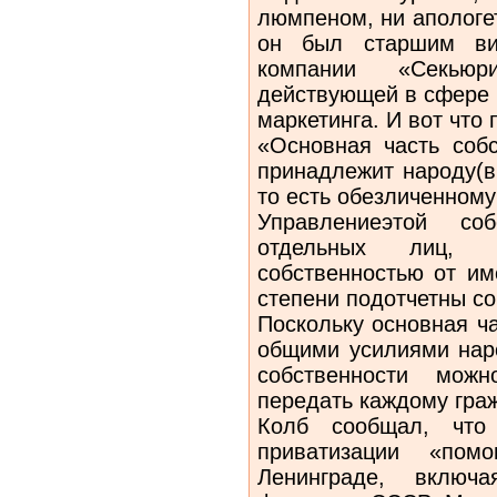
люмпеном, ни апологе
он был старшим виц
компании «Секьюр
действующей в сфере 
маркетинга. И вот что 
«Основная часть соб
принадлежит народу(в
то есть обезличенному
Управлениеэтой со
отдельных лиц, к
собственностью от им
степени подотчетны с
Поскольку основная ч
общими усилиями наро
собственности можн
передать каждому гра
Колб сообщал, что
приватизации «по
Ленинграде, включ