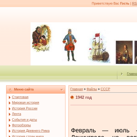
Приветствую Вас
Гость
|
RS
Главн
Главная
»
Файлы
»
СССР
Меню сайта
1942 год
Стартовая
Мировая история
История России
Лента
События и даты
Фотообзоры
Февраль — июль —
История Древнего Рима
История стран мира