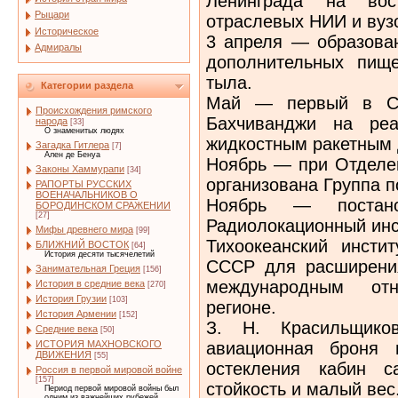
Ленинграда на вос
Рыцари
отраслевых НИИ и вуз
Историческое
3 апреля — образова
Адмиралы
дополнительных пищ
тыла.
Категории раздела
Май — первый в СС
Происхождения римского
Бахчиванджи на реа
народа
[33]
О знаменитых людях
жидкостным ракетным 
Загадка Гитлера
[7]
Ален де Бенуа
Ноябрь — при Отделе
Законы Хаммурапи
[34]
организована Группа п
РАПОРТЫ РУССКИХ
ВОЕНАЧАЛЬНИКОВ О
Ноябрь — постано
БОРОДИНСКОМ СРАЖЕНИИ
[27]
Радиолокационный инс
Мифы древнего мира
[99]
Тихоокеанский инсти
БЛИЖНИЙ ВОСТОК
[64]
История десяти тысячелетий
СССР для расширени
Занимательная Греция
[156]
международным от
История в средние века
[270]
История Грузии
[103]
регионе.
История Армении
[152]
З. Н. Красильщиков
Средние века
[50]
авиационная броня 
ИСТОРИЯ МАХНОВСКОГО
ДВИЖЕНИЯ
[55]
остекления кабин с
Россия в первой мировой войне
[157]
стойкость и малый вес
Период первой мировой войны был
одним из важнейших рубежей