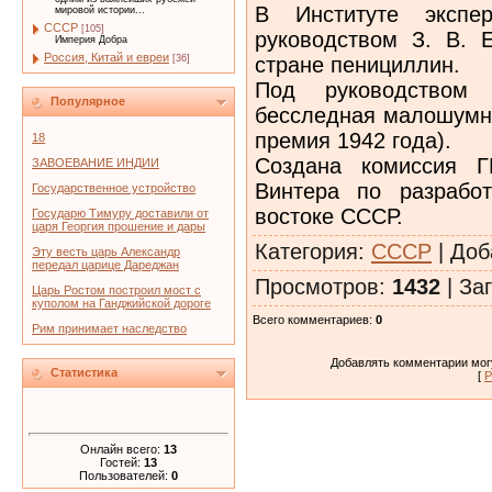
В Институте экспе
мировой истории...
СССР
[105]
руководством З. В. 
Империя Добра
Россия, Китай и евреи
стране пенициллин.
[36]
Под руководством
Популярное
бесследная малошумна
премия 1942 года).
18
Создана комиссия Г
ЗАВОЕВАНИЕ ИНДИИ
Винтера по разрабо
Государственное устройство
востоке СССР.
Государю Тимуру доставили от
царя Георгия прошение и дары
Категория
:
СССР
|
Доб
Эту весть царь Александр
передал царице Дареджан
Просмотров
:
1432
|
Заг
Царь Ростом построил мост с
куполом на Ганджийской дороге
Всего комментариев
:
0
Рим принимает наследство
Добавлять комментарии могу
Статистика
[
Р
Онлайн всего:
13
Гостей:
13
Пользователей:
0