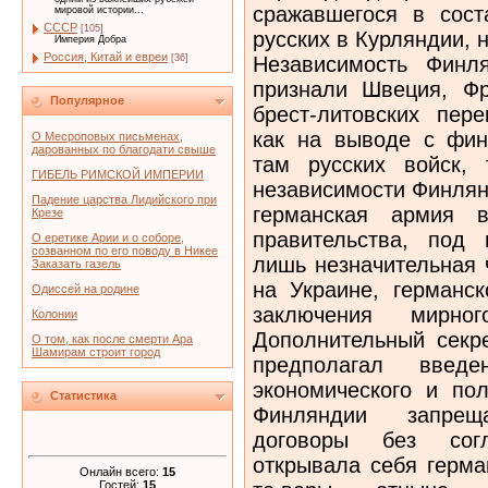
сражавшегося в сост
мировой истории...
СССР
[105]
русских в Курляндии, 
Империя Добра
Россия, Китай и евреи
Независимость Финл
[36]
признали Швеция, Ф
Популярное
брест-литовских пер
как на выводе с фин
О Месроповых письменах,
дарованных по благодати свыше
там русских войск,
ГИБЕЛЬ РИМСКОЙ ИМПЕРИИ
независимости Финлянд
Падение царства Лидийского при
германская армия в
Крезе
правительства, под 
О еретике Арии и о соборе,
созванном по его поводу в Никее
лишь незначительная 
Заказать газель
на Украине, германск
Одиссей на родине
заключения мирно
Колонии
Дополнительный секре
О том, как после смерти Ара
Шамирам строит город
предполагал вве
экономического и пол
Статистика
Финляндии запрещ
договоры без сог
открывала себя герма
Онлайн всего:
15
Гостей:
15