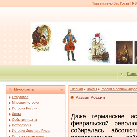
Приветствую Вас
Гость
|
RS
Главн
Главная
»
Файлы
»
Россия в первой миро
Меню сайта
Развал России
Стартовая
Мировая история
История России
Лента
Даже германские ис
События и даты
февральской револю
Фотообзоры
собиралась абсолю
История Древнего Рима
История стран мира