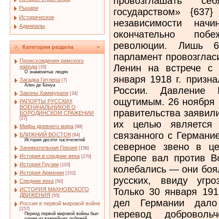
провозглашать се
Рыцари
государством» {637
Историческое
независимости нач
Адмиралы
окончательно поб
революции. Лишь 6
Категории раздела
парламент провозглас
Происхождения римского
Ленин на встрече с
народа
[33]
О знаменитых людях
января 1918 г. призн
Загадка Гитлера
[7]
Ален де Бенуа
России. Давление
Законы Хаммурапи
[34]
ощутимым. 26 ноября 
РАПОРТЫ РУССКИХ
ВОЕНАЧАЛЬНИКОВ О
правительства заявил
БОРОДИНСКОМ СРАЖЕНИИ
[27]
их целью является 
Мифы древнего мира
[99]
связанного с Германи
БЛИЖНИЙ ВОСТОК
[64]
История десяти тысячелетий
северное звено в це
Занимательная Греция
[156]
Европе вал против В
История в средние века
[270]
История Грузии
[103]
колебались — они боя
История Армении
[152]
русских, ввиду угро
Средние века
[50]
Только 30 января 191
ИСТОРИЯ МАХНОВСКОГО
ДВИЖЕНИЯ
[55]
дел Германии дало 
Россия в первой мировой войне
[157]
перевод добровольч
Период первой мировой войны был
одним из важнейших рубежей