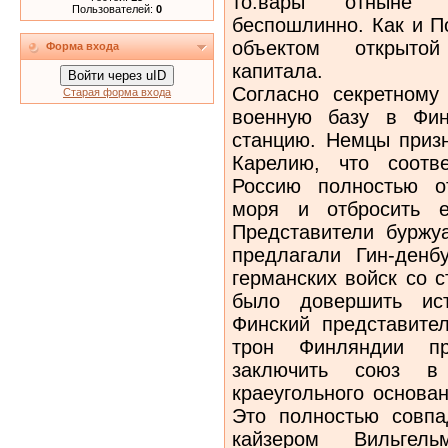
то.вары отныне 
Пользователей:
0
беспошлинно. Как и П
объектом открытой
Форма входа
капитала.
Войти через uID
Согласно секретному
Старая форма входа
военную базу в Фин
станцию. Немцы приз
Карелию, что соотв
Россию полностью о
моря и отбросить е
Представители буржуа
предлагали Гин-денб
германских войск со 
было довершить ист
Финский представите
трон Финляндии пр
заключить союз в к
краеугольного основа
Это полностью совп
кайзером Вильге