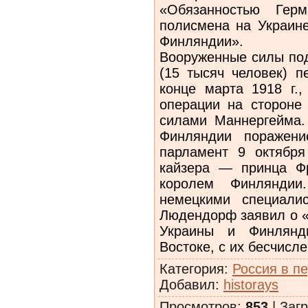
«Обязанностью Герм
полисмена на Украине
Финляндии».
Вооруженные силы под
(15 тысяч человек) п
конце марта 1918 г.
операции на стороне
силами Маннергейма.
Финляндии поражени
парламент 9 октября
кайзера — принца Ф
королем Финляндии
немецкими специали
Людендорф заявил о «
Украины и Финлянди
Востоке, с их бесчисл
Категория
:
Россия в п
Добавил
:
historays
Просмотров
:
853
|
Загр