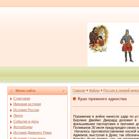
Главная
»
Файлы
»
Россия в первой миро
Меню сайта
Крах прежнего единства
Стартовая
Мировая история
История России
Лента
Поражение в войне нанесло удар по ус
Берлине Джеймс Джерард доложил в В
События и даты
фальшивыми паспортами и прочими док
Фотообзоры
Поливанов 30 июля предупредил своих ко
Началось противопоставление косной мо
История Древнего Рима
Аджемов, выступая в Думе, так обозна
История стран мира
борьбы; было понято, что, не организо