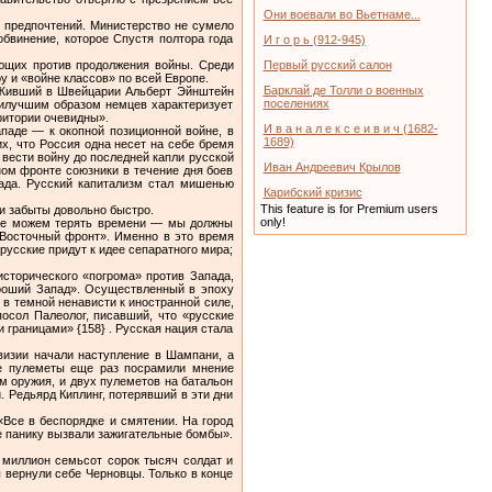
Они воевали во Вьетнаме...
 предпочтений. Министерство не сумело
бвинение, которое Спустя полтора года
И г о р ь (912-945)
ающих против продолжения войны. Среди
Первый русский салон
у и «войне классов» по всей Европе.
Барклай де Толли о военных
. Живший в Швейцарии Альберт Эйнштейн
поселениях
аилучшим образом немцев характеризует
ритории очевидны».
И в а н а л е к с е и в и ч (1682-
ападе — к окопной позиционной войне, в
1689)
х, что Россия одна несет на себе бремя
вести войну до последней капли русской
Иван Андреевич Крылов
ном фронте союзники в течение дня боев
пада. Русский капитализм стал мишенью
Карибский кризис
This feature is for Premium users
ли забыты довольно быстро.
only!
ы не можем терять времени — мы должны
а Восточный фронт». Именно в это время
русские придут к идее сепаратного мира;
исторического «погрома» против Запада,
ороший Запад». Осуществленный в эпоху
 в темной ненависти к иностранной силе,
осол Палеолог, писавший, что «русские
 границами» {158} . Русская нация стала
визии начали наступление в Шампани, а
ие пулеметы еще раз посрамили мнение
 оружия, и двух пулеметов на батальон
 Редьярд Киплинг, потерявший в эти дни
Все в беспорядке и смятении. На город
е панику вызвали зажигательные бомбы».
 миллион семьсот сорок тысяч солдат и
 вернули себе Черновцы. Только в конце