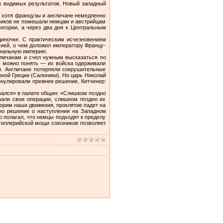
их видимых результатов. Новый западный
И хотя французы и англичане немедленно
зников не помешали немцам и австрийцам
ногории, а через два дня к Центральным
диночке. С практическим исчезновением
ией, о чем доложил императору Францу-
ональную империю.
гличанам и счел нужным высказаться по
в можно понять — их войска одерживали
и. Англичане потерпели сокрушительные
ной Греции (Салоники). Но царь Николай
ннулировали прежнее решение, Китченер:
рвался» в палате общин: «Слишком поздно
чали свои операции, слишком поздно их
корим наши движения, проклятие падет на
тно решение о наступлении на Западном
 полагал, что немцы подходят к пределу
ртиллерийской мощи союзников позволяет