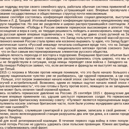
ые подряды внутри своего семейного круга, работала обычная система привилегий и
— своими действиями оно помогло создать устрашающий хаос. Впервые прозвучало о
ование государственных и общественных структур почти невозможным.
овине сентября состоялась конференция европейских социал-демократов, выступ
Ленин и Л. Д. Троцкий. Итоговый манифест конференции призывал к немедленному мир
круги пацифистов. Но они же разделяли и широко распространившийся скептицизм
еном Ролланом: «Победы в России оживили германское высокомерие и аппетит. Н
восхищение и вера в силу, их твердая решимость победить и аннексировать новые тер
да русская армия впервые подключилась к тому, что уже давно стало рутиной на З
апад косвенно предает своего союзника, что Запад пользуется людской массой русски
венного мнения России стала прямо или косвенно выражать ту идею, что Запад будет 
риотическая газета «Русский инвалид» печатала сообщения вроде того, что на Запад
ые чувства неизбежно стали частью «национального мятежа» против союзного За
, что он был самым вестернизированным элементом русского общества.
айную легкость перехода от восторга к подозрению. Вчерашние братские объятия бы
ативные чувства против нас и французов распространились столь широко, что м
мы не бездействуем в ситуации, когда немцы переводят свои войска с Западного н
ба генерал Робертсон заявил, что, если англичане и французы не выступят на западе, 
орг Пятый.
1915 г.) погрома в Москве против немцев понимали, что это было начало большого 
наружу национальное чувство уже не разбиралось, где «дурной германизм, а где х
 Польше, этот погром знаменовал начало новой эпохи: светлые корабли Петра тонули
огучей и истребительной. Возможно, одним из первых ощутил начало новой эпохи п
ю восприимчивость", что они готовы к бунту против всего, лежащего за их западными
 не может быть оплачен такой огромной кровью.
ись ослабить германское давление на Россию. 25 сентября 1915 г. французские ди
личане впервые применили газ, удушив шестьсот германских солдат. Но германск
сяцами ранее Британскому военному совету: «Пулемет является переоцененным видом
 пулеметы косили элитные британские части, поля были усеяны мундирами цвета хаки.
рнет нам сыновей?»
ренс Фармборо, служившая санитаркой в русской армии, записала в свой дневник: «
пелин, около железнодорожной станции разрушены два или три дома, а в самом город
ар по Лондону.
ой для всей антигерманской коалиции. В течение первого года войны в плен попали
ной потерь России не удалось удержать свои польские провинции. Южнее австрийцы
сь стабилизировать свой фронт.