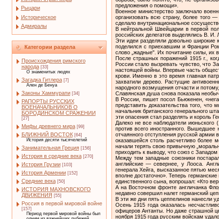
предложения о помощи».
Рыцари
Военное министерство заключало военн
Историческое
организовать всю страну, более того 
сделало внутринациональное сосуществ
Адмиралы
В нейтральной Швейцарии в первой пол
российских делегатов выделялись В. И. 
Эти идеи разделяли довольно широкие 
поделился с приехавшим и Франции Ром
Категории раздела
слово „жадные". Их почитание силы, их 
После страшных поражений 1915 г., ког
Происхождения римского
России стало вызревать чувство, что З
народа
[33]
настоящей войны. Впервые часть общест
О знаменитых людях
крови. Именно в это время главная пат
Загадка Гитлера
[7]
захватили дерево. Растущие антивоенн
Ален де Бенуа
народного возмущения отчасти и потому
Законы Хаммурапи
Славянская душа снова показала необыч
[34]
В России, пишет посол Бьюкенен, «нег
РАПОРТЫ РУССКИХ
представить доказательства того, что 
ВОЕНАЧАЛЬНИКОВ О
начальник британского генерального шта
БОРОДИНСКОМ СРАЖЕНИИ
эти опасения стал разделять и король Ге
[27]
Далеко не все наблюдатели июньского (
Мифы древнего мира
[99]
против всего иностранного. Вышедшее 
отчаянного отступления русской армии в
БЛИЖНИЙ ВОСТОК
[64]
оказавшейся столь расчетливо более м
История десяти тысячелетий
начали терять свою привычную „моральну
Занимательная Греция
[156]
приходить к выводу, что союз с Западом
История в средние века
[270]
Между тем западные союзники постарал
английские — севернее, у Лооса. Анг
История Грузии
[103]
генерала Хейга, высказанное пятью ме
История Армении
[152]
вполне достаточно». Теперь германские
Средние века
единственного сына, вопрошал: «Кто ве
[50]
А на Восточном фронте англичанка Фло
ИСТОРИЯ МАХНОВСКОГО
недавно совершил налет германский цеп
ДВИЖЕНИЯ
[55]
В эти же дни пять цеппелинов нанесли уд
Россия в первой мировой войне
Осень 1915 года оказалась несчастлив
[157]
офицеров Антанты. Но даже страшной це
Период первой мировой войны был
ноября 1915 года русским войскам удало
одним из важнейших рубежей