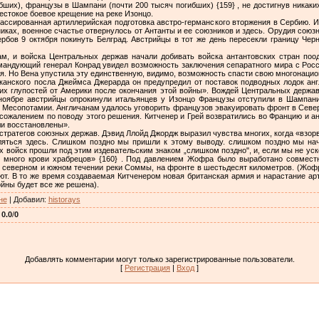
ибших), французы в Шампани (почти 200 тысяч погибших) {159} , не достигнув никак
стокое боевое крещение на реке Изонцо.
массированная артиллерийская подготовка австро-германского вторжения в Сербию. 
иках, военное счастье отвернулось от Антанты и ее союзников и здесь. Орудия сою
рбов 9 октября покинуть Белград. Австрийцы в тот же день пересекли границу Чер
м, и войска Центральных держав начали добивать войска антантовских стран поо
омандующий генерал Конрад увидел возможность заключения сепаратного мира с Росс
я. Но Вена упустила эту единственную, видимо, возможность спасти свою многонаци
канского посла Джеймса Джерарда он предупредил от поставок подводных лодок ан
ких глупостей от Америки после окончания этой войны». Вождей Центральных держа
ноябре австрийцы опрокинули итальянцев у Изонцо Французы отступили в Шампан
в Месопотамии. Англичанам удалось уговорить французов эвакуировать фронт в Север
сожалением по поводу этого решения. Китченер и Грей возвратились во Францию и а
и восстановлены».
и стратегов союзных держав. Дэвид Ллойд Джордж выразил чувства многих, когда «взо
ляться здесь. Слишком поздно мы пришли к этому выводу. слишком поздно мы на
х войск прошли под этим издевательским знаком „слишком поздно", и, если мы не ус
к много крови храбрецов» {160} . Под давлением Жофра было выработано совмес
 северном и южном течении реки Соммы, на фронте в шестьдесят километров. (Жофр
ют. В то же время создаваемая Китченером новая британская армия и нарастание а
ойны будет все же решена).
не
|
Добавил
:
historays
:
0.0
/
0
Добавлять комментарии могут только зарегистрированные пользователи.
[
Регистрация
|
Вход
]