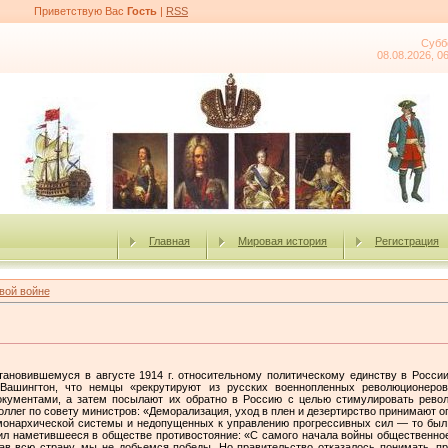
Приветствую Вас
Гость
|
RSS
Субб
08.08.2026, 0
Главная
Мировая история
Регистрация
вой войне
тановившемуся в августе 1914 г. относительному политическому единству в России.
ашингтон, что немцы «рекрутируют из русских военнопленных революционеров
ументами, а затем посылают их обратно в Россию с целью стимулировать рево
ллег по совету министров: «Деморализация, уход в плен и дезертирство принимают о
нархической системы и недопущенных к управлению прогрессивных сил — то был про
чил наметившееся в обществе противостояние: «С самого начала войны общественное
вав всю страну, мы не добьемся победы. Но правительство отказалось понимать, п