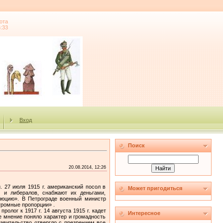
ота
6:33
Вход
Поиск
20.08.2014, 12:26
 27 июля 1915 г. американский посол в
Может пригодиться
 и либералов, снабжают их деньгами,
люцию». В Петрограде военный министр
громные пропорции» .
лог к 1917 г. 14 августа 1915 г. кадет
Интересное
 мнение поняло характер и громадность
равительство отвергло с презрением все