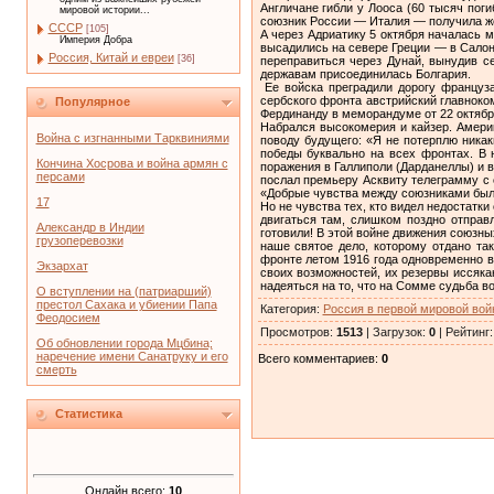
Англичане гибли у Лооса (60 тысяч пог
мировой истории...
союзник России — Италия — получила же
СССР
[105]
А через Адриатику 5 октября началась 
Империя Добра
высадились на севере Греции — в Салон
Россия, Китай и евреи
[36]
переправиться через Дунай, вынудив се
державам присоединилась Болгария.
Ее войска преградили дорогу француза
сербского фронта австрийский главнок
Популярное
Фердинанду в меморандуме от 22 октябр
Набрался высокомерия и кайзер. Амери
Война с изгнанными Тарквиниями
поводу будущего: «Я не потерплю ника
победы буквально на всех фронтах. В 
Кончина Хосрова и война армян с
поражения в Галлиполи (Дарданеллы) и 
персами
послал премьеру Асквиту телеграмму с 
«Добрые чувства между союзниками был
17
Но не чувства тех, кто видел недостатк
двигаться там, слишком поздно отправ
Александр в Индии
готовили! В этой войне движения союзны
грузоперевозки
наше святое дело, которому отдано та
фронте летом 1916 года одновременно в
Экзархат
своих возможностей, их резервы иссяка
надеяться на то, что на Сомме судьба в
О вступлении на (патриарший)
престол Сахака и убиении Папа
Категория
:
Россия в первой мировой вой
Феодосием
Просмотров
:
1513
|
Загрузок
:
0
|
Рейтинг
Об обновлении города Мцбина;
наречение имени Санатруку и его
Всего комментариев
:
0
смерть
Статистика
Онлайн всего:
10