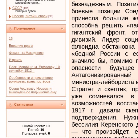
безнадежным. Позит
мировой истории...
СССР
[105]
боевые позиции Сое
Империя Добра
Россия, Китай и евреи
принесла большие ж
[36]
способна решить «па
Популярное
гигантский фронт, о
дивизий. Лидер соци
13
флюидна обстановка 
Внешние враги
«бедной России с е
Фокион за Македонию
значило бы, помимо п
Израиль
опасности будуще
Полк. Мерлин г.-м. Ермолову, 10
сентября 1812 г.
Антагонизированны
Особенности и применение
министра-лейбориста в
роликовых транспортёров
Стратег и скептик, 
Ссора Аршама с Иродом и
вынужденное подчинение ему
уже сомневался в
возможностей восста
Статистика
1917 г. давали ске
подтверждения. Нуж
бессилия Керенского 
Онлайн всего:
10
Гостей:
10
— что произойдет, е
Пользователей:
0