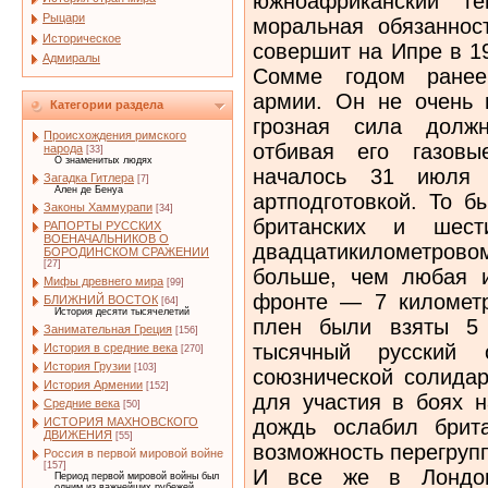
южноафриканский г
Рыцари
моральная обязанност
Историческое
совершит на Ипре в 19
Адмиралы
Сомме годом ранее,
армии. Он не очень 
Категории раздела
грозная сила должн
Происхождения римского
отбивая его газовы
народа
[33]
О знаменитых людях
началось 31 июля 1
Загадка Гитлера
[7]
Ален де Бенуа
артподготовкой. То б
Законы Хаммурапи
[34]
британских и шест
РАПОРТЫ РУССКИХ
ВОЕНАЧАЛЬНИКОВ О
двадцатикилометрово
БОРОДИНСКОМ СРАЖЕНИИ
[27]
больше, чем любая 
Мифы древнего мира
[99]
фронте — 7 километ
БЛИЖНИЙ ВОСТОК
[64]
История десяти тысячелетий
плен были взяты 5 
Занимательная Греция
[156]
тысячный русский 
История в средние века
[270]
История Грузии
[103]
союзнической солида
История Армении
[152]
для участия в боях 
Средние века
[50]
дождь ослабил брит
ИСТОРИЯ МАХНОВСКОГО
ДВИЖЕНИЯ
[55]
возможность перегруп
Россия в первой мировой войне
[157]
И все же в Лондон
Период первой мировой войны был
одним из важнейших рубежей