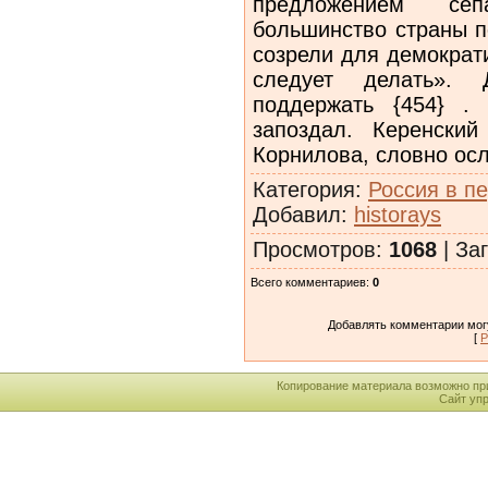
предложением сеп
большинство страны п
созрели для демократ
следует делать». 
поддержать {454} .
запоздал. Керенски
Корнилова, словно осл
Категория
:
Россия в п
Добавил
:
historays
Просмотров
:
1068
|
Заг
Всего комментариев
:
0
Добавлять комментарии могу
[
Р
Копирование материала возможно пр
Сайт уп