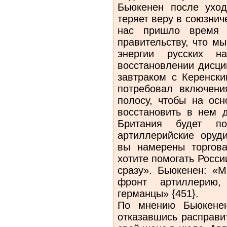
Бьюкенен после уход
теряет веру в союзнич
нас пришло время с
правительству, что м
энергии русских н
восстановлении дисци
завтраком с Керенски
потребовал включени
полосу, чтобы на осн
восстановить в нем д
Британия будет по
артиллерийские оруд
вы намерены торгова
хотите помогать Росси
сразу». Бьюкенен: «
фронт артиллерию,
германцы» {451}.
По мнению Бьюкенен
отказавшись расправи