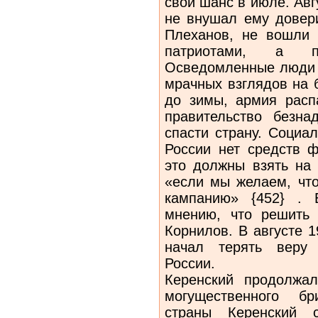
свой шанс в июле. Авг
не внушал ему довери
Плеханов, не вошли в
патриотами, а п
Осведомленные люди 
мрачных взглядов на 
до зимы, армия расп
правительство безн
спасти страну. Социа
России нет средств ф
это должны взять на 
«если мы желаем, чт
кампанию» {452} . 
мнению, что решить
Корнилов. В августе 1
начал терять веру 
России.
Керенский продолжал
могущественного бр
страны Керенский с