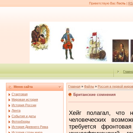
Приветствую Вас
Гость
|
RS
Главн
Главная
»
Файлы
»
Россия в первой миро
Меню сайта
Британские сомнения
Стартовая
Мировая история
История России
Лента
Хейг полагал, что 
События и даты
человеческих возмо
Фотообзоры
требуется фронтовая
История Древнего Рима
История стран мира