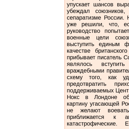
упускает шансов выр
убеждал союзников,
сепаратизме России. 
уже решили, что, е
руководство попытае
военные цели союзн
выступить единым ф
качестве британског
прибывает писатель С
являлось вступит
враждебными правител
схему того, как у
предотвратить при
поддерживаемых Цент
Нокс в Лондоне обр
картину угасающей Ро
не желают воеват
приближается к 
катастрофические. 