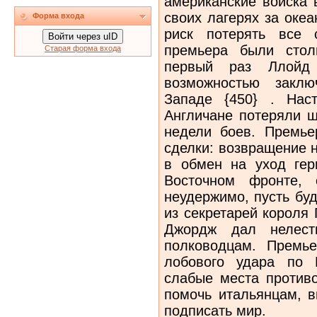
американские войска 
своих лагерях за оке
Форма входа
риск потерять все 
Войти через uID
премьера были стол
Старая форма входа
первый раз Ллойд
возможностью заклю
Западе {450} . Наст
Англичане потеряли ш
недели боев. Премье
сделки: возвращение 
в обмен на уход гер
Восточном фронте, 
неудержимо, пусть буд
из секретарей короля 
Джордж дал нелест
полководцам. Премь
лобового удара по 
слабые места против
помочь итальянцам, в
подписать мир.