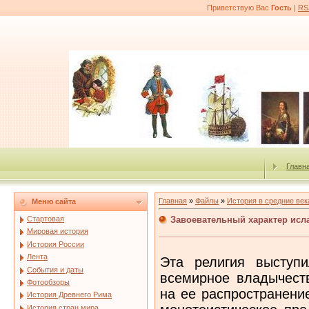
Приветствую Вас
Гость
|
RS
Главн
Главная
»
Файлы
»
История в средние век
Меню сайта
Завоевательный характер исл
Стартовая
Мировая история
История России
Лента
Эта религия выступ
События и даты
всемирное владычеств
Фотообзоры
на ее распространени
История Древнего Рима
История стран мира