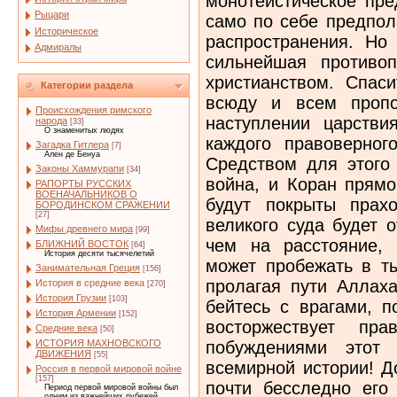
монотеистическое пре
Рыцари
само по себе предпол
Историческое
распространения. Но
Адмиралы
сильнейшая противо
христианством. Спас
Категории раздела
всюду и всем пропо
Происхождения римского
наступлении царстви
народа
[33]
О знаменитых людях
каждого правоверног
Загадка Гитлера
[7]
Ален де Бенуа
Средством для этого 
Законы Хаммурапи
[34]
война, и Коран прямо
РАПОРТЫ РУССКИХ
ВОЕНАЧАЛЬНИКОВ О
будут покрыты прах
БОРОДИНСКОМ СРАЖЕНИИ
[27]
великого суда будет 
Мифы древнего мира
[99]
чем на расстояние,
БЛИЖНИЙ ВОСТОК
[64]
История десяти тысячелетий
может пробежать в ты
Занимательная Греция
[156]
пролагая пути Аллаха
История в средние века
[270]
История Грузии
[103]
бейтесь с врагами, п
История Армении
[152]
восторжествует пр
Средние века
[50]
побуждениями этот
ИСТОРИЯ МАХНОВСКОГО
ДВИЖЕНИЯ
[55]
всемирной истории! Д
Россия в первой мировой войне
[157]
почти бесследно его
Период первой мировой войны был
одним из важнейших рубежей