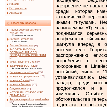
последних бедстви
Рыцари
настроение не нашло 
Историческое
среды, которая име
Адмиралы
католической церковь
иными титулами. Не
Категории раздела
называемом «Трехгла
Происхождения римского
поднимался серьезн
народа
[33]
О знаменитых людях
анафем к покойникам.
Загадка Гитлера
[7]
Ален де Бенуа
шагнула вперед в о
Законы Хаммурапи
[34]
потому тело Генрих
РАПОРТЫ РУССКИХ
ВОЕНАЧАЛЬНИКОВ О
распоряжению еписк
БОРОДИНСКОМ СРАЖЕНИИ
[27]
погребения в нео
Мифы древнего мира
[99]
похоронено в Шпейер
БЛИЖНИЙ ВОСТОК
[64]
История десяти тысячелетий
покойный, лишь в 11
Занимательная Греция
[156]
устанавливались ме
История в средние века
[270]
История Грузии
[103]
раздор, среди котор
История Армении
[152]
продолжался и в 
Средние века
[50]
изменяясь. Ошибки
ИСТОРИЯ МАХНОВСКОГО
ДВИЖЕНИЯ
[55]
обстоятельства тепер
Россия в первой мировой войне
[157]
в детстве, он рос по
Период первой мировой войны был
одним из важнейших рубежей