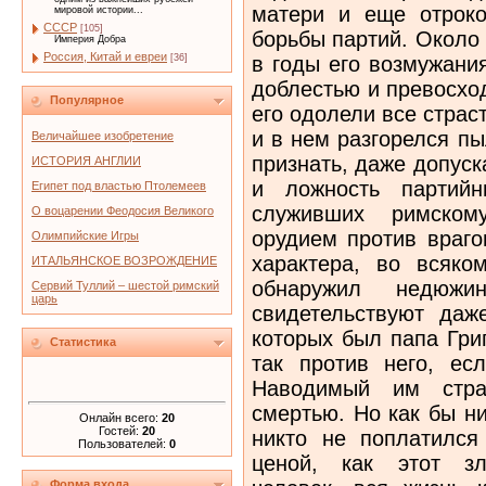
матери и еще отрок
мировой истории...
СССР
[105]
борьбы партий. Около 
Империя Добра
Россия, Китай и евреи
в годы его возмужани
[36]
доблестью и превосхо
Популярное
его одолели все страс
и в нем разгорелся пы
Величайшее изобретение
признать, даже допус
ИСТОРИЯ АНГЛИИ
и ложность партийн
Египет под властью Птолемеев
служивших римском
О воцарении Феодосия Великого
орудием против враго
Олимпийские Игры
характера, во всяко
ИТАЛЬЯНСКОЕ ВОЗРОЖДЕНИЕ
обнаружил недюжи
Сервий Туллий – шестой римский
царь
свидетельствуют даж
которых был папа Гри
Статистика
так против него, ес
Наводимый им стра
смертью. Но как бы н
Онлайн всего:
20
Гостей:
20
никто не поплатился
Пользователей:
0
ценой, как этот зл
Форма входа