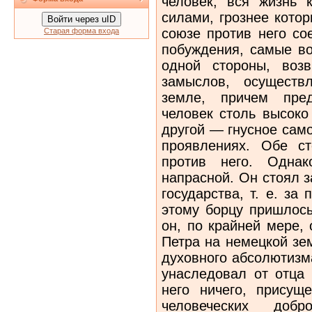
человек, вся жизнь 
силами, грознее котор
Войти через uID
союзе против него со
Старая форма входа
побуждения, самые в
одной стороны, воз
замыслов, осуществ
земле, причем пре
человек столь высоко
другой — гнусное сам
проявлениях. Обе с
против него. Одна
напрасной. Он стоял з
государства, т. е. з
этому борцу пришлось
он, по крайней мере,
Петра на немецкой зе
духовного абсолютизм
унаследовал от отца 
него ничего, присуще
человеческих добр