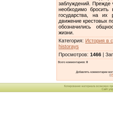
заблуждений. Прежде 
необходимо бросить 
государства, на их 
движение крестовых п
обозначились общно
жизни.
Категория
:
История в 
historays
Просмотров
:
1466
|
Заг
Всего комментариев
:
0
Добавлять комментарии могу
[
Р
Копирование материала возможно пр
Сайт уп