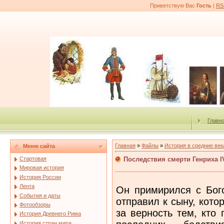
Приветствую Вас
Гость
|
RS
Главн
Главная
»
Файлы
»
История в средние век
Меню сайта
Последствия смерти Генриха I
Стартовая
Мировая история
История России
Лента
Он примирился с Бого
События и даты
отправил к сыну, кото
Фотообзоры
за верность тем, кто 
История Древнего Рима
История стран мира