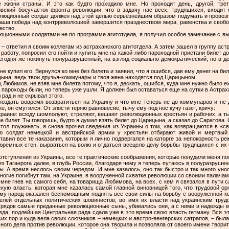
 жизни страны. И это как будто проходило мне. Но проходит день, другой, тре
вский боеучасток фронта революции, что в задачу нас всех, трудящихся, входит 
люционный солдат должен над этой целью серьезнейшим образом подумать и провозг
наша победа над контрреволюцией завершится празднеством мира, равенства и свобо
щество…
люционными солдатами не по программе агитотдела, я получил особое замечание с вы
, – ответил я своим коллегам из астраханского агитотдела. А затем зашел в группу а
работу, попросил его пойти и купить мне на какой-либо пароходной пристани билет д
егодня же покинуть полуразрушенный, на взгляд социально-демократический, но в д
 купил его. Вернулся ко мне без билета и заявил, что я ошибся, дав ему денег на бил
рицына; ведь твои друзья-коммунары и твоя жена находятся под Царицыном…
Любимов, не взяв мне билета потому, что я, дескать, ошибся, куда мне нужно было ех
о пароходы были, но теперь уже ушли. Я должен был оставаться еще на сутки в Астрах
 рад и не скрывал этого.
поздать вовремя возвратиться на Украину и что мне теперь не до коммунаров и не
, он смутился. От злости теряю равновесие, тычу ему под нос кучу газет, кричу:
Украине: всюду шомполуют, стреляют, вешают революционных крестьян и рабочих, а т
не билет. Ты говоришь, будто я думал взять билет до Царицына, а сказал до Саратов
стол поужинать, я снова прочел сведения из Украины о том, как возвращаются в «
 солдат немецкой и австрийской армии у крестьян отбирают живой и мертвый 
тавил все те наказания, которым я лично подвергался на каторге за непокорность р
тюремных стен, вырваться на волю и отдаться всецело делу борьбы трудящихся с и
тступления из Украины, все те практические соображения, которые понудили меня по
з Таганрога далее, в глубь России, благодаря чему я теперь путаюсь в полуразруше
ы. А время неслось своим чередом. И мне казалось, оно так быстро и так много уноси
многие погибнут там, на Украине, в вооруженной схватке революции со своими палача
 мне гнев на самого себя, на товарища Любимова, на всех, с кем я связался в пути
кую власть, которая мне казалась самой главной виновницей того, что трудовой ор
чему народ оказался беспомощным поднять все свои силы на борьбу с вооруженной к
елей отдельных политических шовинистов, во имя их власти над украинским тру
 рядов самые преданные революционные сыны, убивались они, а с ними и надежды 
вда, подлейшая Центральная рада сдала уже в это время свою власть гетману. Вся э
сих пор и куда вела своих союзников – немецких и австро-венгерских сатрапов, – была
сного дела против революции, которое она творила и позволяла от своего имени твори