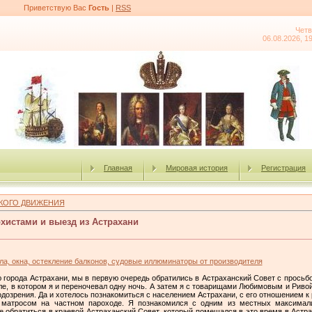
Приветствую Вас
Гость
|
RSS
Четв
06.08.2026, 1
Главная
Мировая история
Регистрация
КОГО ДВИЖЕНИЯ
рхистами и выезд из Астрахани
рила, окна, остекление балконов, судовые иллюминаторы от производителя
ю города Астрахани, мы в первую очередь обратились в Астраханский Совет с просьбо
ле, в котором я и переночевал одну ночь. А затем я с товарищами Любимовым и Риво
одозрения. Да и хотелось познакомиться с населением Астрахани, с его отношением к 
матросом на частном пароходе. Я познакомился с одним из местных максимали
е обратиться в краевой Астраханский Совет, который помещался в это время в Астра