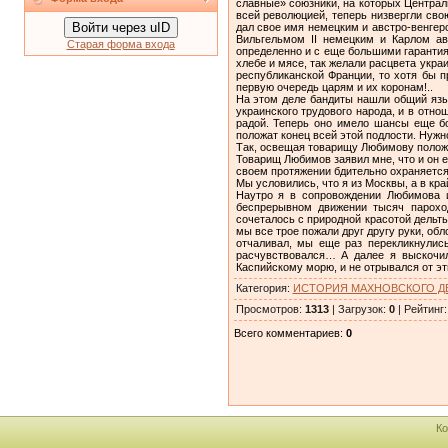
славные» союзники, на которых Централ
всей революцией, теперь низвергли сво
Войти через uID
дал свое имя немецким и австро-венгер
Вильгельмом II немецким и Карлом ав
Старая форма входа
определенно и с еще большими гарантия
хлебе и мясе, так желали расцвета укр
республиканской Франции, то хотя бы 
первую очередь царям и их коронам!..
На этом деле бандиты нашли общий язык
украинского трудового народа, и в отн
радой. Теперь оно имело шансы еще бо
положат конец всей этой подлости. Нужн
Так, освещая товарищу Любимову положе
Товарищ Любимов заявил мне, что и он ед
своем протяжении бдительно охраняетс
Мы условились, что я из Москвы, а в кр
Наутро я в сопровождении Любимова и
беспрерывном движении тысяч парохо
сочеталось с природной красотой дельт
мы все трое пожали друг другу руки, об
отчаливал, мы еще раз перекликнулись
расчувствовался… А далее я выскочил
Каспийскому морю, и не отрывался от эт
Категория
:
ИСТОРИЯ МАХНОВСКОГО 
Просмотров
:
1313
|
Загрузок
:
0
|
Рейтинг
Всего комментариев
:
0
Ко