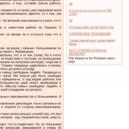
алось, и она, оставив поиски работы,
28
 говорил он со мною, расспрашивая меня
А н н а и о а н н о в н а (1730-
 противонемецкого фронта, то о том, как
1740)
у. На желание максималиста узнать это я
39
Путешествие летом 1824 года
ь в известном районе на Украине. К
САРАЕВСКОЕ ПОКУШЕНИЕ
ня, не желаю ли я остаться пока что в
Талантливый муж талантливой
жены
этим грузином, «левым» большевиком по
КТО СТРЕЛЯЛ В ДЖОНА
уже нанял с Любимовым.
КЕННЕДИ?
ольны, что я от них ухожу. Но я хотел
This feature is for Premium users
им путешествии и поэтому на возмущение
only!
хани на несколько месяцев, тогда как я
е. Сперва товарищи удивлялись и моему
плоть до моего отъезда.
сли самых свободных людей». Товарищи из
ы чекой. Им нельзя уже было свободно
е официально, а под видом рабочих или
 Большинство дней моего пребывания в
зете «Мысли самых свободных людей», я
(мой псевдоним на каторге).
иальных максималистов и большевиков. И
тавлениях революция тесно связана в ее
 и энергия со стороны революционеров,
 стоило колоссальных усилий тем, кто вел
которая, под покровительством власти,
едят, что-то подмечают. Но, не показывая
угим вопросам, вмешивался в споры об