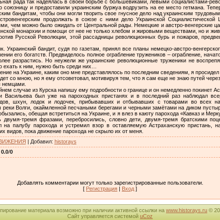
ьная рада так надеялась в своей борьбе с большевиками, левыми социалистами-рев
ю союзницу и предоставили украинским буржуа водрузить на ее место гетмана. Тепер
ским бандитам, чтобы они могли творить свое гнусное дело над украинским трудовым
стровенгерским продолжать в союзе с ними дело Украинской Социалистической 
ми, чем можно было ожидать от Центральной рады. Немецкие и австро-венгерские ца
аинской монархии и помощи от нее не только хлебом и жировыми веществами, но и жи
против Русской Революции, этой рассадницы революционных бурь и пожаров, предве
. Украинский бандит, судя по газетам, принял все планы немецко-австро-венгерско
ошении его богатств. Предвиделось полное ограбление тружеников – ограбление, нача
лее разрастись. Но неужели же украинские революционные труженики не воспрепят
о ехать к ним, нужно быть среди них…
ние на Украине, каким оно мне представлялось по последним сведениям, я просидел 
ет со мною, но я ему отсоветовал, мотивируя тем, что я сам еще не знаю путей через
я немцами.
айнем случае из Курска напишу ему подробности о границе и он немедленно покинет Ас
 Васильева был уже на пароходных пристанях и в последний раз наблюдал все
дов, шхун, лодок и лодочек, прибывавших и отбывавших с товарами во всех на
ы реки Волги, окаймленной песчаными берегами и черными замётами на диком пустыре
лобызались, обещая встретиться на Украине, и я влез в каюту парохода «Кавказ и Мерк
 двумя-тремя фразами, перебросились, словно дети, двумя-тремя братскими поц
 на палубу парохода и устремил взор в оставляемую Астраханскую пристань, н
их видов, пока движение парохода не скрыло их от меня.
ДВИЖЕНИЯ
|
Добавил
:
historays
:
0.0
/
0
Добавлять комментарии могут только зарегистрированные пользователи.
[
Регистрация
|
Вход
]
пирование материала возможно при наличии активной ссылки на
www.historays.ru
© 20
Сайт управляется системой
uCoz