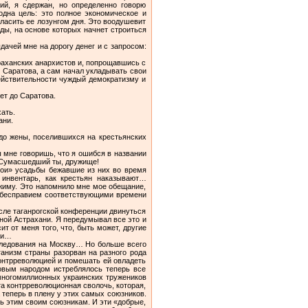
тий, я сдержан, но определенно говорю
одна цель: это полное экономическое и
ласить ее лозунгом дня. Это воодушевит
ды, на основе которых начнет строиться
дачей мне на дорогу денег и с запросом:
страханских анархистов и, попрощавшись с
о Саратова, а сам начал укладывать свои
ействительности чуждый демократизму и
ет до Саратова.
ать.
ани.
 до жены, поселившихся на крестьянских
ы мне говоришь, что я ошибся в названии
а. Сумасшедший ты, дружище!
свои» усадьбы бежавшие из них во время
инвентарь, как крестьян наказывают…
ежиму. Это напомнило мне мое обещание,
х бесправием соответствующими времени
сле таганрогской конференции двинуться
нной Астрахани. Я передумывал все это и
т от меня того, что, быть может, другие
ми…
 следования на Москву… Но больше всего
ганизм страны разорван на разного рода
онтрреволюцией и помешать ей овладеть
довым народом истреблялось теперь все
многомиллионных украинских тружеников
та контрреволюционная сволочь, которая,
 теперь в плену у этих самых союзников.
ть этим своим союзникам. И эти «добрые,