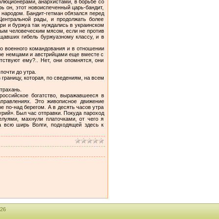
олюционерами, анархистами, в борьбе со
ь он, этот новоиспеченный царь-бандит,
 народом. Бандит-гетман обязался перед
Центральной рады, и продолжать более
ри и буржуа так нуждались в украинском
вым человеческим мясом, если не против
щавших гибель буржуазному классу, и в
го военного командования и в отношении
тое немцами и австрийцами еще вместе с
ствуют ему?.. Нет, они опомнятся, они
почти до утра.
 границу, которая, по сведениям, на всем
трахань.
российское богатство, выражавшееся в
правлениях. Это живописное движение
 по-над берегом. А в десять часов утра
урий». Был час отправки. Покуда пароход
елуями, махнули платочками, от чего я
а всю ширь Волги, подходящей здесь к
26