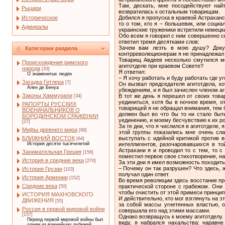
Там, дескать, мне посодействуют най
Рыцари
возвратилась к остальным товарищам.
Историческое
Добился я пропуска в краевой Астрахан
то о том, кто я – большевик, или социа
Адмиралы
украинские труженики встретили немецкие
Обо всем я говорил с ним совершенно св
ответил тремя десятками слов:
Зачем вам лезть в мою душу? Докум
Категории раздела
контрреволюционерам я не принадлежал 
Товарищ Авдеев несколько смутился мо
Происхождения римского
агитотделе при краевом Совете?
народа
[33]
Я ответил:
О знаменитых людях
– Я хочу работать и буду работать где у
Загадка Гитлера
[7]
Он вызвал председателя агитотдела, к
Ален де Бенуа
убеждениям, и я был зачислен членом аги
Законы Хаммурапи
В тот же день я перешел от своих тов
[34]
уединиться, хотя бы в ночное время, о
РАПОРТЫ РУССКИХ
товарищей я не обращал внимания, тем 
ВОЕНАЧАЛЬНИКОВ О
должен был во что бы то ни стало быт
БОРОДИНСКОМ СРАЖЕНИИ
уединению, и моему бесчувствию к их роп
[27]
За те дни, что я числился в агитотделе
Мифы древнего мира
[99]
этой группы показались мне очень сл
выступать с идейной критикой против 
БЛИЖНИЙ ВОСТОК
[64]
интеллигентов, разочаровавшихся в т
История десяти тысячелетий
Астрахани я и проводил то с тем, то 
Занимательная Греция
[156]
поместил первое свое стихотворение, на
История в средние века
[270]
За эти дни я имел возможность походить
– Почему он так разрушен? Что здесь, 
История Грузии
[103]
получал один ответ.
История Армении
[152]
Во время революции здесь восстание пр
Средние века
практической стороне с грабежом. Они
[50]
чтобы очистить от этой примеси принци
ИСТОРИЯ МАХНОВСКОГО
И действительно, кто мог взглянуть на э
ДВИЖЕНИЯ
[55]
за собой массы угнетенных властью, о
Россия в первой мировой войне
совершала его над этими массами.
[157]
Однако возвращусь к моему агитотделу. З
Период первой мировой войны был
виду, я набрался нахальства: наравн
одним из важнейших рубежей