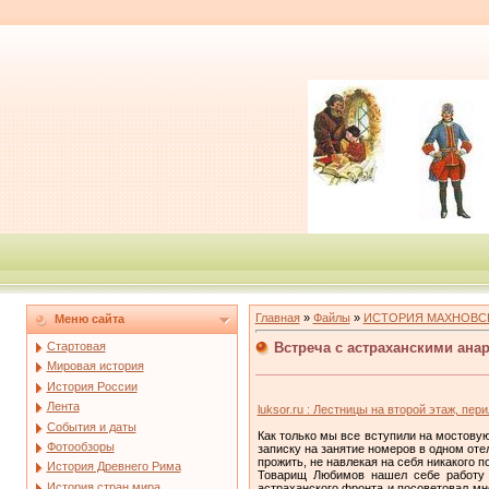
Главная
»
Файлы
»
ИСТОРИЯ МАХНОВС
Меню сайта
Встреча с астраханскими ана
Стартовая
Мировая история
История России
Лента
luksor.ru : Лестницы на второй этаж, пе
События и даты
Как только мы все вступили на мостову
Фотообзоры
записку на занятие номеров в одном оте
прожить, не навлекая на себя никакого п
История Древнего Рима
Товарищ Любимов нашел себе работу 
История стран мира
астраханского фронта и посоветовал мн