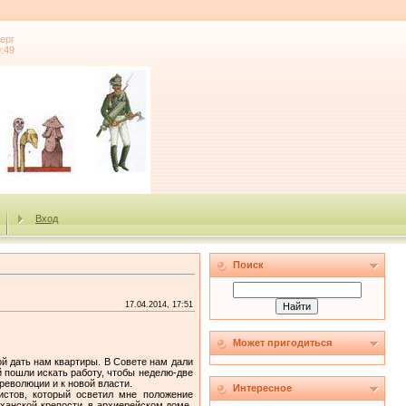
ерг
9:49
Вход
Поиск
17.04.2014, 17:51
Может пригодиться
й дать нам квартиры. В Совете нам дали
й пошли искать работу, чтобы неделю-две
революции и к новой власти.
Интересное
стов, который осветил мне положение
ханской крепости, в архиерейском доме.