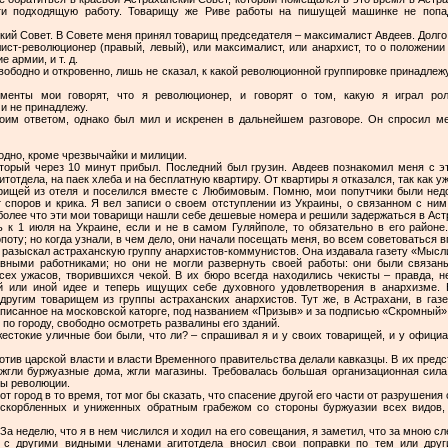
ти подходящую работу. Товарищу же Риве работы на пишущей машинке не попад
ский Совет. В Совете меня принял товарищ председателя – максималист Авдеев. Долго
лист-революционер (правый, левый), или максималист, или анархист, то о положении
 армии, и т. д.
ободно и откровенно, лишь не сказал, к какой революционной группировке принадлеж
енты мои говорят, что я революционер, и говорят о том, какую я играл рол
и не принадлежу.
им ответом, однако был мил и искренен в дальнейшем разговоре. Он спросил ме
годно, кроме чрезвычайки и милиции.
оторый через 10 минут прибыл. Последний был грузин. Авдеев познакомил меня с 
тотдела, на паек хлеба и на бесплатную квартиру. От квартиры я отказался, так как 
арищей из отеля и поселился вместе с Любимовым. Помню, мои попутчики были недов
т споров и крика. Я вел записи о своем отступлении из Украины, о связанном с н
более что эти мои товарищи нашли себе дешевые номера и решили задержаться в Астра
ь к 1 июля на Украине, если и не в самом Гуляйполе, то обязательно в его район
оту; но когда узнали, в чем дело, они начали посещать меня, во всем советоваться в
, я разыскал астраханскую группу анархистов-коммунистов. Она издавала газету «Мы
авными работниками; но они не могли развернуть своей работы: они были связан
всех ужасов, творившихся чекой. В их бюро всегда находились чекисты – правда, н
ой или иной идее и теперь ищущих себе духовного удовлетворения в анархизме.
с другим товарищем из группы астраханских анархистов. Тут же, в Астрахани, в га
писанное на московской каторге, под названием «Призыв» и за подписью «Скромный» 
 по городу, свободно осмотреть развалины его зданий.
жестокие уличные бои были, что ли? – спрашивал я и у своих товарищей, и у офиц
отив царской власти и власти Временного правительства делали кавказцы. В их предс
 жгли буржуазные дома, жгли магазины. Требовалась большая организационная сила
пы революции.
тот город в то время, тот мог бы сказать, что спасение другой его части от разрушения
скорбленных и униженных обратным грабежом со стороны буржуазии всех видов, 
а неделю, что я в нем числился и ходил на его совещания, я заметил, что за мною сл
е с другими видными членами агитотдела вносил свои поправки по тем или др