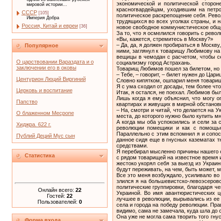
экономической и политической стороне
мировой истории...
красногвардейцам, уходившим на петро
СССР
[105]
политическое раскрепощение себя. Рево
Империя Добра
трудящихся во всех уголках страны, и 
Россия, Китай и евреи
[36]
новое свободное коммунистическое об
За то, что я осмелился говорить с рево
«Вы, кажется, стремитесь в Москву?»
– Да, да, я должен пробираться в Москву
Популярное
ними, заглянул к товарищу Любимову на 
вещицы в чемодан с расчетом, чтобы с
О царствовании Вараздата и о
социализму город Астрахань.
заключении его в оковы
Товарищ Любимов пошел за билетом, но не
– Тебе, – говорит, – билет нужен до Ца
Центурион Люций Виргиний
Словно кипятком, ошпарил меня товарищ 
Я с ума сходил от досады, тем более чт
Церковь и воспитание
Итак, я остался, не поехал. Любимов был
Лишь когда я ему объяснил, что могу о
Папство
квартирах и живущих в мирной обстановке
– На, смотри и читай, что делается на 
О блаженном Месропе
места, до которого нужно было купить м
А когда мы оба успокоились и сели за 
Хиджра. 622 г.
революции помещики и как с помощью
Параллельно с этим вспомнил я и сопос
Публий Деций Мус сын
данное сидя еще в гнусных казематах 
средствами.
Я перебирал мысленно причины нашего о
Статистика
с рядом товарищей на известное время и
жестоко укорял себя за выезд из Украин
будут переживать, на чем, быть может, 
Все это меня возбуждало, усиливало во
злился я на большевистско-левоэсеровс
политические группировки, благодаря 
Онлайн всего:
22
Украиной. Во имя авантюристических ц
Гостей:
22
лучшее в революции, вырывались из ее
Пользователей:
0
села и города на победу революции. Пра
видимо, сама не замечала, куда шла до 
Она уже не могла сама творить того гну
Форма входа