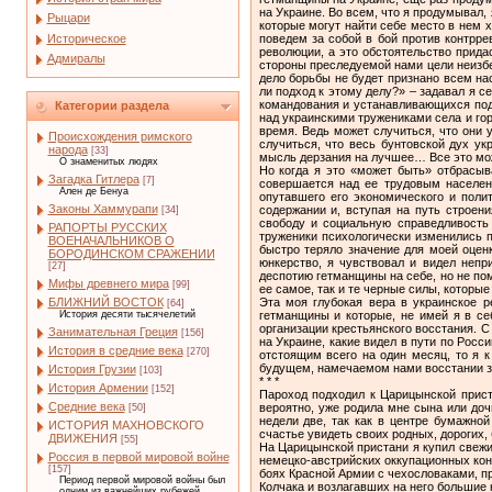
на Украине. Во всем, что я продумывал,
Рыцари
которые могут найти себе место в нем 
Историческое
поведем за собой в бой против контрр
революции, а это обстоятельство прид
Адмиралы
стороны преследуемой нами цели неизбе
дело борьбы не будет признано всем н
ли подход к этому делу?» – задавал я 
командования и устанавливающихся под
Категории раздела
над украинскими тружениками села и го
время. Ведь может случиться, что они
Происхождения римского
случиться, что весь бунтовской дух у
народа
[33]
мысль дерзания на лучшее… Все это мож
О знаменитых людях
Но когда я это «может быть» отбрасыв
Загадка Гитлера
[7]
совершается над ее трудовым населени
Ален де Бенуа
опутавшего его экономического и поли
Законы Хаммурапи
содержании и, вступая на путь строен
[34]
свободу и социальную справедливость 
РАПОРТЫ РУССКИХ
труженики психологически изменились п
ВОЕНАЧАЛЬНИКОВ О
быстро теряло значение для моей оцен
БОРОДИНСКОМ СРАЖЕНИИ
юнкерство, я чувствовал и видел непр
[27]
деспотию гетманщины на себе, но не пом
Мифы древнего мира
[99]
ее самое, так и те черные силы, которые
Эта моя глубокая вера в украинское р
БЛИЖНИЙ ВОСТОК
[64]
гетманщины и которые, не имей я в се
История десяти тысячелетий
организации крестьянского восстания. 
Занимательная Греция
[156]
на Украине, какие видел в пути по Росс
История в средние века
[270]
отстоящим всего на один месяц, то я к
будущем, намечаемом нами восстании з
История Грузии
[103]
* * *
История Армении
[152]
Пароход подходил к Царицынской приста
Средние века
вероятно, уже родила мне сына или до
[50]
недели две, так как в центре бумажно
ИСТОРИЯ МАХНОВСКОГО
счастье увидеть своих родных, дорогих,
ДВИЖЕНИЯ
[55]
На Царицынской пристани я купил свежи
Россия в первой мировой войне
немецко-австрийских оккупационных кон
[157]
боях Красной Армии с чехословаками, 
Период первой мировой войны был
Колчака и возлагавших на него большие
одним из важнейших рубежей