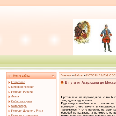
Главная
»
Файлы
»
ИСТОРИЯ МАХНОВС
Меню сайта
В пути от Астрахани до Моск
Стартовая
Мировая история
История России
Лента
Против течения пароход шел не так быс
том, куда я еду и зачем.
События и даты
Куда я еду – это было просто и понятно
Фотообзоры
поговорю, о чем захочу, и направлюсь
тревожился. Что-то нагоняло на меня к
История Древнего Рима
борьбой не на жизнь, а на смерть со 
История стран мира
гетманщины на Украине; еще раз продум