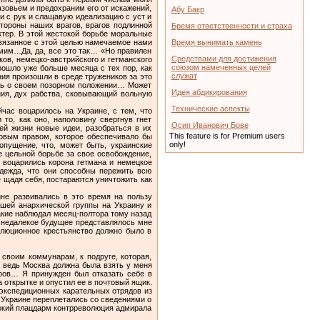
азовьем и предохраним его от искажений,
Абу Бакр
и с рук и слащавую идеализацию с уст и
тороны наших врагов, врагов подлинной
Бремя ответственности и страха
тер. В этой жестокой борьбе моральные
связанное с этой целью намечаемое нами
Время вынимать камень
мим…Да, да, все это так… «Но правилен
Средствами для достижения
ов, немецко-австрийского и гетманского
союзом намеченных целей
ошло уже больше месяца с тех пор, как
служат
ия произошли в среде тружеников за это
ать о своем позорном положении… Может
Идея абдикирования
ния, дух рабства, сковывающий вольную
Технические аспекты
час воцарилось на Украине, с тем, что
то, как оно, наполовину свергнув гнет
Осип Иванович Бове
ей жизни новые идеи, разобраться в их
This feature is for Premium users
новым правом, которое обеспечивало бы
only!
опущение, что, может быть, украинские
е цельной борьбе за свое освобождение,
 воцарились корона гетмана и немецкое
адежда, что они способны пережить всю
е щадя себя, постараются уничтожить как
ине развивались в это время на пользу
ашей анархической группы на Украину и
акие наблюдал месяц-полтора тому назад
то недалекое будущее представлялось мне
волюционное крестьянство должно было в
 своим коммунарам, к подруге, которая,
 ведь Москва должна была взять у меня
еров… Я принужден был отказать себе в
 открытке и опустил ее в почтовый ящик.
 экспедиционных карательных отрядов из
 Украине переплетались со сведениями о
окий плацдарм контрреволюция адмирала