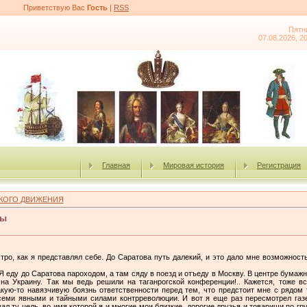
Приветствую Вас
Гость
|
RSS
Пятн
07.08.2026, 2
Главная
Мировая история
Регистрация
КОГО ДВИЖЕНИЯ
вы
тро, как я представлял себе. До Саратова путь далекий, и это дало мне возможност
. Я еду до Саратова пароходом, а там сяду в поезд и отъеду в Москву. В центре бумаж
 на Украину. Так мы ведь решили на таганрогской конференции!.. Кажется, тоже вс
акую-то навязчивую боязнь ответственности перед тем, что предстоит мне с рядом
всеми явными и тайными силами контрреволюции. И вот я еще раз пересмотрел га
ал ту цель, во имя которой я и многие мои близкие, дорогие друзья и товарищи по г