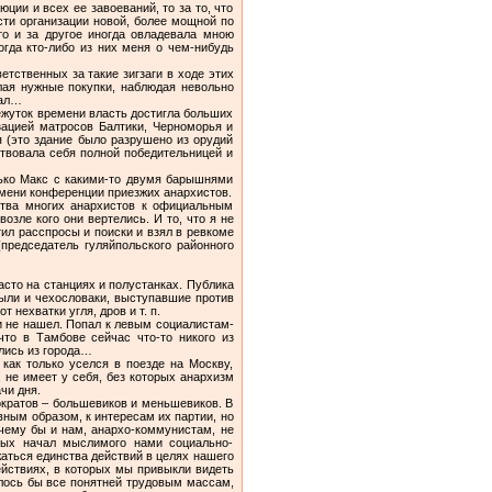
ции и всех ее завоеваний, то за то, что
сти организации новой, более мощной по
то и за другое иногда овладевала мною
огда кто-либо из них меня о чем-нибудь
етственных за такие зигзаги в ходе этих
лая нужные покупки, наблюдая невольно
жал…
межуток времени власть достигла больших
зацией матросов Балтики, Черноморья и
 (это здание было разрушено из орудий
ствовала себя полной победительницей и
лько Макс с какими-то двумя барышнями
емени конференции приезжих анархистов.
ства многих анархистов к официальным
зле кого они вертелись. И то, что я не
тил расспросы и поиски и взял в ревкоме
председатель гуляйпольского районного
сто на станциях и полустанках. Публика
были и чехословаки, выступавшие против
нехватки угля, дров и т. п.
ти не нашел. Попал к левым социалистам-
то в Тамбове сейчас что-то никого из
ались из города…
как только уселся в поезде на Москву,
 не имеет у себя, без которых анархизм
чи дня.
ократов – большевиков и меньшевиков. В
вным образом, к интересам их партии, но
чему бы и нам, анархо-коммунистам, не
ных начал мыслимого нами социально-
ржаться единства действий в целях нашего
ействиях, в которых мы привыкли видеть
лось бы все понятней трудовым массам,