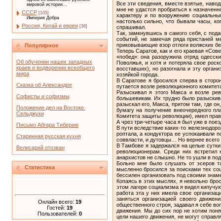
Все эти сведения, вместе взятые, навод
мировой истории...
мне не удастся пробраться к назначенн
СССР
[105]
характеру и по вооружению социальным
Империя Добра
настолько сильно, что бывали часы, ко
Россия, Китай и евреи
[36]
спрашивал.
Так, замкнувшись в самого себя, с пода
событий, не замечая ряда пристаней м
приковывающие взор отлоги волжских бер
Популярное
Теперь Саратов, как и его краевая «Сов
«побед»: она разоружила отряд одесск
Об обучении наших западных
Поволжья, и хотя и потеряла свое рос
краев и водворении всеобщего
восставших), но разогнала и эту орган
мира
хозяйкой города.
В Саратове я бросился сперва в сторо
Сказка об Александре
путается возле революционного комитета
Разыскивал я этого Макса и возле ре
Софисты и софизмы
большевикам. Их трудно было разыскива
разыскал его, Макса, притом там, где о
Положение дел на Востоке.
бумагу на получение внеочередного пл
Сельджуки
Комитета защиты революции), имел право
А чрез три-четыре часа я был уже в поез
Письмо Абгара Тиберию
В пути вследствие каких-то железнодор
роптала, а кондуктора ее успокаивали 
Старинная русская кухня
соввласти, и дутовцы… Но вернее всего ч
В Тамбове я задержался на целые сутки.
Велисарий отозван
революционерам. Среди них встретил 
анархистов не слышно. Не то ушли в под
Больно мне было слушать от эсеров та
Статистика
мысленно бросился за поисками тех соц
бессилен организовать под своими знам
Копаясь в этих мыслях, я невольно бро
этом лагере социализма я видел кипучую
работа эта у них имела свое организа
заняться организацией своего движе
Онлайн всего:
19
общественного строя, задавал я себе воп
Гостей:
19
движения. Мы до сих пор не хотим поня
Пользователей:
0
цели нашего движения, не могут справ