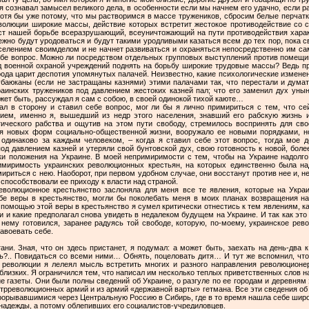
 я сознавал замысел великого дела, в особенности если мы начнем его удачно, если р
хотя бы уже потому, что мы растворимся в массе тружеников, сбросим белые перчатк
еволюции широкие массы, действие которых встретит жестокое противодействие со с
аст нашей борьбе всеразрушающий, всеуничтожающий на пути противодействия харак
жно будут уродоваться и будут такими уродливыми казаться всем до тех пор, пока 
аселением своимделом и не начнет развиваться и охраняться непосредственно им са
себе вопрос. Можно ли посредством отдельных групповых выступлений против помещик
 военной охраной учреждений поднять на борьбу широкие трудовые массы? Ведь пр
рода царит деспотия упомянутых палачей. Неизвестно, какие психологические изменен
 убаюканы (если не застращаны казнями) этими палачами так, что перестали и дум
краинских тружеников под давлением жестоких казней пал; что его заменил дух уны
ет быть, рассуждал я сам с собою, в своей одинокой тихой каюте…
ал в сторону и ставил себе вопрос, мог ли бы я лично примириться с тем, что сей
ем, именно я, вышедший из недр этого населения, знавший его рабскую жизнь и 
тического рабства и ощутив на этом пути свободу, стремилось воспринять для сво
ия новых форм социально-общественной жизни, вооружало ее новыми порядками, 
одинаково за каждым человеком, – когда я ставил себе этот вопрос, тогда мое д
од давлением казней и утеряли свой бунтовской дух, свою готовность к новой, боле
ки положения на Украине. В моей непримиримости с тем, чтобы на Украине надолго
имиримость украинских революционных крестьян, на которых единственно была н
ириться с нею. Наоборот, при первом удобном случае, они восстанут против нее и, н
 способствовали ее приходу к власти над страной.
еволюционное крестьянство заслоняла для меня все те явления, которые на Укра
бе веры в крестьянство, могли бы поколебать меня в моих планах возвращения н
С помощью этой веры в крестьянство я сумел критически отнестись к тем явлениям, к
ии и какие предполагал снова увидеть в недалеком будущем на Украине. И так как э
 нему готовился, заранее радуясь той свободе, которую, по-моему, украинское ре
авоевать себе.
ни. Зная, что он здесь пристанет, я подумал: а может быть, заехать на день-два к
чь?.. Повидаться со всеми ними… Обнять, поцеловать дитя… И тут же вспомнил, что
й революции я лелеял мысль встретить многих и разного направления революцион
 близких. Я ограничился тем, что написал им несколько теплых приветственных слов на
е газеты. Они были полны сведений об Украине, о разгуле по ее городам и деревням
трреволюционных армий и из армий «державной варты» гетмана. Все эти сведения об
прорывавшимися через Центральную Россию в Сибирь, где в то время нашла себе шир
 надежды, а потому облепивших его социалистов-учредиловцев.