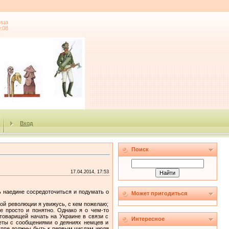
ица
0:08
Вход
Поиск
17.04.2014, 17:53
ь наедине сосредоточиться и подумать о
Может пригодиться
ной революции я увижусь, с кем пожелаю;
е просто и понятно. Однако я о чем-то
 товарищей начать на Украине в связи с
Интересное
зеты с сообщениями о деяниях немцев и
руппе должны быть к первым числам июля