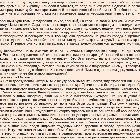
или на меня грусть, сменявшуюся подчас боязнью то за окончательную гибель револю
ому времени на Украину, или если и удастся, то вряд ли я что успею сделать в обла
и средствами действия крестьянской революционно-боевой силы. Эта боязнь за 
гда я не мог говорить ни с кем из пассажиров даже о необходимом и не отвечал, к
вленным чувством негодования на ход событий, на себя, на людей, так или иначе отв
ежду Царицыном и Саратовом, на которых во время моего переезда я выходил, де
егов, я приехал в Саратов, из которого всего две с половиною недели тому назад бе
етская» власть, показались мне совсем другими. За этот сравнительно короткий про
их террористов и посадила его в тюрьму; она сразилась на улицах города с органи
кошное здание – «Смольный», в котором заседала и разрешала судьбы «своего» края
изацию. И теперь она хотя и помещалась в одноэтажном хиленьком домишке, но чув
ну анархистов, но их уже там не было. Выехали в направлении Самары. «Один то
. Его там всегда можно найти», – сказал мне один из товарищей, знавший меня со вр
вкома, и в самом ревкоме, но не нашел. Это был период начала приспособленче
ть в это время приезжему анархисту, в особенности при помощи расспросов у тех, во
н, по указаниям товарища, путался, лишь усилило во мне подозрение к нему. Я прекра
ацкартного билета до Москвы. На получение такой бумаги я, по своим документам (
, и я получил ее без всяких промедлений.
де и ехал в Москву.
ожных недоразумений, которых мне не удалось выяснить, поезд задерживался очень ча
пояснением причин таких частых задержек поезда. Причины эти были разные: здесь 
астые задержки поезда происходили от разрушенного железнодорожного транспорта, от 
 Спал в номере отеля. Днем бродил по городу, искал бюро анархистов. Но, увы, най
немало бывших каторжан, знавших меня с московских Бутырок. От них я узнал, ч
полье, не то просто, не имея почвы в широкой массе тамбовских тружеников, разъех
кое повествование об анархистах, но в нем была доля правды. Поэтому я опять, 
иальных средств для социальных действий анархизма, которых анархизм, по-моему,
енами широкие массы трудящихся и формулировать им в их решительной борьбе зада
сал взор на деятельность социалистов-революционеров, левых и правых, социал-дем
 работу среди трудовых масс. Правда, работа социалистов этого рода сводилась, гла
ционное лицо, с определенным выражением их воли, и была колоссальная работа. По
ния и выявлением среди широких трудовых масс деревни и города организацион
рос. И тут же отвечал: мы не способны. У нас нет сил и нет навыка, нет практики де
ть того, что наши группы и группки в разнородных, подчас вовсе не анархических д
ляться с теми требованиями времени, идя навстречу которым наше движение станови