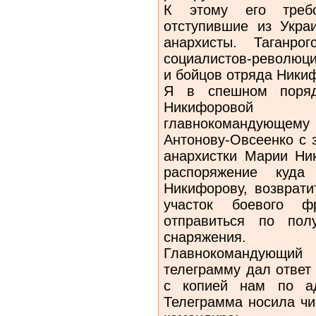
К этому его требо
отступившие из Украи
анархисты. Таганро
социалистов-революц
и бойцов отряда Ники
Я в спешном поря
Никифоровой 
главнокомандующему
Антонову-Овсеенко с 
анархистки Марии Ни
распоряжение куда 
Никифорову, возврати
участок боевого ф
отправиться по пол
снаряжения.
Главнокомандующий
телеграмму дал ответ
с копией нам по ад
Телеграмма носила чи