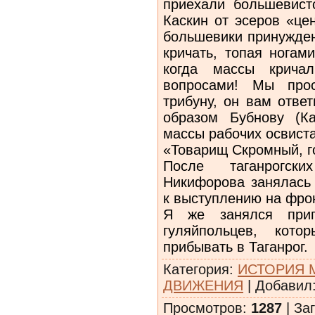
приехали большевист
Каскин от эсеров «це
большевики принужден
кричать, топая ногам
когда массы кричал
вопросами! Мы про
трибуну, он вам ответ
образом Бубнову (Ка
массы рабочих освиста
«Товарищ Скромный, го
После таганрогски
Никифорова занялась 
к выступлению на фрон
Я же занялся приг
гуляйпольцев, кото
прибывать в Таганрог.
Категория
:
ИСТОРИЯ 
ДВИЖЕНИЯ
|
Добавил
Просмотров
:
1287
|
Заг