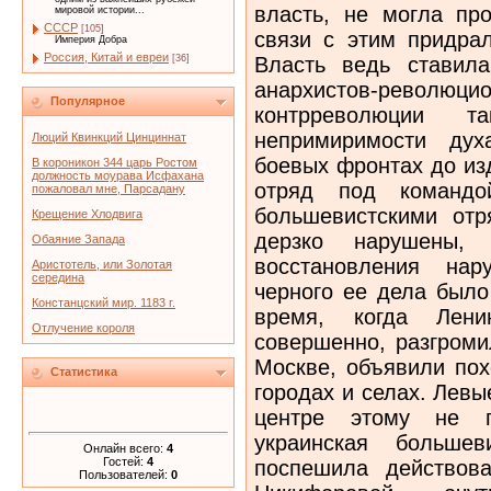
власть, не могла про
мировой истории...
СССР
[105]
связи с этим придрал
Империя Добра
Россия, Китай и евреи
Власть ведь ставила
[36]
анархистов-револю
Популярное
контрреволюции 
непримиримости дух
Люций Квинкций Цинциннат
боевых фронтах до из
В короникон 344 царь Ростом
должность моурава Исфахана
отряд под командо
пожаловал мне, Парсадану
большевистскими отр
Крещение Хлодвига
дерзко нарушены
Обаяние Запада
восстановления нар
Аристотель, или Золотая
середина
черного ее дела было
Констанцский мир. 1183 г.
время, когда Лени
Отлучение короля
совершенно, разгроми
Москве, объявили пох
Статистика
городах и селах. Лев
центре этому не п
украинская большеви
Онлайн всего:
4
Гостей:
4
поспешила действова
Пользователей:
0