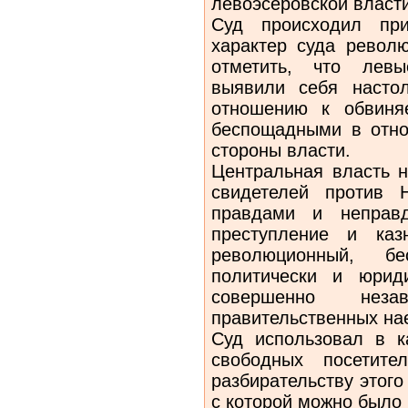
левоэсеровской власти
Суд происходил пр
характер суда револю
отметить, что левы
выявили себя насто
отношению к обвиня
беспощадными в отно
стороны власти.
Центральная власть н
свидетелей против 
правдами и неправд
преступление и каз
революционный, бе
политически и юрид
совершенно неза
правительственных на
Суд использовал в к
свободных посетите
разбирательству этого
с которой можно было 