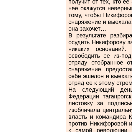
получит от тех, кто е
нее окажутся неверны
тому, чтобы Никифоро
снаряжение и выехала 
она захочет…
В результате разбира
осудить Никифорову з
никаких оснований.
освободить ее из-под
отряду отобранное о
снаряжение, предоста
себе эшелон и выехать
отряд ее к этому стрем
На следующий ден
Федерации таганрогс
листовку за подпись
изобличала центральн
власть и командира 
против Никифоровой 
к самой революции.