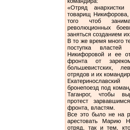
командира:
«Отряд анархистки
товарищ Никифорова,
того чтоб занима
революционных боев
заняться созданием их
В то же время много 
поступка властей 
Никифоровой и ее от
фронта от зареко
большевистских, ле
отрядов и их командир
Екатеринославский
бронепоезд под коман
Таганрог, чтобы вы
протест зарвавшимс
фронта, властям.
Все это было не на р
арестовать Марию Н
отряд, так и тем, кт