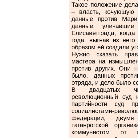
Такое положение дела
– власть, кочующую
данные против Мари
данные, уличавшие
Елисаветграда, когда
года, выгнав из него
образом ей создали уг
Нужно сказать пра
мастера на измышлен
против других. Они 
было, данных прот
отряда, и дело было с
В двадцатых чи
революционный суд 
партийности суд п
социалистами-рево
федерации, двумя 
таганрогской орган
коммунистом от це