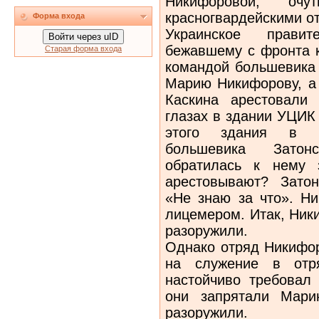
Никифоровой, оч
красногвардейскими от
Форма входа
Украинское правит
Войти через uID
бежавшему с фронта к
Старая форма входа
командой большевика 
Марию Никифорову, а 
Каскина арестовали
глазах в здании УЦИК
этого здания в пр
большевика Затон
обратилась к нему 
арестовывают? Затон
«Не знаю за что». Н
лицемером. Итак, Ник
разоружили.
Однако отряд Никифор
на служение в отр
настойчиво требовал 
они запрятали Мари
разоружили.