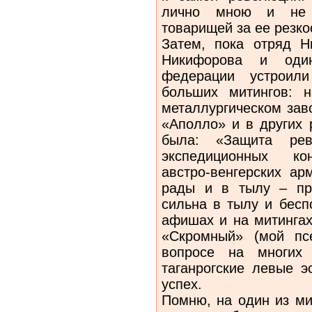
лично мною и не 
товарищей за ее резко
Затем, пока отряд Н
Никифорова и один
федерации устроил
больших митингов: н
металлургическом заво
«Аполло» и в других 
была: «Защита ре
экспедиционных кон
австро-венгерских ар
рады и в тылу – про
сильна в тылу и бесп
афишах и на митингах
«Скромный» (мой пс
вопросе на многих 
таганрогские левые 
успех.
Помню, на один из ми