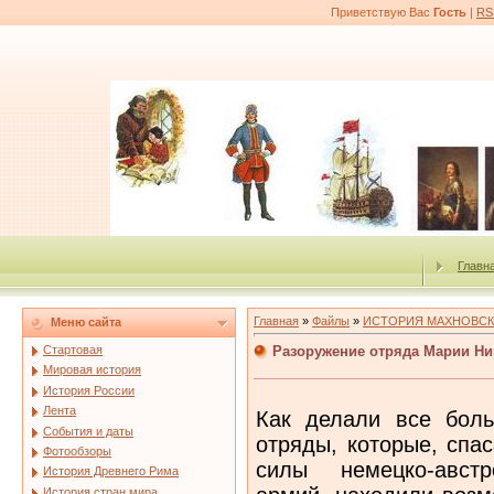
Приветствую Вас
Гость
|
RS
Главн
Главная
»
Файлы
»
ИСТОРИЯ МАХНОВСК
Меню сайта
Разоружение отряда Марии Н
Стартовая
Мировая история
История России
Лента
Как делали все боль
События и даты
отряды, которые, спа
Фотообзоры
силы немецко-австр
История Древнего Рима
История стран мира