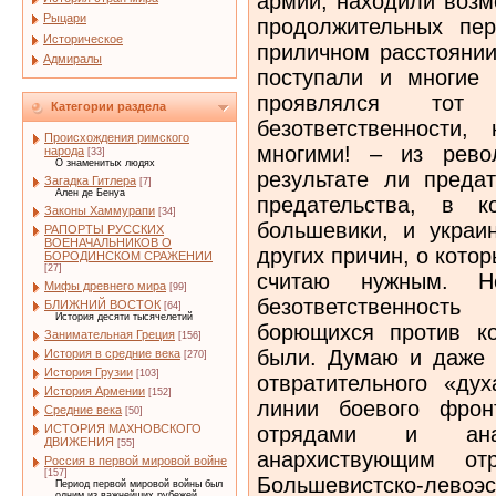
армий, находили возм
Рыцари
продолжительных пе
Историческое
приличном расстоянии
Адмиралы
поступали и многие 
проявлялся тот
Категории раздела
безответственности
Происхождения римского
многими! – из рево
народа
[33]
О знаменитых людях
результате ли преда
Загадка Гитлера
[7]
Ален де Бенуа
предательства, в к
Законы Хаммурапи
[34]
большевики, и украи
РАПОРТЫ РУССКИХ
ВОЕНАЧАЛЬНИКОВ О
других причин, о котор
БОРОДИНСКОМ СРАЖЕНИИ
[27]
считаю нужным. Н
Мифы древнего мира
[99]
безответственност
БЛИЖНИЙ ВОСТОК
[64]
История десяти тысячелетий
борющихся против к
Занимательная Греция
[156]
были. Думаю и даже у
История в средние века
[270]
История Грузии
[103]
отвратительного «ду
История Армении
[152]
линии боевого фрон
Средние века
[50]
отрядами и анар
ИСТОРИЯ МАХНОВСКОГО
ДВИЖЕНИЯ
[55]
анархиствующим от
Россия в первой мировой войне
[157]
Большевистско-левоэс
Период первой мировой войны был
одним из важнейших рубежей