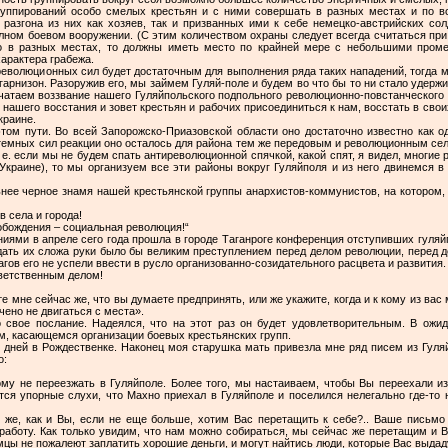
руппирований особо смелых крестьян и с ними совершать в разных местах и по в
азгона из них как хозяев, так и призванных ими к себе немецко-австрийских солд
олном боевом вооружении. (С этим количеством охраны следует всегда считаться при
о в разных местах, то должны иметь место по крайней мере с небольшими проме
арактера грабежа.
революционных сил будет достаточным для выполнения ряда таких нападений, тогда
гарнизон. Разоружив его, мы займем Гуляй-поле и будем во что бы то ни стало удержив
ечатаем воззвание нашего Гуляйпольского подпольного революционно-повстанческого
 нашего восстания и зовет крестьян и рабочих присоединиться к нам, восстать в свои
краине.
том пути. Во всей Запорожско-Приазовской области оно достаточно известно как о
емных сил реакции оно осталось для района тем же передовым и революционным село
 е. если мы не будем спать антиреволюционной спячкой, какой спят, я видел, многие 
 Украине), то мы организуем все эти районы вокруг Гуляйполя и из него двинемся в
ее черное знамя нашей крестьянской группы анархистов-коммунистов, на котором, ка
 села и города!
обождения – социальная революция!“
ями в апреле сего года прошла в городе Таганроге конференция отступивших гуляй
идать их сложа руки было бы великим преступлением перед делом революции, перед д
гов его не успели ввести в русло организованно-созидательного расцвета и развития.
тветственным делом!
те мне сейчас же, что вы думаете предпринять, или же укажите, когда и к кому из ва
ечено не двигаться с места».
 свое послание. Надеялся, что на этот раз он будет удовлетворительным. В ожид
м, касающемся организации боевых крестьянских групп.
 дней в Рождественке. Наконец моя старушка мать привезла мне ряд писем из Гуля
о:
му не переезжать в Гуляйполе. Более того, мы настаиваем, чтобы Вы переехали из
тся упорные слухи, что Махно приехал в Гуляйполе и поселился нелегально где-то 
 же, как и Вы, если не еще больше, хотим Вас перетащить к себе?.. Ваше письм
работу. Как только увидим, что нам можно собираться, мы сейчас же перетащим и В
мцы не пожалеют заплатить хорошие деньги, и могут найтись люди, которые Вас выдад