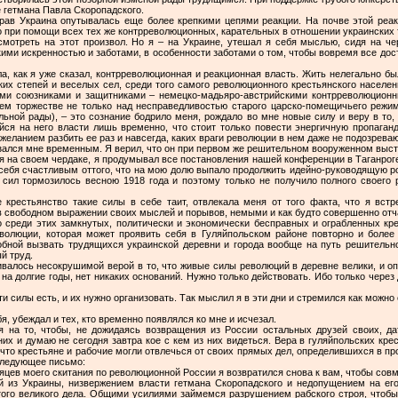
е гетмана Павла Скоропадского.
рав Украина опутывалась еще более крепкими цепями реакции. На почве этой реак
 при помощи всех тех же контрреволюционных, карательных в отношении украинских 
мотреть на этот произвол. Но я – на Украине, утешал я себя мыслью, сидя на че
ми искренностью и заботами, в особенности заботами о том, чтобы вовремя все дост
а, как я уже сказал, контрреволюционная и реакционная власть. Жить нелегально был
ких степей и веселых сел, среди того самого революционного крестьянского населен
ми союзниками и защитниками – немецко-мадьяро-австрийскими контрреволюцион
ем торжестве не только над несправедливостью старого царско-помещичьего режи
ной рады), – это сознание бодрило меня, рождало во мне новые силу и веру в то,
ся на него власти лишь временно, что стоит только повести энергичную пропаганд
 желанием разбить ее раз и навсегда, каких враги революции в нем даже не подозреваю
зался мне временным. Я верил, что он при первом же решительном вооруженном выст
идя на своем чердаке, я продумывал все постановления нашей конференции в Таганроге
л себя счастливым оттого, что на мою долю выпало продолжить идейно-руководящую ро
х сил тормозилось весною 1918 года и поэтому только не получило полного своего
е крестьянство такие силы в себе таит, отвлекала меня от того факта, что я вст
в свободном выражении своих мыслей и порывов, немыми и как будто совершенно от
о среди этих замкнутых, политически и экономически бесправных и ограбленных кре
волюции, которая может проявить себя в Гуляйпольском районе повторно и более
обной вызвать трудящихся украинской деревни и города вообще на путь решительно
й труд.
валось несокрушимой верой в то, что живые силы революций в деревне велики, и оп
на долгие годы, нет никаких оснований. Нужно только действовать. Ибо только через
ти силы есть, и их нужно организовать. Так мыслил я в эти дни и стремился как можно
бя, убеждал и тех, кто временно появлялся ко мне и исчезал.
 на то, чтобы, не дожидаясь возвращения из России остальных друзей своих, д
них и думаю не сегодня завтра кое с кем из них видеться. Вера в гуляйпольских кре
 что крестьяне и рабочие могли отвлечься от своих прямых дел, определившихся в пр
следующее письмо:
яцев моего скитания по революционной России я возвратился снова к вам, чтобы совм
 из Украины, низвержением власти гетмана Скоропадского и недопущением на ег
ого великого дела. Общими усилиями займемся разрушением рабского строя, чтобы