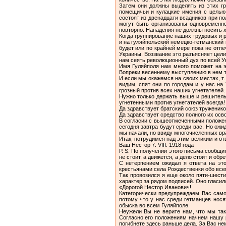
Затем они должны выделять из этих г
помещичьи и кулацкие имения с целью р
состоят из двенадцати всадников при п
могут быть организованы одновременн
повторно. Нападения не должны носить х
Когда группирование наших трудовых и 
и на гуляйпольский немецко-гетманский 
будет или по крайней мере пока не отп
Украины. Воззвание это разъясняет цели
нам сеять революционный дух по всей У
Имя Гуляйполя нам много поможет на э
Вопреки весеннему выступлению в нем т
И если мы окажемся на своих местах, т.
видим, спят они по городам и у нас на
грозный против всех наших угнетателей.
Нужно только держать выше и решительн
угнетенными против угнетателей всегда!
Да здравствует братский союз тружеников
Да здравствует средство полного их осв
В согласии с вышеотмеченными положени
сегодня завтра будут среди вас. Но ож
мы начали, но ввиду многочисленных вра
Итак, потрудимся над этим великим и о
Ваш Нестор 7. VIII. 1918 года
Р. S. По получении этого письма сообщи
не стоит, а движется, а дело стоит и обр
С нетерпением ожидал я ответа на это
крестьянами села Рождественки обо все
Так провозился я еще около пяти-шести
характер за рядом подписей. Оно гласил
«Дорогой Нестор Иванович!
Категорически предупреждаем Вас само
потому что у нас среди гетманцев нося
обыска во всем Гуляйполе.
Неужели Вы не верите нам, что мы так
Согласно его положениям начнем нашу 
погибнете здесь раньше дела. За Вас не