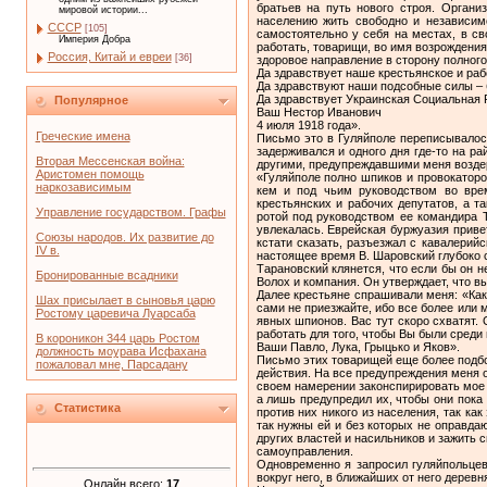
братьев на путь нового строя. Органи
мировой истории...
населению жить свободно и независим
СССР
[105]
самостоятельно у себя на местах, в св
Империя Добра
работать, товарищи, во имя возрождения
Россия, Китай и евреи
[36]
здоровое направление в сторону полного
Да здравствует наше крестьянское и ра
Да здравствуют наши подсобные силы – 
Да здравствует Украинская Социальная 
Популярное
Ваш Нестор Иванович
4 июля 1918 года».
Греческие имена
Письмо это в Гуляйполе переписывалось
задерживался и одного дня где-то на ра
Вторая Мессенская война:
другими, предупреждавшими меня воздер
Аристомен помощь
«Гуляйполе полно шпиков и провокаторов
наркозависимым
кем и под чьим руководством во врем
крестьянских и рабочих депутатов, а т
Управление государством. Графы
ротой под руководством ее командира Т
увлекалась. Еврейская буржуазия приве
Союзы народов. Их развитие до
кстати сказать, разъезжал с кавалери
IV в.
настоящее время В. Шаровский глубоко 
Тарановский клянется, что если бы он н
Бронированные всадники
Волох и компания. Он утверждает, что 
Далее крестьяне спрашивали меня: «Как
Шах присылает в сыновья царю
сами не приезжайте, ибо все более или 
Ростому царевича Луарсаба
явных шпионов. Вас тут скоро схватят.
работать для того, чтобы Вы были среди 
В короникон 344 царь Ростом
Ваши Павло, Лука, Грыцько и Яков».
должность моурава Исфахана
Письмо этих товарищей еще более подбо
пожаловал мне, Парсадану
действия. На все предупреждения меня о
своем намерении законспирировать мое п
а лишь предупредил их, чтобы они пока 
Статистика
против них никого из населения, так ка
так нужны ей и без которых не оправда
других властей и насильников и зажить 
самоуправления.
Одновременно я запросил гуляйпольцев
вокруг него, в ближайших от него дерев
Онлайн всего:
17