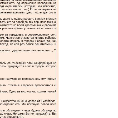
озможности одновременно нападения на
ат-охранителей, которые, как известно,
 посылке наших сил.) Если нападения не
жутками времени одно после другого и
 мы должны будем напасть своими силами
ать его за собой до тех пор, пока можно
 комитета ко всем крестьянам и рабочим
х районах против угнетателей и помогать
дно из передовых и революционных сел.
м. На его зов отзовутся многие районы.
революционеры в городах России (да, как
 поход, на сей раз более решительный и
к вам, друзья, известно, написано: „ С
польцев. Участники этой конференции не
елом трудящихся села и города, которое
с мне наиудобнее приехать самому. Время
ании ответа я старался договориться с
йполя. Одно из них носило коллективный
 Рождественки еще далее от Гуляйполя,
на окраине его. Мы накануне повального
о мы обсуждали и еще будем обсуждать.
ас сюда. Но сами Вы не приезжайте. Вы
ут за эти деньги…