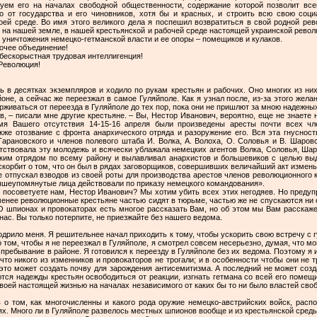
зуем его на началах свободной общественности, содержание которой позволит в
о от государства и его чиновников, хотя бы и красных, и строить всю свою соц
оей среде. Во имя этого великого дела я поспешил возвратиться в свой родной ре
 на нашей земле, в нашей крестьянской и рабочей среде настоящей украинской револ
 уничтожения немецко-гетманской власти и ее опоры – помещиков и кулаков.
бочее объединение!
бескорыстная трудовая интеллигенция!
Революция!
 в десятках экземпляров и ходило по рукам крестьян и рабочих. Оно многих из них
йоне, а сейчас же переезжал в самое Гуляйполе. Как я узнал после, из-за этого жел
живаться от переезда в Гуляйполе до тех пор, пока они не пришлют за мною надежны
, – писали мне другие крестьяне. – Вы, Нестор Иванович, вероятно, еще не знаете н
я Вашего отсутствия 14-15-16 апреля были произведены аресты почти всех чл
акже отозвание с фронта анархического отряда и разоружение его. Вся эта гнуснос
арановского и членов полевого штаба И. Волка, А. Волоха, О. Соловья и В. Шаров
тствовала эту молодежь и всячески ублажала немецких агентов Волка, Соловья, Шар
йским отрядом по всему району и вылавливал анархистов и большевиков с целью выд
скорбит о том, что он был в рядах заговорщиков, совершивших величайший акт измен
е отпускал взводов из своей роты для производства арестов членов революционного к
вышеупомянутые лица действовали по приказу немецкого командования».
 посоветуете нам, Нестор Иванович? Мы хотим убить всех этих негодяев. Но предуп
менее революционные крестьяне частью сидят в тюрьме, частью же не спускаются ни о
 О шпионах и провокаторах есть многое рассказать Вам, но об этом мы Вам расскаже
нас. Вы только потерпите, не приезжайте без нашего ведома.
дрило меня. Я решительнее начал приходить к тому, чтобы ускорить свою встречу с 
 том, чтобы я не переезжал в Гуляйполе, я смотрел совсем несерьезно, думая, что м
ребывание в районе. Я готовился к переезду в Гуляйполе без их ведома. Поэтому я 
что никого из изменников и провокаторов не трогали; и в особенности чтобы они не т
к это может создать почву для зарождения антисемитизма. А последний не может соз
ются надежды крестьян освободиться от реакции, изгнать гетмана со всей его помещ
своей настоящей жизнью на началах независимого от каких бы то ни было властей св
 о том, как многочисленны и какого рода оружие немецко-австрийских войск, распо
нях. Много ли в Гуляйполе развелось местных шпионов вообще и из крестьянской среды