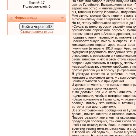
На этот мой запрос я скоро получил отв
Гостей:
17
центре Гуляйполя. Выдающиеся из них:
Пользователей:
0
еврейской роты) и многие другие. «Но, 
вы, товарищ Нестор Иванович, подробно 
Мне лично тяжело было перечитывать в
Форма входа
антисемитизму еще со времен 1905–1906
Но то, что гуляйпольские крестьяне до 
Войти через uID
«Союза истинно русских людей» под р
организации еврейского погрома, гул
Старая форма входа
погромческих дел в Александровске), за
порвать с ними переписку и, покинув се
неосновательную мысль о евреях. И сд
командования первая арестовала всех
Гуляйполе (в апреле 1918 года). Арест
буржуазия радовалась поведению этой ро
отношению к революции и к революционе
своих записках, и что в этом столь серь
вопрос надо отложить в сторону, чтобы е
немецкой власти, сможем свободно, в п
против революции в пользу Центральной
Я убеждал крестьян и рабочих в том
контрреволюционном деле, – сами осудят
национальности она принадлежит.
И должен отметить, что письмо мое опр
просили лишь моих указаний:
«Что делать? Как и с чего начинать, 
подчеркивали, чтобы я потерпел еще нем
«Ваше появление в Гуляйполе, – писали 
вообще, потому что немцы и гетманц
встречаться друг с другом».
Все эти отрывочные сообщения из Гуляйп
делать, или же, ничего не отвечая, само
Посоветовался я кое с кем из окружавш
предупреди последних, так они снова за
чтобы не откладывать больше своего пе
времени терять нельзя, рассуждал я с р
«Первой нашей задачей, – писал я гуляй
количестве. На этих людях лежит обяза