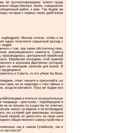
сему не эксплуатирующему чужого труда
иально-общественную жизнь совершенно
волюционный район, к вам. Так будем же
юции, которая с первых своих дней взяла
 подбодрило. Многие хотели, чтобы я не
ания одних получился серьезный разлад с
х людей.
ичего о том, при каких обстоятельствах,
енов революционного комитета, Совета
ть производилась центральной еврейской
ского. Еврейская молодежь этой травлей
овского и агронома Дмитренко (который,
ать их немецким палачам для казни). В
ы трудящимся.
омитета и Совета, то его убили бы Волк,
реждаем, ответ пишите и присылайте, но
ни сами, ни их квартиры с глаз тайных и
м, когда встретимся. Пока же будем все
гуляйпольцами и взяться за решительные
ои товарищи – крестьяне – переборщили в
им на их письмо по существу не отвечал,
рогали никого из евреев и не возбуждали
дать тех условий для революции, которые
ичьей сворой, не допустить на свою шею
ободного общественного самоустройства и
ложенных как в самом Гуляйполе, так и
 в частности?