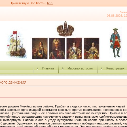
Приветствую Вас
Гость
|
RSS
Четв
06.08.2026, 1
Главная
Мировая история
Регистрация
КОГО ДВИЖЕНИЯ
 своем родном Гуляйпольском районе. Прибыл я сюда согласно постановлению нашей 
тобы заняться организацией восстания крестьян против насильников: непрошеных хо
инская Центральная рада и ее союзник немецко-австрийское юнкерство. Прибыл я во
ционной четкостью разрешить намеченную задачу и выполнить мою идейно-руководящу
е низвергнута. Напрасно она в угоду буржуазии, изменив своим принципам в облас
–40 десятин. Буржуазия, увлекшись своими временными победами над революцией, на
летворилась этой позорной изменой рады трудящимся. При поддержке грубого юнкерств