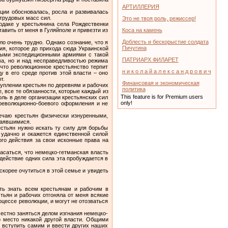
АРТИЛЛЕРИЯ
ции обосновалась, росла и развивалась
трудовых масс сил.
Это не твоя роль, режиссер!
рдаке у крестьянина села Рождественки
авить от меня в Гуляйполе и привезти из
Коса на камень
Доблесть и бескорыстие солдата
о очень трудно. Однако сознание, что я
Пичугина
ия, которое до прихода сюда Украинской
ными экспедиционными армиями с такой
ПАТРИАРХ ФИЛАРЕТ
ма, но и над несправедливостью режима
 что революционное крестьянство терпит
н и к о л а й а л е к с а н д р о в и ч
у в его среде против этой власти – оно
т.
Финансовая и экономическая
уплении крестьян по деревням и рабочих
политика
, все те обязанности, которые каждый из
This feature is for Premium users
ль в деле организации крестьянских сил
only!
 революционно-боевого оформления и не
речаю крестьян физически изнуренными,
чаявшимися.
стьян нужно искать ту силу для борьбы
 удачно и окажется единственной силой
го действия за свои исконные права на
асаться, что немецко-гетманская власть
 действие одних сила эта пробуждается в
 скорее очутиться в этой семье и увидеть
ать знать всем крестьянам и рабочим в
стьян и рабочих отгоняла от меня всякие
оцессе революции, и могут не отозваться
естно заняться делом изгнания немецко-
о место никакой другой власти. Общими
 вступить самим и ввести других наших