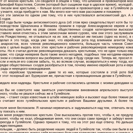
ет от многих крестьян. Он сводился в общем к тому, что шпионов и провокаторов мн
 Прокофий Коростелев, Сопляк (который был сыщиком еще в царское время), молодой
– писали мне крестьяне, – больше всего шпионов и провокаторов у нас в Гуляйполе 
узнаете, когда прибудете к нам. Мы много кое-чего вам расскажем и покажем».
се эти записки по одном уже тому, что в них чувствовался антисемитский дух. А я
 годов.
1918 года были чужды антисемитского духа (об этом ярко свидетельствует хотя бы тот 
уководством Щекатихина и Минаева громили в городе Александровске евреев и пр
яйпольские крестьяне на ряде своих общественных сходов категорически высказа
ставило меня отнестись к этим записочкам менее сурово, чем они этого заслуживали.
ло Рождественку, не отзываться на их зов, я написал им письмо (одно на всех), в 
елал я это тогда, когда уже знал, что еврейская рота под влиянием агентов Ук
 анархистов, всех членов революционного комитета, большую часть членов Совет
овала с целью выдать всех этих крестьян и рабочих революционеров немецкому кома
ты. Но я считал долгом революционера доказать крестьянам, что не одни только евр
рам; что среди неевреев было также много негодяев, подобных тем негодяям-евреям
езном и сложном вопросе мы разберемся, когда я буду среди них. Теперь же, просил я
сли и нельзя его совсем забыть, то, во всяком случае, возвратиться к нему тогда, к
орядке общественных сходов разобраться в том, почему именно еврейская рота и евре
 рады и немецкого командования.
, что еврейские труженики – даже те из них, которые состояли в этой роте б
 этот позорный акт. Буржуазия же, причастная к провокационным делам в Гуляйполе, с
авдало мои надежды. Крестьяне и рабочие согласились целиком с моими доводами ка
раз Вы не советуете нам заняться уничтожением виновников апрельского выступ
ного, чтобы не рвался сейчас же в Гуляйполе.
они, – станет скоро известным в штабе немецких войск и вызовет еще более тяжкие р
ы считают всех гуляйпольских крестьян и рабочих Вашими друзьями. А более т
оля меня беспокоили. Я начинал нервничать и задумываться над тем, отвечать ли кр
му поехать к ним.
их меня рождественских крестьян. Они высказались против того, чтобы я, не предупр
вопят, чтобы не ехал, обнадеживая меня, что они скоро сами приедут и заберут меня
реезда в Гуляйполе. Однако пришел к тому, что на этот раз еще отвечу. Но дальше 
ождественцами.
польцам, – должно быть разделение наших людей в Гуляйполе так, чтобы они были в ка
нность группировать вокруг себя возможно большее количество энергичных и смелых, 