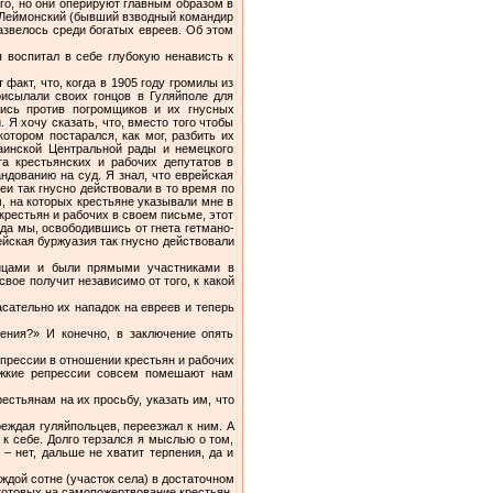
ого, но они оперируют главным образом в
 Леймонский (бывший взводный командир
развелось среди богатых евреев. Об этом
 воспитал в себе глубокую ненависть к
факт, что, когда в 1905 году громилы из
исылали своих гонцов в Гуляйполе для
лись против погромщиков и их гнусных
 Я хочу сказать, что, вместо того чтобы
котором постарался, как мог, разбить их
раинской Центральной рады и немецкого
а крестьянских и рабочих депутатов в
ндованию на суд. Я знал, что еврейская
еи так гнусно действовали в то время по
, на которых крестьяне указывали мне в
 крестьян и рабочих в своем письме, этот
огда мы, освободившись от гнета гетмано-
йская буржуазия так гнусно действовали
ойцами и были прямыми участниками в
вое получит независимо от того, к какой
сательно их нападок на евреев и теперь
ления?» И конечно, в заключение опять
епрессии в отношении крестьян и рабочих
яжкие репрессии совсем помешают нам
естьянам на их просьбу, указать им, что
еждая гуляйпольцев, переезжал к ним. А
 к себе. Долго терзался я мыслью о том,
– нет, дальше не хватит терпения, да и
ждой сотне (участок села) в достаточном
готовых на самопожертвование крестьян.