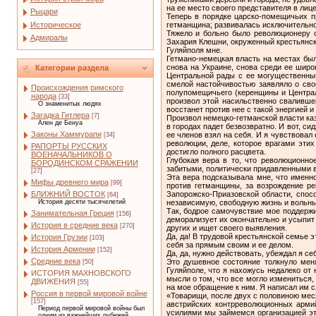
на ее место своего представителя в лиц
Рыцари
Теперь в порядке царско-помещичьих п
Историческое
гетманщина; развивалась исключительно
Тяжело и больно было революционеру с
Адмиралы
Захария Клешни, окруженный крестьянски
Гуляйполя мне.
Гетмано-немецкая власть на местах был
снова на Украине, снова среди ее широ
Категории раздела
Центральной рады с ее могущественны
смелой настойчивостью заявляло о сво
Происхождения римского
полупомещичьего (керенщины и Централь
народа
[33]
произвол этой насильственно свалившей
О знаменитых людях
восстанет против нее с такой энергией и
Загадка Гитлера
[7]
Произвол немецко-гетманской власти ка
Ален де Бенуа
в городах падет безвозвратно. И вот, с
Законы Хаммурапи
ее членов взял на себя. И я чувствова
[34]
революции, деле, которое врагами эти
РАПОРТЫ РУССКИХ
достигло полного расцвета.
ВОЕНАЧАЛЬНИКОВ О
Глубокая вера в то, что революционно
БОРОДИНСКОМ СРАЖЕНИИ
забитыми, политически придавленными 
[27]
Эта вера подсказывала мне, что именн
Мифы древнего мира
[99]
против гетманщины, за возрождение ре
Запорожско-Приазовской области, спос
БЛИЖНИЙ ВОСТОК
[64]
независимую, свободную жизнь и вольны
История десяти тысячелетий
Так, бодрое самочувствие мое поддержи
Занимательная Греция
[156]
деморализует их окончательно и усыпит 
История в средние века
[270]
других и ищет своего выявления.
Да, да! В трудовой крестьянской семье э
История Грузии
[103]
себя за прямым своим и ее делом.
История Армении
[152]
Да, да, нужно действовать, убеждал я се
Средние века
Это душевное состояние толкнуло меня
[50]
Гуляйполе, что я нахожусь недалеко от 
ИСТОРИЯ МАХНОВСКОГО
мысли о том, что все могло измениться,
ДВИЖЕНИЯ
[55]
на мое обращение к ним. Я написал им 
Россия в первой мировой войне
«Товарищи, после двух с половиною мес
[157]
австрийских контрреволюционных армий
Период первой мировой войны был
усилиями мы займемся организацией эт
одним из важнейших рубежей