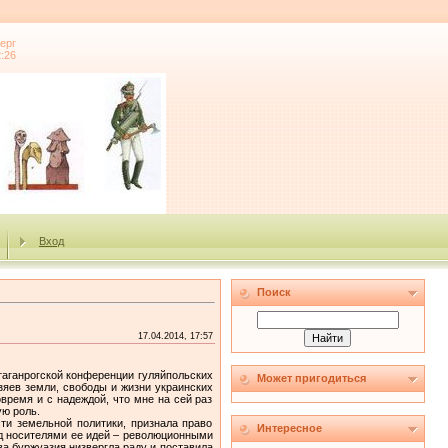
ерг
2:26
Вход
Поиск
17.04.2014, 17:57
таганрогской конференции гуляйпольских
Может пригодиться
зяев земли, свободы и жизни украинских
время и с надеждой, что мне на сей раз
ю роль.
ти земельной политики, признала право
Интересное
д носителями ее идей – революционными
а буржуазия низвергла раду и поставила