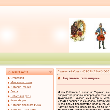
Главная
»
Файлы
»
ИСТОРИЯ МАХНОВС
Меню сайта
Под гнетом гетманщины
Стартовая
Мировая история
История России
Лента
Июль 1918 года. Я снова на Украине, в
анархистов-революционеров для того, ч
События и даты
тружеников – хозяев, имя которым Укра
Фотообзоры
удастся полностью и с особой организа
В это время пресловутая рада была уж
История Древнего Рима
частной собственности на землю до 30
История стран мира
тружениками деревни и города, не удов