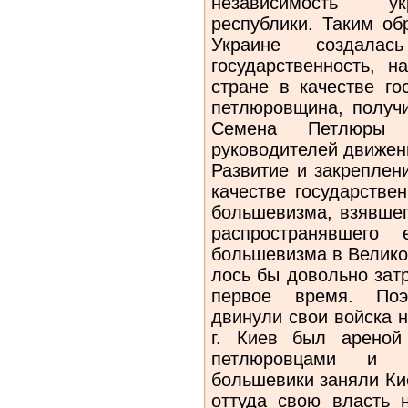
независимость укр
республики. Таким об
Украине создалас
государственность, н
стране в качестве г
петлюровщина, получи
Семена Петлюры
руководителей движе­н
Развитие и закреплен
качестве государстве
большевизма, взявшег
распространявшего
большевизма в Велико
лось бы довольно зат
первое время. Поэ
двинули свои войска н
г. Киев был ареной
петлюровцами и 
большевики за­няли Ки
оттуда свою власть 