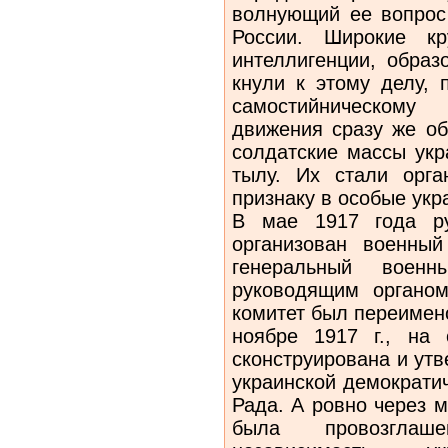
волнующий ее вопрос
России. Широкие кр
интеллигенции, образ
кнули к этому делу, 
самостийническому
движения сразу же об
солдатские массы укр
тылу. Их стали орга
при­знаку в особые укр
В мае 1917 года ру
организован военны
генеральный военн
руководящим органом
комитет был переимен
ноябре 1917 г., на
сконструирована и ут
украинской демократи
Рада. А ровно через 
была провозглаш