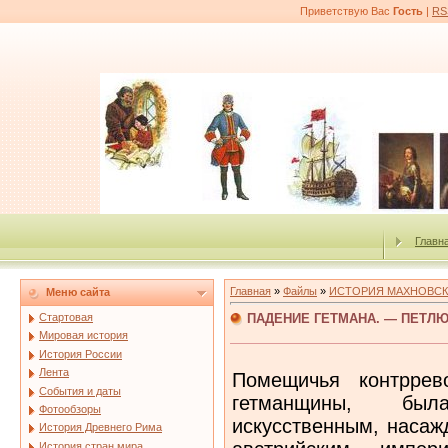
Приветствую Вас
Гость
|
RS
Главн
Главная
»
Файлы
»
ИСТОРИЯ МАХНОВСК
Меню сайта
ПАДЕНИЕ ГЕТМАНА. — ПЕТЛ
Стартовая
Мировая история
История России
Лента
Помещичья контррев
События и даты
гетманщины, был
Фотообзоры
искусственным, насаж
История Древнего Рима
История стран мира