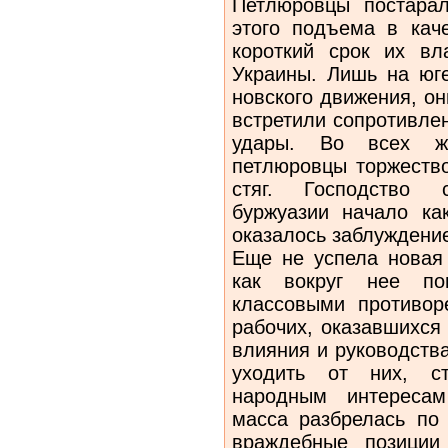
Петлюровцы постарал
этого подъема в кач
короткий срок их вл
Украины. Лишь на юге
новского движения, о
встретили сопротивле
удары. Во всех ж
петлюровцы торжество
стяг. Господство с
буржуазии начало ка
оказалось за­блуждени
Еще не успела новая 
как вокруг нее по
классовыми противор
рабочих, оказавшихся
влияния и руководств
уходить от них, с
народным интересам
масса разбрелась по
враждебные позиции