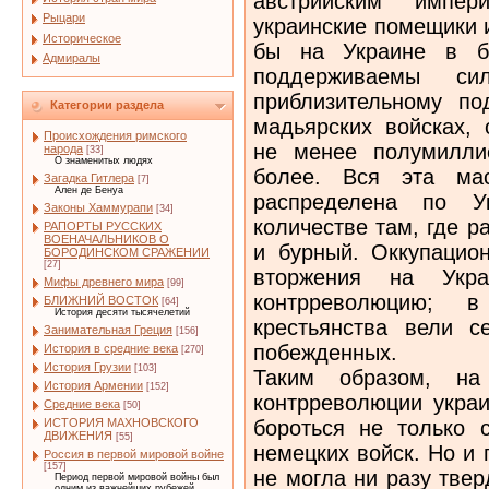
австрийским импе
Рыцари
украинские помещики 
Историческое
бы на Украине в бу
Адмиралы
поддерживаемы с
приблизительному под
Категории раздела
мадьярских войсках, 
Происхождения римского
не менее полумилли
народа
[33]
О знаменитых людях
более. Вся эта ма
Загадка Гитлера
[7]
Ален де Бенуа
распределена по У
Законы Хаммурапи
[34]
количестве там, где 
РАПОРТЫ РУССКИХ
ВОЕНАЧАЛЬНИКОВ О
и бурный. Оккупацио
БОРОДИНСКОМ СРАЖЕНИИ
[27]
вторжения на Укра
Мифы древнего мира
[99]
контрреволюцию; 
БЛИЖНИЙ ВОСТОК
[64]
История десяти тысячелетий
крестьянства вели с
Занимательная Греция
[156]
побежденных.
История в средние века
[270]
История Грузии
[103]
Таким образом, на
История Армении
[152]
контрреволюции украи
Средние века
[50]
бороться не только 
ИСТОРИЯ МАХНОВСКОГО
ДВИЖЕНИЯ
[55]
немецких войск. Но и 
Россия в первой мировой войне
[157]
не могла ни разу твер
Период первой мировой войны был
одним из важнейших рубежей