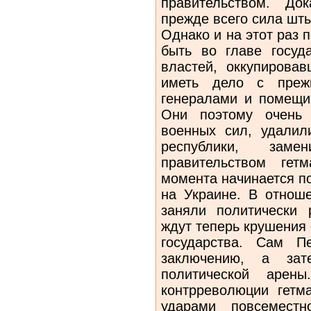
правительством. Док
прежде всего сила шты
Однако и на этот раз
быть во главе госуда
властей, оккупировав
иметь дело с преж
генералами и помещи
Они поэтому очень 
военных сил, удалил
республики, заме
правительством гет
момента начинается п
на Украине. В отно­ш
заняли политически 
ждут теперь крушения 
государства. Сам П
заклю­чению, а з
политической арен
контрреволюции гетм
ударами повсеместно