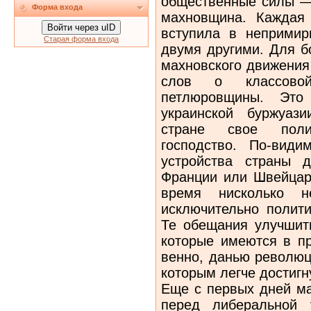
общественные силы —
Форма входа
махновщина. Каждая 
Войти через uID
вступила в неприми
Старая форма входа
двумя другими. Для б
махновского дви­жения
слов о классово
петлюровщины. Это
украинской буржуаз
стране свое по­ли
господство. По-види
устройства страны 
Франции или Швейцар
время ни­сколько 
исключительно полити
Те обещания улучшит
которые имеются в пр
венно, данью революц
которым легче достигн
Еще с первых дней ма
перед либеральной 