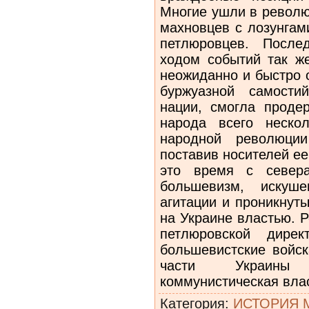
Многие ушли в револю
махновцев с лозунгам
петлюров­цев. Посл
ходом событий так же
неожиданно и быстро 
буржуазной самостий
нации, смогла проде
на­рода всего неско
народной революци
поставив носителей е
это время с север
большевизм, искуш
агитации и про­никну
на Украине властью. 
петлюровской дире
большевистские войск
части Украины 
коммунистическая влас
Категория
:
ИСТОРИЯ 