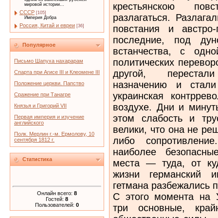
крестьянскою пов
мировой истории...
СССР
[105]
разлагаться. Разлага­
Империя Добра
Россия, Китай и евреи
повстания и австро-
[36]
последние, под дун
Популярное
встанчества, с одн
политических пере­во
Письмо Шапуха нахарарам
другой, перестал
Спарта при Агисе III и Клеомене III
назначению и стали
Положение церкви. Папство
украинская контррев
Сражение при Танагре
воздухе. Дни и минут
Князья и Григорий VII
этом слабость и тру
Первая империя и изучение
английского
велики, что она не ре
Полк. Мерлин г.-м. Ермолову, 10
либо сопротивлени
сентября 1812 г.
наиболее безопасны
Статистика
места — туда, от ку
жизни германский 
гетмана разбежались 
Онлайн всего:
8
С этого момента на 
Гостей:
8
Пользователей:
0
три основ­ные, кра