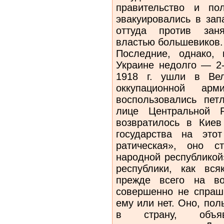
правительство и по
эвакуировались в зап
от­туда против зан
властью большеви­ков.
Последние, однако,
Украине не­долго — 2
1918 г. ушли в Вел
оккупационной арм
воспользовались пет
лице Цен­тральной 
возвратилось в Киев
государства на это
ратическая», оно с
народной респуб­ликой
республики, как вся
прежде всего на в
совершенно не спраш
ему или нет. Оно, пол
в страну, объя