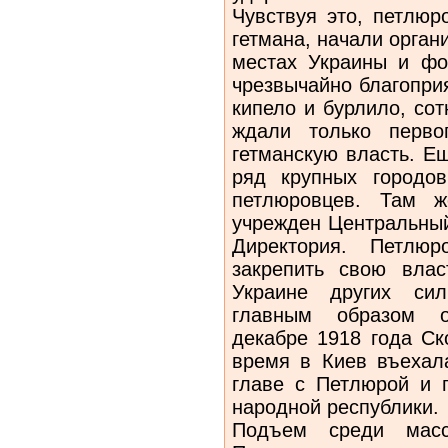
Чувствуя это, пет­лю
гетмана, начали орган
местах Украины и фор
чрезвычайно благопри
ки­пело и бурлило, со
ждали только перво
гетманскую власть. Е
ряд крупных городо
петлюровцев. Там
учрежден Центральный
Директория. Петлю
закрепить свою влас
Украине других сил
главным образом о
декабре 1918 года Ск
время в Киев въехал
главе с Петлюрой и 
народной республики.
Подъем среди масс