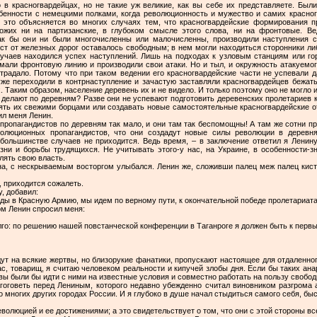
 в красногвардейцах, но не такие уж великие, как вы себе их представляете. Был
бенности с немецкими полками, когда революционность и мужество и самих красног
 это объясняется во многих случаях тем, что красногвардейские формирования 
ожих ни на партизанские, в глубоком смысле этого слова, ни на фронтовые. Ве
как бы они ни были многочисленны или малочисленны, производили наступления с
рст от железных дорог оставалось свободным; в нем могли находиться сторонники ли
лучаев находился успех наступлений. Лишь на подходах к узловым станциям или г
имали фронтовую линию и производили свои атаки. Но и тыл, и окружность атакуем
традало. Потому что при таком ведении его красногвардейские части не успевали 
же переходили в контрнаступление и зачастую заставляли красногвардейцев бежать 
. Таким образом, население деревень их и не видело. И только поэтому оно не могло
делают по деревням? Разве они не успевают подготовить деревенских пролетариев к
нять их свежими борцами или создавать новые самостоятельные красногвардейские о
ил меня Ленин.
пропагандистов по деревням так мало, и они там так беспомощны! А там же сотни пр
олюционных пропагандистов, что они создадут новые силы революции в деревня
 большинстве случаев не приходится. Ведь время, – в заключение ответил я Ленину
зни и борьбы трудящихся. Не учитывать этого-у нас, на Украине, в особенности-з
лять свою власть.
ина, с нескрываемым восторгом улыбался. Ленин же, сложивши палец меж палец кисти
, приходится сожалеть.
, добавил:
ды в Красную Армию, мы идем по верному пути, к окончательной победе пролетариата
ом Ленин спросил меня:
лго: по решению нашей повстанческой конференции в Таганроге я должен быть к перв
ут на всякие жертвы, но близорукие фанатики, пропускают настоящее для отдаленно
Вас, товарищ, я считаю человеком реальности и кипучей злобы дня. Если бы таких а
овы были бы идти с ними на известные условия и совместно работать на пользу свобод
гоговеть перед Лениным, которого недавно убежденно считал виновником разгрома 
о многих других городах России. И я глубоко в душе начал стыдиться самого себя, бы
волюцией и ее достижениями; а это свидетельствует о том, что они с этой стороны в