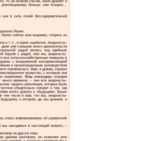
го, то, во всяком случае, мало думают о
му революционеру больше чем позорно…
о они в силу своей бессодержательной
дхватил Ленин.
ю Ленин сейчас мне выражал, спорить не
и и т. п., в корне ошибочно. Анархисты-
) дали уже слишком много доказательств
нтральной радой велась под идейным
ей борьбе с радой, чем мы, анархисты-
чти все сельскохозяйственные коммуны и
краины с вооруженной контрреволюцией
дейным и организационным руководством
жете опровергнуть. Вам, я думаю, хорошо
революционное мужество, с которым они
ми знаменами. Ведь командиры отрядов
т много времени, – они все анархисты-
альонах защиты революции, которые были
точно убедительно говорит о том, как
любим много думать о «будущем». Выше
в том числе и вам, что мы, анархисты-
будущему, о котором, да, мы думаем, и
о вы плохо информированы об украинской
ой мы находимся в настоящий момент, –
азговор на другую тему.
ри данном разговоре, не позволил мне
идит человек, с которым следовало бы о