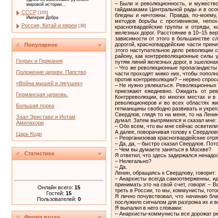
– Были и революционность, и мужество
мировой истории...
гайдамаками Центральной рады и в осо
СССР
[105]
бледны и ничтожны. Правда, по-моему,
Империя Добра
методов борьбы с противником, непох
Россия, Китай и евреи
[36]
красногвардейские группы и отряды, 
железных дорог. Расстояние в 10–15 ве
зависимости от этого в большинстве с
дорогой, красногвардейские части прин
Популярное
этого наступательное дело революции с
району, как контрреволюционные силы у
Генрих и Германия
путям линий железных дорог, в эшелонах
– Что же революционные пропагандисты 
Положение церкви. Папство
части проходят мимо них, чтобы попол
против контрреволюции? – нервно спрос
«Война мышей и лягушек»
– Не нужно увлекаться. Революционных 
приезжают ежедневно. Ожидать от рев
Германская церковь.
Контрреволюции, во многих местах и в
революционеров и во всех областях жи
Большая порка
гетманщины свободно развивать и укреп
Свердлов, глядя то на меня, то на Лен
Заал Эристави и Иотам
думал. Затем выпрямился и сказал мне:
Амилахори
– Обо всем, что вы мне сейчас осветили
А далее, поворачивая голову к Свердлову
Царь Кодр
– Реорганизовав красногвардейские отря
– Да, да, – быстро сказал Свердлов. Пот
– Чем вы думаете заняться в Москве?
Статистика
Я ответил, что здесь задержался ненадо
– Нелегально?
– Да.
Ленин, обращаясь к Свердлову, говорит:
– Анархисты всегда самоотверженны, ид
принимать это на свой счет, говоря: – 
Онлайн всего:
15
треть в России, то мы, коммунисты, гот
Гостей:
15
Я лично почувствовал, что начинаю бла
Пользователей:
0
послужило сигналом для разгрома их и в
Я выпалил в него словами:
– Анархисты-коммунисты все дорожат ре
Форма входа