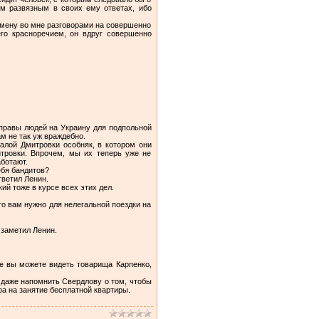
им развязным в своих ему ответах, ибо
емену во мне разговорами на совершенно
его красноречием, он вдруг совершенно
еправы людей на Украину для подпольной
м не так уж враждебно.
алой Дмитровки особняк, в котором они
тровки. Впрочем, мы их теперь уже не
аботают.
ебя бандитов?
тветил Ленин.
ий тоже в курсе всех этих дел.
что вам нужно для нелегальной поездки на
 заметил Ленин.
де вы можете видеть товарища Карпенко,
в даже напомнить Свердлову о том, чтобы
а на занятие бесплатной квартиры.