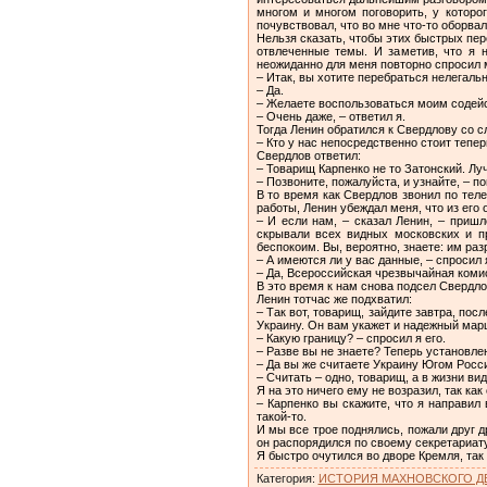
многом и многом поговорить, у которо
почувствовал, что во мне что-то оборвал
Нельзя сказать, чтобы этих быстрых пе
отвлеченные темы. И заметив, что я н
неожиданно для меня повторно спросил 
– Итак, вы хотите перебраться нелегаль
– Да.
– Желаете воспользоваться моим содей
– Очень даже, – ответил я.
Тогда Ленин обратился к Свердлову со с
– Кто у нас непосредственно стоит тепе
Свердлов ответил:
– Товарищ Карпенко не то Затонский. Лу
– Позвоните, пожалуйста, и узнайте, – п
В то время как Свердлов звонил по тел
работы, Ленин убеждал меня, что из его
– И если нам, – сказал Ленин, – приш
скрывали всех видных московских и п
беспокоим. Вы, вероятно, знаете: им раз
– А имеются ли у вас данные, – спросил
– Да, Всероссийская чрезвычайная комис
В это время к нам снова подсел Свердло
Ленин тотчас же подхватил:
– Так вот, товарищ, зайдите завтра, пос
Украину. Он вам укажет и надежный марш
– Какую границу? – спросил я его.
– Разве вы не знаете? Теперь установле
– Да вы же считаете Украину Югом Росси
– Считать – одно, товарищ, а в жизни вид
Я на это ничего ему не возразил, так как
– Карпенко вы скажите, что я направил
такой-то.
И мы все трое поднялись, пожали друг д
он распорядился по своему секретариату
Я быстро очутился во дворе Кремля, так
Категория
:
ИСТОРИЯ МАХНОВСКОГО 