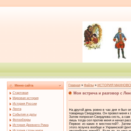
Главная
»
Файлы
»
ИСТОРИЯ МАХНОВС
Меню сайта
Моя встреча и разговор с Ле
Стартовая
Мировая история
История России
Лента
На другой день ровно в час дня я был о
товарища Свердлова. Он провел меня к Ле
События и даты
Затем попросил Свердлова сесть, а сам 
Фотообзоры
лишь тогда сел против меня и начал рас
Первое: из каких я местностей?.. Зате
История Древнего Рима
этого лозунга вообще и Украинской Цен
История стран мира
австрийских армий?.. Если да, то чего