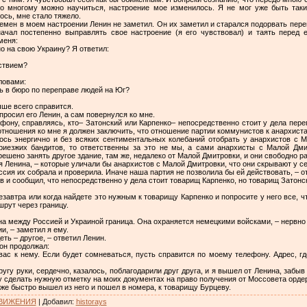
го многому можно научиться, настроение мое изменилось. Я не мог уже быть так
ось, мне стало тяжело.
ремен в моем настроении Ленин не заметил. Он их заметил и старался подорвать пер
ачал постепенно выправлять свое настроение (я его чувствовал) и таять перед 
меня:
но на свою Украину? Я ответил:
ствием?
ловами:
рь в бюро по переправе людей на Юг?
чше всего справится.
опросил его Ленин, а сам повернулся ко мне.
ефону, справляясь, кто– Затонский или Карпенко– непосредственно стоит у дела пер
 отношения ко мне я должен заключить, что отношение партии коммунистов к анархиста
лось энергично и без всяких сентиментальных колебаний отобрать у анархистов с М
риезжих бандитов, то ответственны за это нe мы, а сами анархисты с Малой Дми
решено занять другое здание, там же, недалеко от Малой Дмитровки, и они свободно р
 я Ленина, – которые уличали бы анархистов с Малой Дмитровки, что они скрывают у с
сия их собрала и проверила. Иначе наша партия не позволила бы ей действовать, – о
в и сообщил, что непосредственно у дела стоит товарищ Карпенко, но товарищ Затонск
лезавтра или когда найдете это нужным к товарищу Карпенко и попросите у него все, 
рут через границу.
на между Россией и Украиной граница. Она охраняется немецкими войсками, – нервно
и, – заметил я ему.
еть – другое, – ответил Ленин.
 он продолжал:
 вас к нему. Если будет сомневаться, пусть справится по моему телефону. Адрес, г
ругу руки, сердечно, казалось, поблагодарили друг друга, и я вышел от Ленина, забы
 сделать нужную отметку на моих документах на право получения от Моссовета ордер
 же быстро вышел из него и пошел в номера, к товарищу Бурцеву.
ДВИЖЕНИЯ
|
Добавил
:
historays