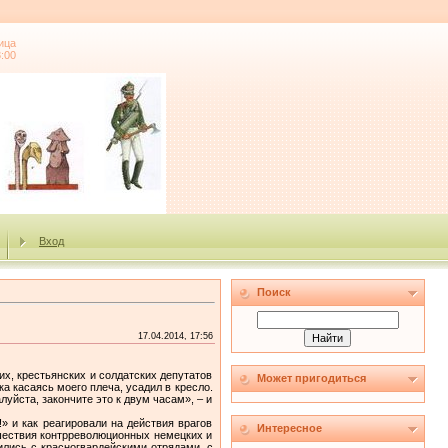
ица
3:00
Вход
Поиск
17.04.2014, 17:56
их, крестьянских и солдатских депутатов
Может пригодиться
ка касаясь моего плеча, усадил в кресло.
уйста, закончите это к двум часам», – и
» и как реагировали на действия врагов
Интересное
ашествия контрреволюционных немецких и
ились с красногвардейскими отрядами, с