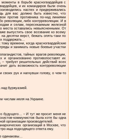
и моменты в борьбе красногвардейцев с
вардейцев, и их командиров были очень
производились наспех и придерживались
дь для вас должно быть известно, что
вои против противника по-над линиями
бо революции, либо контрреволюции. И в
ородам и селам, пересекаемым железной
ого места оставались невыясненными. От
даже выпустить свое воззвание ко всему
на десятки верст, бежать опять-таки по
 их поддержать…
 тому времени, когда красногвардейские
тряды и занимать новые боевые участки
опагандистов, тайных врагов революции,
х и организованно противопоставят их
, – требует решительных действий всех
начит дать возможность контрреволюции
 своих рук и нагнувши голову, о чем-то
 над буржуазией.
ым числам июля на Украине.
го будущего… – И тут же просит меня не
нархистов-коммунистов была хотя бы одна
ной организации производителей.
анархических организаций в Москве, что
стро ища подходящего ответа ему.
се одинаковы…