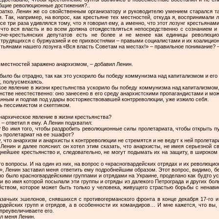
щие революционные достижения?..
ратко. Ленин же со свойственным организатору и руководителю умением старался та
 Так, например, на вопрос, как крестьяне тех местностей, откуда я, воспринимали 
се три раза удивлялся тому, что я говорил ему, а именно, что этот лозунг крестьянам
, что вся власть и во всем должна отождествляться непосредственно с сознанием и
че-крестьянских депутатов есть не более и не менее как единицы революцион
 трудящихся с буржуазией и ее прихвостнями – правыми социалистами и их коалици
стьянами нашего лозунга «Вся власть Советам на местах!» – правильное понимание? 
 местностей заражено анархизмом, – добавил Ленин.
о было бы отрадно, так как это ускорило бы победу коммунизма над капитализмом и его
у, полуусмехаясь.
такое явление в жизни крестьянства ускорило бы победу коммунизма над капитализмом,
янстве неестественно: оно занесено в его среду анархистскими пропагандистами и може
ванным и подпав под удары восторжествовавшей контрреволюции, уже изжило себя.
ь пессимистом и скептиком.
анархическое явление в жизни крестьянства?
 – ответил я ему. А Ленин подхватил:
? Во имя того, чтобы раздробить революционные силы пролетариата, чтобы открыть п
ь пролетариат на ее эшафот?
, что анархизм и анархисты к контрреволюции не стремятся и не ведут к ней пролетари
 Ленин и далее пояснил: он хотел этим сказать, что анархисты, не имея серьезной 
нейшее крестьянство и, следовательно, не могут подымать их на защиту, в широком 
го вопросы. И на один из них, на вопрос о «красногвардейских отрядах и их революц
 Ленин заставил меня ответить ему подробнейшим образом. Этот вопрос, видимо, бес
но было красногвардейскими группами и отрядами на Украине, проделано как будто у
 и во имя которой посылали эти группы и отряды из далекого Петрограда и других бо
ством, которое может быть только у человека, живущего страстью борьбы с ненав
азачьих эшелонов, снявшихся с противогерманского фронта в конце декабря 17-го и 
дейских групп и отрядов, а в особенности их командиров… И мне кажется, что вы, 
преувеличиваете его.
ил меня Ленин.