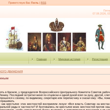
Приветствую Вас
Гость
|
RSS
Пятн
07.08.2026, 0
Главная
Мировая история
Регистрация
КОГО ДВИЖЕНИЯ
ниным
пять в Кремле, у председателя Всероссийского Центрального Комитета Советов рабоч
нину. Последний встретил меня по-отцовски и одной рукой взял за руку, другой, слег
прошелся к своему, по-видимому, секретарю или переписчику и сказал ему: «Вы, пожал
спрашивать.
м: как крестьяне этих местностей восприняли лозунг «Вся власть Советам на местах!
тральной рады в частности? И бунтовались ли крестьяне моих местностей против н
 недоставало, чтобы крестьянские бунты вылились в повсеместные восстания и не сл