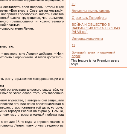
19
к обставлять свои вопросы, чтобы я как
лозунг «Вся власть Советам на местах!»,
Время вынимать камень
и воспринят своеобразно: власть Советов
 волей самих трудящихся; что сельские,
Строитель Петербурга
ного группирования и хозяйственного
ВОЙНА И ОБЩЕСТВО В
онной властью…
ВАРВАРСКИХ КОРОЛЕВСТВАХ
– спросил меня Ленин.
(VI-VII вв.)
Интернационалисты
11
 властью.
Большой талант и огромный
 – повторил мне Ленин и добавил: – Но я
порок
т быть скоро изжито. Я готов допустить,
This feature is for Premium users
only!
уть росту и развитию контрреволюции и в
ат.
своей организации широкого масштаба, не
смысле этого слова, того, что завоевано
ионном мужестве, с которым они защищали
покоил его, или же он восстанавливал в
спешно, с достижением той цели, которую
льших городов России на Украину. Помню,
истным ему строем и жаждой победы над
в начале 18-го года, и хорошо знаком с
товарищ Ленин, имея о нем сведения из