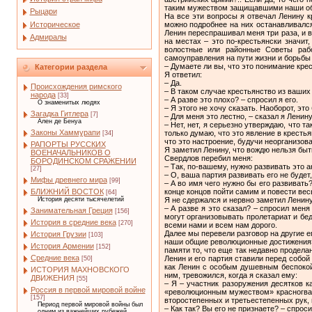
таким мужеством защищавшими наши об
Рыцари
На все эти вопросы я отвечал Ленину к
Историческое
можно подробнее на них останавливался.
Ленин переспрашивал меня три раза, и в
Адмиралы
на местах – это по-крестьянски значит
волостные или районные Советы рабо
самоуправления на пути жизни и борьбы
– Думаете ли вы, что это понимание кре
Категории раздела
Я ответил:
– Да.
Происхождения римского
– В таком случае крестьянство из ваших
народа
[33]
– А разве это плохо? – спросил я его.
О знаменитых людях
– Я этого не хочу сказать. Наоборот, эт
Загадка Гитлера
[7]
– Для меня это лестно, – сказал я Ленин
Ален де Бенуа
– Нет, нет, я серьезно утверждаю, что 
Законы Хаммурапи
только думаю, что это явление в кресть
[34]
что это настроение, будучи неорганизо
РАПОРТЫ РУССКИХ
Я заметил Ленину, что вождю нельзя быт
ВОЕНАЧАЛЬНИКОВ О
Свердлов перебил меня:
БОРОДИНСКОМ СРАЖЕНИИ
– Так, по-вашему, нужно развивать это 
[27]
– О, ваша партия развивать его не будет,
Мифы древнего мира
[99]
– А во имя чего нужно бы его развивать
конце концов пойти самим и повести вес
БЛИЖНИЙ ВОСТОК
[64]
Я не сдержался и нервно заметил Ленину
История десяти тысячелетий
– А разве я это сказал? – спросил меня
Занимательная Греция
[156]
могут организовывать пролетариат и бед
История в средние века
[270]
всеми нами и всем нам дорого.
Далее мы перевели разговор на другие е
История Грузии
[103]
наши общие революционные достижения»,
История Армении
[152]
памяти то, что еще так недавно продела
Средние века
Ленин и его партия ставили перед собой
[50]
как Ленин с особым душевным беспокой
ИСТОРИЯ МАХНОВСКОГО
ним, тревожился, когда я сказал ему:
ДВИЖЕНИЯ
[55]
– Я – участник разоружения десятков к
Россия в первой мировой войне
«революционным мужеством» красногвар
[157]
второстепенных и третьестепенных рук, 
Период первой мировой войны был
– Как так? Вы его не признаете? – спрос
одним из важнейших рубежей