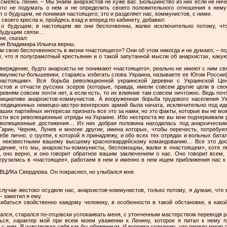
ал смеясь Ленин. – Мы знаем анархистов не хуже вас. Большинство из них если не ниче
 что не подумать о нем и не определить своего положительного отношения к не
о будущем, не понимая настоящего; это и разделяет нас, коммунистов, с ними.
воего кресла и, пройдясь взад и вперед по кабинету, добавил:
о будущем; в настоящем же они беспочвенны, жалки исключительно потому, чт
 будущим связи…
е, сказал:
ния Владимира Ильича верны.
ли свою беспочвенность в жизни «настоящего»? Они об этом никогда и не думают, – по
у, что я полуграмотный крестьянин и о такой запутанной мысли об анархистах, каку
тверждение, будто анархисты не понимают «настоящего», реально не имеют с ним связ
оммунисты-большевики, стараясь избегать слова Украина, называете ее Югом России
настоящим». Вся борьба революционной украинской деревни с Украинской Це
стов и отчасти русских эсеров (которые, правда, имели совсем другие цели в сво
евням совсем почти нет, а если есть, то их влияние там совсем ничтожно. Ведь по
нициативе анархистов-коммунистов. А вооруженная борьба трудового населения У
спедиционных немецко-австро-венгерских армий была начата, исключительно под и
аших партийных интересах признать все это за нами, но это факты, которые вы не мо
ости все революционные отряды на Украине. Ибо неспроста же вы мне подчеркивали 
волюционные достижения… Из них добрая половина находилась под анархически
Гарин, Черняк, Лунев и многие другие, имена которых, чтобы перечесть, потребую
ебе лично, о группе, к которой я принадлежу, и обо всех тех отрядах и вольных бат
ь неизвестными вашему высшему красногвардейскому командованию… Все это доста
ждение, что мы, анархисты-коммунисты, беспомощны, жалки в «настоящем», хотя 
 оно верно, и оно говорит обратное вашим заключениям о нас. Оно говорит всем, 
рузились в «настоящее», работаем в нем и именно в нем ищем приближения нас к 
 ВЦИКа Свердлова. Он покраснел, но улыбался мне.
 случае жестоко осудили нас, анархистов-коммунистов, только потому, я думаю, чт
– заметил я ему.
ибаться свойственно каждому человеку, в особенности в такой обстановке, в как
ичался, старался по-отцовски успокаивать меня, с утонченным мастерством переводя р
ься, характер мой при всем моем уважении к Ленину, которое я питал к нему п
с ним. Я чувствовал себя как бы обиженным. И вопреки сознанию, что передо мною с