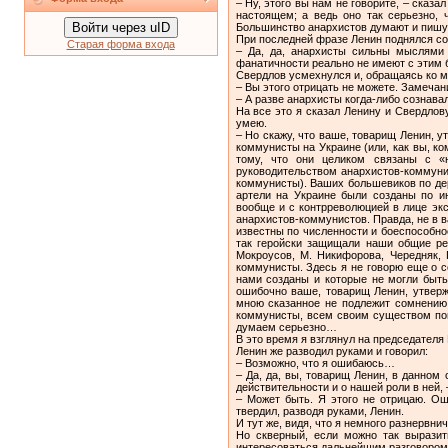
– Ну, этого вы нам не говорите, – сказ
настоящем; а ведь оно так серьезно,
Войти через uID
Большинство анархистов думают и пишут 
При последней фразе Ленин поднялся со с
Старая форма входа
– Да, да, анархисты сильны мыслями 
фанатичности реально не имеют с этим
Свердлов усмехнулся и, обращаясь ко мн
– Вы этого отрицать не можете. Замеча
– А разве анархисты когда-либо сознава
На все это я сказал Ленину и Свердлов
умею.
– Но скажу, что ваше, товарищ Ленин, у
коммунисты на Украине (или, как вы, к
тому, что они целиком связаны с «
руководительством анархистов-коммуни
коммунисты). Ваших большевиков по дер
артели на Украине были созданы по и
вообще и с контрреволюцией в лице эк
анархистов-коммунистов. Правда, не в в
известны по численности и боеспособн
так геройски защищали наши общие ре
Мокроусов, М. Никифорова, Чередняк, 
коммунисты. Здесь я не говорю еще о с
нами созданы и которые не могли быт
ошибочно ваше, товарищ Ленин, утвер
мною сказанное не подлежит сомнению,
коммунисты, всем своим существом пог
думаем серьезно…
В это время я взглянул на председателя
Ленин же разводил руками и говорил:
– Возможно, что я ошибаюсь…
– Да, да, вы, товарищ Ленин, в данном
действительности и о нашей роли в ней, 
– Может быть. Я этого не отрицаю. Ош
твердил, разводя руками, Ленин.
И тут же, видя, что я немного разнервн
Но скверный, если можно так выразит
интересоваться дальнейшим разговором 