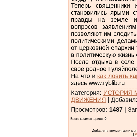
Теперь священники 
становились ярыми с
правды на земле и
вопросов заявлениям
позволяют им следить
политическими делам
от церковной епархии
в политическую жизнь ст
После отдыха в селе 
свое родное Гуляйпол
На что и
как ловить ка
здесь www.ryblib.ru
Категория
:
ИСТОРИЯ 
ДВИЖЕНИЯ
|
Добавил
Просмотров
:
1487
|
Заг
Всего комментариев
:
0
Добавлять комментарии могу
[
Р