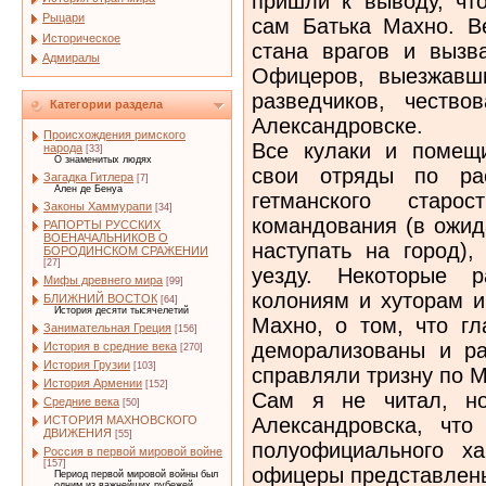
пришли к выводу, чт
Рыцари
сам Батька Махно. В
Историческое
стана врагов и вызв
Адмиралы
Офицеров, выезжавш
разведчиков, честв
Категории раздела
Александровске.
Происхождения римского
Все кулаки и помещи
народа
[33]
О знаменитых людях
свои отряды по рас
Загадка Гитлера
[7]
Ален де Бенуа
гетманского старос
Законы Хаммурапи
[34]
командования (в ожид
РАПОРТЫ РУССКИХ
ВОЕНАЧАЛЬНИКОВ О
наступать на город),
БОРОДИНСКОМ СРАЖЕНИИ
[27]
уезду. Некоторые 
Мифы древнего мира
[99]
колониям и хуторам и
БЛИЖНИЙ ВОСТОК
[64]
История десяти тысячелетий
Махно, о том, что гл
Занимательная Греция
[156]
деморализованы и ра
История в средние века
[270]
История Грузии
[103]
справляли тризну по М
История Армении
[152]
Сам я не читал, но
Средние века
[50]
Александровска, что
ИСТОРИЯ МАХНОВСКОГО
ДВИЖЕНИЯ
[55]
полуофициального ха
Россия в первой мировой войне
[157]
офицеры представлены
Период первой мировой войны был
одним из важнейших рубежей