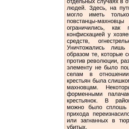
отдельных случаях в 
людей. Здесь, на пут
могло иметь только
повстанцы-махновц
ограничились, как 
конфискацией у хозяе
средств, огнестрел
Уничтожались лишь
образом те, которые 
против революции, ра
элементу не было пощ
селам в отношении
крестьян была слишко
махновцам. Некото
форменными палача
крестьянок. В райо
можно было сплошь 
прихода переизнасил
или загнанных в тю
убитых.