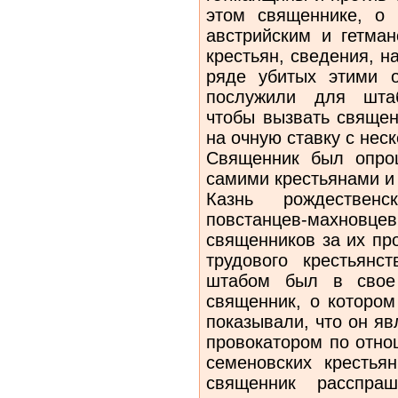
этом священнике, о 
австрийским и гетма
крестьян, сведения, 
ряде убитых этими о
послужили для штаб
чтобы вызвать священ
на очную ставку с нес
Священник был опро
самими крестьянами и
Казнь рождествен
повстанцев-махновце
священников за их пр
трудового крестьянс
штабом был в свое 
священник, о котором
показывали, что он яв
провокатором по отно
семеновских крестьян
священник расспр