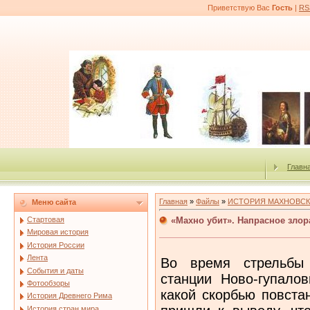
Приветствую Вас
Гость
|
RS
Главн
Главная
»
Файлы
»
ИСТОРИЯ МАХНОВСК
Меню сайта
«Махно убит». Напрасное зло
Стартовая
Мировая история
История России
Лента
Во время стрельбы
События и даты
станции Ново-гупалов
Фотообзоры
какой скорбью повста
История Древнего Рима
История стран мира