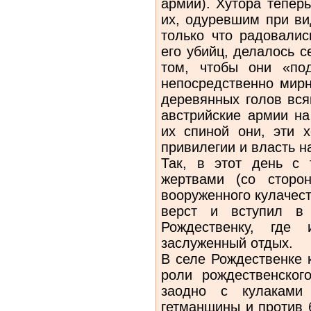
армии). Хутора тепер
их, одуревшим при ви
только что радовалис
его убийц, делалось 
том, чтобы они «по
непосредственно мирн
деревянных голов вся
австрийские армии на
их спиной они, эти х
привилегии и власть 
Так, в этот день с
жертвами (со сторо
вооруженного кулачес
верст и вступил в
Рождественку, где
заслуженный отдых.
В селе Рождественке 
роли рождественског
заодно с кулаками
гетманщины и против 