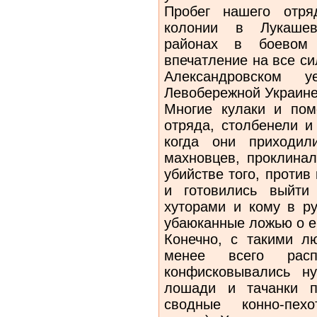
Пробег нашего отря
колонии в Лукашево
районах в боевом 
впечатление на все с
Александровском
Левобережной Украине
Многие кулаки и пом
отряда, столбенели и
когда они приходил
махновцев, проклинал
убийстве того, против
и готовились выйти
хуторами и кому в ру
убаюканные ложью о е
Конечно, с такими л
менее всего рас
конфисковывались н
лошади и тачанки п
сводные конно-пех