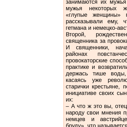
занимаются их мужья 
мужья некоторых ж
«глупые женщины» 
рассказывали ему, 
гетмана и немецко-авс
Второй, рождестве
священника за провок
И священники, нач
районах повстанч
провокаторские спосо
практике и возвратил
держась тише воды,
касаясь уже револю
старички крестьяне, 
инициативе своих сы
их:
– А что ж это вы, оте
народу свои мнения п
немцев и австрийце
бруду», что называетс