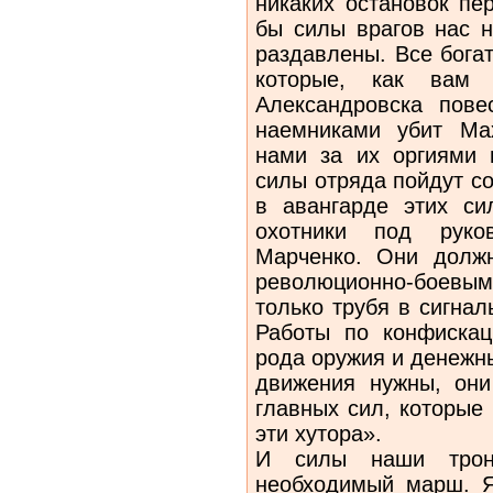
никаких остановок пер
бы силы врагов нас н
раздавлены. Все богат
которые, как вам и
Александровска пове
наемниками убит Ма
нами за их оргиями 
силы отряда пойдут с
в авангарде этих си
охотники под руко
Марченко. Они долж
революционно-боевы
только трубя в сигнал
Работы по конфискац
рода оружия и денежн
движения нужны, они
главных сил, которые
эти хутора».
И силы наши трон
необходимый марш. Я