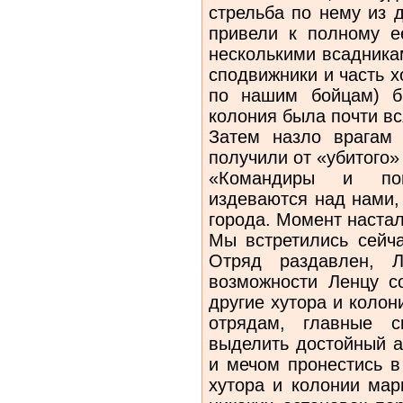
стрельба по нему из 
привели к полному е
несколькими всадника
сподвижники и часть х
по нашим бойцам) б
колония была почти в
Затем назло врагам
получили от «убитого
«Командиры и пов
издеваются над нами,
города. Момент настал
Мы встретились сейч
Отряд раздавлен, 
возможности Ленцу с
другие хутора и коло
отрядам, главные 
выделить достойный а
и мечом пронестись в
хутора и колонии мар