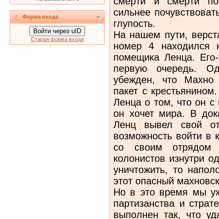
смерти и смерти по
сильнее почувствовать
Форма входа
глупость.
Войти через uID
На нашем пути, верст
Старая форма входа
номер 4 находился 
помещика Ленца. Его-
первую очередь. Од
убежден, что Махно
пакет с крестьянином
Ленца о том, что он с
он хочет мира. В док
Ленц вывел свой о
возможность войти в 
со своим отрядом
колонистов изнутри о
уничтожить, то напол
этот опасный махновск
Но в это время мы уж
партизанства и страт
выполнен так, что у