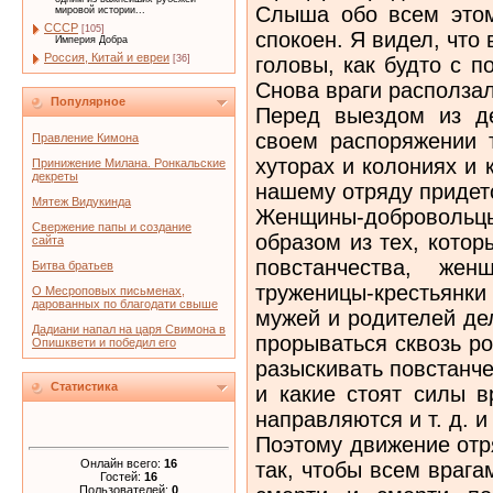
Слыша обо всем этом,
мировой истории...
СССР
[105]
спокоен. Я видел, что
Империя Добра
Россия, Китай и евреи
головы, как будто с п
[36]
Снова враги располза
Популярное
Перед выездом из д
своем распоряжении 
Правление Кимона
хуторах и колониях и
Принижение Милана. Ронкальские
декреты
нашему отряду придетс
Мятеж Видукинда
Женщины-добровольц
Свержение папы и создание
образом из тех, кото
сайта
повстанчества, же
Битва братьев
труженицы-крестьянки
О Месроповых письменах,
дарованных по благодати свыше
мужей и родителей де
Дадиани напал на царя Свимона в
прорываться сквозь р
Опишквети и победил его
разыскивать повстанче
Статистика
и какие стоят силы в
направляются и т. д. и 
Поэтому движение отр
Онлайн всего:
16
так, чтобы всем враг
Гостей:
16
Пользователей:
0