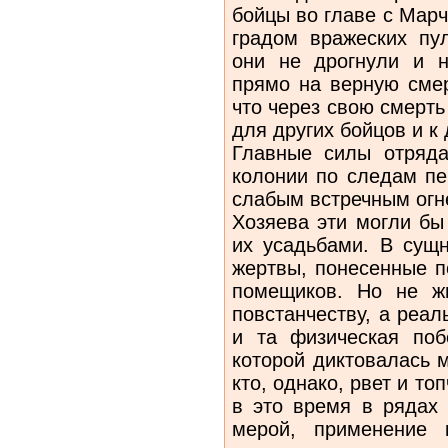
бойцы во главе с Мар
градом вражеских пу
они не дрогнули и н
прямо на верную смер
что через свою смерт
для других бойцов и к
Главные силы отряда
колонии по следам пе
слабым встречным огн
Хозяева эти могли бы
их усадьбами. В сущн
жертвы, понесенные п
помещиков. Но не ж
повстанчеству, а реал
и та физическая поб
которой диктовалась 
кто, однако, рвет и то
в это время в рядах 
мерой, применение 