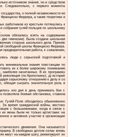
лько источником знания, но и средством
ве. Следовательно, с первого момента
о­сударства, о полной независимости ее
Франциско Феррера, а так­же теоретики и
х ра­ботников из крестьян потянулись к
все собрания гуляй-польцев по школьному
.
селом обя­зались взять на содержание
 две гимназии). Была создана школь­ная
твенная сторона школьного дела. Приняв
мой свободной школы Франциско Феррера.
я предварительная работа, к сожалению,
лись люди с серьезной подготовкой и
дать минимальные знания повстанцам по
готовить их к более широкому пониманию
х, наиболее начитанных. В их программу
ой революция (по Кропоткину); д) история
одаря серьезному отношению к делу и со
р, обещая сыграть значительную роль в
дилось изо дня в день принимать бои с
о позволяла боевая обстановка, ставила
ю. Гу­ляй-Поле обходилось обыкновенно
. За время гражданской войны, жес­токо
овцев с большевиками, когда в связи с
и их жены были не только артистами: на
нное и активное участие в организации
станческого движения. Она называется
Украину. В свободных дотоле селах вновь
ян жмут на каждом шагу, ре­квизируют их