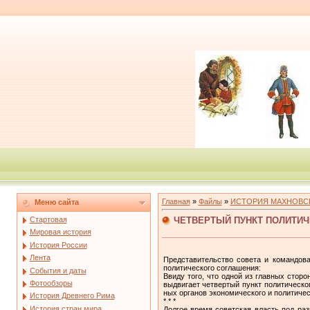
Главная
»
Файлы
»
ИСТОРИЯ МАХНОВС
Меню сайта
ЧЕТВЕРТЫЙ ПУНКТ ПОЛИТИ
Стартовая
Мировая история
История России
Лента
Представительство совета и командов
политического соглашения:
События и даты
Ввиду того, что одной из главных стор
Фотообзоры
выдвигает четвертый пункт поли­тическ
ных органов экономического и политичес
История Древнего Рима
* * *
История стран мира
Долгое время советская власть под раз