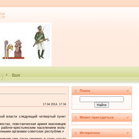
ица
5:29
Вход
Поиск
17.04.2014, 17:34
кой власти следующий четвертый пункт
Может пригодиться
 местах, повстанческая армия махновцев
м рабоче-крестьянским населением воль­
енными органами советских республик.»
Интересное
ов­цев уже тогда увидело в этом что-то