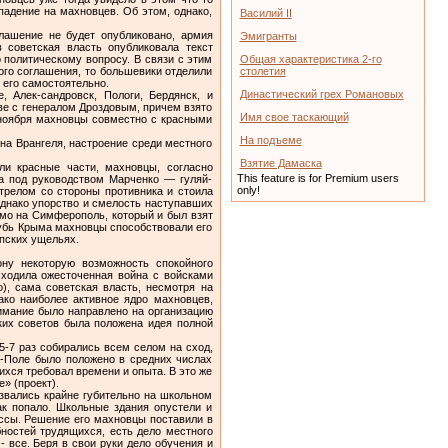
адение на махновцев. Об этом, од­нако,
Василий II
глашение не будет опубликовано, армия
Эмигранты
 советская власть опубликовала текст
 политическому воп­росу. В связи с этим
Общая характеристика 2-го
ого соглашения, то большевики отделили
столетия
его самостоя­тельно.
Династический грех Романовых
 Алек-сандровск, Пологи, Бердянск, и
ве с генералом Дроздовым, при­чем взято
Имя свое таскающий
е ноября махновцы совместно с красными
На подъеме
на Врангеля, настроение среди местного
Взятие Дамаска
и красные части, махновцы, согласно
This feature is for Premium users
ца под руководством Марченко — гуляй-
only!
трелом со стороны противника и стоила
Однако упорство и смелость наступавших
ямо на Симферополь, который и был взят
убь Крыма махновцы способст­вовали его
опских ущельях.
ну некоторую возможность спокойного
сходила ожесточенная война с войсками
), сама советская власть, несмотря на
ако наиболее активное ядро махновцев,
имание было направ­лено на организацию
ких советов была положена идея полной
5-7 раз собирались всем селом на сход,
й-Поле было положено в средних числах
ихся требовал времени и опыта. В это же
» (проект).
звались крайне губительно на школьном
как попало. Школьные здания опустели и
ссы. Решение его махновцы поставили в
бностей трудящихся, есть дело местного
 все. Беря в свои руки дело обучения и