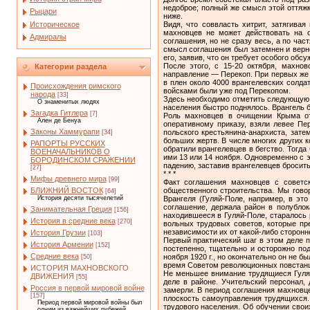
недоброе; полный же смысл этой оттяжк
Рыцари
ниже.
Историческое
Видя, что соввласть хитрит, затягива
махновцев не может действовать на о
Адмиралы
соглашения, но не сразу весь, а по час
смысл соглашения был затемнен и верно
его, заявив, что он требует особого об
После этого, с 15-20 октября, махно
Категории раздела
направление — Перекоп. При первых же б
в плен около 4000 врангелевских солда
Происхождения римского
войсками были уже под Перекопом.
народа
[33]
Здесь необходимо отметить следующую в
О знаменитых людях
населения быстро подня­лось. Врангель б
Загадка Гитлера
[7]
Роль махновцев в очищении Крыма от
Ален де Бенуа
оперативному приказу, взяли левее Пе
Законы Хаммурапи
польского крестьянина-анархиста, зат
[34]
больших жертв. В числе многих других 
РАПОРТЫ РУССКИХ
обратили врангелевцев в бегство. Тогд
ВОЕНАЧАЛЬНИКОВ О
ими 13 или 14 ноября. Од­новременно с
БОРОДИНСКОМ СРАЖЕНИИ
падению, заставив врангелевцев бросить
[27]
* * *
Мифы древнего мира
[99]
Факт соглашения махновцев с советс
общественного строительства. Мы гово
БЛИЖНИЙ ВОСТОК
[64]
Врангеля (Гуляй-Поле, например, в эт
История десяти тысячелетий
соглашение, держала район в полублок
Занимательная Греция
[156]
находившееся в Гуляй-Поле, старалось 
История в средние века
[270]
вольных трудовых советов, которые пр
независимости их от какой-либо сторонн
История Грузии
[103]
Первый практический шаг в этом деле п
История Армении
[152]
постепенно, тщательно и осторожно по
Средние века
ноября 1920 г., но окончательно он не 
[50]
время Советом рево­люционных повстанц
ИСТОРИЯ МАХНОВСКОГО
Не меньшее внимание трудящиеся Гуляй
ДВИЖЕНИЯ
[55]
деле в районе. Учительский пер­сонал,
Россия в первой мировой войне
замерли. В период соглашения махновц
[157]
плоскость самоуправления тру­дящихся.
Период первой мировой войны был
трудового населения. Об обучении свои
одним из важнейших рубежей