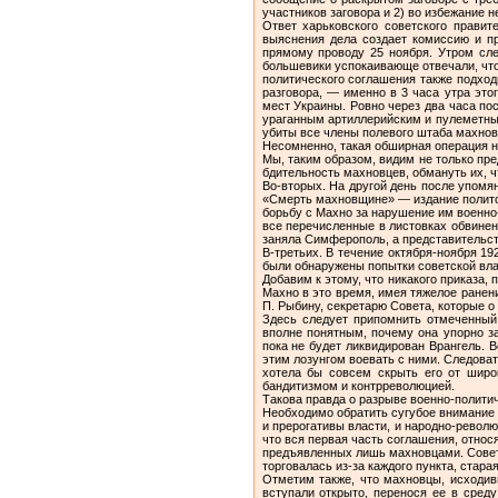
участников заговора и 2) во избежание н
Ответ харьковского советского правит
выяснения дела создает комиссию и пр
прямому проводу 25 ноября. Утром сле
большевики успокаивающе отвечали, что
политического соглашения также подходи
разговора, — именно в 3 часа утра это
мест Ук­раины. Ровно через два часа п
ураганным артиллерийским и пулеметны
убиты все члены полевого штаба махно
Несомненно, такая обширная операция н
Мы, таким образом, видим не только пре
бдительность махновцев, обмануть их, ч
Во-вторых. На другой день после упомя
«Смерть махновщи­не» — издание политот
борьбу с Махно за нарушение им военно-п
все перечисленные в листовках обвинен
заняла Симферополь, а предста­вительст
В-третьих. В течение октября-ноября 19
были обнаружены попытки советской вла
Добавим к этому, что никакого приказа,
Махно в это время, имея тяжелое ранен
П. Рыбину, секретарю Совета, которые 
Здесь следует припомнить отмеченный 
вполне понятным, почему она упорно з
пока не будет ликвидирован Врангель.
этим ло­зунгом воевать с ними. Следова
хотела бы совсем скрыть его от широ
бандитизмом и контрреволюцией.
Такова правда о разрыве военно-политич
Необходимо обратить сугубое внимание 
и прерогативы власти, и народно-револ
что вся первая часть соглашения, относ
предъявленных лишь махновцами. Советс
торговалась из-за каждого пункта, стар
Отметим также, что махновцы, исходив
вступали открыто, перенося ее в сред