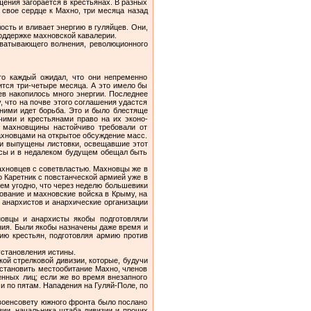
ения загорается в крестьянах. В разных
 свое сердце к Махно, три месяца назад
ость и вливает энергию в гуляйцев. Они,
поддержке махновской кавалерии.
ахватывающего волнения, революционного
го каждый ожидал, что они непременно
ится три-четыре месяца. А это имело бы
в нако­пилось много энергии. Последнее
 что на почве этого соглашения удастся
ними идет борьба. Это и было блестяще
чими и крестьянами право на их эконо­
 махновщи­ны настойчиво требовали от
махновцами на открытое обсуждение масс.
ли выпущены листовки, освещавшие этот
ассы и в недалеком будущем обещал быть
ахновцев с советвластью. Махновцы же в
о Каретник с повстанческой армией уже в
ем угодно, что через неделю большевики
ование и махновские войска в Крыму, на
е анархистов и анархические организации
овцы и анар­хисты якобы подготовляли
ения. Были якобы назначены даже время и
ию кре­стьян, подготовляя армию против
установления истины.
кой стрелковой дивизии, которые, будучи
становить место­обитание Махно, членов
енных лиц; если же во время внезапного
ми по пятам. Нападения на Гуляй-Поле, по
во­енсовету южного фронта было послано
зии, начальника штаба дивизии и прочих