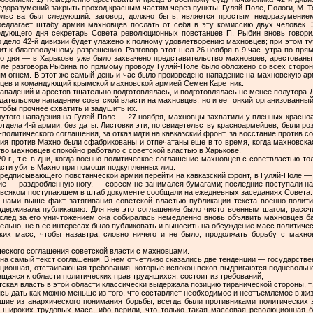
едоразумений за­крыть проход красным частям через пункты: Гуляй-Поле, Пологи, М. Т
ельства был следующий: заговор, должно быть, является простым недоразумение
едлагает штабу армии махновцев послать от себя в эту комиссию двух человек. 
дующего дня секретарь Совета рево­люционных повстанцев П. Рыбин вновь говори
 дело 42-й дивизии будет улажено к полному удовлетворению махновцев; при этом тут
т к благополучному разрешению. Разго­вор этот шел 26 ноября в 9 час. утра по пря
го дня — в Харькове уже было захвачено представительство махнов­цев, арестованы
осле разговора Рыбина по прямому проводу Гуляй-Поле было обложено со всех сторон
м огнем. В этот же самый день и час было произведено нападение на махновскую ар
вцев и командующий крымской махновской армией Семен Каретник.
ападений и арестов тщательно подготовлялась, и подготовлялась не менее полутора-Д
дательское нападение советской власти на махновцев, но и ее тонкий организованный
тобы прочнее схватить и задушить их.
нутого нападения на Гуляй-Поле — 27 ноября, махновцы захватили у пленных крас­но
дела 4-й армии, без даты. Листовки эти, по свидетельству красноармейцев, были ро
оли­тического соглашения, за отказ идти на кавказский фронт, за вос­стание против сов
ия против Махно были сфаб­рикованы и отпечатаны еще в то время, когда махновска
во махновцев спокойно работало с советской властью в Харькове.
20 г., т.е. в дни, ког­да военно-политическое соглашение махновцев с советвластью т
сти убить Махно при помощи подкуплен­ных лиц.
 предписывающего по­встанческой армии перейти на кавказский фронт, в Гуляй-Поле 
ие — раздробленную ногу, — совсем не занимался бумагами; последние поступали н
о всяком посту­пающем в штаб документе сообщали на ежедневных заседаниях Совета.
нами выше факт за­тягивания советской властью публикации текста военно-поли­ти
адерживала публикацию. Для нее это со­глашение было чисто военным шагом, рассчи
 Вслед за его уничтожением она собиралась немедленно вновь объявить махновцев б
тельно, не в ее интересах было публиковать и выносить на обсуждение масс политиче
ких масс, чтобы назавтра, словно ничего и не было, про­должать борьбу с махн
еского соглашения со­ветской власти с махновцами.
на самый текст согла­шения. В нем отчетливо сказались две тенденции — государст­в
юционная, отстаивающая требования, которые ис­покон веков выдвигаются подневольн
ящаяся к об­ласти политических прав трудящихся, состоит из требований,
кая власть в этой обла­сти классически выдержала позицию тиранической стороны, т.
аясь дать как можно меньше из того, что составляет необходимое и неотъемлемое в жи
шие из анархического понимания борьбы, всегда были противниками политических з
у широких трудовых масс, ибо верили, что только такая массовая революционная 