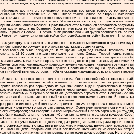
и стал ясен тогда, когда соввласть совершила новое неожиданное предательское нап
я публикацию достигнутого соглашения, махновцы поставили вопрос остро: пока со
сновании этого соглашения. И лишь после такого напора со сто­роны махновцев
тям: сначала часть вторую, по военному вопросу, а через неделю — часть первую, по
 понят очень немногими читателями. Что же касается четвертого пункта политическ
суждения и совещания с Москвой. Представительство махновцев согласилось обсуждать 
вская армия пошла на Врангеля. Боевым участком ее был район — Синельникове,
оях, в районе Пологи — Орехов, была разбита боль­шая группа врангелевцев, во гла
т. Через три недели означенный район был освобожден от войск Врангеля. В начал
ажную черту: как только стало известно, что махновцы совместно с красными идут 
ыл бесповоротно осужден, и его конца всюду ждали со дня на день.
 врангелевцев была сле­дующая. В то время, когда под самым Перекопом стоял
­рекопа на 25-30 верст и стали переправляться через Сиваш. Первой пошла конни
ем — пулеметный полк под руководст­вом Кожина. Переправа шла под ураганным обс
ко­мандир Фома Кожин был в первом же бою выведен из строя тя­желыми ранениями. 
а Семен Каретник, коман­дующий крымской армией махновцев, направил все части пр
 этим красными частями был занят Перекоп. Несомненно, зашедшие через Сиваш в гл
ся в глубокий тыл полуострова, чтобы не оказаться зажатыми со всех сторон в перек
кой властью впервые после долгого периода беспрерывной войны открывал райо
рим: некоторую возможность, ибо, помимо того, что во многих местах района прои
о время несколько раз переходило из рук махновцев в руки врангелевцев и обратно
аде, всячески парализуя революционные мероприятия трудящихся на местах. Од­н
развить максимум энергии в области общественного строительства. Центральное вн
едстав­ляли бы органы местного рабоче-крестьянского самоуправления. В основу та
ей власти и подотчетность местным тру­женикам.
редприняли именно гуляй-польцы. За время с 1 по 25 ноября 1920 г. они не меньше 
двигаясь к решению вопросов самоуправления. Осно­вание вольному совету в Гуля
был сконструирован; этот совершенно новый практический шаг самоорганизации трудя­щ
ев были разработаны и отпечатаны «Основные положения о вольном трудовом Совете
-Поля уделили вопросу о школе. Многочисленные нашествия различных армий ото
 давно не получая никакого содержания, разбрелся, устраи­ваясь ради пропитания 
ев с советской властью школьный вопрос живо и непосредственно заинтересовал ма
 И школьное дело, говорили они, как и все прочее, вы­текающее из основных потре
х детей грамоте и наукам оно непосредственно само должно заботиться. Но это еще -