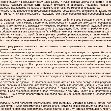
иеся очищают и возвышают саму идею школы. * Руках народа школа становится не то
ловека, како­вым должен быть каждый труженик в свободном трудовом обще­ст
 быть независима не только от церкви, но в такой же мере и от государства.
е крестьяне и рабочие воодушевленно приветствовали мысль об отделении школы от г
и. В том же Гуляй-Поле оказались последователи и проповедники идей свободной школы 
ла вызвала сильное дви­жение и подъем среди гуляй-польцев. Большинство культурны
в это время тяжелую рану в ноге, живо интересовался ходом его, аккуратно посещая 
елать ему несколько докла­дов — лекции по теории и практике единой трудовой школы
в области школьного де­ла выразились в следующем. Крестьяне и рабочие всем 
 обслуживания всех школ села (в Гуляй-Поле имелось не­сколько начальных школ и
рабочих и учащих, которой были поручены учебно-организационная, а также хозяй­с
а, гуляй-польцы приняли также схему сво­бодного обучения в школах, сходную со схе
ыл разработан определенный план и подготовлена большая теорети­ко-организационна
ыли предприняты занятия с неграмотными и малограмотными повстанцами. Наш
у­чению грамоте взрослых.
 были организованы курсы политической грамоты для повстанцев. Их целью было 
едметам, чтобы, таким образом, их боевое оружие пополнить оружием знания и под
тратегии. За­нятия на курсах велись самими же повстанцами из крестьян и рабочи
история; в) теория и практика анар­хизма и социализма; г) история великой французск
й революции и другое. Лекторские силы у махновцев были крайне слабы; однако благ
анческой аудитории курсы с первого же дня приняли живой, крайне деловой характе
нимание. Еще до согла­шения с большевиками, когда повстанческой армии прихо
 постоянно сохранялась театральная секция из самих по­встанцев, которая, наскольк
 частью для крестьян.
е театральное здание. Но профессиональные артисты в селе всегда были редкость
ян, рабочих и сельской интеллигенции, т.е., главным образом, учащих и учащихся
яй-польцев к театру нисколько не ослабел, а даже возрос. В дни соглашения махн
 Гуляй-Поле ежедневно переполнялся тружениками; при этом крестьяне, повстанцы 
амими 1. Культурно-про­светительный отдел армии махновцев принимал непосредстве
му району.
молодым гуляй-польским крестьянином, принимавшим участие в разных фазах пов
ких актов. Пьеса знакомит нас с летом 1919 г., когда деникинская армия заняла всю 
же дней их прихода возродилось старое притеснение и угнетение трудящихся. Кресть