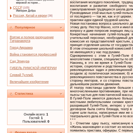
воспитания молодого поколения, трудящ
мировой истории...
воспитания и развития свободного че
СССР
[105]
самоуправления трудящихся школа должна
Империя Добра
Руководимые этой мыслью гуляй-польски
Россия, Китай и евреи
[36]
от последнего — так же, как и от церкв
практики идеи единой трудовой школы.
Новая постановка вопроса школьного де
этому делу. Нестор Махно, хотя и имел 
Популярное
вопросу и даже попросив знающих лиц сд
Конкретные начинания гуляй-польцев 
Взятие и полное разрушение
учительский персонал, необходимый для
Тигранакерта
комиссия из представителей крестьян, 
принцип отделения школы от государств
Город Авраама
В этом отношении школьной комиссией б
не имеющаяся у нас под руками.
Война становится профессией
Одновременно с этим в Гуляй-Поле б
многолетним стажем, специалисты по об
Сад Эпикура
Наконец, в это же время в Гуляй-Поле
истории, социологии и род­ственным пр
ГИБЕЛЬ РИМСКОЙ ИМПЕРИИ
революционных задач и революционной с
входили: а) по­литическая экономия; б) 
Сервий Туллий.
революционного повстанчества в русско
стороны лекторов, и со стороны повст
Величайшее изобретение
дальнейшем развитии дви­жения.
И театру повстанцы уделили большое в
многочисленными противниками, при ней
Статистика
пьесы частью для повстанческой массы,
В Гуляй-Поле имеется довольно большо
местными любительскими сила­ми кресть
разорившей Гуляй-Поле, интерес у гул
договором была снята блокада, театр в
сцене шли пьесы, написанные ими же с
Онлайн всего:
1
театрального дела в Гуляй-Поле и по все
Гостей:
1
* * *
Пользователей:
0
1 - Отметим одну пьесу, написанную 
«Жизнь махновцев» и состоит из несколь
появились пристава, офицеры. С первых 
Форма входа