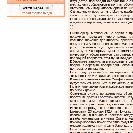
имущество, производят беспрестанно об
местах они собираются в группы, обсуж
Войти через uID
отступившему под напором армий Деники
Однако слухи несутся, что Махно, разби
Старая форма входа
слыша, как в отдалении грохочут орудия
Пьеса ярко отображает жизнь украинско
подъема и героизма, и она все время де
* * *
* * *
Никто среди махновцев не верил в пр
придумают повод для нового похода на 
боль­шое значение для широкой пропага
время, в силу своего положения, махно
резко оттенить перед трудовыми масса
достигнуто. Четвертый пункт политиче
мическое и общественное самоуправле
последней подписать этот пункт или дат
В Харькове анархисты и махновцы в св
вопрос. К середине ноября этот неболь
центром их внимания.
Но к этому времени был ликвидирован В
этом событии увидели начало конца согл
Крыму и пошел на занятие Симферополя,
будут громить нас». Это было сказано 
Гуляй-Поле, захватили махновское предс
по всей Украине.
Советская власть не замедлила объяс
восстание против советской власти. Лоз
место восстания. Махно, кроме того, о
советского правительства; что вместо то
Нечего говорить, что объяснения эти — 
Во-первых. 23 ноября 1920 г. в Пологах
изобличены в шпионаже, показали следу
штаба, командиров и членов Совета; жд
прихода красных войск эти лица будут пе
словам задержанных, можно было ждать 
На основании результатов дознания, от
сообщение о раскрытом заговоре с треб