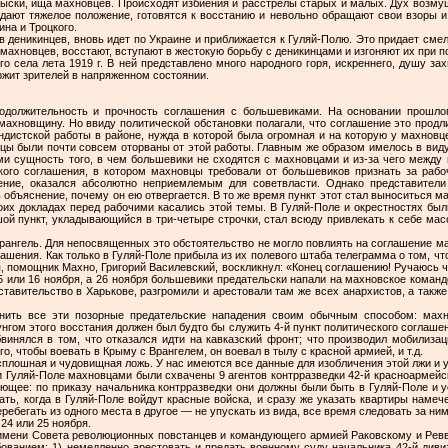
ыски, ища махновцев. Про­исходят избиения и расстрелы старых и малых. Дух возмущ
дают тяжелое поло­жение, готовятся к восстанию и невольно обращают свои взоры и
на и Троцкого.
в деникинцев, вновь идет по Украине и приближается к Гуляй-Полю. Это придает смел
 махновцев, восстают, вступают в жестокую борьбу с деникинцами и изгоняют их при 
го села лета 1919 г. В ней представ­лено много народного горя, искреннего, душу з
ржит зрителей в напряженном состоянии.
одолжительность и проч­ность соглашения с большевиками. На основании прошло
махновщину. Но ввиду политической обстановки полагали, что соглашение это продл
ндистской работы в районе, нужда в которой была огромная и на которую у махновце
вцы были почти совсем оторваны от этой работы. Главным же образом имелось в виду,
ми сущность того, в чем большевики не сходятся с махновцами и из-за чего между 
ского соглашения, в котором махновцы требовали от боль­шевиков признать за рабо
ние, оказался абсолютно неприемлемым для советвласти. Однако представители
ь объяснение, почему он ею отвергается. В то же время пункт этот стал выноситься 
оих докладах перед рабочими касались этой темы. В Гуляй-Поле и окрестностях бы
­шой пункт, укладывающийся в три-четыре строчки, стал всюду привлекать к себе м
рангель. Для непос­вященных это обстоятельство не могло повлиять на соглашение м
ашения. Как только в Гуляй-Поле прибыла из их полевого штаба телеграмма о том, чт
 помощник Махно, Григорий Василевский, воскликнул: «Конец соглашению! Ручаюсь ч
15 или 16 ноября, а 26 ноября большевики предательски напали на махновское команд
та­вительство в Харькове, разгромили и арестовали там же всех анар­хистов, а такж
нить все эти позорные пре­дательские нападения своим обычным способом: махн
унгом этого восстания должен был будто бы служить 4-й пункт политического соглаш
бвинялся в том, что отка­зался идти на кавказский фронт; что производил мобилизац
го, чтобы воевать в Крыму с Врангелем, он воевал в тылу с красной армией, и т.д.
сплошная и чудовищ­ная ложь. У нас имеются все данные для изобличения этой лжи и 
 и Гуляй-Поле махнов­цами были схвачены 9 агентов контрразведки 42-й красноармей­с
ющее: по приказу начальника контрраз­ведки они должны были быть в Гуляй-Поле и у
ать, когда в Гуляй-Поле войдут красные войска, и сразу же указать квартиры намеч
ребегать из одного места в другое — не упускать из вида, все время следовать за ни
24 или 25 ноября.
 имени Совета револю­ционных повстанцев и командующего армией Раковскому и Рев
ованием: 1) немедленно арестовать и предать воен­ному суду начальника 42-й диви