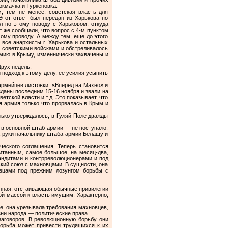
окмачка и Туркеновка.
м; тем не менее, советская власть для
Этот ответ был передан из Харькова по
л по этому поводу с Харьковом, откуда
 же сообщали, что вопрос с 4-м пунктом
мому проводу. А между тем, еще до этого
 все анархисты г. Харькова и остальных
 советскими вой­сками и обстреливалось
мию в Крыму, изменнически захвачены и
вух недель.
 подход к этому делу, ее усилия усыпить
армейцев листовки: «Вперед на Махно» и
зданы последним 15-16 ноября и звали на
етской власти и т.д. Это показывает, что
я армия только что прорвалась в Крым и
олько утверждалось, в Гуляй-Поле дважды
— в основной штаб армии — не поступало.
а руки начальнику штаба армии Белашу и
ческого соглашения. Теперь становится
танным, самое боль­шое, на месяц-два,
андитами и контрреволюционерами и под
ский союз с махновцами. В сущности, она
овцами под прежним лозунгом борьбы с
енная, отстаивающая обычные привилегии
ой массой к власть имущим. Характерно,
е. она урезывала требования махновцев,
зни народа — политические права.
аго­воров. В революционную борьбу они
борьба может привести трудящихся к их