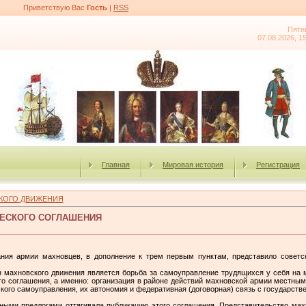
Приветствую Вас
Гость
|
RSS
Пятн
07.08.2026, 1
Главная
Мировая история
Регистрация
КОГО ДВИЖЕНИЯ
ЧЕСКОГО СОГЛАШЕНИЯ
ания армии махновцев, в дополнение к трем первым пунктам, представило советс
он махновского движения является борьба за самоуправление трудящихся у себя на
ого соглашения, а именно: организация в районе действий махновской армии местны
кого самоуправления, их автономия и федеративная (договорная) связь с государств
ными предлогами оття­гивала публикацию этого соглашения. Представительство махн