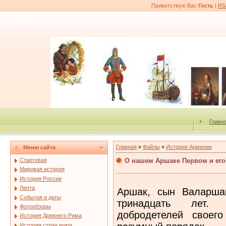
Приветствую Вас
Гость
|
RS
Главн
Главная
»
Файлы
»
История Армении
Меню сайта
О нашем Аршаке Первом и его
Стартовая
Мировая история
История России
Лента
Аршак, сын Валарша
События и даты
тринадцать лет. 
Фотообзоры
добродетелей своег
История Древнего Рима
История стран мира