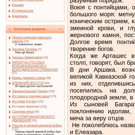
разумный порядок.
Рыцари
Воюя с понтийцами, о
Историческое
большого моря: метну
Адмиралы
коническим острием, 
змеиной крови, и гл
Категории раздела
жернового камня, пос
Происхождения римского
Долгое время понти
народа
[33]
О знаменитых людях
творение богов.
Загадка Гитлера
[7]
Ален де Бенуа
Когда же Арташес в
Законы Хаммурапи
[34]
столп, говорят, был б
РАПОРТЫ РУССКИХ
ВОЕНАЧАЛЬНИКОВ О
В дни Аршака. возн
БОРОДИНСКОМ СРАЖЕНИИ
[27]
великой Кавказской г
Мифы древнего мира
[99]
из них, отделившис
БЛИЖНИЙ ВОСТОК
[64]
История десяти тысячелетий
поселились на до
Занимательная Греция
[156]
плодородной земле, в
История в средние века
[270]
История Грузии
[103]
Из сыновей Багара
История Армении
[152]
поклонению идолам, 
Средние века
[50]
меча за веру отцов.
ИСТОРИЯ МАХНОВСКОГО
ДВИЖЕНИЯ
[55]
Не поколеблюсь назва
Россия в первой мировой войне
[157]
и Елеазара.
Период первой мировой войны был
одним из важнейших рубежей