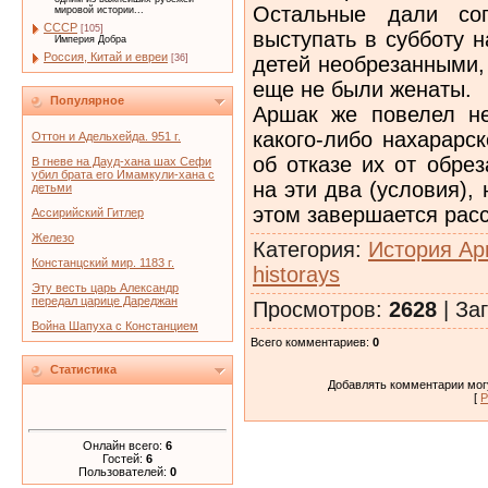
Остальные дали со
мировой истории...
СССР
[105]
выступать в субботу н
Империя Добра
Россия, Китай и евреи
детей необрезанными,
[36]
еще не были женаты.
Популярное
Аршак же повелел н
какого-либо нахарарс
Оттон и Адельхейда. 951 г.
об отказе их от обре
В гневе на Дауд-хана шах Сефи
убил брата его Имамкули-хана с
на эти два (условия),
детьми
этом завершается расс
Ассирийский Гитлер
Железо
Категория
:
История Ар
Констанцский мир. 1183 г.
historays
Эту весть царь Александр
передал царице Дареджан
Просмотров
:
2628
|
Заг
Война Шапуха с Констанцием
Всего комментариев
:
0
Статистика
Добавлять комментарии могу
[
Р
Онлайн всего:
6
Гостей:
6
Пользователей:
0