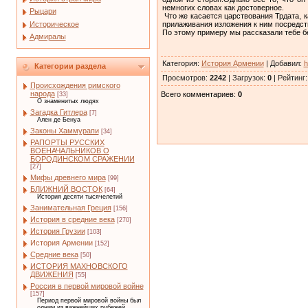
немногих словах как достоверное.
Рыцари
Что же касается царствования Трдата, 
Историческое
прилаживания изложения к ним посредств
По этому примеру мы рассказали тебе бе
Адмиралы
Категория
:
История Армении
|
Добавил
:
h
Категории раздела
Просмотров
:
2242
|
Загрузок
:
0
|
Рейтинг
Происхождения римского
народа
Всего комментариев
:
0
[33]
О знаменитых людях
Загадка Гитлера
[7]
Ален де Бенуа
Законы Хаммурапи
[34]
РАПОРТЫ РУССКИХ
ВОЕНАЧАЛЬНИКОВ О
БОРОДИНСКОМ СРАЖЕНИИ
[27]
Мифы древнего мира
[99]
БЛИЖНИЙ ВОСТОК
[64]
История десяти тысячелетий
Занимательная Греция
[156]
История в средние века
[270]
История Грузии
[103]
История Армении
[152]
Средние века
[50]
ИСТОРИЯ МАХНОВСКОГО
ДВИЖЕНИЯ
[55]
Россия в первой мировой войне
[157]
Период первой мировой войны был
одним из важнейших рубежей