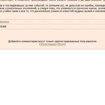
как и последовавших за ним событий, то (опишем их), не допуская ни ошибок, порожд
ом сознательных отклонений, а следуя тому, что упомянуто в греческих книгах, осно
з утайки также и все то, что досконально узнали из известий мудрых мужей и знаток
istorays
:
0.0
/
0
Добавлять комментарии могут только зарегистрированные пользователи.
[
Регистрация
|
Вход
]