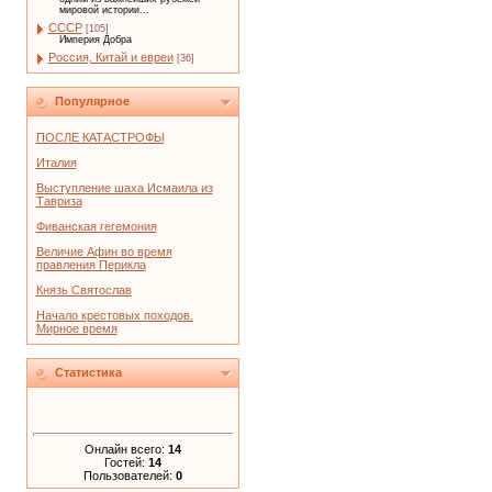
мировой истории...
СССР
[105]
Империя Добра
Россия, Китай и евреи
[36]
Популярное
ПОСЛЕ КАТАСТРОФЫ
Италия
Выступление шаха Исмаила из
Тавриза
Фиванская гегемония
Величие Афин во время
правления Перикла
Князь Святослав
Начало крестовых походов.
Мирное время
Статистика
Онлайн всего:
14
Гостей:
14
Пользователей:
0