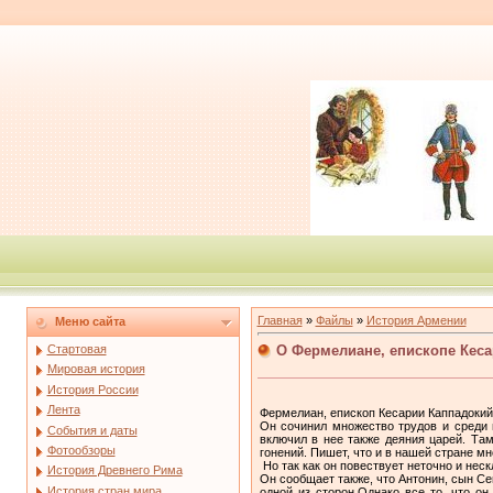
Главная
»
Файлы
»
История Армении
Меню сайта
О Фермелиане, епископе Кеса
Стартовая
Мировая история
История России
Лента
Фермелиан, епископ Кесарии Каппадокий
Он сочинил множество трудов и среди 
События и даты
включил в нее также деяния царей. Та
Фотообзоры
гонений. Пишет, что и в нашей стране мн
Но так как он повествует неточно и нес
История Древнего Рима
Он сообщает также, что Антонин, сын С
История стран мира
одной из сторон.Однако все то, что о