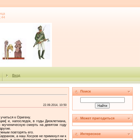
ица
1:44
Вход
Поиск
22.09.2014, 10:50
учиться к Оригену.
Может пригодиться
и[ и, напоследок, в годы Диоклетиана,
й мученическую смерть на девятом году
другие.
нужным повторять его.
Интересное
арраном, а наш Хосров не примкнул ни к
дата, в годы безвластия, мы привели в