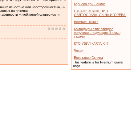
Карьера при Ленине
енных леностью или неосторожностью, ни
ванных на архивах.
НАЧАЛО КНЯЖЕНИЯ
ов древности – любителей словесности.
СВЯТОСЛАВА, СЫНА ИГОРЕВА.
Венгрия. 1040 г.
Командиры этих отрядов
получили следующие боевые
задачи
КТО УБИЛ КАРЛА XII?
Чехия
Восстание Склира
This feature is for Premium users
only!