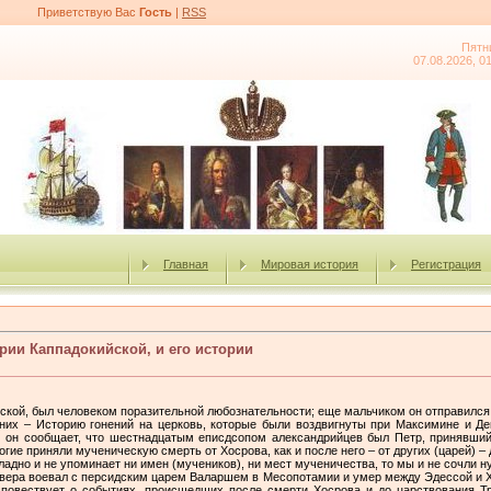
Приветствую Вас
Гость
|
RSS
Пятн
07.08.2026, 0
Главная
Мировая история
Регистрация
рии Каппадокийской, и его истории
ской, был человеком поразительной любознательности; еще мальчиком он отправился 
них – Историю гонений на церковь, которые были воздвигнуты при Максимине и Деци
м он сообщает, что шестнадцатым еписдсопом александрийцев был Петр, принявши
огие приняли мученическую смерть от Хосрова, как и после него – от других (царей) – 
кладно и не упоминает ни имен (мучеников), ни мест мученичества, то мы и не сочли 
евера воевал с персидским царем Валаршем в Месопотамии и умер между Эдессой и Х
н повествует о событиях, происшедших после смерти Хосрова и до царствования Тр