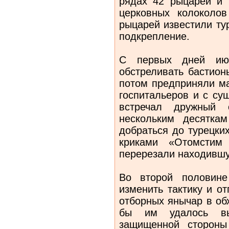
рядах 42 рыцарей и 
церковных колоколо
рыцарей известили ту
подкрепление.
С первых дней июл
обстреливать бастион
потом предприняли ма
госпитальеров и с су
встречал дружный 
нескольким десятка
добраться до турецки
криками «Отомстим
перерезали находившу
Во второй половин
изменить тактику и о
отборных янычар в об
бы им удалось вы
защищенной стороны