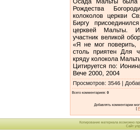
Осада Мальты была
Рождества Богоро
колоколов церкви Св
Биргу присоединилс
церквей Мальты. И
участник великой обо
«Я не мог поверить, 
столь приятен Для ч
кряду колокола Мальты
Цитируется по: Ионина
Вече 2000, 2004
Просмотров
: 3546 |
Доба
Всего комментариев
:
0
Добавлять комментарии могу
[
Р
Копирование материала возможно пр
Сайт уп