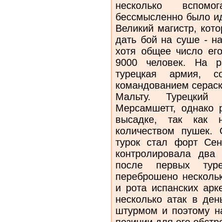
несколько вспомо
бессмысленно было ид
Великий магистр, кот
дать бой на суше - н
хотя общее число его
9000 человек. На р
турецкая армия, с
командованием серас
Мальту. Турецки
Мерсамшетт, однако 
высадке, так как 
количеством пушек.
турок стал форт Сен
контролировала два 
после первых ту
переброшено нескольк
и рота испанских арк
несколько атак в ден
штурмом и поэтому на
позиции для его обстр