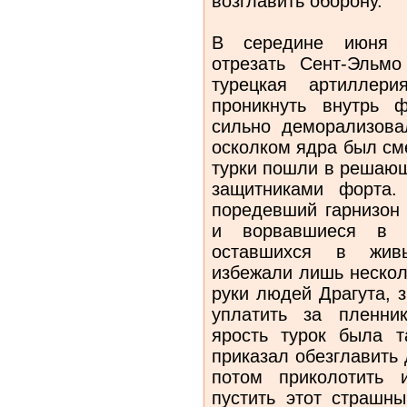
возглавить оборону.
В середине июня т
отрезать Сент-Эльм
турецкая артиллер
проникнуть внутрь 
сильно деморализова
осколком ядра был см
турки пошли в решающ
защитниками форта.
поредевший гарнизон 
и ворвавшиеся в 
оставшихся в живы
избежали лишь нескол
руки людей Драгута, 
уплатить за пленни
ярость турок была т
приказал обезглавить
потом приколотить
пустить этот страшны