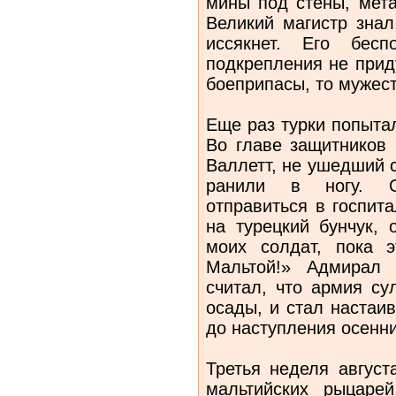
мины под стены, мета
Великий магистр знал
иссякнет. Его бес
подкрепления не приду
боеприпасы, то мужес
Еще раз турки попытал
Во главе защитников 
Валлетт, не ушедший с
ранили в ногу. О
отправиться в госпита
на турецкий бунчук, 
моих солдат, пока 
Мальтой!» Адмирал 
считал, что армия су
осады, и стал настаи
до наступления осенн
Третья неделя август
мальтийских рыцаре