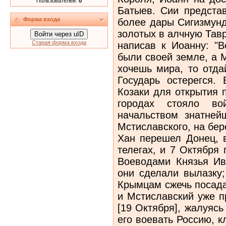
Пользователей:
0
Батыев. Сии предста
Форма входа
более дары Сигизмунд
золотых в алчную Тавр
Войти через uID
Старая форма входа
написав к Иоанну: "В
были своей земле, а 
хочешь мира, то отда
Государь остерегся.
Козаки для открытия 
городах стояло во
начальством знатней
Мстиславского, на бер
Хан перешел Донец, 
телегах, и 7 Октября
Воеводами Князья Ив
они сделали вылазку;
Крымцам сжечь посада
и Мстиславский уже п
[19 Октября], жалуясь
его воевать Россию, к