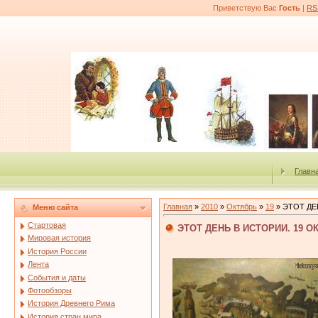
Приветствую Вас
Гость
|
RS
Главн
Главная
»
2010
»
Октябрь
»
19
» ЭТОТ ДЕ
Меню сайта
Стартовая
ЭТОТ ДЕНЬ В ИСТОРИИ. 19 О
Мировая история
История России
Лента
События и даты
Фотообзоры
История Древнего Рима
История стран мира