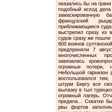
оказались бы на гран
подобный исход дела
замаскированную б
французский рыц
приближающиеся суда,
выстрелил сразу из в
судов сразу же пошли 
800 воинов султанско
предприняли 7 авгус
многочисленных пр
завязались кровопро
огромные потери, 
Небольшой гарнизон 
воспользовался тем,
штурм Биргу все св
вылазку в тыл турецко
огромный лагерь. От
предела... Схватки б
рвы фортов заполня