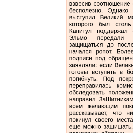
взвесив соотношение 
бесполезно. Однако 
выступил Великий ма
которого был столь
Капитул поддержал 
Эльмо передали п
защищаться до после
начался ропот. Боле
подписи под обращен
заявляли: если Велики
готовы вступить в б
погибнуть. Под пок
переправилась коми
обследовать положен
направил 3аШитникам
всем желающим поки
рассказывает, что 
покинул своего мест
еще можно защищать,