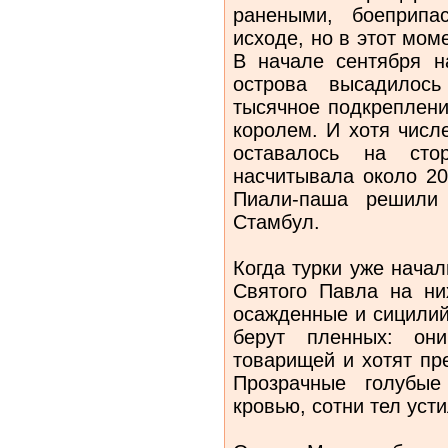
ранеными, боеприп
исходе, но в этот мом
В начале сентября н
острова высадилос
тысячное подкреплени
королем. И хотя числ
оставалось на сто
насчитывала около 20
Пиали-паша решили
Стамбул.
Когда турки уже начал
Святого Павла на ни
осажденные и сицилий
берут пленных: он
товарищей и хотят пр
Прозрачные голубы
кровью, сотни тел усти