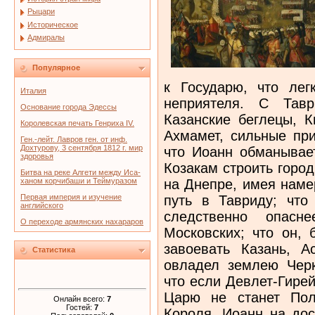
Рыцари
Историческое
Адмиралы
Популярное
к Государю, что ле
Италия
неприятеля. С Тав
Основание города Эдессы
Казанские беглецы, К
Королевская печать Генриха IV.
Ахмамет, сильные при
Ген.-лейт. Лавров ген. от инф.
Дохтурову, 3 сентября 1812 г. мир
что Иоанн обманывает
здоровья
Козакам строить город
Битва на реке Алгети между Иса-
на Днепре, имея наме
ханом корчибаши и Теймуразом
путь в Тавриду; что
Первая империя и изучение
английского
следственно опасн
О переходе армянских нахараров
Московских; что он, 
завоевать Казань, А
Статистика
овладел землею Черк
что если Девлет-Гире
Царю не станет Пол
Онлайн всего:
7
Гостей:
7
Короля, Иоанн на дос