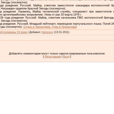
 Звезды (посмертно).
да рождения. Русский. Майор, советник заместителя командира мотопехотной б
г. Награжден орденом Красной Звезды (посмертно).
 рождения. Украинец. Майор технической службы, специалист при заместителе 
о артиллерийскому вооружению. Умер от ран 20 марта 1978 г.
9 года рождения. Русский. Майор, советник начальника ПВО мотопехотной бригад
 Звезды (посмертно).
рождения. Русский. Младший лейтенант, переводчик португальского языка. Погиб 26 
зды (посмертно).
Отдых в Черногории. Туры в Черногорию
ой половины XX века
|
Добавил
:
historays
(13.01.2011)
Добавлять комментарии могут только зарегистрированные пользователи.
[
Регистрация
|
Вход
]