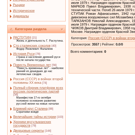
июля 1979 г. Награжден орденом Красной
Рыцари
МАРКОВ Павел Владимирович, 1938 го
технической части. Погиб 26 июля 1979 
Историческое
СТУПАК Роман Афанасьевич, 1942 года
Адмиралы
дивизиона вооруженных сил Мозамбика п
ТАРАЗАНОВ Николай Александрович, 193
июля 1979 г. Награжден орденом Красной
ЧИЖОВ Дмитрий Владимирович, 1958 года 
Категории раздела
Москве. Награжден орденом Красной Зве
РАСПУТИН
Категория
:
Россия (СССР) в войнах втор
[21]
Жизнь и деятельность Г. Распутина.
Просмотров
:
3557
|
Рейтинг
:
0.0
/
0
Сто сталинских соколов
[40]
Федор Яковлевич Фалалеев
Всего комментариев
:
0
История Руси
[76]
страна и население древней руси
после начала государства
Повесть Временных лет
[56]
"Повесть временных лет" - наиболее
ранний из дошедших до нас
летописных сводов.
Россия (СССР) в войнах второй
половины XX века
[74]
Полный сборник платформ всех
русских политических партий
[56]
Манифестом 17-го октября
положено основание развитию
русской жизни на новых началах
Ближний круг Сталина
[88]
Соратники вождя
Величайшие тайны истории
[103]
Хроники мусульманских
государств
[79]
Дворцовые секреты
[144]