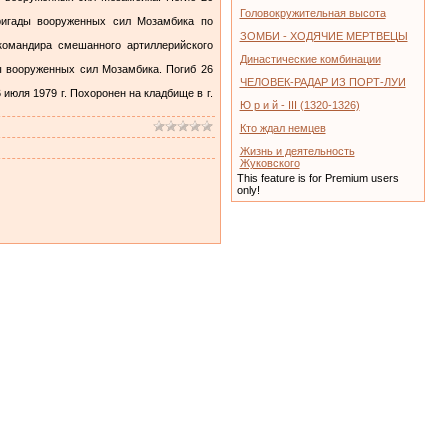
Головокружительная высота
ригады вооруженных сил Мозамбика по
ЗОМБИ - ХОДЯЧИЕ МЕРТВЕЦЫ
командира смешанного артиллерийского
Династические комбинации
ы вооруженных сил Мозамбика. Погиб 26
ЧЕЛОВЕК-РАДАР ИЗ ПОРТ-ЛУИ
июля 1979 г. Похоронен на кладбище в г.
Ю р и й - III (1320-1326)
Кто ждал немцев
Жизнь и деятельность
Жуковского
This feature is for Premium users
only!