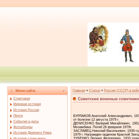
Главная
»
Статьи
»
Россия (СССР) в войн
Меню сайта
Советские военные советники
Стартовая
Мировая история
История России
Лента
БУРЛАКОВ Анатолий Александрович, 193
от болезни 12 августа 1979 г.
События и даты
ДЕНИСЕНКО Валерий Михайлович, 1952 г
Мозамбика. Погиб 26 февраля 1979г.
Фотообзоры
ЗАСЛАВЕЦ Николай Васильевич, 1939 год
История Древнего Рима
1979 г. Награжден орденом Красной Звез
ЗУБЕНКО Леонид Федорович, 1933 года 
История стран мира