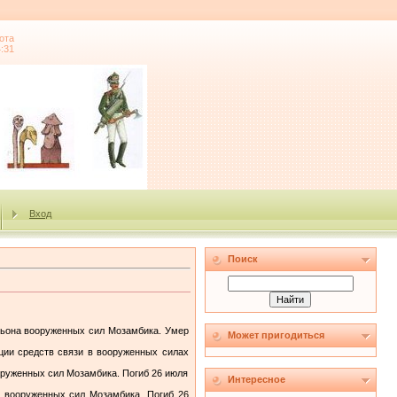
ота
4:31
Вход
Поиск
льона вооруженных сил Мозамбика. Умер
Может пригодиться
ции средств связи в вооруженных силах
оруженных сил Мозамбика. Погиб 26 июля
Интересное
ы вооруженных сил Мозамбика. Погиб 26