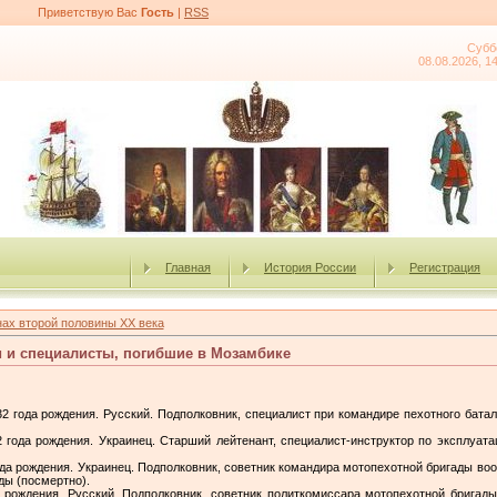
Приветствую Вас
Гость
|
RSS
Субб
08.08.2026, 1
Главная
История России
Регистрация
ах второй половины XX века
 и специалисты, погибшие в Мозамбике
2 года рождения. Русский. Подполковник, специалист при командире пехотного бата
ода рождения. Украинец. Старший лейтенант, специалист-инструктор по эксплуата
а рождения. Украинец. Подполковник, советник командира мотопехотной бригады во
ды (посмертно).
рождения. Русский. Подполковник, советник политкомиссара мотопехотной бригад