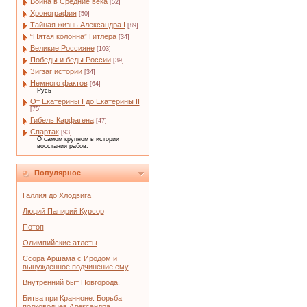
Война в Средние века
[52]
Хронография
[50]
Тайная жизнь Александра I
[89]
“Пятая колонна” Гитлера
[34]
Великие Россияне
[103]
Победы и беды России
[39]
Зигзаг истории
[34]
Немного фактов
[64]
Русь
От Екатерины I до Екатерины II
[75]
Гибель Карфагена
[47]
Спартак
[93]
О самом крупном в истории
восстании рабов.
Популярное
Галлия до Хлодвига
Люций Папирий Курсор
Потоп
Олимпийские атлеты
Ссора Аршама с Иродом и
вынужденное подчинение ему
Внутренний быт Новгорода.
Битва при Кранноне. Борьба
полководцев Александра