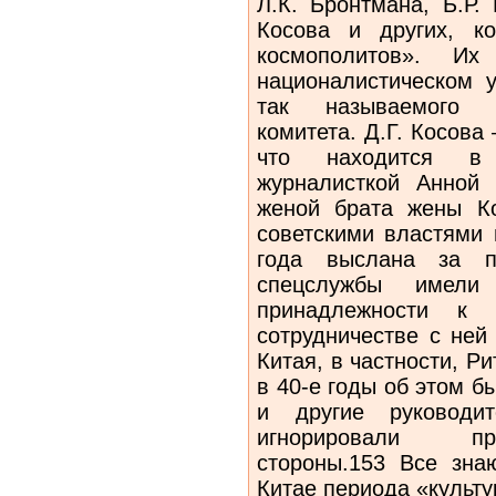
Л.К. Бронтмана, Б.Р.
Косова и других, к
космополитов». Их
националистическом у
так называемого Е
комитета. Д.Г. Косова
что находится в
журналисткой Анной
женой брата жены Ко
советскими властями
года выслана за п
спецслужбы имели
принадлежности к 
сотрудничестве с ней
Китая, в частности, Р
в 40-е годы об этом 
и другие руководит
игнорировали пр
стороны.153 Все зна
Китае периода «культ