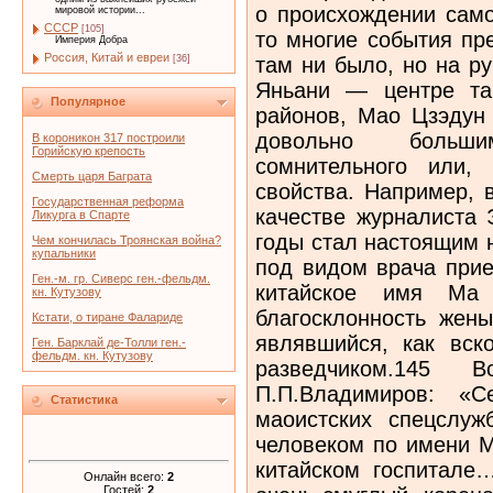
о происхождении само
мировой истории...
СССР
[105]
то многие события пр
Империя Добра
Россия, Китай и евреи
там ни было, но на ру
[36]
Яньани — центре та
Популярное
районов, Мао Цзэдун
довольно больш
В короникон 317 построили
Горийскую крепость
сомнительного или, 
Смерть царя Баграта
свойства. Например, 
Государственная реформа
качестве журналиста 
Ликурга в Спарте
годы стал настоящим 
Чем кончилась Троянская война?
купальники
под видом врача при
Ген.-м. гр. Сиверс ген.-фельдм.
китайское имя Ма 
кн. Кутузову
благосклонность же
Кстати, о тиране Фалариде
являвшийся, как вск
Ген. Барклай де-Толли ген.-
фельдм. кн. Кутузову
разведчиком.14
П.П.Владимиров: «
Статистика
маоистских спецслуж
человеком по имени М
китайском госпитале…
Онлайн всего:
2
Гостей:
2