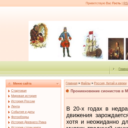
Приветствую Вас
Гость
|
RS
Главн
Главная
»
Файлы
»
Россия, Китай и евреи
Меню сайта
Проникновение сионистов в М
Стартовая
Мировая история
История России
Лента
В 20-х годах в недра
События и даты
движения зарождается
Фотообзоры
хотя и неожиданно дл
История Древнего Рима
История стран мира