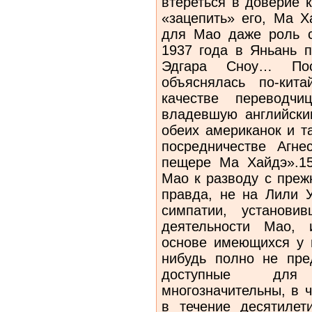
втереться в доверие 
«зацепить» его, Ма Х
для Мао даже роль с
1937 года в Яньань 
Эдгара Сноу… По
объяснялась по-кит
качестве переводч
владевшую английски
обеих американок и т
посредничестве Агн
пещере Ма Хайдэ».15
Мао к разводу с преж
правда, не на Лили У
симпатии, установи
деятельности Мао, 
основе имеющихся у н
нибудь полно не пре
доступные для
многозначительны, в ч
в течение десятилет