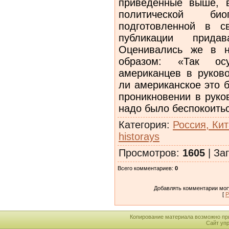
приведенные выше, 
политической би
подготовленной в 
публикации прида
Оценивались же в н
образом: «Так осу
американцев в руков
ли американское это 
проникновении в руко
надо было беспокоить
Категория
:
Россия, Кит
historays
Просмотров
:
1605
|
Заг
Всего комментариев
:
0
Добавлять комментарии могу
[
Р
Копирование материала возможно пр
Сайт уп