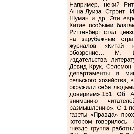
Например, некий Рит
Анна-Луиза Строит, 
Шуман и др. Эти евр
Китае особыми блага
Риттенберг стал ценз
на зарубежные стр
журналов «Китай 
обозрение… М. Ш
издательства литера
Дэвид Крук, Соломон 
департаменты в мин
сельского хозяйства, 
окружили себя людьм
доверием».151 Об А
вниманию читате
размышлению». С 1 по
газеты «Правда» прох
котором говорилось, 
гнездо группа работн