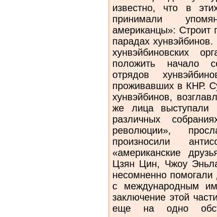
известно, что в эти
принимали упомя
американцы»: Строит 
парадах хунвэйбинов.
хунвэйбиновских ор
положить начало со
отрядов хунвэйбин
проживавших в КНР. С
хунвэйбинов, возглав
же лица выступали 
различных собрания
революции», про
произносили антис
«американские друз
Цзян Цин, Чжоу Эньл
несомненно помогали
с международным им
заключение этой част
еще на одно обсто