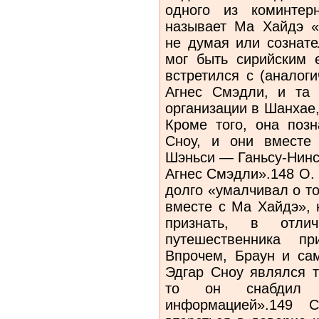
одного из коминте
называет Ма Хайдэ «
не думая или сознате
мог быть сирийским 
встретился с (аналог
Агнес Смэдли, и та 
организации в Шанхае,
Кроме того, она поз
Сноу, и они вместе
Шэньси — Ганьсу-Нинс
Агнес Смэдли».148 О.
долго «умалчивал о то
вместе с Ма Хайдэ», 
признать, в отл
путешественника пр
Впрочем, Браун и са
Эдгар Сноу являлся 
то он снабдил 
информацией».149 