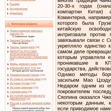
многих традиций чанк
Рыцари
20-30-х годах (сна
Историческое
компартии Китая) а
Адмиралы
Коминтерна, например
которого была Груз
Категории раздела
китайскую освобо
Происхождения римского
интриговали против
народа
[33]
О знаменитых людях
завязывали связи с С
Загадка Гитлера
[7]
Ален де Бенуа
укрепляло единство к
Законы Хаммурапи
[34]
самом деле превращал
РАПОРТЫ РУССКИХ
ВОЕНАЧАЛЬНИКОВ О
которым управляли е
БОРОДИНСКОМ СРАЖЕНИИ
[27]
проникавшие в К
Мифы древнего мира
[99]
государства, действо
БЛИЖНИЙ ВОСТОК
[64]
История десяти тысячелетий
Однако методы бор
Занимательная Греция
[156]
засильем Мао Цзэду
История в средние века
[270]
История Грузии
[103]
Недаром одним из е
История Армении
[152]
покровителем послед
Средние века
[50]
Сяопина оказался Чжо
ИСТОРИЯ МАХНОВСКОГО
ДВИЖЕНИЯ
[55]
некоторым данным, к
Россия в первой мировой войне
[157]
если приводимое нами
Период первой мировой войны был
одним из важнейших рубежей