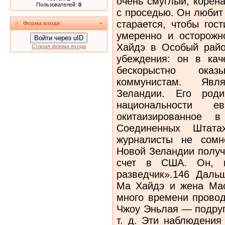
очень смуглый, корен
Пользователей:
0
с проседью. Он любит 
старается, чтобы гос
Форма входа
умеренно и осторож
Войти через uID
Хайдэ в Особый райо
Старая форма входа
убеждения: он в кач
бескорыстно ока
коммунистам. Явл
Зеландии. Его род
национальности
окитаизированное
Соединенных Штата
журналисты не сомн
Новой Зеландии получ
счет в США. Он, п
разведчик».146 Даль
Ма Хайдэ и жена Ма
много времени провод
Чжоу Эньлая — подруг
т. д. Эти наблюдения