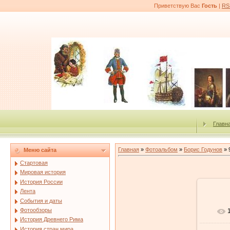
Приветствую Вас
Гость
|
RS
Главн
Главная
»
Фотоальбом
»
Борис Годунов
» 
Меню сайта
Стартовая
Мировая история
История России
Лента
События и даты
Фотообзоры
История Древнего Рима
История стран мира