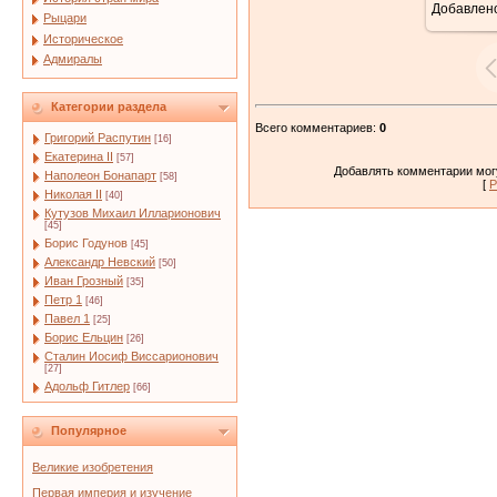
Добавлен
Рыцари
Историческое
Адмиралы
Категории раздела
Всего комментариев
:
0
Григорий Распутин
[16]
Екатерина II
[57]
Добавлять комментарии могу
Наполеон Бонапарт
[58]
[
Р
Николая II
[40]
Кутузов Михаил Илларионович
[45]
Борис Годунов
[45]
Александр Невский
[50]
Иван Грозный
[35]
Петр 1
[46]
Павел 1
[25]
Борис Ельцин
[26]
Сталин Иосиф Виссарионович
[27]
Адольф Гитлер
[66]
Популярное
Великие изобретения
Первая империя и изучение