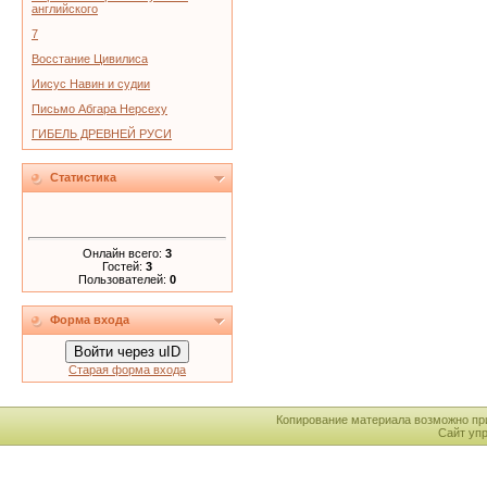
английского
7
Восстание Цивилиса
Иисус Навин и судии
Письмо Абгара Нерсеху
ГИБЕЛЬ ДРЕВНЕЙ РУСИ
Статистика
Онлайн всего:
3
Гостей:
3
Пользователей:
0
Форма входа
Войти через uID
Старая форма входа
Копирование материала возможно пр
Сайт уп