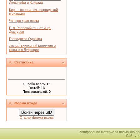
Людольфа и Конрада
Кир — основатель персидской
монархии
Четыре края света
Г.-л. Раевский ген. от инф.
Дохтуров
Господство Одоакра
Люций Тарквиний Коллатин и
жена его Лукреция
Статистика
Онлайн всего:
13
Гостей:
13
Пользователей:
0
Форма входа
Войти через uID
Старая форма входа
Копирование материала возможно пр
Сайт уп