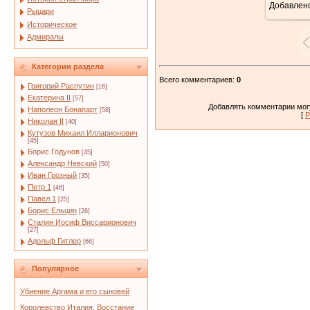
Добавлен
Рыцари
Историческое
Адмиралы
Категории раздела
Всего комментариев
:
0
Григорий Распутин
[16]
Екатерина II
[57]
Добавлять комментарии могу
Наполеон Бонапарт
[58]
[
Р
Николая II
[40]
Кутузов Михаил Илларионович
[45]
Борис Годунов
[45]
Александр Невский
[50]
Иван Грозный
[35]
Петр 1
[46]
Павел 1
[25]
Борис Ельцин
[26]
Сталин Иосиф Виссарионович
[27]
Адольф Гитлер
[66]
Популярное
Убиение Аргама и его сыновей
Королевство Италия. Восстание