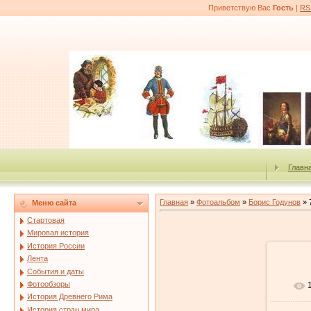
Приветствую Вас
Гость
|
RS
Главн
Главная
»
Фотоальбом
»
Борис Годунов
» 
Меню сайта
Стартовая
Мировая история
История России
Лента
События и даты
Фотообзоры
История Древнего Рима
История стран мира