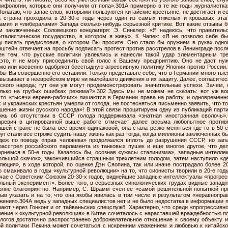
мифологии, которые они получили от попа».301А примерно в те же годы журналистка
олагаю, что запас слов, которыми пользуются китайские крестьяне, не достигает и 
 страна проходила в 20-30-е годы через один из самых тяжелых и кровавых этап
ами» и «либералами» Запада сколько-нибудь серьезной критике. Вот какие отзывы б
ем заключенных Соловецкого концлагеря: Э. Синклер: «Я надеюсь, что правитель
италистическое государство, в котором я живу». К. Чапек: «Я не позволю себе б
 писать предисловия, о котором Вы просите. Оно стало бы оружием в руках одн
йнштейн отвечает на просьбу подписать протест против расстрелов в Ленинграде после
ен тем, что русские политики увлеклись и нанесли такой удар элементарным тр
это, я не могу присоединить свой голос к Вашему предприятию. Оно не даст ну
ямо или косвенно одобряют бесстыдную агрессивную политику Японии против России.
бы Вы совершенно его оставили. Только представьте себе, что в Германии много тыс
е вызывает в нееврейском мире ни малейшего движения в их защиту. Далее, согласитесь
кого народа; тут они уж могут продемонстрировать значительные успехи. Зачем, 
лько на грубых ошибках режима?».302 Здесь мы не можем не сказать: вот уж во
что «тысячи евреев-рабочих» лишаются в Германии права на работу, и одновременно
х и украинских крестьян умерли от голода, не постесняться письменно заявить, что 
ение жизни русского народа»! В этой связи процитируем одну из публикаций парти
ожь об отсутствии в СССР голода поддерживала «знатная иностранная сволочь».
ревич в цитированной выше работе отмечает далее весьма любопытное против
ей стране не была все время одинаковой, она стала резко меняться где-то в 50-е
руг стали все строже судить нашу жизнь как раз тогда, когда миллионы заключенных 
лдеж по поводу «прав человека» продолжался вплоть до разрушения СССР, но за
асстрел российского парламента из танковых пушек и еще многое другое, что де
немся в 50-е годы. Казалось бы, осознав «ужасы сталинизма», западные интеллек
большой скачок», закончившийся страшным трехлетним голодом, затем наступило «д
люция», в ходе которой, по оценке Дэн Сяопина, так или иначе пострадало более 
о смахивало в годы «культурной революции» на то, что сионисты творили в 20-е годы
учае с Советским Союзом 20-30-х годов, виднейшие западные интеллектуалы «прогре
альный эксперимент». Более того, в серьезных синологических трудах видные запад
олне благоприятно. Например, С. Шрамм счел ее «самой решительной попыткой пр
быв указать и на то, что она якобы явилась в том числе и результатом «неравнопр
ения».304А ведь у западных специалистов нет и не было недостатка в информации п
ают через Гонконг и от тайваньских спецслужб. Характерно, что среди «прогрессивн
шение к «культурной революция» в Китае сочеталось с нараставшей враждебностью 
логов достаточно распространено доброжелательное отношение к своему объекту 
й политики Пекина может сочетаться с искренним уважением и любовью к китайской 