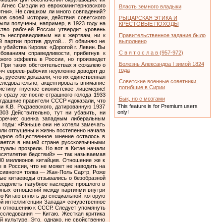
 Агнес Смэдли из еврокоминтерновского
Власть земного владыки
сотни». Не слишком ли много совпадений?
ов своей истории, действия советского
РЫЦАРСКАЯ ЭТИКА И
ыли получены, например, в 1923 году на
КРЕСТОВЫЕ ПОХОДЫ
ство рабочей России утвердит уровень
ыть несправедливым ни к жертвам, ни к
Правительственное задание было
ой партии против другой… Я обвиняю не
выполнено
 убийства Кирова: «Дорогой г. Левин. Вы
С в я т о с л а в (957-972)
ебованиям справедливости, прибегнув к
жного эффекта в России, но произведет
Болезнь Александра I зимой 1824
 При таких обстоятельствах я сожалею о
года
яч евреев-рабочих неуклонно доводят до
, русские доказали, что их единственная
Советские военные советники,
следовательно, акцентировать внимание
погибшие в Сирии
истину гнусное сионистское лицемерие!
 сразу же после страшного голода 1933
Бык, но с мозгами
тогдашние правители СССР «доказали, что
This feature is for Premium users
и К.В. Родзаевского, датированную 1937
only!
303 Действительно, тут ни убавить, ни
оречие: оценка западным либеральным
 годы: «Раньше они не хотели замечать
были отпущены и жизнь постепенно начала
падное общественное мнение осталось в
лается в нашей стране русскоязычными
туалы прозрели. Но вот в Китае начали
есятилетие бедствий» — так называемая
200 миллионов китайцев. Отношение же к
 в России, что не может не наводить на
ссивного» толка — Жан-Поль Сартр, Роже
ные китаеведы отзывались о безобразной
еодолеть пагубное наследие прошлого в
авных отношений между партиями внутри
о Китаю вплоть до специальной, которую
ой интеллигенции Запада» сочувственное
по отношению к СССР. Следует упомянуть
исследования — Китаю. Жесткая критика
культуре. Это, однако, не свойственно