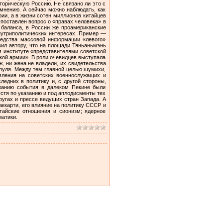
торическую Россию. Не связано ли это с
омнению. А сейчас можно наблюдать, как
ии, а в жизни сотен миллионов китайцев
поставлен вопрос о «правах человека» в
 баланса, в России же проамериканские
внутриполитических интересах. Пример —
редства массовой информации «левого»
вил автору, что на площади Тяньаньмэнь
м институте «представителями советской
кой армии». В роли очевидцев выступала
, ни жена не владели, их свидетельства
 пуля. Между тем главной целью шумихи,
вления на советских военнослужащих и
едних в политику и, с другой стороны,
ржанию события в далеком Пекине были
устя по указанию и под аплодисменты тех
ругах и прессе ведущих стран Запада. А
аккарти, его влияние на политику СССР и
тайские отношения и сионизм; ядерное
матики.