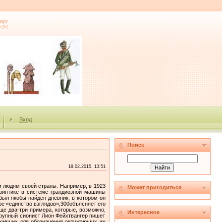
ерг
9:24
Вход
Поиск
19.02.2015, 13:51
м людям своей страны. Например, в 1923
Может пригодиться
«винтике в системе грандиозной машины
был якобы найден дневник, в котором он
е «единство взглядов»,300объясняет его
ще два-три примера, которые, возможно,
Интересное
крупный сионист Лион Фейхтвангер пишет
луживших для обозначения окружающих их