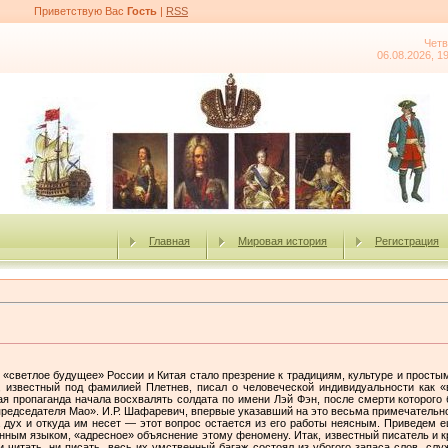
Приветствую Вас
Гость
|
RSS
Четв
06.08.2026, 1
Главная
Мировая история
Регистрация
«светлое будущее» России и Китая стало презрение к традициям, культуре и просты
», известный под фамилией Плетнев, писал о человеческой индивидуальности как 
я пропаганда начала восхвалять солдата по имени Лэй Фэн, после смерти которого 
едседателя Мао». И.Р. Шафаревич, впервые указавший на это весьма примечательно
 дух и откуда им несет — этот вопрос остается из его работы неясным. Приведем е
нным языком, «адресное» объяснение этому феномену. Итак, известный писатель и 
и читать, ни писать, весь их умственный багаж состоял из убогого запаса слов, с