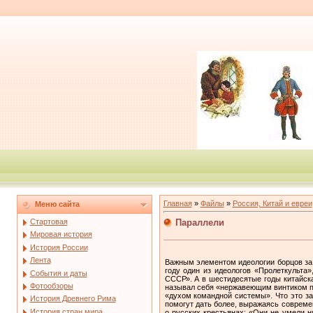
Главная
»
Файлы
»
Россия, Китай и евреи
Меню сайта
Параллели
Стартовая
Мировая история
История России
Лента
Важным элементом идеологии борцов за 
году один из идеологов «Пролеткульта
События и даты
СССР». А в шестидесятые годы китайска
Фотообзоры
называл себя «нержавеющим винтиком пр
«духом командной системы». Что это за
История Древнего Рима
помогут дать более, выражаясь совреме
История стран мира
о русских крестьянах: «Они не умели н