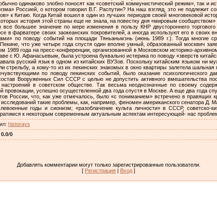
обычно одинаково злобно поносят как «советский коммунистический режим», так и ис
ма» Россией, о котором говорил В.Г. Распутин? На наш взгляд, это не подлежит с
в» к Китаю. Когда Китай вошел в один из лучших периодов своей многовековой истор
которых история этой страны еще не знала, на повестку дня «мировым сообществом» 
 все большее значение по мере изменения в пользу КНР двустороннего торгового
осе в фарватере своих заокеанских покровителей, а иногда используют его в своих 
ами» по поводу событий на площади Тяньаньмэнь (июнь 1989 г.). Тогда многие с
Пекине, что уже четыре года спустя один вполне умный, образованный москвич зая
етом 1989 года на пресс-конференции, организованной в Московском историко-архивно
аве с Ю. Афанасьевым, была устроена буквально истерика по поводу «зверств китайс
давала русский язык в одном из китайских ВУЗов. Поскольку китайским языком ни муж
ли стрельбу, а кому-то из их пекинских знакомых в окно квартиры залетела шальная
очувствующими по поводу пекинских событий, было оказание психологического да
остав Вооруженных Сил СССР с целью не допустить активного вмешательства посл
 настроений в советском обществе. Так весьма неоднозначные по своему соде
й провокации, успешно осуществленной два года спустя в Москве. А еще два года сп
ов России, что, как уже отмечалось, было «с пониманием» встречено в правящих к
 исследований такие проблемы, как, например, феномен американского сенатора Д. М
евоенные годы и сионизм; «разоблачение культа личности» в СССР, советско-ки
обратимся к некоторым современным актуальным аспектам интересующей- нас пробле
ил
:
historays
:
0.0
/
0
Добавлять комментарии могут только зарегистрированные пользователи.
[
Регистрация
|
Вход
]