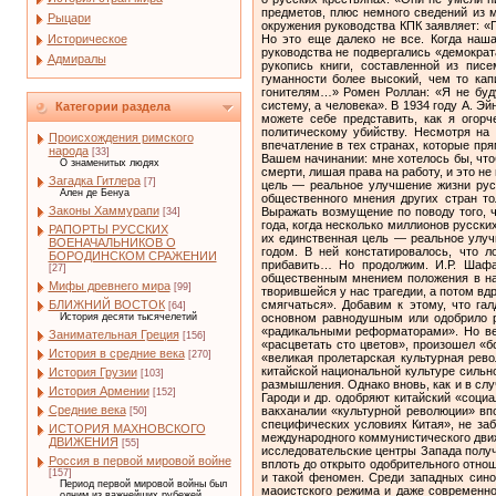
предметов, плюс немного сведений из 
Рыцари
окружения руководства КПК заявляет: «П
Историческое
Но это еще далеко не все. Когда наша
руководства не подвергались «демократ
Адмиралы
рукопись книги, составленной из пис
гуманности более высокий, чем то кап
гонителям…» Ромен Роллан: «Я не буду
систему, а человека». В 1934 году А. Э
Категории раздела
можете себе представить, как я огорч
политическому убийству. Несмотря на 
Происхождения римского
впечатление в тех странах, которые пр
народа
[33]
Вашем начинании: мне хотелось бы, что
О знаменитых людях
смерти, лишая права на работу, и это н
Загадка Гитлера
[7]
цель — реальное улучшение жизни русс
Ален де Бенуа
общественного мнения других стран то
Законы Хаммурапи
Выражать возмущение по поводу того, 
[34]
года, когда несколько миллионов русски
РАПОРТЫ РУССКИХ
их единственная цель — реальное улучш
ВОЕНАЧАЛЬНИКОВ О
годом. В ней констатировалось, что л
БОРОДИНСКОМ СРАЖЕНИИ
прибавить… Но продолжим. И.Р. Шафа
[27]
общественным мнением положения в наш
Мифы древнего мира
[99]
творившейся у нас трагедии, а потом вд
смягчаться». Добавим к этому, что га
БЛИЖНИЙ ВОСТОК
[64]
основном равнодушным или одобрило р
История десяти тысячелетий
«радикальными реформаторами». Но вер
Занимательная Греция
[156]
«расцветать сто цветов», произошел «
История в средние века
[270]
«великая пролетарская культурная рево
китайской национальной культуре сильн
История Грузии
[103]
размышления. Однако вновь, как и в сл
История Армении
[152]
Гароди и др. одобряют китайский «соци
Средние века
вакханалии «культурной революции» вп
[50]
специфических условиях Китая», не за
ИСТОРИЯ МАХНОВСКОГО
международного коммунистического движ
ДВИЖЕНИЯ
[55]
исследовательские центры Запада получ
Россия в первой мировой войне
вплоть до открыто одобрительного отно
[157]
и такой феномен. Среди западных сино
Период первой мировой войны был
маоистского режима и даже современно
одним из важнейших рубежей