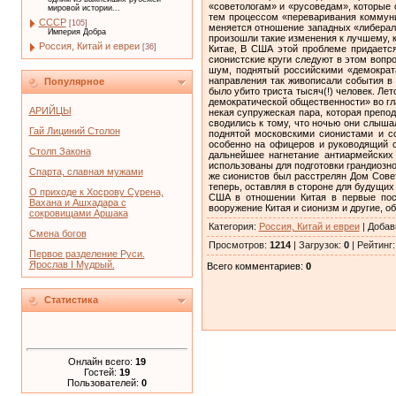
«советологам» и «русоведам», которые 
мировой истории...
тем процессом «переваривания коммуниз
СССР
[105]
меняется отношение западных «либерало
Империя Добра
произошли такие изменения к лучшему, 
Россия, Китай и евреи
[36]
Китае, В США этой проблеме придается
сионистские круги следуют в этом вопр
шум, поднятый российскими «демократ
направления так живописали события в 
Популярное
было убито триста тысяч(!) человек. Л
демократической общественности» во гл
АРИЙЦЫ
некая супружеская пара, которая препо
сводились к тому, что ночью они слыша
Гай Лициний Столон
поднятой московскими сионистами и с
особенно на офицеров и руководящий с
Столп Закона
дальнейшее нагнетание антиармейских
использованы для подготовки грандиозно
Спарта, славная мужами
же сионистов был расстрелян Дом Совет
теперь, оставляя в стороне для будущих
О приходе к Хосрову Сурена,
США в отношении Китая в первые посл
Вахана и Ашхадара с
вооружение Китая и сионизм и другие, 
сокровищами Аршака
Категория
:
Россия, Китай и евреи
|
Добав
Смена богов
Просмотров
:
1214
|
Загрузок
:
0
|
Рейтинг
Первое разделение Руси.
Ярослав I Мудрый.
Всего комментариев
:
0
Статистика
Онлайн всего:
19
Гостей:
19
Пользователей:
0