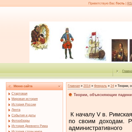
Приветствую Вас
Гость
|
RS
Главн
Главная
»
2014
»
Февраль
»
24
» Теории, 
Меню сайта
Стартовая
Теории, объясняющие падени
Мировая история
История России
Лента
К началу V в. Римска
События и даты
по своим доходам. Р
Фотообзоры
История Древнего Рима
административно
История стран мира