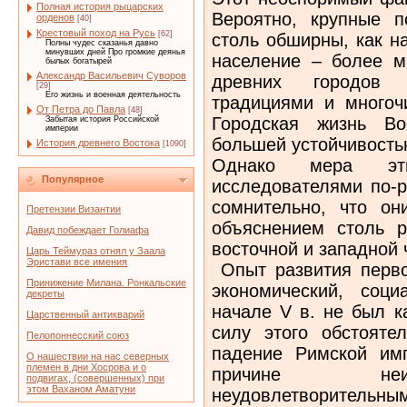
Полная история рыцарских
Вероятно, крупные 
орденов
[40]
Крестовый поход на Русь
[62]
столь обширны, как н
Полны чудес сказанья давно
минувших дней Про громкие деянья
население – более м
былых богатырей
Александр Васильевич Суворов
древних городов
[29]
Его жизнь и военная деятельность
традициями и многоч
От Петра до Павла
[48]
Городская жизнь Во
Забытая история Российской
империи
большей устойчивостью
История древнего Востока
[1090]
Однако мера эти
Популярное
исследователями по-р
сомнительно, что он
Претензии Византии
объяснением столь р
Давид побеждает Голиафа
восточной и западной 
Царь Теймураз отнял у Заала
Эристави все имения
Опыт развития перво
Принижение Милана. Ронкальские
экономический, соц
декреты
начале V в. не был к
Царственный антикварий
силу этого обстояте
Пелопоннесский союз
падение Римской им
О нашествии на нас северных
племен в дни Хосрова и о
причине неиз
подвигах, (совершенных) при
этом Ваханом Аматуни
неудовлетворительны