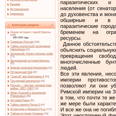
паразитических и
Рыцари
населения (от сенато
Историческое
до духовенства и мон
Адмиралы
обширные и в эк
паразитические город
Категории раздела
бременем на огран
Новая история старой Европы
[183]
ресурсы.
400-1500 годы
Символы России
[100]
Данное обстоятельств
Тайны египетской экспедиции
объяснить социальную
Наполеона
[42]
Индокитай: Пепел четырех войн
превращения свобо
[72]
многочисленные бун
Выдуманная история Европы
[67]
людей.
Борьба генерала Корнилова
[41]
Ютландский бой
Все эти явления, нес
[87]
“Златой” век Екатерины II
[53]
империи противост
Последний император
[55]
позволяют ли они уб
Россия — Англия: неизвестная
война, 1857–1907
[31]
Римской империи на З
Иван Грозный и воцарение
Романовых
в том, что почти те ж
[89]
История Рима
[81]
же мере были характе
Тайна смерти Петра II
[67]
И все же она не погиб
Атлантида и Древняя Русь
[127]
Тайная история Украины
[54]
Этот неоспоримый фак