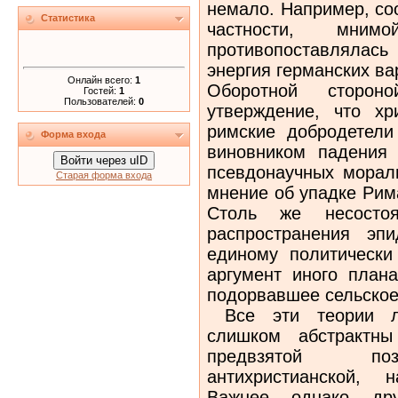
немало. Например, со
Статистика
частности, мним
противопоставлялас
энергия германских в
Онлайн всего:
1
Оборотной сторон
Гостей:
1
Пользователей:
0
утверждение, что хр
римские добродетели
Форма входа
виновником падения
Войти через uID
псевдонаучных морал
Старая форма входа
мнение об упадке Рим
Столь же несостоя
распространения эп
единому политически
аргумент иного план
подорвавшее сельское
Все эти теории ли
слишком абстрактны
предвзятой пози
антихристианской, 
Важнее, однако, др