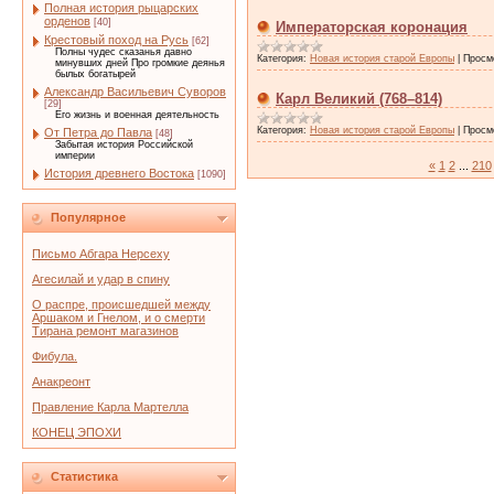
Полная история рыцарских
орденов
[40]
Императорская коронация
Крестовый поход на Русь
[62]
Полны чудес сказанья давно
Категория:
Новая история старой Европы
|
Просм
минувших дней Про громкие деянья
былых богатырей
Александр Васильевич Суворов
Карл Великий (768–814)
[29]
Его жизнь и военная деятельность
Категория:
Новая история старой Европы
|
Просм
От Петра до Павла
[48]
Забытая история Российской
империи
«
1
2
...
210
История древнего Востока
[1090]
Популярное
Письмо Абгара Нерсеху
Агесилай и удар в спину
О распре, происшедшей между
Аршаком и Гнелом, и о смерти
Тирана ремонт магазинов
Фибула.
Анакреонт
Правление Карла Мартелла
КОНЕЦ ЭПОХИ
Статистика