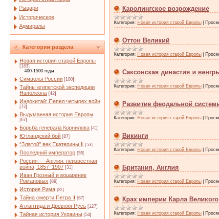
Рыцари
Каролингское возрождение
Историческое
Категория:
Новая история старой Европы
|
Просм
Адмиралы
Оттон Великий
Категории раздела
Категория:
Новая история старой Европы
|
Просм
Новая история старой Европы
[183]
400-1500 годы
Саксонская династия и венгр
Символы России
[100]
Категория:
Новая история старой Европы
|
Просм
Тайны египетской экспедиции
Наполеона
[42]
Индокитай: Пепел четырех войн
Развитие феодальной систем
[72]
Выдуманная история Европы
Категория:
Новая история старой Европы
|
Просм
[67]
Борьба генерала Корнилова
[41]
Викинги
Ютландский бой
[87]
“Златой” век Екатерины II
[53]
Категория:
Новая история старой Европы
|
Просм
Последний император
[55]
Россия — Англия: неизвестная
война, 1857–1907
Британия, Англия
[31]
Иван Грозный и воцарение
Романовых
[89]
Категория:
Новая история старой Европы
|
Просм
История Рима
[81]
Тайна смерти Петра II
[67]
Крах империи Карла Великого
Атлантида и Древняя Русь
[127]
Категория:
Новая история старой Европы
|
Просм
Тайная история Украины
[54]