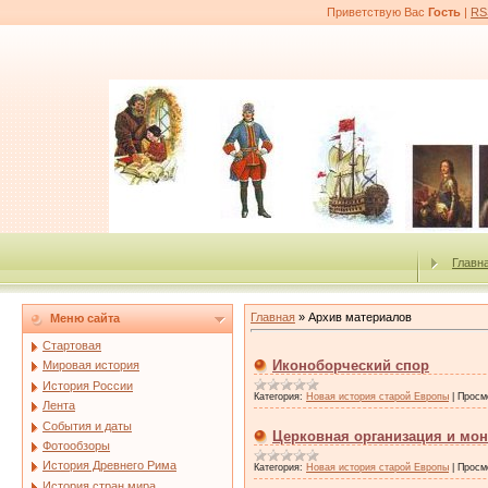
Приветствую Вас
Гость
|
RS
Главн
Главная
»
Архив материалов
Меню сайта
Стартовая
Иконоборческий спор
Мировая история
История России
Категория:
Новая история старой Европы
|
Просм
Лента
События и даты
Церковная организация и мо
Фотообзоры
История Древнего Рима
Категория:
Новая история старой Европы
|
Просм
История стран мира